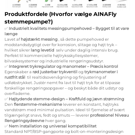
Produktfordele (Hvorfor vælge AINAFly
stemmepumpe?)
✅
Industrielt kvalitets messingpumpehoved – Bygget til at vare
længe
Lavet af
højstærkt messing
, så dette pumpehoved er
modstandsdygtigt over for korrosion, slitage og højt tryk –
hvilket sikrer
lang levetid
​ selv under daglig intensiv brug.
Perfekt til kommercielle højtryksskyllesystemer,
bilvaskesystemer og industrielle rengøringsudstyr.
✅
Integreret trykregulator og manometer – Præcis kontrol
Egenskaber a
rød justerbar trykventil
og
trykmanometer i
rustfrit stål
​ til realtidsovervågning og finjustering af
udløbstrykket. Justér nemt fra lavt til højt tryk for at tilpasse
forskellige rengøringsopgaver – og beskyt både dit udstyr og
overfladerne.
✅
Højtydende stemme-design – Kraftfuld og jævn strømning
Den
flerstemme-mekanisme
leverer en konstant, højtryks
vandstrøm med minimal pulsation. Ideel til fjernelse af svært
tilgængeligt snavs, fedt og smuts — leverer
professionel Niveau
Rengøringsydeevne
hver gang.
✅
Nem installation og universal kompatibilitet
Standard NPT/BSP-gangporte og bolt-on-monteringsdesign