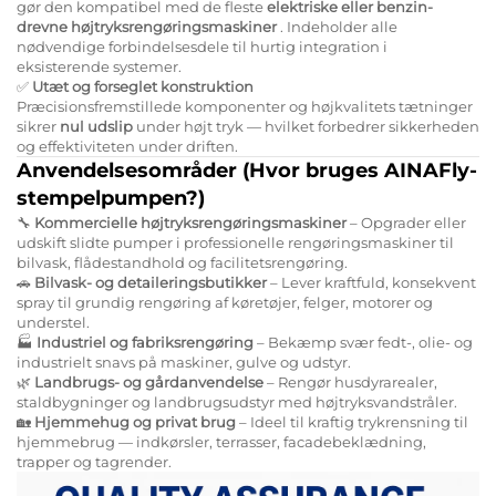
gør den kompatibel med de fleste
elektriske eller benzin-
drevne højtryksrengøringsmaskiner
. Indeholder alle
nødvendige forbindelsesdele til hurtig integration i
eksisterende systemer.
✅
Utæt og forseglet konstruktion
Præcisionsfremstillede komponenter og højkvalitets tætninger
sikrer
nul udslip
under højt tryk — hvilket forbedrer sikkerheden
og effektiviteten under driften.
Anvendelsesområder (Hvor bruges AINAFly-
stempelpumpen?)
🔧
Kommercielle højtryksrengøringsmaskiner
– Opgrader eller
udskift slidte pumper i professionelle rengøringsmaskiner til
bilvask, flådestandhold og facilitetsrengøring.
🚗
Bilvask- og detaileringsbutikker
– Lever kraftfuld, konsekvent
spray til grundig rengøring af køretøjer, felger, motorer og
understel.
🏭
Industriel og fabriksrengøring
– Bekæmp svær fedt-, olie- og
industrielt snavs på maskiner, gulve og udstyr.
🌿
Landbrugs- og gårdanvendelse
– Rengør husdyrarealer,
staldbygninger og landbrugsudstyr med højtryksvandstråler.
🏡
Hjemmehug og privat brug
– Ideel til kraftig trykrensning til
hjemmebrug — indkørsler, terrasser, facadebeklædning,
trapper og tagrender.