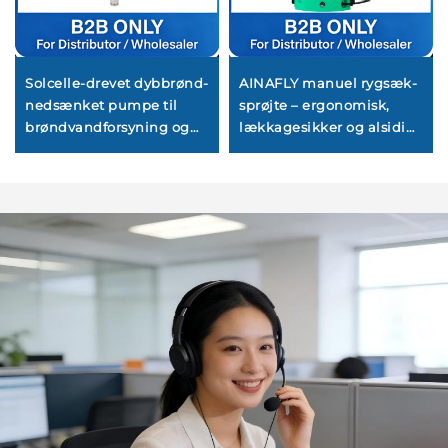
Solcelle-drevet dybbrønd-
AINAFLY manuel rygsæk-
nedsænket pumpe til
sprøjte – ergonomisk,
brøndvandforsyning og
lækkagesikker og alsidig
landbrugsbevanding,
til brug i haver, landbrug,
jævnstrømsdrevet off-
desinficering og
grid-vandpumpe
skadedyrsbekæmpelse