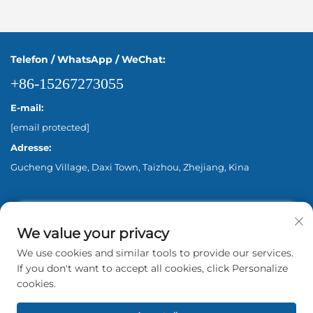
Telefon / WhatsApp / WeChat:
+86-15267273055
E-mail:
[email protected]
Adresse:
Gucheng Village, Daxi Town, Taizhou, Zhejiang, Kina
We value your privacy
We use cookies and similar tools to provide our services.
If you don't want to accept all cookies, click Personalize
cookies.
Copyright © 2026 Zhejiang Aina Pump Co., Ltd.
Beijing Alle rettigheder forbeholdes. -
Privatlivspolitik