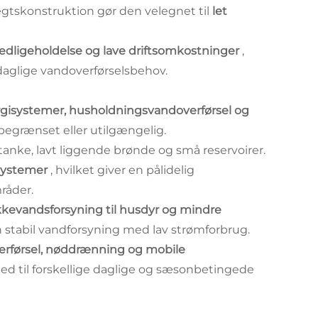
ægtskonstruktion gør den velegnet til
let
edligeholdelse og lave driftsomkostninger
,
l daglige vandoverførselsbehov.
rgisystemer, husholdningsvandoverførsel og
r begrænset eller utilgængelig.
anke, lavt liggende brønde og små reservoirer.
ssystemer
, hvilket giver en pålidelig
råder.
kevandsforsyning til husdyr og mindre
n stabil vandforsyning med lav strømforbrug.
erførsel, nøddrænning og mobile
hed til forskellige daglige og sæsonbetingede