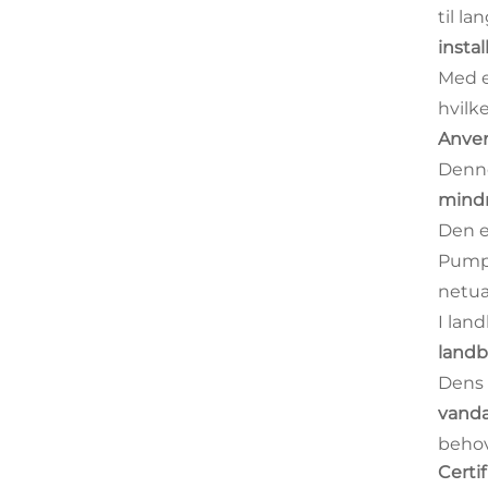
til l
insta
Med e
hvilk
Anven
Denn
mind
Den er
Pumpe
netua
I lan
landb
Dens 
vand
behov
Certif