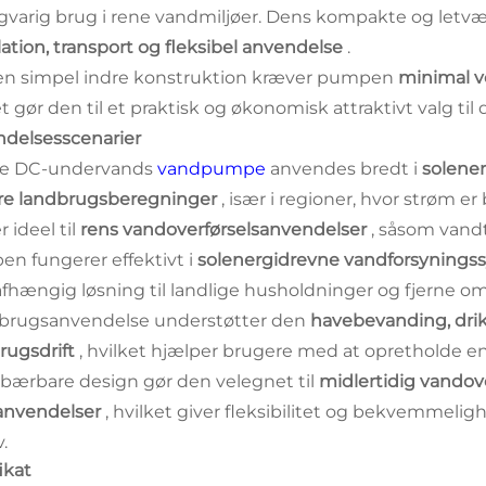
angvarig brug i rene vandmiljøer. Dens kompakte og letv
llation, transport og fleksibel anvendelse
.
n simpel indre konstruktion kræver pumpen
minimal v
et gør den til et praktisk og økonomisk attraktivt valg ti
delsesscenarier
e DC-undervands
vandpumpe
anvendes bredt i
solene
re landbrugsberegninger
, især i regioner, hvor strøm e
 ideel til
rens vandoverførselsanvendelser
, såsom vandt
n fungerer effektivt i
solenergidrevne vandforsyning
fhængig løsning til landlige husholdninger og fjerne om
dbrugsanvendelse understøtter den
havebevanding, drik
rugsdrift
, hvilket hjælper brugere med at opretholde e
bærbare design gør den velegnet til
midlertidig vandov
anvendelser
, hvilket giver fleksibilitet og bekvemmelig
.
ikat