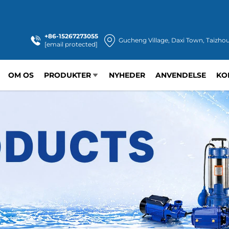
+86-15267273055
Gucheng Village, Daxi Town, Taizhou
[email protected]
OM OS
PRODUKTER
NYHEDER
ANVENDELSE
KO