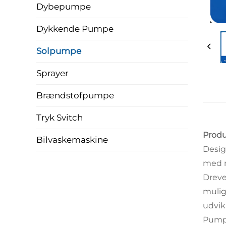
Dybepumpe
Dykkende Pumpe
Solpumpe
Sprayer
Brændstofpumpe
Tryk Svitch
Produ
Bilvaskemaskine
Desig
med m
Dreve
mulig
udvik
Pump