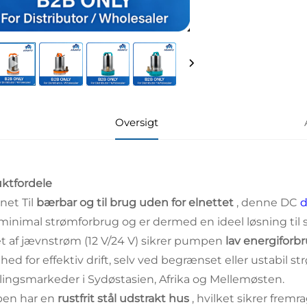
Oversigt
ktfordele
net Til
bærbar og til brug uden for elnettet
, denne DC
inimal strømforbrug og er dermed en ideel løsning til 
t af jævnstrøm (12 V/24 V) sikrer pumpen
lav energiforb
hed for effektiv drift, selv ved begrænset eller ustabil s
lingsmarkeder i Sydøstasien, Afrika og Mellemøsten.
en har en
rustfrit stål udstrakt hus
, hvilket sikrer fre