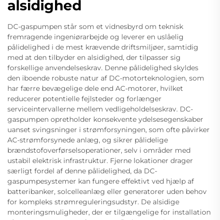
alsidighed
DC-gaspumpen står som et vidnesbyrd om teknisk
fremragende ingeniørarbejde og leverer en uslåelig
pålidelighed i de mest krævende driftsmiljøer, samtidig
med at den tilbyder en alsidighed, der tilpasser sig
forskellige anvendelseskrav. Denne pålidelighed skyldes
den iboende robuste natur af DC-motorteknologien, som
har færre bevægelige dele end AC-motorer, hvilket
reducerer potentielle fejlsteder og forlænger
serviceintervallerne mellem vedligeholdelseskrav. DC-
gaspumpen opretholder konsekvente ydelsesegenskaber
uanset svingsninger i strømforsyningen, som ofte påvirker
AC-strømforsynede anlæg, og sikrer pålidelige
brændstofoverførselsoperationer, selv i områder med
ustabil elektrisk infrastruktur. Fjerne lokationer drager
særligt fordel af denne pålidelighed, da DC-
gaspumpesystemer kan fungere effektivt ved hjælp af
batteribanker, solcelleanlæg eller generatorer uden behov
for kompleks strømreguleringsudstyr. De alsidige
monteringsmuligheder, der er tilgængelige for installation