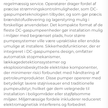
regelmæssig service. Operatører drager fordel af
præcise strømningskontrolmuligheder, som DC-
gaspumpeteknologien tilbyder, og som gør præcis
brændstofudlevering og lagerstyring mulig i
forskellige anvendelser. Det kompakte format af de
fleste DC-gaspumpeenheder gør installation mulig
i miljøer med begrænset plads, hvor større
pumpesystemer ville være upraktiske eller endda
umulige at installere. Sikkerhedsfunktioner, der er
integreret i DC-gaspumpens design, omfatter
automatisk stopmekanismer,
lækkagedetektionssystemer og
eksplosionsbeskyttede elektriske komponenter,
der minimerer risici forbundet med håndtering af
petroleumprodukter. Disse pumper opererer med
betydeligt lavere støjniveauer end traditionelle
pumpeudstyr, hvilket gør dem velegnede til
installation i boligområder eller støjfølsomme
miljøer. Miljømæssige fordele inkluderer reduceret
elektromagnetisk interferens og forbedret