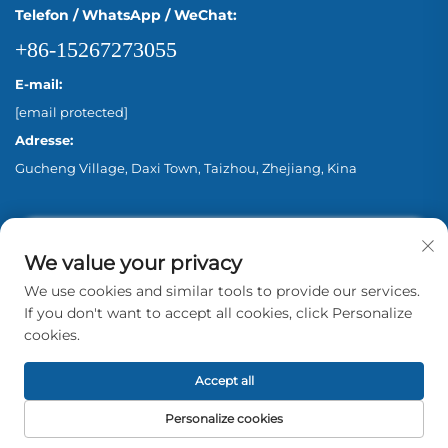
Telefon / WhatsApp / WeChat:
+86-15267273055
E-mail:
[email protected]
Adresse:
Gucheng Village, Daxi Town, Taizhou, Zhejiang, Kina
We value your privacy
We use cookies and similar tools to provide our services.
If you don't want to accept all cookies, click Personalize
cookies.
Copyright © 2026 Zhejiang Aina Pump Co., Ltd.
Beijing Alle rettigheder forbeholdes. -
Privatlivspolitik
Accept all
Personalize cookies