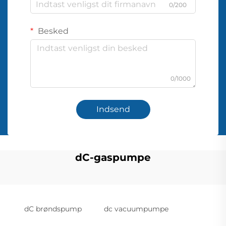
0/200
Besked
0/1000
Indsend
dC-gaspumpe
dC brøndspump
dc vacuumpumpe