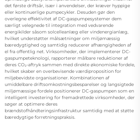
det første driftsår, især i anvendelser, der kræver hyppige
eller kontinuerlige pumpecykler. Desuden gør den
overlegne effektivitet af DC-gaspumpesystemer dem
særligt velegnede til integration med vedvarende
energikilder såsom solcelleanlæg eller vindenergianlæg,
hvilket understøtter målsætninger om miljømæssig
bæredygtighed og samtidig reducerer afhængigheden af
el fra offentlig net. Virksomheder, der implementerer DC-
gaspumpeteknologi, rapporterer målbare reduktioner af
deres CO₂-aftryk sammen med direkte økonomiske fordele,
hvilket skaber en overbevisende værdiproposition for
miljøbevidste organisationer. Kombinationen af
umiddelbare driftsomkostningsbesparelser og langsigtede
miljømæssige fordele positionerer DC-gaspumpen som en
intelligent investering for fremadrettede virksomheder, der
søger at optimere deres
brændstofhåndteringsinfrastruktur samtidig med at støtte
bæredygtige forretningspraksis.