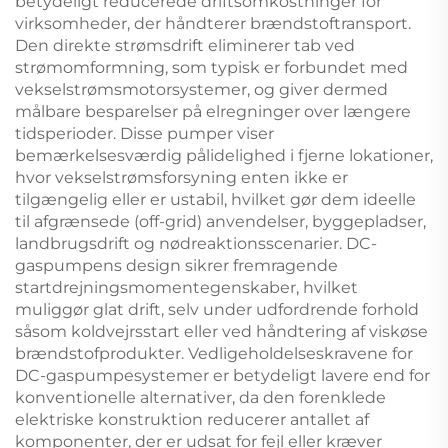
betydeligt reducerede driftsomkostninger for
virksomheder, der håndterer brændstoftransport.
Den direkte strømsdrift eliminerer tab ved
strømomformning, som typisk er forbundet med
vekselstrømsmotorsystemer, og giver dermed
målbare besparelser på elregninger over længere
tidsperioder. Disse pumper viser
bemærkelsesværdig pålidelighed i fjerne lokationer,
hvor vekselstrømsforsyning enten ikke er
tilgængelig eller er ustabil, hvilket gør dem ideelle
til afgrænsede (off-grid) anvendelser, byggepladser,
landbrugsdrift og nødreaktionsscenarier. DC-
gaspumpens design sikrer fremragende
startdrejningsmomentegenskaber, hvilket
muliggør glat drift, selv under udfordrende forhold
såsom koldvejrsstart eller ved håndtering af viskøse
brændstofprodukter. Vedligeholdelseskravene for
DC-gaspumpesystemer er betydeligt lavere end for
konventionelle alternativer, da den forenklede
elektriske konstruktion reducerer antallet af
komponenter, der er udsat for fejl eller kræver