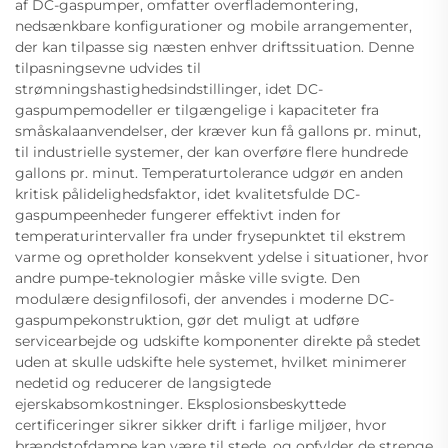
af DC-gaspumper, omfatter overflademontering,
nedsænkbare konfigurationer og mobile arrangementer,
der kan tilpasse sig næsten enhver driftssituation. Denne
tilpasningsevne udvides til
strømningshastighedsindstillinger, idet DC-
gaspumpemodeller er tilgængelige i kapaciteter fra
småskalaanvendelser, der kræver kun få gallons pr. minut,
til industrielle systemer, der kan overføre flere hundrede
gallons pr. minut. Temperaturtolerance udgør en anden
kritisk pålidelighedsfaktor, idet kvalitetsfulde DC-
gaspumpeenheder fungerer effektivt inden for
temperaturintervaller fra under frysepunktet til ekstrem
varme og opretholder konsekvent ydelse i situationer, hvor
andre pumpe-teknologier måske ville svigte. Den
modulære designfilosofi, der anvendes i moderne DC-
gaspumpekonstruktion, gør det muligt at udføre
servicearbejde og udskifte komponenter direkte på stedet
uden at skulle udskifte hele systemet, hvilket minimerer
nedetid og reducerer de langsigtede
ejerskabsomkostninger. Eksplosionsbeskyttede
certificeringer sikrer sikker drift i farlige miljøer, hvor
brændstofdampe kan være til stede, og opfylder de strenge