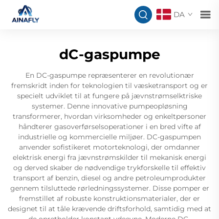
DA
dC-gaspumpe
En DC-gaspumpe repræsenterer en revolutionær
fremskridt inden for teknologien til væsketransport og er
specielt udviklet til at fungere på jævnstrømselktriske
systemer. Denne innovative pumpeopløsning
transformerer, hvordan virksomheder og enkeltpersoner
håndterer gasoverførselsoperationer i en bred vifte af
industrielle og kommercielle miljøer. DC-gaspumpen
anvender sofistikeret motorteknologi, der omdanner
elektrisk energi fra jævnstrømskilder til mekanisk energi
og derved skaber de nødvendige trykforskelle til effektiv
transport af benzin, diesel og andre petroleumprodukter
gennem tilsluttede rørledningssystemer. Disse pomper er
fremstillet af robuste konstruktionsmaterialer, der er
designet til at tåle krævende driftsforhold, samtidig med at
de opretholder konstant ydeevne. Moderne DC-