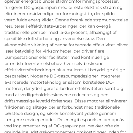
oplever energitab under strømomformningsprocesser,
fungerer DC-gaspumpen med direkte elektrisk strøm og
eliminerer unødvendige omformningstrin, der spilder
værdifulde energikilder. Denne forenklede strømudnyttelse
resulterer i effektivitetsvurderinger, der kan overgå
traditionelle pomper med 15–25 procent, afhængigt af
specifikke driftsforhold og anvendelseskrav. Den
økonomiske virkning af denne forbedrede effektivitet bliver
især betydelig for virksomheder, der driver flere
pumpestationer eller faciliteter med kontinuerlige
brændstofoverførselsbehov, hvor selv beskedne
effektivitetsforbedringer akkumuleres til betydelige årlige
besparelser. Moderne DC-gaspumpedesigner integrerer
avancerede motorteknologier såsom børsteløse DC-
motorer, der yderligere forbedrer effektiviteten, samtidig
med at vedligeholdelseskravene reduceres og den
driftsmæssige levetid forlænges. Disse motorer eliminerer
friktionen og slitage, der er forbundet med traditionelle
børstede design, og sikrer konsekvent ydelse gennem
længere serviceperioder. De energibesparelser, der opnås
ved implementering af DC-gaspumper, dækker ofte de
oprindelige udstyrskomponenters omkostninger inden for