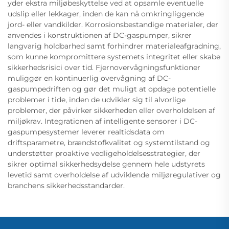
yder ekstra miljøbeskyttelse ved at opsamle eventuelle
udslip eller lekkager, inden de kan nå omkringliggende
jord- eller vandkilder. Korrosionsbestandige materialer, der
anvendes i konstruktionen af DC-gaspumper, sikrer
langvarig holdbarhed samt forhindrer materialeafgradning,
som kunne kompromittere systemets integritet eller skabe
sikkerhedsrisici over tid. Fjernovervågningsfunktioner
muliggør en kontinuerlig overvågning af DC-
gaspumpedriften og gør det muligt at opdage potentielle
problemer i tide, inden de udvikler sig til alvorlige
problemer, der påvirker sikkerheden eller overholdelsen af
miljøkrav. Integrationen af intelligente sensorer i DC-
gaspumpesystemer leverer realtidsdata om
driftsparametre, brændstofkvalitet og systemtilstand og
understøtter proaktive vedligeholdelsesstrategier, der
sikrer optimal sikkerhedsydelse gennem hele udstyrets
levetid samt overholdelse af udviklende miljøregulativer og
branchens sikkerhedsstandarder.