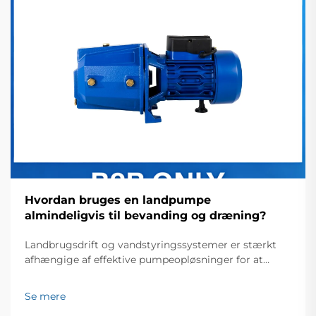
Hvordan bruges en landpumpe
almindeligvis til bevanding og dræning?
Landbrugsdrift og vandstyringssystemer er stærkt
afhængige af effektive pumpeopløsninger for at
opretholde optimale vandniveauer og -fordeling på
tværs af forskellige terræner. En landpumpe fungerer
Se mere
som en kritisk komponent i moderne landbrug og