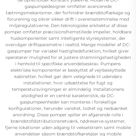
gaspumpedesigner omfatter avancerede
tætningsmekanismer, der forhindrer brændstoflækage og
forurening og sikrer sikker drift i overensstemmelse med
miljøregulativerne. Den teknologiske arkitektur af disse
pomper omfatter præcisionsfremstillede impeller, holdbare
huskomponenter samt intelligente styresystemer, der
overvåger driftsparametre i realtid. Mange modeller af DC-
gaspumper har variabel hastighedsfunktion, hvilket giver
operatører mulighed for at justere strømningshastigheden
i henhold til specifikke anvendelseskrav. Pumpens
elektriske komponenter er beskyttet af vejrbeskyttede
kabinetter, hvilket gør dem velegnede til udendørs
installationer, hvor udsættelse for fugt og
temperatursvingninger er almindelig. Installationens
alsidighed er en central karakteristik, da DC-
gaspumpeenheder kan monteres i forskellige
konfigurationer, herunder vandret, lodret og nedsænket
anordning. Disse pomper spiller en afgørende rolle i
brændstofdistributionsnetværk, nødreserve-systemer,
fjerne lokationer uden adgang til vekselstrøm samt mobile
anvendelser såsom brændstofkøretøjer og mobile