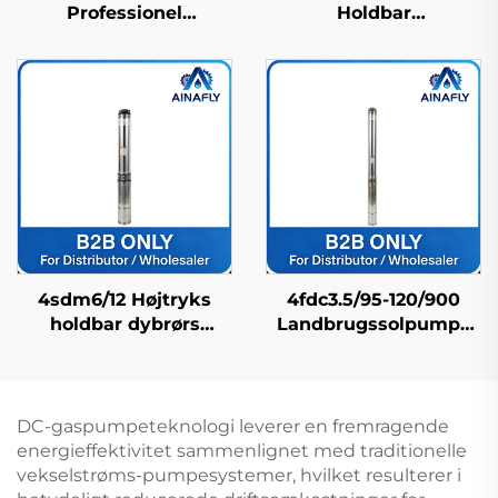
Professionel
Holdbar
højhævningspumpe
Rørbrøndspumpe i
med IP68-vandskærm,
Rustfrit Stål Lang
produceret i Kina
Levetid og Fabrikspris
4sdm6/12 Højtryks
4fdc3.5/95-120/900
holdbar dybrørs
Landbrugssolpumpe
vandpumpe til landlig
med høj
og residensiel
gennemstrømningshasti
vandforsyning
perfekt til
afgrødebevanding
DC-gaspumpeteknologi leverer en fremragende
energieffektivitet sammenlignet med traditionelle
vekselstrøms-pumpesystemer, hvilket resulterer i