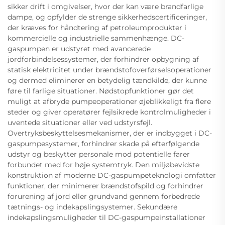
sikker drift i omgivelser, hvor der kan være brandfarlige
dampe, og opfylder de strenge sikkerhedscertificeringer,
der kræves for håndtering af petroleumprodukter i
kommercielle og industrielle sammenhænge. DC-
gaspumpen er udstyret med avancerede
jordforbindelsessystemer, der forhindrer opbygning af
statisk elektricitet under brændstofoverførselsoperationer
og dermed eliminerer en betydelig tændkilde, der kunne
føre til farlige situationer. Nødstopfunktioner gør det
muligt at afbryde pumpeoperationer øjeblikkeligt fra flere
steder og giver operatører fejlsikrede kontrolmuligheder i
uventede situationer eller ved udstyrsfejl.
Overtryksbeskyttelsesmekanismer, der er indbygget i DC-
gaspumpesystemer, forhindrer skade på efterfølgende
udstyr og beskytter personale mod potentielle farer
forbundet med for høje systemtryk. Den miljøbevidste
konstruktion af moderne DC-gaspumpeteknologi omfatter
funktioner, der minimerer brændstofspild og forhindrer
forurening af jord eller grundvand gennem forbedrede
tætnings- og indekapslingsystemer. Sekundære
indekapslingsmuligheder til DC-gaspumpeinstallationer