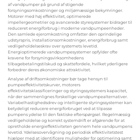
af vandpumper på grund af stigende
forsyningsomkostninger og miljømæssige bekymringer.
Motorer med høj effektivitet, optimerede
impellergeometrier og avancerede styresystemer bidrager til
reduceret energiforbrug i moderne vandpumpeenheder.
Den samlede ejeromkostning omfatter den oprindelige
udstyrspris, installationsomkostninger, energiforbrug samt
vedligeholdelseskrav over systemets levetid.
Energioptimerede vandpumpesystemer opfylder ofte
kravene for forsyningsvirksomhedens
tilbagebetalingstilskud og skattefordele, hvilket yderligere
forbedrer deres økonomiske attraktivitet.
Analyse af driftsomkostninger bør tage hensyn til
pumpeeffektivitetskurver, motorers
effektivitetsklassificeringer og styringssystemers kapacitet,
når der sammenlignes forskellige vandpumpealternativer.
Variabelhastighedsdrev og intelligente styringssystemer kan
betydeligt reducere energiforbruget ved at tilpasse
pumpens ydelse til den faktiske efterspørgsel. Regelmæssig
vedligeholdelse og korrekt systemdrift er afgørende for at
opretholde energieffektiviteten gennem hele vandpumpens
levetid. Ydelsesovervågning og periodisk effektivitetstest
hjælper med at identificere muligheder for optimering samt