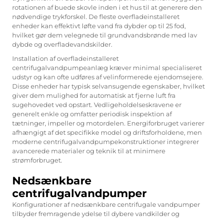
rotationen af buede skovle inden i et hus til at generere den
nødvendige trykforskel. De fleste overfladeinstalleret
enheder kan effektivt løfte vand fra dybder op til 25 fod,
hvilket gør dem velegnede til grundvandsbrønde med lav
dybde og overfladevandskilder.
Installation af overfladeinstalleret
centrifugalvandpumpeanlæg kræver minimal specialiseret
udstyr og kan ofte udføres af velinformerede ejendomsejere.
Disse enheder har typisk selvansugende egenskaber, hvilket
giver dem mulighed for automatisk at fjerne luft fra
sugehovedet ved opstart. Vedligeholdelseskravene er
generelt enkle og omfatter periodisk inspektion af
tætninger, impeller og motordelen. Energiforbruget varierer
afhængigt af det specifikke model og driftsforholdene, men
moderne centrifugalvandpumpekonstruktioner integrerer
avancerede materialer og teknik til at minimere
strømforbruget.
Nedsænkbare
centrifugalvandpumper
Konfigurationer af nedsænkbare centrifugale vandpumper
tilbyder fremragende ydelse til dybere vandkilder og