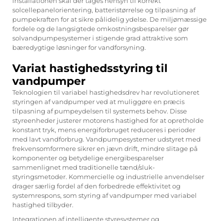
installationen skal der tages hensyn til korrekt
solcellepanelorientering, batteristørrelse og tilpasning af
pumpekraften for at sikre pålidelig ydelse. De miljømæssige
fordele og de langsigtede omkostningsbesparelser gør
solvandpumpesystemer i stigende grad attraktive som
bæredygtige løsninger for vandforsyning.
Variat hastighedsstyring til
vandpumper
Teknologien til variabel hastighedsdrev har revolutioneret
styringen af vandpumper ved at muliggøre en præcis
tilpasning af pumpeydelsen til systemets behov. Disse
styreenheder justerer motorens hastighed for at opretholde
konstant tryk, mens energiforbruget reduceres i perioder
med lavt vandforbrug. Vandpumpesystemer udstyret med
frekvensomformere sikrer en jævn drift, mindre slitage på
komponenter og betydelige energibesparelser
sammenlignet med traditionelle tænd/sluk-
styringsmetoder. Kommercielle og industrielle anvendelser
drager særlig fordel af den forbedrede effektivitet og
systemrespons, som styring af vandpumper med variabel
hastighed tilbyder.
Integrationen af intelligente styresystemer og