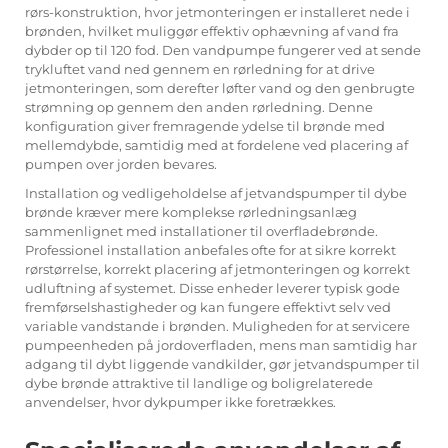
rørs-konstruktion, hvor jetmonteringen er installeret nede i
brønden, hvilket muliggør effektiv ophævning af vand fra
dybder op til 120 fod. Den
vandpumpe
fungerer ved at sende
trykluftet vand ned gennem en rørledning for at drive
jetmonteringen, som derefter løfter vand og den genbrugte
strømning op gennem den anden rørledning. Denne
konfiguration giver fremragende ydelse til brønde med
mellemdybde, samtidig med at fordelene ved placering af
pumpen over jorden bevares.
Installation og vedligeholdelse af jetvandspumper til dybe
brønde kræver mere komplekse rørledningsanlæg
sammenlignet med installationer til overfladebrønde.
Professionel installation anbefales ofte for at sikre korrekt
rørstørrelse, korrekt placering af jetmonteringen og korrekt
udluftning af systemet. Disse enheder leverer typisk gode
fremførselshastigheder og kan fungere effektivt selv ved
variable vandstande i brønden. Muligheden for at servicere
pumpeenheden på jordoverfladen, mens man samtidig har
adgang til dybt liggende vandkilder, gør jetvandspumper til
dybe brønde attraktive til landlige og boligrelaterede
anvendelser, hvor dykpumper ikke foretrækkes.