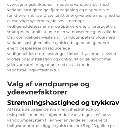
overvågningsfunktioner i moderne vandpumper med
variabel hastighed gør fjernbetjening og diagnostiske
funktioner mulige. Disse funktioner giver ejere mulighed for
at overvåge systemets ydeevne, modtage
vedligeholdelsesalarmer og optimere energiforbruget via
smartphoneapplikationer eller webbaserede grænseflader.
Den oprindelige investering i vandpumpeteknologi med
variabel hastighed bliver typisk tilbagebetalt gennem
energibesparelser og reducerede
vedligeholdelsesomkostninger i løbet af systemets levetid.
Professionel installation og konfiguration sikrer optimal
ydeevne samt integration med eksisterende
vandfordelingsinfrastruktur.
Valg af vandpumpe og
ydeevnefaktorer
Strømningshastighed og trykkrav
At fastslå de passende strømningshastigheds- og
trykspecifikationer er afgørende for at vælge et effektivt
vandpumpesystem til enhver anvendelse. Kravene til
boligvandpumper ligger typisk mellem 5 og 20 gallon pr.