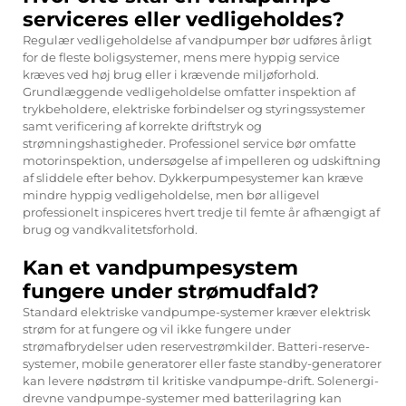
serviceres eller vedligeholdes?
Regulær vedligeholdelse af vandpumper bør udføres årligt
for de fleste boligsystemer, mens mere hyppig service
kræves ved høj brug eller i krævende miljøforhold.
Grundlæggende vedligeholdelse omfatter inspektion af
trykbeholdere, elektriske forbindelser og styringssystemer
samt verificering af korrekte driftstryk og
strømningshastigheder. Professionel service bør omfatte
motorinspektion, undersøgelse af impelleren og udskiftning
af sliddele efter behov. Dykkerpumpesystemer kan kræve
mindre hyppig vedligeholdelse, men bør alligevel
professionelt inspiceres hvert tredje til femte år afhængigt af
brug og vandkvalitetsforhold.
Kan et vandpumpesystem
fungere under strømudfald?
Standard elektriske vandpumpe-systemer kræver elektrisk
strøm for at fungere og vil ikke fungere under
strømafbrydelser uden reservestrømkilder. Batteri-reserve-
systemer, mobile generatorer eller faste standby-generatorer
kan levere nødstrøm til kritiske vandpumpe-drift. Solenergi-
drevne vandpumpe-systemer med batterilagring kan