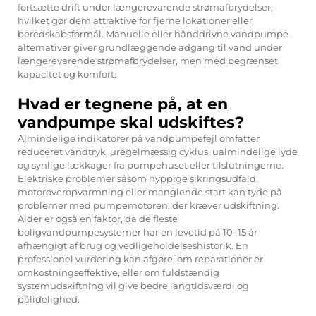
fortsætte drift under længerevarende strømafbrydelser,
hvilket gør dem attraktive for fjerne lokationer eller
beredskabsformål. Manuelle eller hånddrivne vandpumpe-
alternativer giver grundlæggende adgang til vand under
længerevarende strømafbrydelser, men med begrænset
kapacitet og komfort.
Hvad er tegnene på, at en
vandpumpe skal udskiftes?
Almindelige indikatorer på vandpumpefejl omfatter
reduceret vandtryk, uregelmæssig cyklus, ualmindelige lyde
og synlige lækkager fra pumpehuset eller tilslutningerne.
Elektriske problemer såsom hyppige sikringsudfald,
motoroveropvarmning eller manglende start kan tyde på
problemer med pumpemotoren, der kræver udskiftning.
Alder er også en faktor, da de fleste
boligvandpumpesystemer har en levetid på 10–15 år
afhængigt af brug og vedligeholdelseshistorik. En
professionel vurdering kan afgøre, om reparationer er
omkostningseffektive, eller om fuldstændig
systemudskiftning vil give bedre langtidsværdi og
pålidelighed.