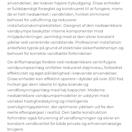
anvendelser, der kræver højere trykudgang. Disse enheder
er fuldstændigt forseglet og konstrueret til at fungere, mens
de er helt nedsænket i vandkilden, hvilket eliminerer
behovet for udluftning og reducerer
installationskompleksiteten. Designet af den nedsænkbare
vandpumpe beskytter interne komponenter mod
miljøpåvirkninger, samtidig med at den sikrer konstant
ydelse ved varierende vandstande. Professionel installation
anbefales typisk på grund af elektriske sikkerhedshensyn og
behovet for korrekte vandtætte forbindelser.
De driftsmæssige fordele ved nedsænkbare centrifugale
vandpumpeanlæg omfatter reduceret støjniveau, forbedret
effektivitet og øget pålidelighed i krævende anvendelser.
Disse enheder kan effektivt operere i dybder på over 200 fod,
hvilket gør dem ideelle til dybe brønde og
vandforsyningsanlæg med høj kapacitet. Moderne
nedsænkbare vandpumpemodeller er udstyret med
variabel hastighedsstyring og intelligente
overvågningsystemer, der optimerer ydelsen ud fra den
reelle efterspørgsel i realtid. Den tætte konstruktion
forhindrer også forurening af vandforsyningen og sikrer en
konstant vandkvalitet for både private og erhvervsmæssige
brugere.