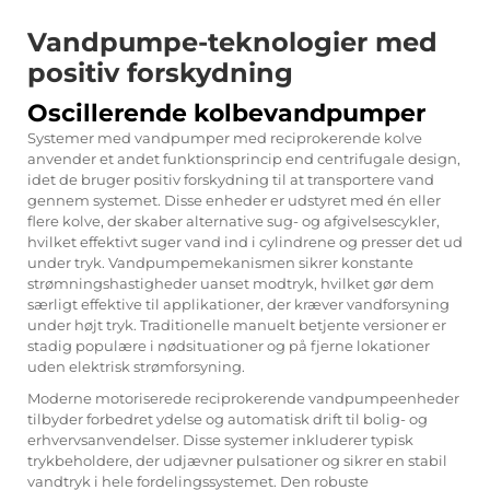
Vandpumpe-teknologier med
positiv forskydning
Oscillerende kolbevandpumper
Systemer med vandpumper med reciprokerende kolve
anvender et andet funktionsprincip end centrifugale design,
idet de bruger positiv forskydning til at transportere vand
gennem systemet. Disse enheder er udstyret med én eller
flere kolve, der skaber alternative sug- og afgivelsescykler,
hvilket effektivt suger vand ind i cylindrene og presser det ud
under tryk. Vandpumpemekanismen sikrer konstante
strømningshastigheder uanset modtryk, hvilket gør dem
særligt effektive til applikationer, der kræver vandforsyning
under højt tryk. Traditionelle manuelt betjente versioner er
stadig populære i nødsituationer og på fjerne lokationer
uden elektrisk strømforsyning.
Moderne motoriserede reciprokerende vandpumpeenheder
tilbyder forbedret ydelse og automatisk drift til bolig- og
erhvervsanvendelser. Disse systemer inkluderer typisk
trykbeholdere, der udjævner pulsationer og sikrer en stabil
vandtryk i hele fordelingssystemet. Den robuste