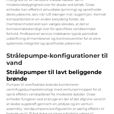
modstandsdygtighed over for skade ved tørløb. Disse
enheder kan effektivt selvudløse (priming) og opretholde
deres ydeevne, selv når luft trænger ind i sugelinjen. Kemisk
kompatibilitet er en anden betydelig fordel, da
membranmaterialet kan vælges således, at det er
korrosionsbestandigt over for specifikke vandkemiske
forhold. Professionel service indebærer typisk periodisk
udskiftning af membraner og kontroloventiler for at sikre
systemets integritet og opretholde ydeevnen.
Strålepumpe-konfigurationer til
vand
Strålepumper til lavt beliggende
brønde
Pumper til overfladiske brønde kombinerer
centrifugalpumpeteknologi med venturiprincipper for at
opnå effektiv vandopførsel fra moderate dybder. Disse
enheder fungerer ved at bruge en del af det afgivne vand til
at skabe sugekraft gennem en jetdyse og en venturi-
assembly. Vandpumpens konfiguration er særlig effektiv til
brønde op til 25 fod dybe og sikrer pålidelig ydelse til