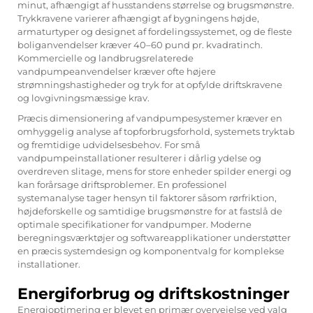
minut, afhængigt af husstandens størrelse og brugsmønstre.
Trykkravene varierer afhængigt af bygningens højde,
armaturtyper og designet af fordelingssystemet, og de fleste
boliganvendelser kræver 40–60 pund pr. kvadratinch.
Kommercielle og landbrugsrelaterede
vandpumpeanvendelser kræver ofte højere
strømningshastigheder og tryk for at opfylde driftskravene
og lovgivningsmæssige krav.
Præcis dimensionering af vandpumpesystemer kræver en
omhyggelig analyse af topforbrugsforhold, systemets tryktab
og fremtidige udvidelsesbehov. For små
vandpumpeinstallationer resulterer i dårlig ydelse og
overdreven slitage, mens for store enheder spilder energi og
kan forårsage driftsproblemer. En professionel
systemanalyse tager hensyn til faktorer såsom rørfriktion,
højdeforskelle og samtidige brugsmønstre for at fastslå de
optimale specifikationer for vandpumper. Moderne
beregningsværktøjer og softwareapplikationer understøtter
en præcis systemdesign og komponentvalg for komplekse
installationer.
Energiforbrug og driftskostninger
Energioptimering er blevet en primær overvejelse ved valg