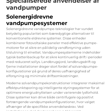
Specialiserede anvendelser af
vandpumper
Solenergidrevne
vandpumpesystemer
Solenergidrevne vandpumpe-teknologier har vundet
betydelig popularitet som bæredygtige alternativer til
konventionelle eldrevne systemer. Disse enheder
kombinerer fotovoltaiske paneler med effektive pumpe-
motorer for at sikre en pålidelig vandforsyning uden
tilslutning til elnettet. Vandpumpesystemerne indeholder
typisk batteribackup for at sikre kontinuerlig drift i perioder
med reduceret sollys. Landbrugsjord, landbrugsdrift og
fjerne installationer drager stort fordel af solvandpumpe-
konfigurationer på grund af deres uafhængighed af
elforsyning og minimale driftsomkostninger.
Moderne solvandpumpekonstruktioner integrerer maksimal
effektpunktsporing og intelligente styringssystemer for at
optimere energiudnyttelsen under varierende lysforhold.
Disse systemer kan drive både centrifugale og positivt
fortrængende vandpumpekonfigurationer, hvor valget
afhænger af de specifikke anvendelseskrav. Ved