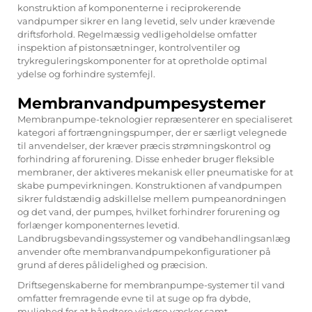
konstruktion af komponenterne i reciprokerende
vandpumper sikrer en lang levetid, selv under krævende
driftsforhold. Regelmæssig vedligeholdelse omfatter
inspektion af pistonsætninger, kontrolventiler og
trykreguleringskomponenter for at opretholde optimal
ydelse og forhindre systemfejl.
Membranvandpumpesystemer
Membranpumpe-teknologier repræsenterer en specialiseret
kategori af fortrængningspumper, der er særligt velegnede
til anvendelser, der kræver præcis strømningskontrol og
forhindring af forurening. Disse enheder bruger fleksible
membraner, der aktiveres mekanisk eller pneumatiske for at
skabe pumpevirkningen. Konstruktionen af vandpumpen
sikrer fuldstændig adskillelse mellem pumpeanordningen
og det vand, der pumpes, hvilket forhindrer forurening og
forlænger komponenternes levetid.
Landbrugsbevandingssystemer og vandbehandlingsanlæg
anvender ofte membranvandpumpekonfigurationer på
grund af deres pålidelighed og præcision.
Driftsegenskaberne for membranpumpe-systemer til vand
omfatter fremragende evne til at suge op fra dybde,
mulighed for at håndtere viskøse væsker samt