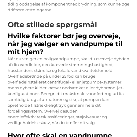
tidlig opdagelse af komponentnedbrydning, som kunne øge
driftsomkostningerne.
Ofte stillede spørgsmål
Hvilke faktorer bør jeg overveje,
når jeg vælger en vandpumpe til
mit hjem?
Når du vælger en boligvandpumpe, skal du overveje dybden
af din vandkilde, den krævede strømningshastighed,
husstandens størrelse og lokale vandkvalitetsforhold.
Overfladebrønde på under 25 fod kan bruge
overfladeinstalleret centrifugal- eller jetpumpe-systemer,
mens dybere kilder kræver nedsænket eller dybbrønd-jet-
konfigurationer. Beregn dit maksimale vandforbrug ud fra
samtidig brug af armaturer og sikr, at pumpen kan
opretholde tilstrækkeligt tryk gennem hele dit
fordelingssystem. Overvej desuden
energieffektivitetsklassificeringer, støjniveauer og
vedligeholdelseskrav, når du træffer dit valg.
Hvor ofte skal en vandpumpe