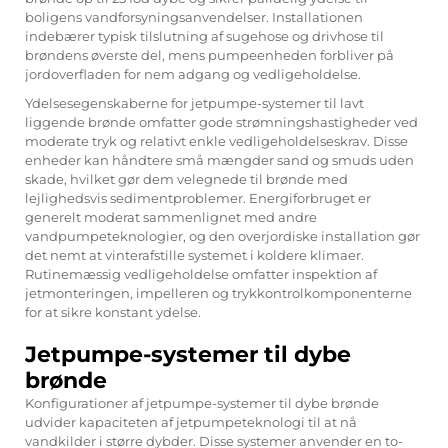
boligens vandforsyningsanvendelser. Installationen
indebærer typisk tilslutning af sugehose og drivhose til
brøndens øverste del, mens pumpeenheden forbliver på
jordoverfladen for nem adgang og vedligeholdelse.
Ydelsesegenskaberne for jetpumpe-systemer til lavt
liggende brønde omfatter gode strømningshastigheder ved
moderate tryk og relativt enkle vedligeholdelseskrav. Disse
enheder kan håndtere små mængder sand og smuds uden
skade, hvilket gør dem velegnede til brønde med
lejlighedsvis sedimentproblemer. Energiforbruget er
generelt moderat sammenlignet med andre
vandpumpeteknologier, og den overjordiske installation gør
det nemt at vinterafstille systemet i koldere klimaer.
Rutinemæssig vedligeholdelse omfatter inspektion af
jetmonteringen, impelleren og trykkontrolkomponenterne
for at sikre konstant ydelse.
Jetpumpe-systemer til dybe
brønde
Konfigurationer af jetpumpe-systemer til dybe brønde
udvider kapaciteten af jetpumpeteknologi til at nå
vandkilder i større dybder. Disse systemer anvender en to-