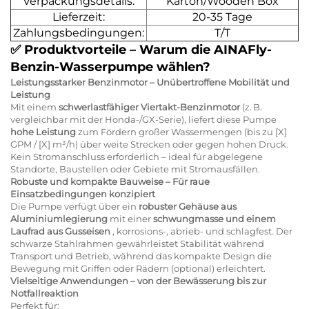
Verpackungsdetails:
Karton/Wooden Box
Lieferzeit:
20-35 Tage
Zahlungsbedingungen:
T/T
✅
Produktvorteile – Warum die AINAFly-
Benzin-Wasserpumpe wählen?
Leistungsstarker Benzinmotor – Unübertroffene Mobilität und
Leistung
Mit einem
schwerlastfähiger Viertakt-Benzinmotor
(z. B.
vergleichbar mit der Honda-/GX-Serie), liefert diese Pumpe
hohe Leistung
zum Fördern großer Wassermengen (bis zu [X]
GPM / [X] m³/h) über weite Strecken oder gegen hohen Druck.
Kein Stromanschluss erforderlich – ideal für abgelegene
Standorte, Baustellen oder Gebiete mit Stromausfällen.
Robuste und kompakte Bauweise – Für raue
Einsatzbedingungen konzipiert
Die Pumpe verfügt über ein
robuster Gehäuse aus
Aluminiumlegierung
mit einer
schwungmasse und einem
Laufrad aus Gusseisen
, korrosions-, abrieb- und schlagfest. Der
schwarze Stahlrahmen gewährleistet Stabilität während
Transport und Betrieb, während das kompakte Design die
Bewegung mit Griffen oder Rädern (optional) erleichtert.
Vielseitige Anwendungen – von der Bewässerung bis zur
Notfallreaktion
Perfekt für: