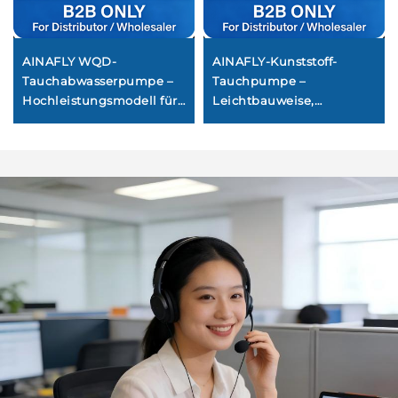
AINAFLY WQD-
AINAFLY-Kunststoff-
Tauchabwasserpumpe –
Tauchpumpe –
Hochleistungsmodell für
Leichtbauweise,
Abwasser,
korrosionsbeständig und
verstopfungssicher und
mit automatischem
thermisch geschützt für
Schwimmerschalter für
Keller, Bergwerke und
die Entwässerung von
industrielle
sauberem Wasser, z. B. in
Entwässerung
Swimmingpools, Teichen
und Gärten