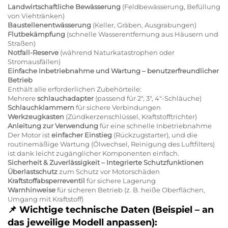
Landwirtschaftliche Bewässerung
(Feldbewässerung, Befüllung
von Viehtränken)
Baustellenentwässerung
(Keller, Gräben, Ausgrabungen)
Flutbekämpfung
(schnelle Wasserentfernung aus Häusern und
Straßen)
Notfall-Reserve
(während Naturkatastrophen oder
Stromausfällen)
Einfache Inbetriebnahme und Wartung – benutzerfreundlicher
Betrieb
Enthält alle erforderlichen Zubehörteile:
Mehrere
schlauchadapter
(passend für 2", 3", 4"-Schläuche)
Schlauchklammern
für sichere Verbindungen
Werkzeugkasten
(Zündkerzenschlüssel, Kraftstofftrichter)
Anleitung zur Verwendung
für eine schnelle Inbetriebnahme
Der Motor ist
einfacher Einstieg
(Rückzugstarter), und die
routinemäßige Wartung (Ölwechsel, Reinigung des Luftfilters)
ist dank leicht zugänglicher Komponenten einfach.
Sicherheit & Zuverlässigkeit – Integrierte Schutzfunktionen
Überlastschutz
zum Schutz vor Motorschäden
Kraftstoffabsperreventil
für sichere Lagerung
Warnhinweise
für sicheren Betrieb (z. B. heiße Oberflächen,
Umgang mit Kraftstoff)
📌
Wichtige technische Daten (Beispiel – an
das jeweilige Modell anpassen):