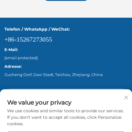
Telefon / WhatsApp / WeChat:
+86-15267273055
E-Mail:
[email protected]
Adresse:
Gucheng Dorf, Daxi Stadt, Taizhou, Zhejiang, China
We value your privacy
We use cookies and similar tools to provide our services.
If you don't want to accept all cookies, click Personalize
cookies.
Urheberrecht © 2026 Zhejiang Aina Pump Co., Ltd.
Beijing Alle Rechte vorbehalten. -