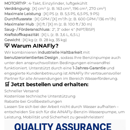
MOTORTYP
: 4-Takt, Einzylinder, luftgekühlt
Verdrängung
: [X] cm³ (z. B. 163 cm³, 196 cm³, 270 cm³)
Maximale Leistung
: [X] PS (z. B. 5,5 PS, 6,5 PS, 9 PS)
Durchflussrate
: [X] GPM / [X] m³/h (z. B. 600 GPM / 136 m³/h)
Maximaler Hub
: [X] ft / [X] m (z. B. 100 ft / 30 m)
Saug- / Förderanschluss
: 2", 3" oder 4" (NPT/BSP)
Kraftstoffkapazität
: [X] L (z. B. 3,6 L, 6,5 L)
Gewicht
: [X] kg (z. B. 28 kg, 35 kg)
💡
Warum AINAFly?
Wir kombinieren
industrielle Haltbarkeit
mit
benutzerorientiertes Design
, sodass Ihre Benzinpumpe auch
unter den anspruchsvollsten Bedingungen einwandfrei
funktioniert. Unterstützt durch eine
1-Jahres-Garantie
und
engagierte Kundenbetreuung ist AINAFly Ihr vertrauensvoller
Partner für alle Anwendungen im Bereich Wasserförderung.
🛒
Jetzt bestellen und erhalten:
Schneller Versand
Kostenlose technische Unterstützung
Rabatte bei Großbestellungen
Lassen Sie sich bei der Arbeit nicht durch Wasser aufhalten –
entscheiden Sie sich für die AINAFly-Benzin-Wasserpumpe, um
Leistung, Mobilität und Sicherheit zu gewährleisten!