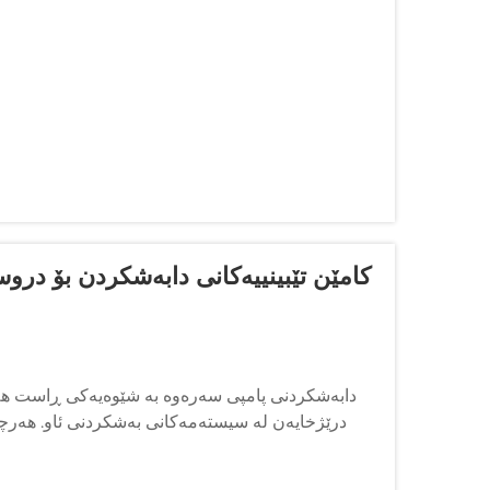
کامێن تێبینییەکانی دابەشکردن بۆ درو
دابەشکردنی پامپی سەرەوە بە شێوەیەکی ڕاست هەڵگ
درێژخایەن لە سیستەمەکانی بەشکردنی ئاو. هەرچەند