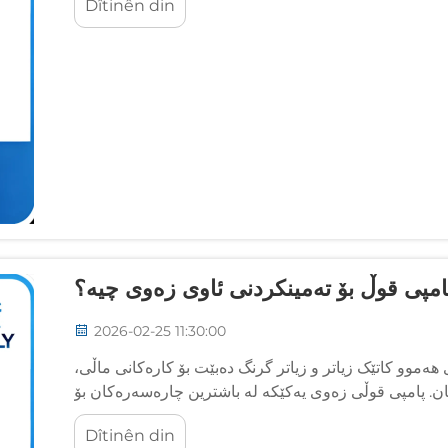
Dîtinên din
پامپی قوڵ بۆ تەمینکردنی ئاوی زەوی چیە؟
2026-02-25 11:30:00
موو کاتێک زیاتر و زیاتر گرنگ دەبێت بۆ کارەکانی ماڵی،
ن. پامپی قوڵی زەوی یەکێکە لە باشترین چارەسەرەکان بۆ
دەرکردنی ئاو لە زەوییەوە لە ئاودانەکانی خوارزەوی...
Dîtinên din