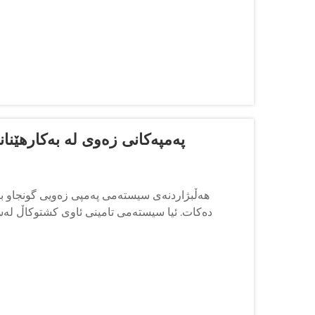
پەمپەکانی زەوی لە بەکارهێنا
هەڵبژاردنه‌ی سیسته‌می پەمپی زەویی گونجاو بنی
ده‌کات. ئیا سیسته‌می تامینی ئاوی کشتوکاڵ له‌سه