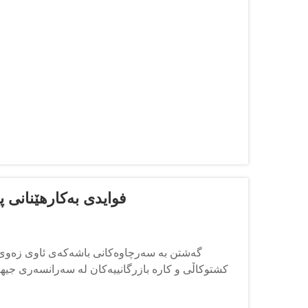
فوایدی بەکارهێنانی 
گەشتن بە سەرچاوەکانی باشەکەی ئاوی زەوی هە
کشتوکاڵی و کارە بازرگانییەکان لە سەرانسەری جیها