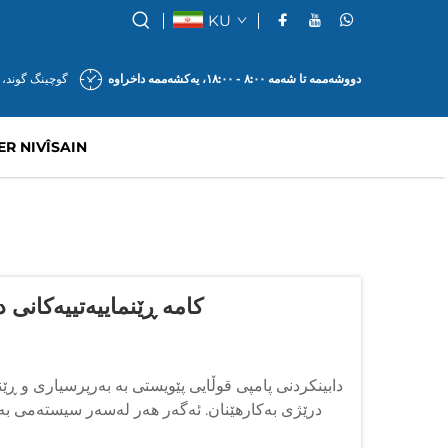
KU
دووشەممە تا شەمە ٨:٠٠ - ١٨:٠٠، یەکشەممە داخراوە
گوچینگ گوند، 
SER NIVÎSAIN
کامە ڕێنماییەتییەکانی 
دابینکردنی پامپی قوڵایی پێویستی بە بەرپرسیاری و ڕێ
درێژی بەکارهێنان. ئەگەر هەر لەسەر سیستەمی بەکا