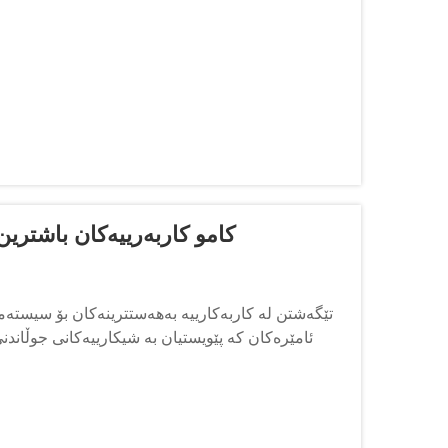
کامو کاربەرییەکان باشتر
تێگەشتن لە کاربەکارییە بەهەستترینەکان بۆ سیستەمی
ئامێرەکان کە پێویستیان بە شیکارییەکانی جوڵان
دەکرێت، ئاو لە گورەکان، تانکەکان یان سەرچاوەکانی ئاو دەکێشێت ...