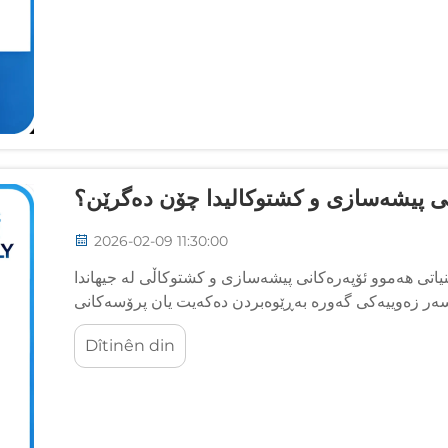
نی پیشەسازی و کشتوکالیدا چۆن دەگرێن؟
2026-02-09 11:30:00
اتی هه‌موو ئۆپه‌ره‌کانی پیشەسازی و کشتوکاڵی له‌ جیهاندا
‌ر زەوییه‌کی گه‌وره‌ بەڕێوه‌بردن ده‌که‌یت یان پرۆسه‌کانی
سازکردنی گرنگ ده‌گه‌ڕێنیت، تێگه‌یشتن له‌ ...
Dîtinên din