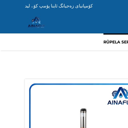
کۆمپانیای زه‌جیانگ ئاینا پۆمپ کۆ.، لید
RÛPELA SE