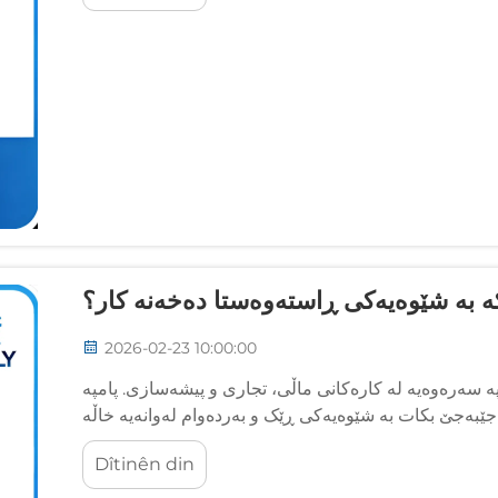
ە بە شێوەیەکی ڕاستەوەستا دەخەنە کار؟
2026-02-23 10:00:00
 سەرەوەیە لە کارەکانی ماڵی، تجاری و پیشەسازی. پامپە
ێبەجێ بکات بە شێوەیەکی ڕێک و بەردەوام لەوانەیە خاڵە
نادیارەکانی کارنەکردن و هەڵوەشانەوەکان کەم بکاتەوە و...
Dîtinên din