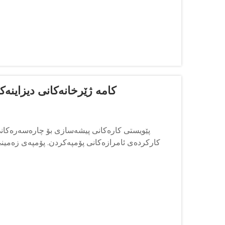
کامە ژێرخانەکانی دیزاینەک
پێویستی کارەکانی پیشەسازی بۆ چارەسەرەکانی ب
کارکردەی ئامرازەکانی پۆمپەکردن. پۆمپەی زەمینی