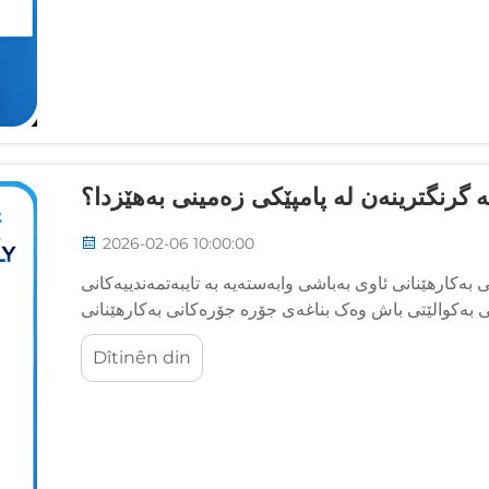
ە گرنگترینەن لە پامپێکی زەمینی بەهێزدا؟
2026-02-06 10:00:00
ەکارهێنانی ئاوی بەباشی وابەستەیە بە تایبەتمەندییەکانی
 بەکوالێتی باش وەک بناغەی جۆرە جۆرەکانی بەکارهێنانی
تجاری دەکەوێتەوە، لە کشتوکاڵ...
Dîtinên din