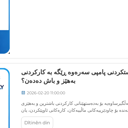
ستکردنی پامپی سەرەوە ڕێگە بە کارکردنی
بەهێز و باش دەدەن؟
2026-02-20 11:00:00
یرساوەیە بۆ بەدەستهێنانی کارکردنی باشترین و بەهێزی
ە بۆ چاودێرییەکانی ماڵییەکان، کارەکانی ئاوپێکردن، یان
پرۆسەکانی پیشەسازی، تێبینییەکانی دابەشکردنی ڕاست...
Dîtinên din