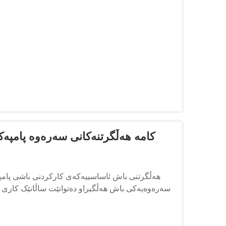
کامە هەڵگرتنەکانی سەرەوە پامپەک
هەڵگرتنی باش ئاساسییەکەی کارکردنی باشی پامپە
سەرەوەیەکی باش هەڵگیراو دەتوانێت ساڵانێک کاری ج