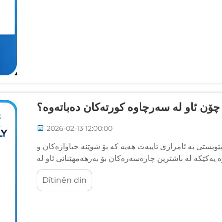
ۆن ئاو لە سەرچاوە کورتەکان دەباتەوە؟
2026-02-13 12:00:00
ویستی بە ئامرازی تایبەت هەیە کە بۆ شوێنە جیاوازەکان و
یەکێکە لە باشترین چارەسەرەکان بۆ بەرھەمھێنانی ئاو لە
قۆناغەکان، دەریاچەکان، ڕوبارەکان، و سەرچاوەکانی تر...
Dîtinên din