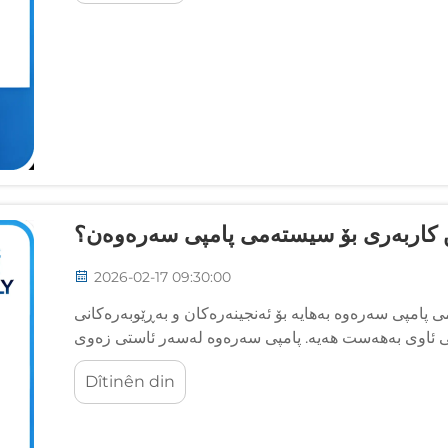
ین کاربەری بۆ سیستەمی پامپی سەرەوەن؟
2026-02-17 09:30:00
 پامپی سەرەوە بەهایە بۆ ئەنجینەرەکان و بەڕێوبەرەکانی
دنی ئاوی بەهەست هەیە. پامپی سەرەوە لەسەر ئاستی زەوی
Dîtinên din