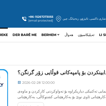
+86-15267273055
شاری داکسی، تائیژۆو، زه‌جیانگ، چین
[email protected]
LI 
ئەپلیکاسیۆن
هەواڵ
BERHEM
DER BARÊ ME
REKE
دابینکردن بۆ پامپەکانی قوڵایی زۆر گرنگن؟
2026-02-28 12:00:00
نمایی تەکنیکی دیاریکراوە بۆ تەواوکردنی کارکردن و ماوەی
رهێنانی ئاوی نوێ بۆ بەکارهێنانی کشتوکاڵی، بەکارهێنانی
ماڵی یان ...