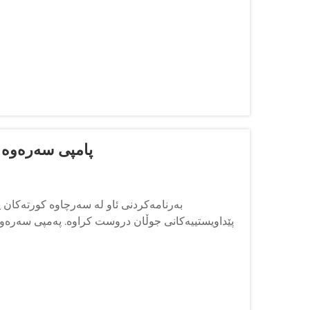
پامپی سەرەوە چ
بەرنامەکردنی ئاو لە سەرچاوە کورتەکان پێ
پێداویستییەکانی جوڵان دروست کراوە. پەمپی سەرەوە 