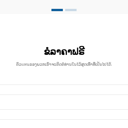
ກະສິກຳທີ່ກວ້າງຂວາງ ຫຼື ການສະໜັບສະໜູນ
ຂະບວນການຜະລິດທີ່ສຳຄັນ, ການເຂົ້າໃຈ ...
ຂໍລາຄາຟຣີ
ຕົວแทนຂອງພວກເຮົາຈະຕິດຕໍ່ທ່ານໃນໄວ້ສຸດເທົ່າທີ່ເປັນໄປໄດ້.