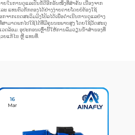
ຍໃນການດູແລເປັນຂໍ້ດີອີກອັນໜຶ່ງທີ່ສຳຄັນ ເນື່ອງຈາກ
ງ ແລະ ແທນຕົວກັກຕອງໄດ້ຢ່າງງ່າຍດາຍໂດຍບໍ່ຕ້ອງໃຊ້
ຳອອກຈາກເຂດສະວິມມິງໂປ້ລໄດ້ເພື່ອດຳເນີນການດູແລຢ່າງ
ທີ່ສາມາດພກໄປໃຊ້ໄດ້ທີ່ມີຄຸນນະພາບສູງ ໂດຍໃຊ້ວັດສະດຸ
ແວດລ້ອມ. ອຸປະກອນເຫຼົ່ານີ້ໃຫ້ການລົມວຽນນ້ຳສຳຮອງທີ່
ວຍແກ້ໄຂ ຫຼື ແທນທີ່.
16
2
Mar
Ma