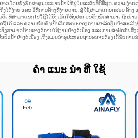
າວ ໂດຍຍັງຮັກສາຄຸນນະພາບນ້ຳໃຫ້ຢູ່ໃນລະດັບທີ່ດີທີ່ສຸດ. ຄວາມງ່າຍດາ
າເຖິງໄດ້ງ່າຍ ແລະ ວິທີການລ້າງທີ່ງ່າຍດາຍ. ຜູ້ໃຊ້ສາມາດກວດສອບ ລ້າ
ຄຸນສົມບັດທີ່ສາມາດພກໄປໃຊ້ໄດ້ຍັງເຮັດໃຫ້ອຸປະກອນທັງໝົດສາມາດຖືກນ
ື່ອຖືໄດ້ ແລະ ຄວາມໝັ້ນຄົງເປັນລັກສະນະຂອງການຜະລິດປຸ້ມນ້ຳສະເລີງ
ຊິ່ງສາມາດຕ້ານທາງຕໍ່ການໃຊ້ງານຢ່າງຕໍ່ເນື່ອງ ແລະ ການສຳผັດກັບສິ່ງ
ນປິ່ນປົວນ້ຳຢ່າງຕໍ່ເນື່ອງ ເຖິງແມ່ນວ່າອຸປະກອນຖາວອນຈະຕ້ອງໄດ້ຮັບການຊ່
ຄໍາ ແນະ ນໍາ ທີ່ ໃຊ້
09
Feb