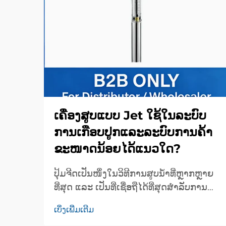
ເຄື່ອງສູບແບບ Jet ໃຊ້ໃນລະບົບ
ການເກືອບປູກແລະລະບົບການຄ້າ
ຂະໜາດນ້ອຍໄດ້ແນວໃດ?
ປຸ້ມຈີດເປັນໜຶ່ງໃນວິທີການສູບນ້ຳທີ່ຫຼາກຫຼາຍ
ທີ່ສຸດ ແລະ ເປັນທີ່ເຊື່ອຖືໄດ້ທີ່ສຸດສຳລັບການ
ດຳເນີນງານດ້ານກະສິກຳ ແລະ ການນຳໃຊ້
ເບິ່ງເພີ່ມເຕີມ
ເຄື່ອງຄ້າຂະໜາດນ້ອຍ. ລະບົບການສູບນ້ຳທີ່