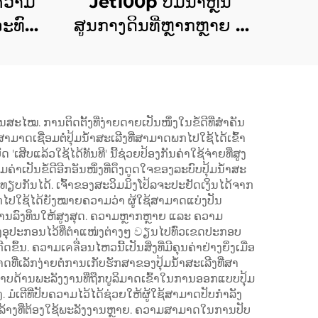
ີຄວາມ
Jet100p ປັ໊ມນ້ຳຫຼິ້ນ
ລະທົນ
ສູນກາງດິນທີ່ຫຼາກຫຼາຍ ມີ
ການ
ຄວາມໝັ້ນສະຫຼາດ ປະສິດທິ
ັນ
ພົບສູງ ແລະ ມີໂຄງສ້າງ
ແນ່ນອນ
ທັນສະໄໝ. ການຕິດຕັ້ງທີ່ງ່າຍດາຍເປັນໜຶ່ງໃນຂໍ້ດີທີ່ສຳຄັນ
ສາມາດເຊື່ອມຕໍ່ປຸ້ມນ້ຳສະເລີງທີ່ສາມາດພກໄປໃຊ້ໄດ້ເຂົ້າ
ເສີບແລ້ວໃຊ້ໄດ້ທັນທີ' ນີ້ຊ່ວຍປ້ອງກັນຄ່າໃຊ້ຈ່າຍທີ່ສູງ
າເປັນຂໍ້ດີອີກອັນໜຶ່ງທີ່ດຶງດູດໃຈຂອງລະບົບປຸ້ມນ້ຳສະ
່າທຽບກັນໄດ້. ເຈົ້າຂອງສະວິມມິງໂປ້ລຈະປະຢັດເງິນໄດ້ຈາກ
ພກໄປໃຊ້ໄດ້ຍັງໝາຍຄວາມວ່າ ຜູ້ໃຊ້ສາມາດແບ່ງປັນ
ຄ່າການລົງທຶນໃຫ້ສູງສຸດ. ຄວາມຫຼາກຫຼາຍ ແລະ ຄວາມ
້ງອຸປະກອນໄວ້ທີ່ຕຳແໜ່ງຕ່າງໆ වຽນໄປທົ່ວເຂດປະກອບ
. ຄວາມເคลື່ອນໄຫວນີ້ເປັນສິ່ງທີ່ມີຄຸນຄ່າຢ່າງຍິ່ງເມື່ອ
າດທີ່ເລັກງ່າຍຕໍ່ການເກັບຮັກສາຂອງປຸ້ມນ້ຳສະເລີງທີ່ສາ
ພາບດ້ານພະລັງງານທີ່ຖືກບູລິມາດເຂົ້າໃນການອອກແບບປຸ້ມ
 ມໍເຕີທີ່ປັບຄວາມໄວ້ໄດ້ຊ່ວຍໃຫ້ຜູ້ໃຊ້ສາມາດປັບກຳລັງ
້າງທີ່ຕ້ອງໃຊ້ພະລັງງານຫຼາຍ. ຄວາມສາມາດໃນການປັບ