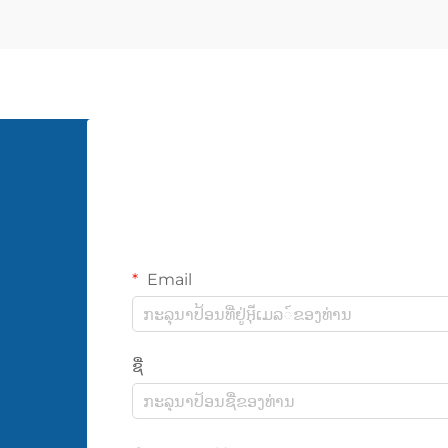
ທັນສະໄໝເຫຼົ່ານີ້ໃຊ້ຫຼັກການເວັນທູຣີ
(venturi) ເພື່ອສ້າງການດູດ ແລະ ຢົກຍ້າຍ
ນ້ຳ...
Email
ຊື່