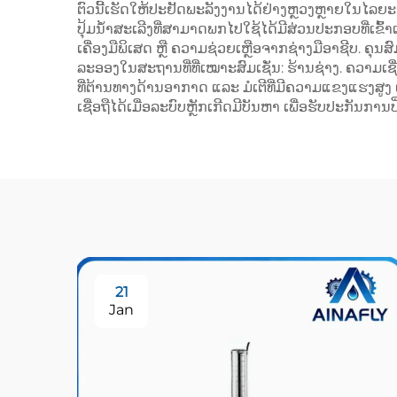
ຕົວນີ້ເຮັດໃຫ້ປະຢັດພະລັງງານໄດ້ຢ່າງຫຼວງຫຼາຍໃນໄລຍະຍ
ປຸ້ມນ້ຳສະເລີງທີ່ສາມາດພກໄປໃຊ້ໄດ້ມີສ່ວນປະກອບທີ່ເຂົ້
ເຄື່ອງມືພິເສດ ຫຼື ຄວາມຊ່ວຍເຫຼືອຈາກຊ່າງມືອາຊີບ. 
ລະອອງໃນສະຖານທີ່ທີ່ເໝາະສົມເຊັ່ນ: ຮ້ານຊ່າງ. ຄວາມເຊ
ທີ່ຕ້ານທາງດ້ານອາກາດ ແລະ ມໍເຕີທີ່ມີຄວາມແຂງແຮງສູງ ເ
ເຊື່ອຖືໄດ້ເມື່ອລະບົບຫຼັກເກີດມີບັນຫາ ເພື່ອຮັບປະກັນກາ
21
Jan