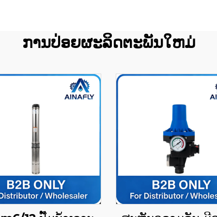
ການປ່ອຍຜະລິດຕະພັນໃຫມ່