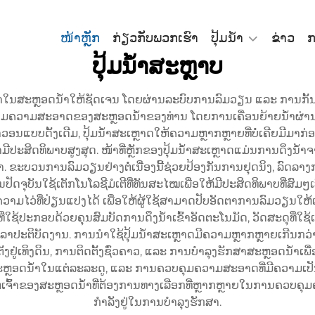
ໜ້າຫຼັກ
ກ່ຽວກັບພວກເຮົາ
ປຸ້ມນ້ຳ
ຂ່າວ
ກ
ປຸ້ມນ້ຳສະຫຼາບ
ນ້ຳໃນສະຫຼອດນ້ຳໃຫ້ຊັດເຈນ ໂດຍຜ່ານລະບົບການລົມວຽນ ແລະ ການກັ້ນນ
ຄວາມສະອາດຂອງສະຫຼອດນ້ຳຂອງທ່ານ ໂດຍການເຄື່ອນຍ້າຍນ້ຳຜ່ານຕົວກັ້ນ
ອນແບບດັ້ງເດີມ, ປຸ້ມນ້ຳສະເຫຼາດໃຫ້ຄວາມຫຼາກຫຼາຍທີ່ບໍ່ເຄີຍມີມາກ່ອນ
ປະສິດທິພາບສູງສຸດ. ໜ້າທີ່ຫຼັກຂອງປຸ້ມນ້ຳສະເຫຼາດແມ່ນການດຶງນ້ຳຈາກ
ຼອດນ້ຳ. ຂະບວນການລົມວຽນຢ່າງຕໍ່ເນື່ອງນີ້ຊ່ວຍປ້ອງກັນການຢຸດນິງ, 
ໝໃນປັດຈຸບັນໃຊ້ເຕັກໂນໂລຊີມໍເຕີທີ່ທັນສະໄໝເພື່ອໃຫ້ມີປະສິດທິພາບທີ່
ງຄ່າຄວາມໄວ່ທີ່ປ່ຽນແປງໄດ້ ເພື່ອໃຫ້ຜູ້ໃຊ້ສາມາດປັບອັດຕາການລົ
ີ່ໃຊ້ປະກອບດ້ວຍຄຸນສົມບັດການດຶງນ້ຳເຂົ້າອັດຕະໂນມັດ, ວັດສະດຸທີ່ໃຊ
້ໃນເວລາປະຕິບັດງານ. ການນຳໃຊ້ປຸ້ມນ້ຳສະເຫຼາດມີຄວາມຫຼາກຫຼາຍເກີນກວ
ັ້ງຢູ່ເທິງດິນ, ການຕິດຕັ້ງຊົ່ວຄາວ, ແລະ ການບໍາລຸງຮັກສາສະຫຼອດນ້ຳເພ
ຫຼອດນ້ຳໃນແຕ່ລະລະດູ, ແລະ ການຄວບຄຸມຄວາມສະອາດທີ່ມີຄວາມເປັນພິ
ິ່ງຕໍ່ເຈົ້າຂອງສະຫຼອດນ້ຳທີ່ຕ້ອງການທາງເລືອກທີ່ຫຼາກຫຼາຍໃນການຄວບຄ
ກຳລັງຢູ່ໃນການບໍາລຸງຮັກສາ.