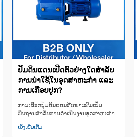
ປັ້ມດິນແດນເປີດຕົວຢ່າງໃດສຳລັບ
ການນຳໃຊ້ໃນອຸດສາຫະກຳ ແລະ
ການເກືອບປູກ?
ການເລືອກປຸ້ມດິນແດນທີ່ເໝາະສົມເປັນ
ພື້ນຖານສຳລັບການດຳເນີນງານອຸດສາຫະກຳ
ແລະ ການເກືອບສົງຈຳນວນຫຼາຍທົ່ວໂລກ. ບໍ່ວ່າ
ເບິ່ງເພີ່ມເຕີມ
ຈະເປັນການຈັດການລະບົບຮົ້ວນ້ຳໃນເຂດທີ່ດິນ