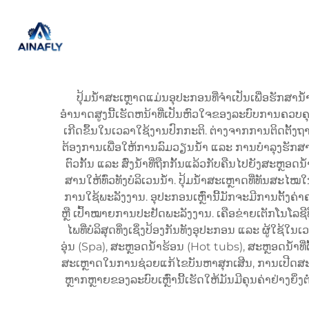
ປຸ້ມນ້ຳສະເຫຼາດແມ່ນອຸປະກອນທີ່ຈຳເປັນເພື່ອຮັກສາ
ອຳນາດສູງນີ້ເຮັດຫນ້າທີ່ເປັນຫົວໃຈຂອງລະບົບການຄວບຄຸມ
ເກີດຂຶ້ນໃນເວລາໃຊ້ງານປົກກະຕິ. ຕ່າງຈາກການຕິດຕັ້ງຖາວ
ຕ້ອງການເພື່ອໃຫ້ການລົມວຽນນ້ຳ ແລະ ການບໍາລຸງຮັກສາມີ
ຕົວກັ້ນ ແລະ ສົ່ງນ້ຳທີ່ຖືກກັ້ນແລ້ວກັບຄືນໄປຍັງສະຫ
ສານໃຫ້ທົ່ວທັງບໍລິເວນນ້ຳ. ປຸ້ມນ້ຳສະເຫຼາດທີ່ທັນສະໄ
ການໃຊ້ພະລັງງານ. ອຸປະກອນເຫຼົ່ານີ້ມັກຈະມີການຕັ້
ຫຼື ເປົ້າໝາຍການປະຢັດພະລັງງານ. ເຄືອຂ່າຍເຕັກໂນໂລຊີທ
ໄພທີ່ບໍລິສຸດທິ່ງເຊິ່ງປ້ອງກັນທັງອຸປະກອນ ແລະ ຜູ້ໃຊ
ອຸ່ນ (Spa), ສະຫຼອດນ້ຳຮ້ອນ (Hot tubs), ສະຫຼອດນ້ຳທີ່ຕ
ສະເຫຼາດໃນການຊ່ວຍແກ້ໄຂບັນຫາສຸກເສີນ, ການເປີດສະ
ຫຼາກຫຼາຍຂອງລະບົບເຫຼົ່ານີ້ເຮັດໃຫ້ມັນມີຄຸນຄ່າຢ່າງຍ