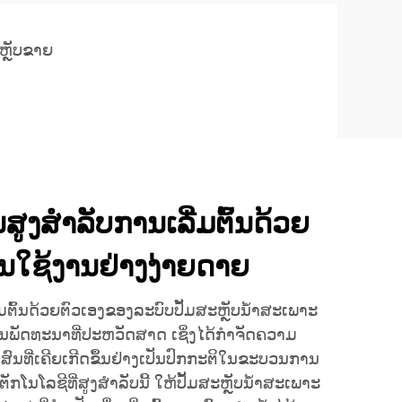
ຫຼັບຂາຍ
ນສູງສຳລັບການເລີ່ມຕົ້ນດ້ວຍ
ານໃຊ້ງານຢ່າງງ່າຍດາຍ
ົ້ນດ້ວຍຕົວເອງຂອງລະບົບປັ້ມສະຫຼັບນ້ຳສະເພາະ
ນພັດທະນາທີ່ປະຫວັດສາດ ເຊິ່ງໄດ້ກຳຈັດຄວາມ
ົນທີ່ເຄີຍເກີດຂຶ້ນຢ່າງເປັນປົກກະຕິໃນຂະບວນການ
ເຕັກໂນໂລຊີທີ່ສູງສຳລັບນີ້ ໃຫ້ປັ້ມສະຫຼັບນ້ຳສະເພາະ