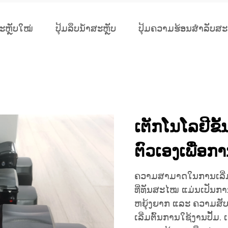
ສະຫຼັບໃໝ່
ປຸ້ມລຶບນ້ຳສະຫຼັບ
ປຸ້ມຄວາມຮ້ອນສຳລັບສະ
ເຕັກໂນໂລຢີຂັ້
ຕົວເອງເພື່ອກ
ຄວາມສາມາດໃນການເລີ່ມຕ
ທີ່ທັນສະໄໝ ແມ່ນເປັນກາ
ຫຍຸ້ງຍາກ ແລະ ຄວາມສັບສ
ເລີ່ມຕົ້ນການໃຊ້ງານປັ້ມ. 