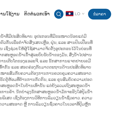
ານໃຊ້ງານ
ຕິດຕໍ່ພວກເຮົາ
LO
ຂໍລາຄາ
້ຳທີ່ມີປະສິດທິພາບ. ອຸປະກອນທີ່ມີຂະໜາດນ້ອຍແຕ່ມີ
ເພື່ອກຳຈັດສິ່ງເສດເຫຼືອ, ຝຸ່ນ, ແລະ ສານປົນເປືືອນທີ່
 ເຊິ່ງຊ່ວຍໃຫ້ຜູ້ໃຊ້ສາມາດຈັດຕັ້ງອຸປະກອນໄວ້ໃນບ່ອນທີ່
ສະຫຼອດນ້ຳເຂົ້າສູ່ລະບົບຮັບນ້ຳຂອງມັນ, ສົ່ງນ້ຳໄປຜ່ານ
ລົດລາງການເຕີບໂຕຂອງແອລະຈີ, ແລະ ຮັກສາການແຈກຢາຍເຄມີ
ສົມໆເທົ່າກັນ ແລະ ສອດຄ່ອງກັບມາດຕະຖານດ້ານປະສິດທິພາບ
ມວຽນໃຫ້ເໝາະສົມກັບຄວາມຕ້ອງການການຄວບຄຸມຄວາມສະອາດ
້ເຮັດຕູ້ຫ້ອມທີ່ຕ້ານການກັດກິນ, ແລະ ຄຸນສົມບັດຄວາມປອດ
່າສະຫຼອດນ້ຳໃນບ້ານເທົ່ານັ້ນ ແຕ່ຍັງລວມເຖິງສະຫຼອດນ້ຳ
ື່ອການຄ້າ. ນັກບໍາລຸງຮັກສາສະຫຼອດນ້ຳມັກຈະອີງໃສ່ປຸ້ມນ້ຳ
ເສດ ເຊິ່ງຕ້ອງການວິທີການລົມວຽນນ້ຳຊົ່ວຄາວ. ຄວາມ
ຸມຄວາມສະອາດ ຫຼື ການລົມວຽນຊົ່ວຄາວໃນເວລາທີ່ປຸ້ມຫຼັກ