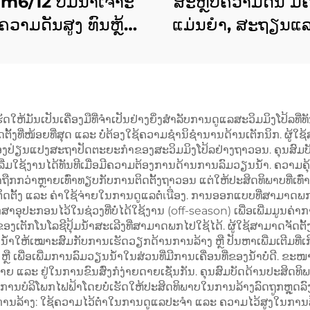
m6/12 ປັ໊ມນ້ຳເຈາະ
ສະຫຼັບຄວາມດັນ ມ
ນຄວາມດັນສູງ ທົນຫຼ້າ
ແມ່ນຍໍາ, ສະຖຽນແ
ັບສະໜອງນ້ຳໃນເຂດ
ກັ່ວເວລາ ສຳລັບ
ບົດ ແລະ ເຂດຢູ່ອາໄສ
ຄວບຄຸມຄວາມດ
ອັດຕະໂນມັດ
ເຮັດໃຫ້ມັນເປັນເຄື່ອງມືທີ່ຈຳເປັນຢ່າງຍິ່ງສຳລັບການດູແລສະວິມມິງໂປ້ລທີ່
ຕັ້ງທີ່ໜ້ອຍທີ່ສຸດ ແລະ ບໍ່ຕ້ອງໃຊ້ຄວາມຊຳນິຊຳນານດ້ານເຕັກນິກ. ຜູ້ໃຊ້
ຍບໍ່ຕ້ອງປ່ຽນແປງສະຖາປັດຕະຍະກຳຂອງສະວິມມິງໂປ້ລຢ່າງຖາວອນ. ຄຸນສົມບັດ '
່ມໃຊ້ງານໄດ້ທັນທີເມື່ອມີຄວາມຕ້ອງການດ້ານການລົມວຽນນ້ຳ. ຄວາມຄຸ້ມຄ່
ຄາຖືກກວ່າຫຼາຍເທົ່າທຽບກັບການຕິດຕັ້ງຖາວອນ ແຕ່ໃຫ້ປະສິດທິພາບທີ່ເທົ
ນຕິດຕັ້ງ ແລະ ຄ່າໃຊ້ຈ່າຍໃນການດູແລຕໍ່เนື່ອງ. ການອອກແບບທີ່ສາມາດ
ັກສາອຸປະກອນໄວ້ໃນຊ່ວງທີ່ບໍ່ໄດ້ໃຊ້ງານ (off-season) ເພື່ອເພີ່ມມູນ
ຕັກໂນໂລຊີປຸ້ມນ້ຳສະເລີງທີ່ສາມາດພກໄປໃຊ້ໄດ້. ຜູ້ໃຊ້ສາມາດຈັດຕັ
ໃຫ້ເໝາະສົມກັບການເຮັດວຽກດ້ານການລ້າງ ຫຼື ປັນຫາເພີ່ມເຕີມທີ່ເກີດຂຶ້ນ
ຼື ເພື່ອເພີ່ມການລົມວຽນນ້ຳໃນສ່ວນທີ່ມີການເຄື່ອນທີ່ຂອງນ້ຳບໍ່ດີ. ຂະໜ
ຍ ແລະ ຢູ່ໃນການຂົນສົ່ງກໍງ່າຍດາຍເຊັ່ນກັນ. ຄຸນສົມບັດດ້ານປະສິດທິ
ນການບໍລິໂພກໄຟຟ້າໂດຍບໍ່ເຮັດໃຫ້ປະສິດທິພາບໃນການລ້າງລົດຖູກຫຼຸດລົງ.
ການລ້າງ: ໃຊ້ຄວາມໄວ້ຕ່ຳໃນການດູແລປະຈຳ ແລະ ຄວາມໄວ້ສູງໃນການລ