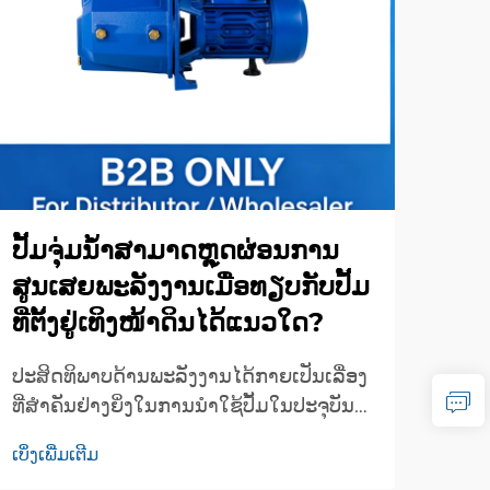
ປັ້ມຈຸ່ມນ້ຳສາມາດຫຼຸດຜ່ອນການ
ທ່າ
ສູນເສຍພະລັງງານເມື່ອທຽບກັບປັ້ມ
ແບບ
ທີ່ຕັ້ງຢູ່ເທິງໜ້າດິນໄດ້ແນວໃດ?
ການຕ
ສຳຄ
ປະສິດທິພາບດ້ານພະລັງງານໄດ້ກາຍເປັນເລື່ອງ
ໃຊ້ງ
ທີ່ສຳຄັນຢ່າງຍິ່ງໃນການນຳໃຊ້ປັ້ມໃນປະຈຸບັນ
ເບິ່ງເ
ການເ
ໂດຍເປັນພິເສດເມື່ອຕົ້ນທຶນດ້ານການດຳເນີນ
ເບິ່ງເພີ່ມເຕີມ
ຈະຮັ
ງານຍັງຄົງເພີ່ມຂຶ້ນຢ່າງຕໍ່ເນື່ອງ ແລະ ຄວາມ
ປະສິ