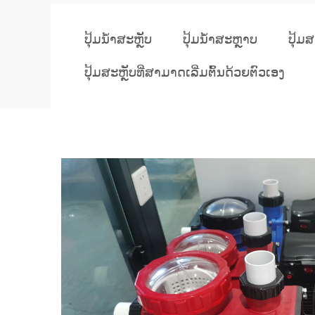
ປຸ້ມນ້ຳສະຫຼັບ
ປຸ້ມນ້ຳສະຫຼາບ
ປຸ້ມ
ປຸ້ມສະຫຼັບທີ່ສາມາດເລີ່ມຕົ້ນດ້ວຍຕົວເອງ