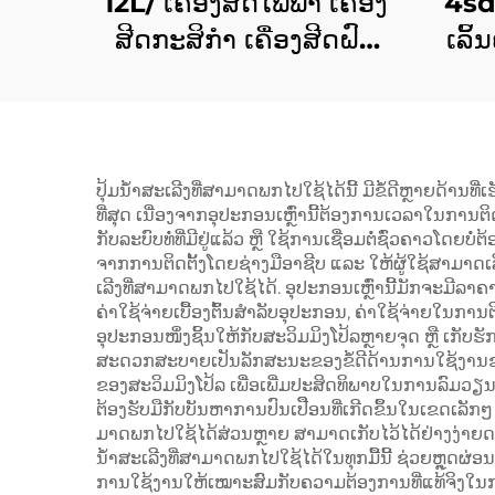
12L/ ເຄື່ອງສີດໄຟຟ້າ ເຄື່ອງ
4sd
ສີດກະສິກໍາ ເຄື່ອງສີດຝົນ
ເລິ້
ສາມະນາກອນ ເຄື່ອງສີດຢາ
ສຳລ
ຂ້າແມງໄມ້ ເຄື່ອງສີດຄວາມ
ຊົນນະ
ດັນສູງ
ປຸ້ມນ້ຳສະເລີງທີ່ສາມາດພກໄປໃຊ້ໄດ້ນີ້ ມີຂໍ້ດີຫຼາຍດ້ານທີ່
ທີ່ສຸດ ເນື່ອງຈາກອຸປະກອນເຫຼົ່ານີ້ຕ້ອງການເວລາໃນການຕິດ
ກັບລະບົບທໍ່ທີ່ມີຢູ່ແລ້ວ ຫຼື ໃຊ້ການເຊື່ອມຕໍ່ຊົ່ວຄາວໂດ
ຈາກການຕິດຕັ້ງໂດຍຊ່າງມືອາຊີບ ແລະ ໃຫ້ຜູ້ໃຊ້ສາມາດເລີ
ເລີງທີ່ສາມາດພກໄປໃຊ້ໄດ້. ອຸປະກອນເຫຼົ່ານີ້ມັກຈະມີລາ
ຄ່າໃຊ້ຈ່າຍເບື້ອງຕົ້ນສຳລັບອຸປະກອນ, ຄ່າໃຊ້ຈ່າຍໃນກາ
ອຸປະກອນໜຶ່ງຊິ້ນໃຫ້ກັບສະວິມມິງໂປ້ລຫຼາຍຈຸດ ຫຼື ເກັບຮ
ສະດວກສະບາຍເປັນລັກສະນະຂອງຂໍ້ດີດ້ານການໃຊ້ງານຂອງເ
ຂອງສະວິມມິງໂປ້ລ ເພື່ອເພີ່ມປະສິດທິພາບໃນການລົມວຽນນ້ຳ
ຕ້ອງຮັບມືກັບບັນຫາການປົນເປືືອນທີ່ເກີດຂຶ້ນໃນເຂດເລັກໆ ຫ
ມາດພກໄປໃຊ້ໄດ້ສ່ວນຫຼາຍ ສາມາດເກັບໄວ້ໄດ້ຢ່າງງ່າຍດາ
ນ້ຳສະເລີງທີ່ສາມາດພກໄປໃຊ້ໄດ້ໃນທຸກມື້ນີ້ ຊ່ວຍຫຼຸດຜ່ອ
ການໃຊ້ງານໃຫ້ເໝາະສົມກັບຄວາມຕ້ອງການທີ່ແທ້ຈິງໃນ