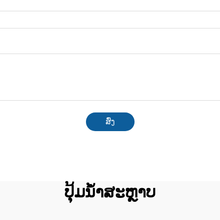
ສົ່ງ
ປຸ້ມນ້ຳສະຫຼາບ