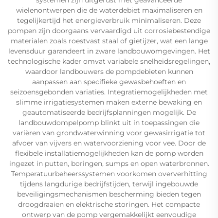
wielenontwerpen die de waterdebiet maximaliseren en
tegelijkertijd het energieverbruik minimaliseren. Deze
pompen zijn doorgaans vervaardigd uit corrosiebestendige
materialen zoals roestvast staal of gietijzer, wat een lange
levensduur garandeert in zware landbouwomgevingen. Het
technologische kader omvat variabele snelheidsregelingen,
waardoor landbouwers de pompdebieten kunnen
aanpassen aan specifieke gewasbehoeften en
seizoensgebonden variaties. Integratiemogelijkheden met
slimme irrigatiesystemen maken externe bewaking en
geautomatiseerde bedrijfsplanningen mogelijk. De
landbouwdompelpomp blinkt uit in toepassingen die
variëren van grondwaterwinning voor gewasirrigatie tot
afvoer van vijvers en watervoorziening voor vee. Door de
flexibele installatiemogelijkheden kan de pomp worden
ingezet in putten, boringen, sumps en open waterbronnen.
Temperatuurbeheerssystemen voorkomen oververhitting
tijdens langdurige bedrijfstijden, terwijl ingebouwde
beveiligingsmechanismen bescherming bieden tegen
droogdraaien en elektrische storingen. Het compacte
ontwerp van de pomp vergemakkelijkt eenvoudige