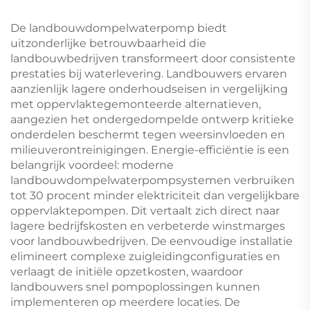
centrifugale
Huishoudelijk
waterpomp
Waterlevering
De landbouwdompelwaterpomp biedt
uitzonderlijke betrouwbaarheid die
landbouwbedrijven transformeert door consistente
prestaties bij waterlevering. Landbouwers ervaren
aanzienlijk lagere onderhoudseisen in vergelijking
met oppervlaktegemonteerde alternatieven,
aangezien het ondergedompelde ontwerp kritieke
onderdelen beschermt tegen weersinvloeden en
milieuverontreinigingen. Energie-efficiëntie is een
belangrijk voordeel: moderne
landbouwdompelwaterpompsystemen verbruiken
tot 30 procent minder elektriciteit dan vergelijkbare
oppervlaktepompen. Dit vertaalt zich direct naar
lagere bedrijfskosten en verbeterde winstmarges
voor landbouwbedrijven. De eenvoudige installatie
elimineert complexe zuigleidingconfiguraties en
verlaagt de initiële opzetkosten, waardoor
landbouwers snel pompoplossingen kunnen
implementeren op meerdere locaties. De