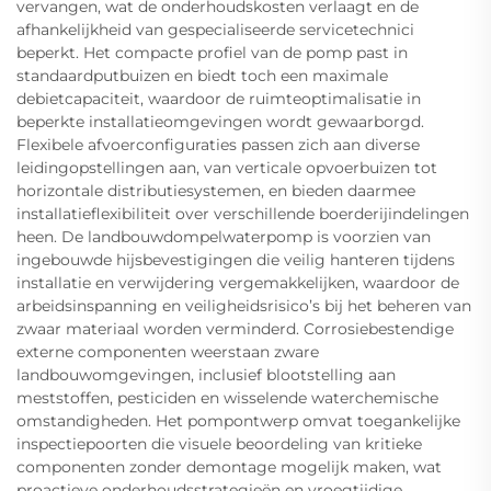
vervangen, wat de onderhoudskosten verlaagt en de
afhankelijkheid van gespecialiseerde servicetechnici
beperkt. Het compacte profiel van de pomp past in
standaardputbuizen en biedt toch een maximale
debietcapaciteit, waardoor de ruimteoptimalisatie in
beperkte installatieomgevingen wordt gewaarborgd.
Flexibele afvoerconfiguraties passen zich aan diverse
leidingopstellingen aan, van verticale opvoerbuizen tot
horizontale distributiesystemen, en bieden daarmee
installatieflexibiliteit over verschillende boerderijindelingen
heen. De landbouwdompelwaterpomp is voorzien van
ingebouwde hijsbevestigingen die veilig hanteren tijdens
installatie en verwijdering vergemakkelijken, waardoor de
arbeidsinspanning en veiligheidsrisico’s bij het beheren van
zwaar materiaal worden verminderd. Corrosiebestendige
externe componenten weerstaan zware
landbouwomgevingen, inclusief blootstelling aan
meststoffen, pesticiden en wisselende waterchemische
omstandigheden. Het pompontwerp omvat toegankelijke
inspectiepoorten die visuele beoordeling van kritieke
componenten zonder demontage mogelijk maken, wat
proactieve onderhoudsstrategieën en vroegtijdige