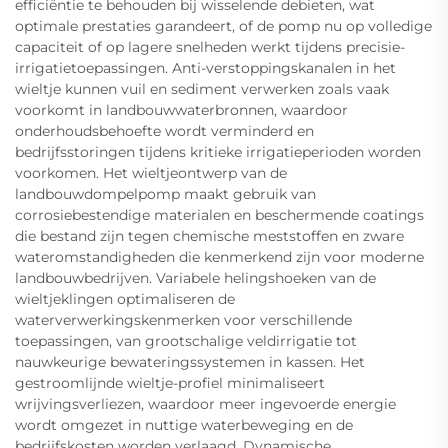
efficiëntie te behouden bij wisselende debieten, wat
optimale prestaties garandeert, of de pomp nu op volledige
capaciteit of op lagere snelheden werkt tijdens precisie-
irrigatietoepassingen. Anti-verstoppingskanalen in het
wieltje kunnen vuil en sediment verwerken zoals vaak
voorkomt in landbouwwaterbronnen, waardoor
onderhoudsbehoefte wordt verminderd en
bedrijfsstoringen tijdens kritieke irrigatieperioden worden
voorkomen. Het wieltjeontwerp van de
landbouwdompelpomp maakt gebruik van
corrosiebestendige materialen en beschermende coatings
die bestand zijn tegen chemische meststoffen en zware
wateromstandigheden die kenmerkend zijn voor moderne
landbouwbedrijven. Variabele helingshoeken van de
wieltjeklingen optimaliseren de
waterverwerkingskenmerken voor verschillende
toepassingen, van grootschalige veldirrigatie tot
nauwkeurige bewateringssystemen in kassen. Het
gestroomlijnde wieltje-profiel minimaliseert
wrijvingsverliezen, waardoor meer ingevoerde energie
wordt omgezet in nuttige waterbeweging en de
bedrijfskosten worden verlaagd. Dynamische