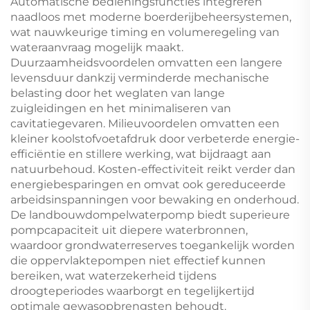
Automatische bedieningsfuncties integreren
naadloos met moderne boerderijbeheersystemen,
wat nauwkeurige timing en volumeregeling van
wateraanvraag mogelijk maakt.
Duurzaamheidsvoordelen omvatten een langere
levensduur dankzij verminderde mechanische
belasting door het weglaten van lange
zuigleidingen en het minimaliseren van
cavitatiegevaren. Milieuvoordelen omvatten een
kleiner koolstofvoetafdruk door verbeterde energie-
efficiëntie en stillere werking, wat bijdraagt aan
natuurbehoud. Kosten-effectiviteit reikt verder dan
energiebesparingen en omvat ook gereduceerde
arbeidsinspanningen voor bewaking en onderhoud.
De landbouwdompelwaterpomp biedt superieure
pompcapaciteit uit diepere waterbronnen,
waardoor grondwaterreserves toegankelijk worden
die oppervlaktepompen niet effectief kunnen
bereiken, wat waterzekerheid tijdens
droogteperiodes waarborgt en tegelijkertijd
optimale gewasopbrengsten behoudt.