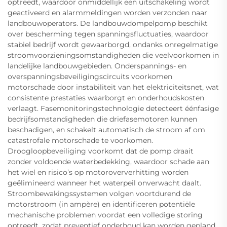
optreedt, waardoor onmiddellijk een uitschakeling wordt
geactiveerd en alarmmeldingen worden verzonden naar
landbouwoperators. De landbouwdompelpomp beschikt
over bescherming tegen spanningsfluctuaties, waardoor
stabiel bedrijf wordt gewaarborgd, ondanks onregelmatige
stroomvoorzieningsomstandigheden die veelvoorkomen in
landelijke landbouwgebieden. Onderspannings- en
overspanningsbeveiligingscircuits voorkomen
motorschade door instabiliteit van het elektriciteitsnet, wat
consistente prestaties waarborgt en onderhoudskosten
verlaagt. Fasemonitoringstechnologie detecteert éénfasige
bedrijfsomstandigheden die driefasemotoren kunnen
beschadigen, en schakelt automatisch de stroom af om
catastrofale motorschade te voorkomen.
Droogloopbeveiliging voorkomt dat de pomp draait
zonder voldoende waterbedekking, waardoor schade aan
het wiel en risico’s op motoroververhitting worden
geëlimineerd wanneer het waterpeil onverwacht daalt.
Stroombewakingssystemen volgen voortdurend de
motorstroom (in ampère) en identificeren potentiële
mechanische problemen voordat een volledige storing
optreedt, zodat preventief onderhoud kan worden gepland.