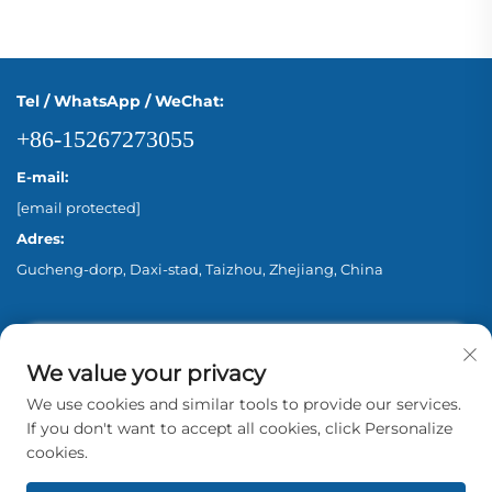
Tel / WhatsApp / WeChat:
+86-15267273055
E-mail:
[email protected]
Adres:
Gucheng-dorp, Daxi-stad, Taizhou, Zhejiang, China
We value your privacy
We use cookies and similar tools to provide our services.
If you don't want to accept all cookies, click Personalize
cookies.
Copyright © 2026 Zhejiang Aina Pump Co., Ltd.
Beijing Alle rechten voorbehouden. -