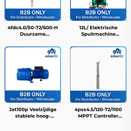
4fdc4.0/50-72/600-H
12L/ Elektrische
Duurzame
Spuitmachine
Roestvrijstalen
Landbouwspuitmachine
Zonnedieppomp
Boerderijspuitmachine
Lange Levensduur &
Pesticidenspuitmachine
Fabrieksprijs
Hogedrukbekende
Jet100p Veelzijdige
4pss4.5/120-72/1100
stabiele hoog-
MPPT Controller
efficiënte precisie
Compatibel Fdc
structuur land
Zonnepomp voor