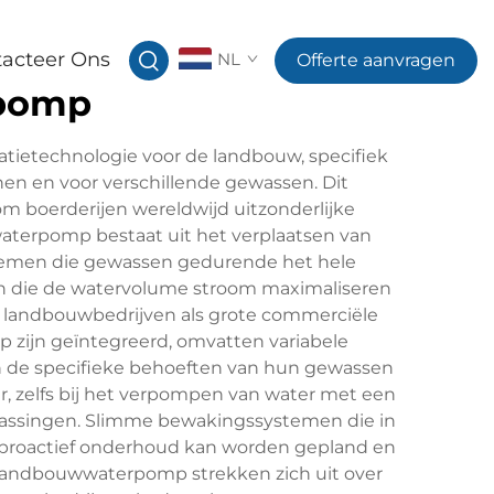
acteer Ons
NL
Offerte aanvragen
rpomp
tietechnologie voor de landbouw, specifiek
en en voor verschillende gewassen. Dit
 boerderijen wereldwijd uitzonderlijke
waterpomp bestaat uit het verplaatsen van
systemen die gewassen gedurende het hele
n die de watervolume stroom maximaliseren
ige landbouwbedrijven als grote commerciële
ijn geïntegreerd, omvatten variabele
 de specifieke behoeften van hun gewassen
, zelfs bij het verpompen van water met een
passingen. Slimme bewakingssystemen die in
 proactief onderhoud kan worden gepland en
e landbouwwaterpomp strekken zich uit over