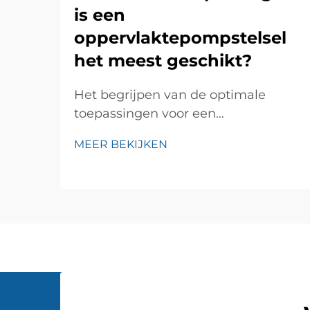
is een
oppervlaktepompstelsel
het meest geschikt?
Het begrijpen van de optimale
toepassingen voor een
oppervlaktepompstelsel is cruciaal
MEER BEKIJKEN
voor ingenieurs en facilitymanagers
die betrouwbare oplossingen voor
waterverplaatsing nodig hebben.
Een oppervlaktepomp werkt boven
grondniveau en zuigt water aan uit
putten, tanks of waterbronnen ...