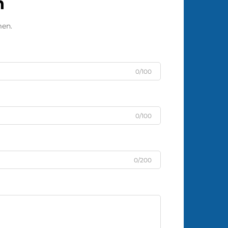
n
men.
0/100
0/100
0/200