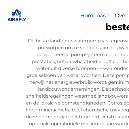
Homepage
Over
best
De beste landbouwwaterpomp vertegenwoordi
ontworpen om te voldoen aan de zware 
geavanceerde pompsysteem combineert i
prestaties, betrouwbaarheid en efficiënt
water uit diverse bronnen — waaronder p
groeiseizoen van water voorzien. Deze po
terwijl het energieverbruik wordt geminima
landbouwondernemingen. De technolog
snelheidsregelingen waarmee landbouwers 
en de lokale veldomstandigheden. Corrosieb
hoog mineraalgehalte of chemische toevoeg
deze pompen zijn geïntegreerd, verstrekke
optimale operationele efficiëntie kan wor