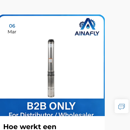
06
1
Mar
Ma
Hoe werkt een
Ho