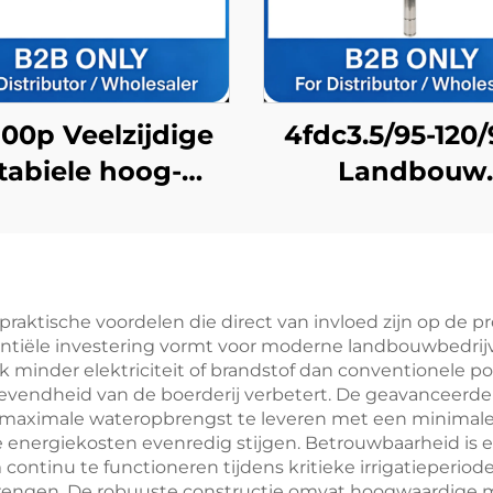
100p Veelzijdige
4fdc3.5/95-120
tabiele hoog-
Landbouw
iciënte precisie
Zonnepomp m
tructuur land
Hoge
centrifugale
Doorvoersnelh
waterpomp
Perfect voo
aktische voordelen die direct van invloed zijn op de p
tiële investering vormt voor moderne landbouwbedrijven
Gewasirrigat
k minder elektriciteit of brandstof dan conventionele p
gevendheid van de boerderij verbetert. De geavanceerd
aximale wateropbrengst te leveren met een minimale 
 energiekosten evenredig stijgen. Betrouwbaarheid is e
tinu te functioneren tijdens kritieke irrigatieperiod
engen. De robuuste constructie omvat hoogwaardige ma