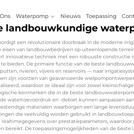
 Ons
Waterpomp
Nieuws
Toepassing
Cont
e landbouwkundige wate
gt een revolutionaire doorbraak in de moderne irriga
eisen van landbouwbedrijven op uiteenlopende terrein
nnovatieve techniek met een robuuste constructie om
ie te bieden. De primaire functie van de beste landbouw
utten, rivieren, vijvers en reservoirs — naar irrigatie
mpen zijn voorzien van geavanceerde wielpompontwerpe
liseerd, waardoor ze ideaal zijn voor zowel kleinschal
ische kenmerken die in de beste landbouwwaterpomp z
de watertoevoerdruk en -debiet kunnen aanpassen aan
estendige materialen waarborgen een lange levensduur
ingen die veelvuldig worden gebruikt in landbouwtoe
n realtimegegevens over prestatieparameters, waardoor
den bereikt. De toepassingsmogelijkheden van de best