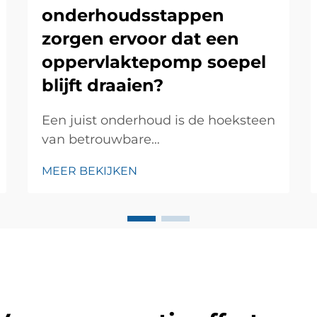
onderhoudsstappen
zorgen ervoor dat een
oppervlaktepomp soepel
blijft draaien?
Een juist onderhoud is de hoeksteen
van betrouwbare
oppervlaktepompwerking in
MEER BEKIJKEN
woningbouw-, commerciële en
industriële toepassingen. Een goed
onderhouden oppervlaktepomp kan
jarenlang consistente prestaties
leveren en onverwachte storingen
en co...