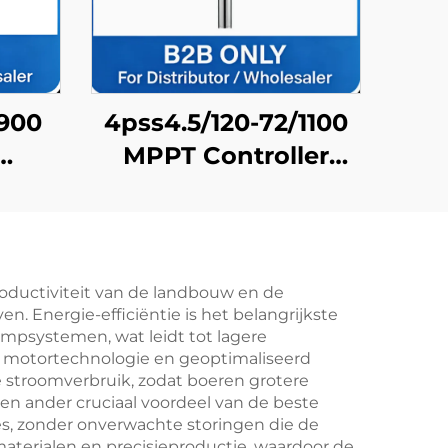
/900
4pss4.5/120-72/1100
MPPT Controller
et
Compatibel Fdc
Zonnepomp voor
eid,
Huishoudelijk
r
Waterlevering
roductiviteit van de landbouw en de
. Energie-efficiëntie is het belangrijkste
ie
ompsystemen, wat leidt tot lagere
e motortechnologie en geoptimaliseerd
stroomverbruik, zodat boeren grotere
en ander cruciaal voordeel van de beste
es, zonder onverwachte storingen die de
terialen en precisieproductie, waardoor de