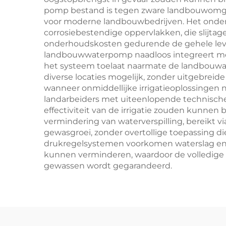
pomp bestand is tegen zware landbouwomge
voor moderne landbouwbedrijven. Het onderh
corrosiebestendige oppervlakken, die slijtag
onderhoudskosten gedurende de gehele levens
landbouwwaterpomp naadloos integreert met b
het systeem toelaat naarmate de landbouwa
diverse locaties mogelijk, zonder uitgebrei
wanneer onmiddellijke irrigatieoplossingen
landarbeiders met uiteenlopende technisch
effectiviteit van de irrigatie zouden kunne
vermindering van waterverspilling, bereikt v
gewasgroei, zonder overtollige toepassing di
drukregelsystemen voorkomen waterslag en d
kunnen verminderen, waardoor de volledige i
gewassen wordt gegarandeerd.