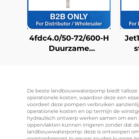
4fdc4.0/50-72/600-H
Jet
Duurzame
s
Roestvrijstalen
eff
Zonnedieppomp
s
Lange Levensduur &
Fabrieksprijs
De beste landbouwwaterpomp biedt talloze pr
operationele kosten, waardoor deze een essen
voordeel: deze pompen verbruiken aanzienlij
operationele kosten en op termijn de winst
hydraulisch ontwerp werken samen om een m
oppervlakten kunnen irrigeren zonder dat de
landbouwwaterpomp: deze is ontworpen om con
oogstopbrengst in gevaar zouden kunnen br