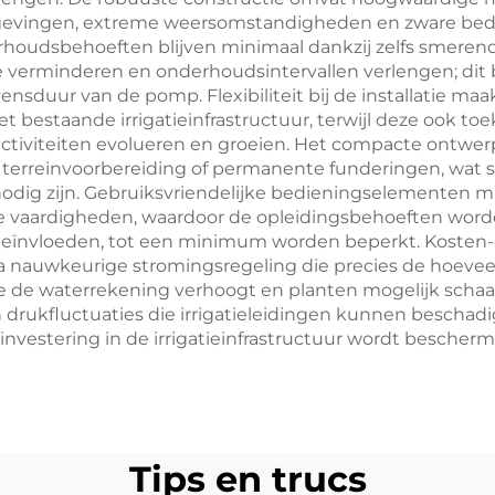
vingen, extreme weersomstandigheden en zware bedrij
oudsbehoeften blijven minimaal dankzij zelfs smerend
e verminderen en onderhoudsintervallen verlengen; dit 
duur van de pomp. Flexibiliteit bij de installatie maa
estaande irrigatieinfrastructuur, terwijl deze ook to
ctiviteiten evolueren en groeien. Het compacte ontwer
de terreinvoorbereiding of permanente funderingen, wat
 nodig zijn. Gebruiksvriendelijke bedieningselementen 
e vaardigheden, waardoor de opleidingsbehoeften worde
n beïnvloeden, tot een minimum worden beperkt. Kosten-e
ia nauwkeurige stromingsregeling die precies de hoeveel
e de waterrekening verhoogt en planten mogelijk schaadt
rukfluctuaties die irrigatieleidingen kunnen beschadig
nvestering in de irrigatieinfrastructuur wordt bescher
Tips en trucs