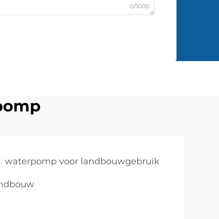
0/1000
rpomp
waterpomp voor landbouwgebruik
andbouw