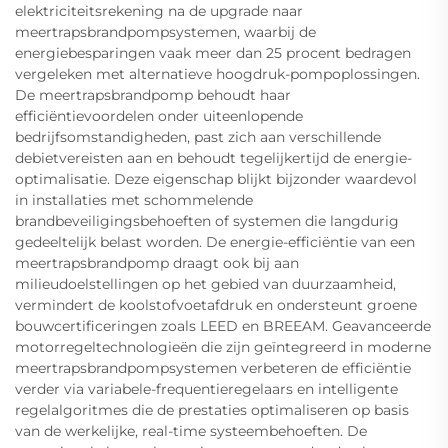
elektriciteitsrekening na de upgrade naar
meertrapsbrandpompsystemen, waarbij de
energiebesparingen vaak meer dan 25 procent bedragen
vergeleken met alternatieve hoogdruk-pompoplossingen.
De meertrapsbrandpomp behoudt haar
efficiëntievoordelen onder uiteenlopende
bedrijfsomstandigheden, past zich aan verschillende
debietvereisten aan en behoudt tegelijkertijd de energie-
optimalisatie. Deze eigenschap blijkt bijzonder waardevol
in installaties met schommelende
brandbeveiligingsbehoeften of systemen die langdurig
gedeeltelijk belast worden. De energie-efficiëntie van een
meertrapsbrandpomp draagt ook bij aan
milieudoelstellingen op het gebied van duurzaamheid,
vermindert de koolstofvoetafdruk en ondersteunt groene
bouwcertificeringen zoals LEED en BREEAM. Geavanceerde
motorregeltechnologieën die zijn geïntegreerd in moderne
meertrapsbrandpompsystemen verbeteren de efficiëntie
verder via variabele-frequentieregelaars en intelligente
regelalgoritmes die de prestaties optimaliseren op basis
van de werkelijke, real-time systeembehoeften. De