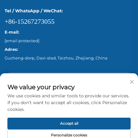
Tel / WhatsApp / WeChat:
+86-15267273055
E-mail:
[email protected]
Adres:
Gucheng-dorp, Daxi-stad, Taizhou, Zhejiang, China
We value your privacy
We use cookies and similar tools to provide our services.
If you don't want to accept all cookies, click Personalize
cookies.
Copyright © 2026 Zhejiang Aina Pump Co., Ltd.
Beijing Alle rechten voorbehouden. -
Privacybeleid
Accept all
Personalize cookies