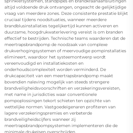
sprinklersystemen, standpipes en brandkraanaansluitingen
altijd voldoende druk ontvangen, ongeacht de gelijktijdige
vraag van meerdere zones. Deze consistente prestatie blijkt
cruciaal tijdens noodsituaties, wanneer meerdere
brandblusinstallaties tegelijkertijd kunnen activeren en
duurzame, hoogdrukwaterlevering vereist is om branden
effectief te bestrijden. Technische teams waarderen dat de
meertrapsbrandpomp de noodzaak van complexe
drukverhogingsystemen of meervoudige pompinstallaties
elimineert, waardoor het systeemontwerp wordt
vereenvoudigd en installatiekosten en
onderhoudscomplexiteit worden verminderd. De
drukcapaciteit van een meertrapsbrandpomp maakt
bovendien naleving mogelijk van steeds strengere
brandveiligheidsvoorschriften en verzekeringsvereisten,
met name in jurisdicties waar conventionele
pompoplossingen tekort schieten ten opzichte van
wettelijke normen. Vastgoedeigenaren profiteren van
lagere verzekeringspremies en verbeterde
brandveiligheidscijfers wanneer zij
meertrapsbrandpompsystemen implementeren die de
minimale drukeisen overschrijden.