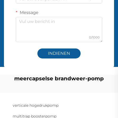
Message
0/1000
INDIENEN
meercapselse brandweer-pomp
verticale hogedrukpomp
multitrap boosterpomp