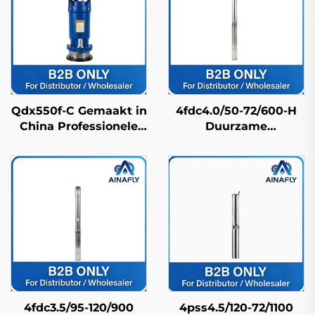
Qdx550f-C Gemaakt in
4fdc4.0/50-72/600-H
China Professionele
Duurzame
hogedruk pomp met
Roestvrijstalen
IP68-waterdichte
Zonnedieppomp
bescherming
Lange Levensduur &
Fabrieksprijs
4fdc3.5/95-120/900
4pss4.5/120-72/1100