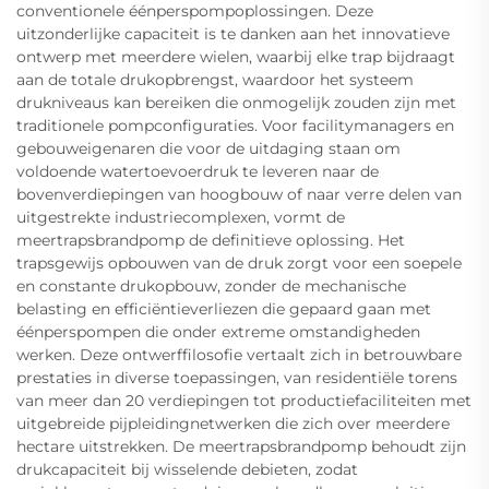
conventionele éénperspompoplossingen. Deze
uitzonderlijke capaciteit is te danken aan het innovatieve
ontwerp met meerdere wielen, waarbij elke trap bijdraagt
aan de totale drukopbrengst, waardoor het systeem
drukniveaus kan bereiken die onmogelijk zouden zijn met
traditionele pompconfiguraties. Voor facilitymanagers en
gebouweigenaren die voor de uitdaging staan om
voldoende watertoevoerdruk te leveren naar de
bovenverdiepingen van hoogbouw of naar verre delen van
uitgestrekte industriecomplexen, vormt de
meertrapsbrandpomp de definitieve oplossing. Het
trapsgewijs opbouwen van de druk zorgt voor een soepele
en constante drukopbouw, zonder de mechanische
belasting en efficiëntieverliezen die gepaard gaan met
éénperspompen die onder extreme omstandigheden
werken. Deze ontwerffilosofie vertaalt zich in betrouwbare
prestaties in diverse toepassingen, van residentiële torens
van meer dan 20 verdiepingen tot productiefaciliteiten met
uitgebreide pijpleidingnetwerken die zich over meerdere
hectare uitstrekken. De meertrapsbrandpomp behoudt zijn
drukcapaciteit bij wisselende debieten, zodat