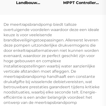
Landbouw
MPPT Controller
Zonnepomp met Hoge
Compatibel Fdc
Doorvoersnelheid,
Zonnepomp voor
Perfect voor
Huishoudelijk
Gewasirrigatie
Waterlevering
De meertrapsbrandpomp biedt talloze
overtuigende voordelen waardoor deze een ideale
keuze is voor veeleisende
brandbeveiligingstoepassingen. Allereerst leveren
deze pompen uitzonderlijke drukvermogens die
door enkeltrapsalternatieven niet kunnen worden
evenaard, waardoor ze perfect geschikt zijn voor
hoge gebouwen en complexe
installatieopstellingen waarbij water aanzienlijke
verticale afstanden moet afleggen. De
meertrapsbrandpomp handhaaft een constante
drukafgifte bij wisselende debietvereisten, wat
betrouwbare prestaties garandeert tijdens kritieke
noodsituaties, waarbij elke seconde telt. Energie-
efficiëntie is een ander belangrijk voordeel: het
ontwerp van de meertrapsbrandpomp