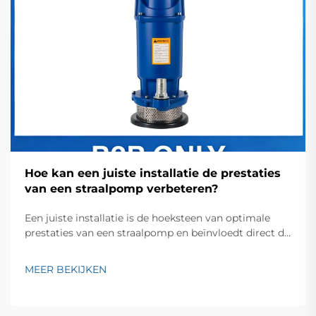
Hoe kan een juiste installatie de prestaties
van een straalpomp verbeteren?
Een juiste installatie is de hoeksteen van optimale
prestaties van een straalpomp en beïnvloedt direct de
efficiëntie, levensduur en operationele
betrouwbaarheid. Een goed geïnstalleerd
MEER BEKIJKEN
straalpompsysteem levert niet alleen een constante
watervoorziening, maar minimaliseert ook het
energieverbruik...