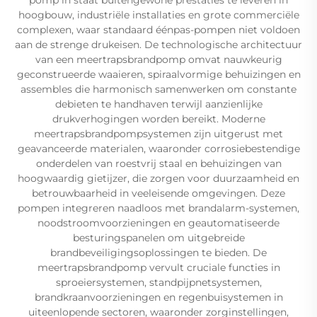
hoogbouw, industriële installaties en grote commerciële
complexen, waar standaard éénpas-pompen niet voldoen
aan de strenge drukeisen. De technologische architectuur
van een meertrapsbrandpomp omvat nauwkeurig
geconstrueerde waaieren, spiraalvormige behuizingen en
assembles die harmonisch samenwerken om constante
debieten te handhaven terwijl aanzienlijke
drukverhogingen worden bereikt. Moderne
meertrapsbrandpompsystemen zijn uitgerust met
geavanceerde materialen, waaronder corrosiebestendige
onderdelen van roestvrij staal en behuizingen van
hoogwaardig gietijzer, die zorgen voor duurzaamheid en
betrouwbaarheid in veeleisende omgevingen. Deze
pompen integreren naadloos met brandalarm-systemen,
noodstroomvoorzieningen en geautomatiseerde
besturingspanelen om uitgebreide
brandbeveiligingsoplossingen te bieden. De
meertrapsbrandpomp vervult cruciale functies in
sproeiersystemen, standpijpnetsystemen,
brandkraanvoorzieningen en regenbuisystemen in
uiteenlopende sectoren, waaronder zorginstellingen,