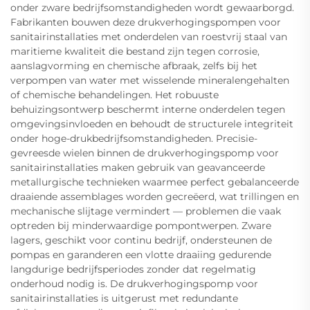
onder zware bedrijfsomstandigheden wordt gewaarborgd.
Fabrikanten bouwen deze drukverhogingspompen voor
sanitairinstallaties met onderdelen van roestvrij staal van
maritieme kwaliteit die bestand zijn tegen corrosie,
aanslagvorming en chemische afbraak, zelfs bij het
verpompen van water met wisselende mineralengehalten
of chemische behandelingen. Het robuuste
behuizingsontwerp beschermt interne onderdelen tegen
omgevingsinvloeden en behoudt de structurele integriteit
onder hoge-drukbedrijfsomstandigheden. Precisie-
gevreesde wielen binnen de drukverhogingspomp voor
sanitairinstallaties maken gebruik van geavanceerde
metallurgische technieken waarmee perfect gebalanceerde
draaiende assemblages worden gecreëerd, wat trillingen en
mechanische slijtage vermindert — problemen die vaak
optreden bij minderwaardige pompontwerpen. Zware
lagers, geschikt voor continu bedrijf, ondersteunen de
pompas en garanderen een vlotte draaiing gedurende
langdurige bedrijfsperiodes zonder dat regelmatig
onderhoud nodig is. De drukverhogingspomp voor
sanitairinstallaties is uitgerust met redundante