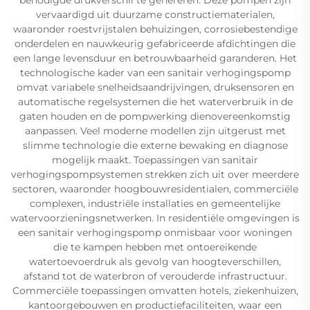
vervaardigd uit duurzame constructiematerialen,
waaronder roestvrijstalen behuizingen, corrosiebestendige
onderdelen en nauwkeurig gefabriceerde afdichtingen die
een lange levensduur en betrouwbaarheid garanderen. Het
technologische kader van een sanitair verhogingspomp
omvat variabele snelheidsaandrijvingen, druksensoren en
automatische regelsystemen die het waterverbruik in de
gaten houden en de pompwerking dienovereenkomstig
aanpassen. Veel moderne modellen zijn uitgerust met
slimme technologie die externe bewaking en diagnose
mogelijk maakt. Toepassingen van sanitair
verhogingspompsystemen strekken zich uit over meerdere
sectoren, waaronder hoogbouwresidentialen, commerciële
complexen, industriële installaties en gemeentelijke
watervoorzieningsnetwerken. In residentiële omgevingen is
een sanitair verhogingspomp onmisbaar voor woningen
die te kampen hebben met ontoereikende
watertoevoerdruk als gevolg van hoogteverschillen,
afstand tot de waterbron of verouderde infrastructuur.
Commerciële toepassingen omvatten hotels, ziekenhuizen,
kantoorgebouwen en productiefaciliteiten, waar een