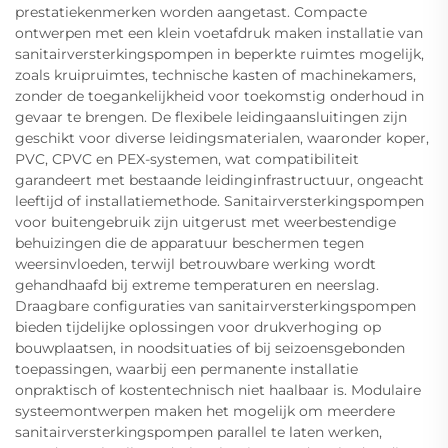
prestatiekenmerken worden aangetast. Compacte
ontwerpen met een klein voetafdruk maken installatie van
sanitairversterkingspompen in beperkte ruimtes mogelijk,
zoals kruipruimtes, technische kasten of machinekamers,
zonder de toegankelijkheid voor toekomstig onderhoud in
gevaar te brengen. De flexibele leidingaansluitingen zijn
geschikt voor diverse leidingsmaterialen, waaronder koper,
PVC, CPVC en PEX-systemen, wat compatibiliteit
garandeert met bestaande leidinginfrastructuur, ongeacht
leeftijd of installatiemethode. Sanitairversterkingspompen
voor buitengebruik zijn uitgerust met weerbestendige
behuizingen die de apparatuur beschermen tegen
weersinvloeden, terwijl betrouwbare werking wordt
gehandhaafd bij extreme temperaturen en neerslag.
Draagbare configuraties van sanitairversterkingspompen
bieden tijdelijke oplossingen voor drukverhoging op
bouwplaatsen, in noodsituaties of bij seizoensgebonden
toepassingen, waarbij een permanente installatie
onpraktisch of kostentechnisch niet haalbaar is. Modulaire
systeemontwerpen maken het mogelijk om meerdere
sanitairversterkingspompen parallel te laten werken,