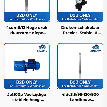
4sdm6/12 Hoge druk
Drukomschakelaar
duurzame diepe
Precies, Stabiel &
putpomp voor
Duurzaam voor
waterlevering in
Automatische
landelijke en
Drukregeling
residentiële gebieden
Jet100p Veelzijdige
4fdc3.5/95-120/900
stabiele hoog-
Landbouw
efficiënte precisie
Zonnepomp met Hoge