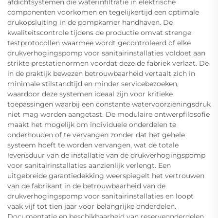
afdichtsystemen die waterinfiltratie in elektrische
componenten voorkomen en tegelijkertijd een optimale
drukopsluiting in de pompkamer handhaven. De
kwaliteitscontrole tijdens de productie omvat strenge
testprotocollen waarmee wordt gecontroleerd of elke
drukverhogingspomp voor sanitairinstallaties voldoet aan
strikte prestatienormen voordat deze de fabriek verlaat. De
in de praktijk bewezen betrouwbaarheid vertaalt zich in
minimale stilstandtijd en minder servicebezoeken,
waardoor deze systemen ideaal zijn voor kritieke
toepassingen waarbij een constante watervoorzieningsdruk
niet mag worden aangetast. De modulaire ontwerpfilosofie
maakt het mogelijk om individuele onderdelen te
onderhouden of te vervangen zonder dat het gehele
systeem hoeft te worden vervangen, wat de totale
levensduur van de installatie van de drukverhogingspomp
voor sanitairinstallaties aanzienlijk verlengt. Een
uitgebreide garantiedekking weerspiegelt het vertrouwen
van de fabrikant in de betrouwbaarheid van de
drukverhogingspomp voor sanitairinstallaties en loopt
vaak vijf tot tien jaar voor belangrijke onderdelen.
Documentatie en beschikbaarheid van reserveonderdelen