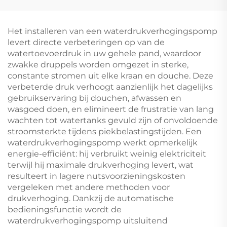
structuur land
Doorvoersnelheid,
centrifugale
Perfect voor
waterpomp
Gewasirrigatie
Het installeren van een waterdrukverhogingspomp
levert directe verbeteringen op van de
watertoevoerdruk in uw gehele pand, waardoor
zwakke druppels worden omgezet in sterke,
constante stromen uit elke kraan en douche. Deze
verbeterde druk verhoogt aanzienlijk het dagelijks
gebruikservaring bij douchen, afwassen en
wasgoed doen, en elimineert de frustratie van lang
wachten tot watertanks gevuld zijn of onvoldoende
stroomsterkte tijdens piekbelastingstijden. Een
waterdrukverhogingspomp werkt opmerkelijk
energie-efficiënt: hij verbruikt weinig elektriciteit
terwijl hij maximale drukverhoging levert, wat
resulteert in lagere nutsvoorzieningskosten
vergeleken met andere methoden voor
drukverhoging. Dankzij de automatische
bedieningsfunctie wordt de
waterdrukverhogingspomp uitsluitend