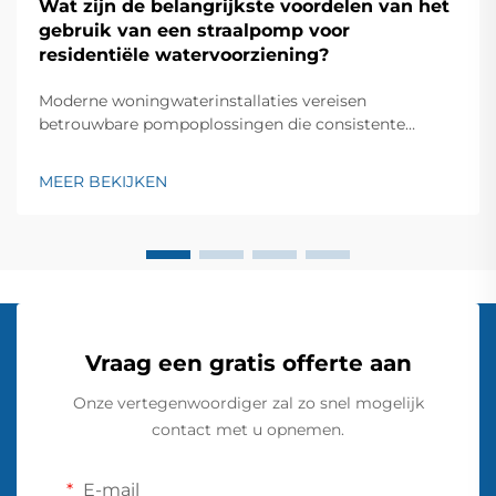
Wat zijn de belangrijkste voordelen van het
gebruik van een straalpomp voor
residentiële watervoorziening?
Moderne woningwaterinstallaties vereisen
betrouwbare pompoplossingen die consistente
prestaties leveren en tegelijkertijd kosten-efficiëntie
behouden. Een straalpomp is één van de meest
MEER BEKIJKEN
veelzijdige en betrouwbare opties die beschikbaar zijn
voor eigenaren die een betrouwbare
watervoorziening willen opzetten...
Vraag een gratis offerte aan
Onze vertegenwoordiger zal zo snel mogelijk
contact met u opnemen.
E-mail