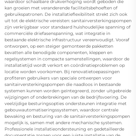
waardoor schaalbare drukverhoging wordt geboden die
kan groeien met veranderende faciliteitsbehoeften of
gebruikspatronen. De installatieflexibiliteit strekt zich ook
uit tot de elektrische vereisten: sanitairversterkingspompen
zijn verkrijgbaar voor standaard huishoudelijke spanning of
commerciële driefasenspanning, wat integratie in
bestaande elektrische infrastructuur vereenvoudigt. Vooraf
ontworpen, op een steiger gemonteerde pakketten
bevatten alle benodigde componenten, kleppen en
regelsystemen in compacte samenstellingen, waardoor de
installatietijd wordt verkort en coördinatieproblemen op
locatie worden voorkomen. Bij renovatietoepassingen
profiteren gebruikers van speciale ontwerpen voor
sanitairversterkingspompen die naadloos in bestaande
systemen kunnen worden geïntegreerd, zonder uitgebreide
wijzigingen of onderbrekingen van de bedrijfsvoering. De
veelzijdige besturingsopties ondersteunen integratie met
gebouwautomatiseringssystemen, waardoor centrale
bewaking en besturing van de sanitairversterkingspompen
mogelijk is, samen met andere mechanische systemen.
Professionele installatieondersteuning en gedetailleerde
documentatie zorgen voor een juiste installatie van de