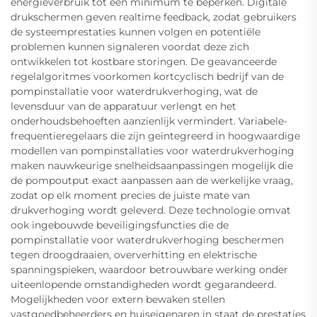
energieverbruik tot een minimum te beperken. Digitale
drukschermen geven realtime feedback, zodat gebruikers
de systeemprestaties kunnen volgen en potentiële
problemen kunnen signaleren voordat deze zich
ontwikkelen tot kostbare storingen. De geavanceerde
regelalgoritmes voorkomen kortcyclisch bedrijf van de
pompinstallatie voor waterdrukverhoging, wat de
levensduur van de apparatuur verlengt en het
onderhoudsbehoeften aanzienlijk vermindert. Variabele-
frequentieregelaars die zijn geïntegreerd in hoogwaardige
modellen van pompinstallaties voor waterdrukverhoging
maken nauwkeurige snelheidsaanpassingen mogelijk die
de pompoutput exact aanpassen aan de werkelijke vraag,
zodat op elk moment precies de juiste mate van
drukverhoging wordt geleverd. Deze technologie omvat
ook ingebouwde beveiligingsfuncties die de
pompinstallatie voor waterdrukverhoging beschermen
tegen droogdraaien, oververhitting en elektrische
spanningspieken, waardoor betrouwbare werking onder
uiteenlopende omstandigheden wordt gegarandeerd.
Mogelijkheden voor extern bewaken stellen
vastgoedbeheerders en huiseigenaren in staat de prestaties