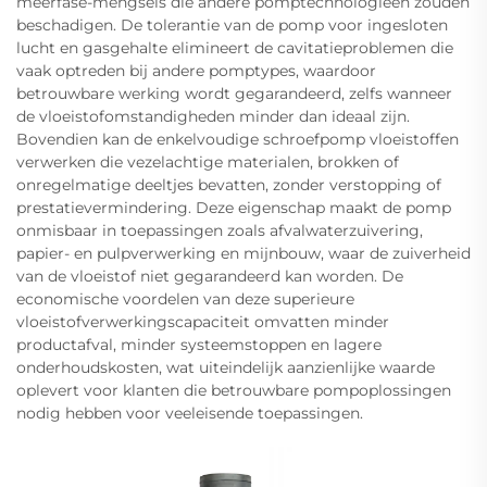
meerfase-mengsels die andere pomptechnologieën zouden
beschadigen. De tolerantie van de pomp voor ingesloten
lucht en gasgehalte elimineert de cavitatieproblemen die
vaak optreden bij andere pomptypes, waardoor
betrouwbare werking wordt gegarandeerd, zelfs wanneer
de vloeistofomstandigheden minder dan ideaal zijn.
Bovendien kan de enkelvoudige schroefpomp vloeistoffen
verwerken die vezelachtige materialen, brokken of
onregelmatige deeltjes bevatten, zonder verstopping of
prestatievermindering. Deze eigenschap maakt de pomp
onmisbaar in toepassingen zoals afvalwaterzuivering,
papier- en pulpverwerking en mijnbouw, waar de zuiverheid
van de vloeistof niet gegarandeerd kan worden. De
economische voordelen van deze superieure
vloeistofverwerkingscapaciteit omvatten minder
productafval, minder systeemstoppen en lagere
onderhoudskosten, wat uiteindelijk aanzienlijke waarde
oplevert voor klanten die betrouwbare pompoplossingen
nodig hebben voor veeleisende toepassingen.