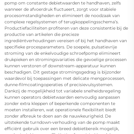
pomp om constante debietwaarden te handhaven, zelfs
wanneer de afvoerdruk fluctueert, zorgt voor stabiele
procesomstandigheden en elimineert de noodzaak van
complexe regelsystemen of terugkoppelingsschema’s.
Productiefaciliteiten profiteren van deze consistentie bij de
productie van artikelen die precieze
ingrediëntverhoudingen vereisen of bij het handhaven van
specifieke procesparameters. De soepele, pulsatievrije
stroming van de enkelvoudige schroefpomp elimineert
drukpieken en stromingsvariaties die gevoelige processen
kunnen verstoren of downstream-apparatuur kunnen
beschadigen. Dit gestage stromingsgedrag is bijzonder
waardevol bij toepassingen met delicate mengprocessen,
dunne-filmcoatingoperaties of precisievulsystemen.
Dankzij de mogelijkheid tot variabele snelheidsregeling
kunnen operators debietwaarden eenvoudig aanpassen
zonder extra kleppen of beperkende componenten te
moeten installeren, wat operationele flexibiliteit biedt
zonder afbreuk te doen aan de nauwkeurigheid. De
uitstekende turndown-verhouding van de pomp maakt
efficiënt gebruik over een breed debietbereik mogelijk,