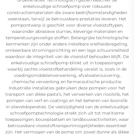
enkelvoudige schroefpomp over robuuste
constructiematerialen die zware bedrijfsomstandigheden
weerstaan, terwijl ze betrouwbare prestaties leveren. Het
pompontwerp is geschikt voor diverse vloeistoftypen,
waaronder abrasieve slurries, kleverige materialen en
temperatuurgevoelige stoffen. Belangrijke technologische
kenmerken zijn onder andere instelbare snelheidsregeling,
omkeerbare stromingsrichting en een lage schuursnelheid
waardoor de integriteit van de vloeistof behouden blijft. De
enkelvoudige schroefpomp blinkt uit in toepassingen
waarbij zachte vloeistofbehandeling vereist is, zoals in de
voedingsmiddelenverwerking, afvalwaterzuivering,
chemische verwerking en farmaceutische productie.
Industriële installaties gebruiken deze pompen voor het
transport van dikke pasta’s, het verwerken van rioolslib, het
pompen van verf en coatings en het beheren van boorslib
in olieveldoperaties. De veelzijdigheid van de enkelvoudige
schroefpomptechnologie strekt zich uit tot maritieme
toepassingen, bouwplaatsen en landbouwactiviteiten, waar
betrouwbare vloeistoftransportmogelijkheden essentieel
zijn. Het vermogen van de pomp om zowel dunne als dikke