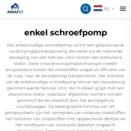
NL
enkel schroefpomp
Een enkelvoudige schroefpomp vormt een geavanceerde
verdringingspompoplossing die werkt via de roterende
beweging van een helicale rotor binnen een stationaire
stator. Deze innovatieve pomptechnologie creëert
progressieve holten die vloeistoffen soepel en efficiënt van
de zuig- naar de persopening transporteren. Het ontwerp
van de enkelvoudige schroefpomp omvat een nauwkeurig
geconstrueerde helicale rotor die in elkaar grijpt met een
elastomere stator, waardoor afgesloten kamers worden
gevormd die de vloeistof door het pompgehuis
voortbewegen. De belangrijkste functies van dit
pompsysteem zijn het verwerken van viskeuze vloeistoffen,
het hanteren van vloeistoffen met opgeschorte deeltjes en
het handhaven van constante debieten ongeacht
drukvariaties. Technologisch gezien beschikt de