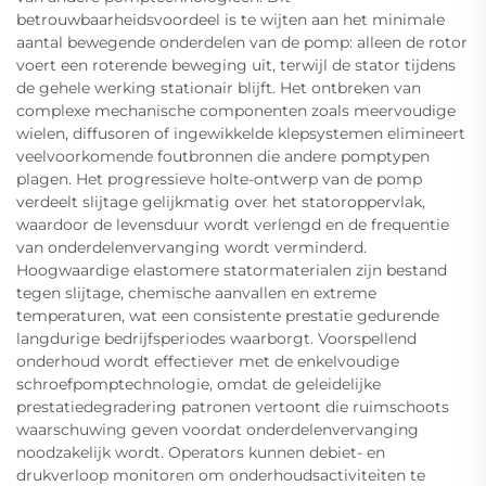
betrouwbaarheidsvoordeel is te wijten aan het minimale
aantal bewegende onderdelen van de pomp: alleen de rotor
voert een roterende beweging uit, terwijl de stator tijdens
de gehele werking stationair blijft. Het ontbreken van
complexe mechanische componenten zoals meervoudige
wielen, diffusoren of ingewikkelde klepsystemen elimineert
veelvoorkomende foutbronnen die andere pomptypen
plagen. Het progressieve holte-ontwerp van de pomp
verdeelt slijtage gelijkmatig over het statoroppervlak,
waardoor de levensduur wordt verlengd en de frequentie
van onderdelenvervanging wordt verminderd.
Hoogwaardige elastomere statormaterialen zijn bestand
tegen slijtage, chemische aanvallen en extreme
temperaturen, wat een consistente prestatie gedurende
langdurige bedrijfsperiodes waarborgt. Voorspellend
onderhoud wordt effectiever met de enkelvoudige
schroefpomptechnologie, omdat de geleidelijke
prestatiedegradering patronen vertoont die ruimschoots
waarschuwing geven voordat onderdelenvervanging
noodzakelijk wordt. Operators kunnen debiet- en
drukverloop monitoren om onderhoudsactiviteiten te