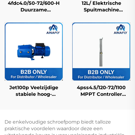
4fdc4.0/50-72/600-H
12L/ Elektrische
Duurzame
Spuitmachine
Roestvrijstalen
Landbouwspuitmachine
Zonnedieppomp
Boerderijspuitmachine
Lange Levensduur &
Pesticidenspuitmachine
Fabrieksprijs
Hogedrukbekende
Jet100p Veelzijdige
4pss4.5/120-72/1100
stabiele hoog-
MPPT Controller
efficiënte precisie
Compatibel Fdc
structuur land
Zonnepomp voor
centrifugale
Huishoudelijk
waterpomp
Waterlevering
De enkelvoudige schroefpomp biedt talloze
praktische voordelen waardoor deze een