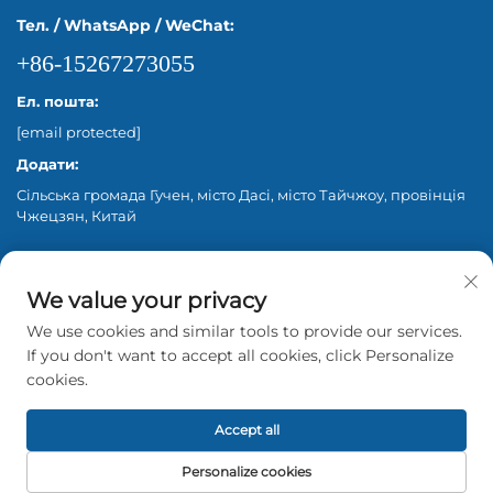
Тел. / WhatsApp / WeChat:
+86-15267273055
Ел. пошта:
[email protected]
Додати:
Сільська громада Гучен, місто Дасі, місто Тайчжоу, провінція
Чжецзян, Китай
We value your privacy
We use cookies and similar tools to provide our services.
If you don't want to accept all cookies, click Personalize
cookies.
© 2026 Zhejiang Aina Pump Co., Ltd. Beijing. Всі
права захищені. -
Політика конфіденційності
Accept all
Personalize cookies