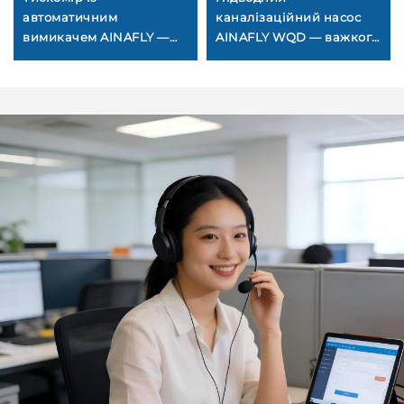
автоматичним
каналізаційний насос
вимикачем AINAFLY —
AINAFLY WQD — важкого
автоматичне керування,
типу для стічних вод,
точний моніторинг та
стійкий до засмічення та
довговічність для
з термозахистом для
водяних насосів,
використання в підвалі,
повітряних компресорів
шахтах та промисловому
та промислових систем
водовідведенні