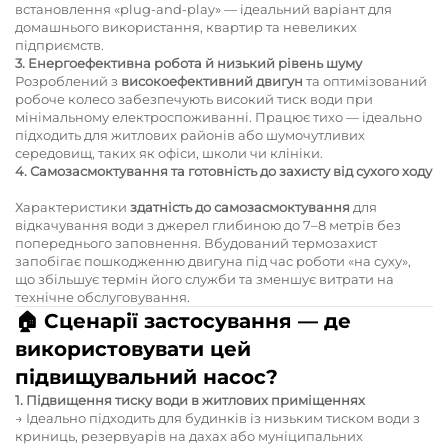
встановлення «plug-and-play» — ідеальний варіант для
домашнього використання, квартир та невеликих
підприємств.
3. Енергоефективна робота й низький рівень шуму
Розроблений з
високоефективний двигун
та оптимізований
робоче колесо забезпечують високий тиск води при
мінімальному електроспоживанні. Працює тихо — ідеально
підходить для житлових районів або шумочутливих
середовищ, таких як офіси, школи чи клініки.
4. Самозасмоктування та готовність до захисту від сухого ходу
Характеристики
здатність до самозасмоктування
для
відкачування води з джерел глибиною до 7–8 метрів без
попереднього заповнення. Вбудований термозахист
запобігає пошкодженню двигуна під час роботи «на суху»,
що збільшує термін його служби та зменшує витрати на
технічне обслуговування.
🏠
Сценарії застосування — де
використовувати цей
підвищувальний насос?
1. Підвищення тиску води в житлових приміщеннях
→ Ідеально підходить для будинків із низьким тиском води з
криниць, резервуарів на дахах або муніципальних