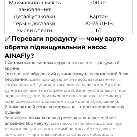
Мінімальна кількість
100шт
замовлення:
Деталі упаковки:
Картон
Термін доставки:
20–35 ДНІВ
Умови оплати:
T/T
✅
Переваги продукту — чому варто
обрати підвищувальний насос
AINAFly?
1. Автоматична система керування тиском — розумна й
зручна
Оснащений
вбудований датчик тиску та електронний блок
керування
, цей підвищувальний насос автоматично
запускається й зупиняється відповідно до потреби у воді —
ручне втручання не потрібне. Забезпечує стабільний тиск
води навіть у періоди пікового споживання (наприклад,
коли одночасно працюють кілька кранів або душових).
2. Компактна й легка конструкція — проста встановлення
будь-де
Завдяки своїй
мала площа розміщення та легке тіло з
алюмінію або чавуну
, цей насос легко розміщується під
раковиною, у технічних приміщеннях або на дахах. У
комплекті — кріпильні скоби та силовий кабель для