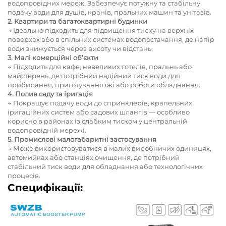
водопровідних мереж. Забезпечує потужну та стабільну
подачу води для душів, кранів, пральних машин та унітазів.
2. Квартири та багатоквартирні будинки
→ Ідеально підходить для підвищення тиску на верхніх
поверхах або в спільних системах водопостачання, де напір
води знижується через висоту чи відстань.
3. Малі комерційні об’єкти
→ Підходить для кафе, невеликих готелів, пральнь або
майстерень, де потрібний надійний тиск води для
прибирання, приготування їжі або роботи обладнання.
4. Полив саду та іригація
→ Покращує подачу води до спринклерів, крапельних
іригаційних систем або садових шлангів — особливо
корисно в районах із слабким тиском у центральній
водопровідній мережі.
5. Промислові малогабаритні застосування
→ Може використовуватися в малих виробничих одиницях,
автомийках або станціях очищення, де потрібний
стабільний тиск води для обладнання або технологічних
процесів.
Специфікації: