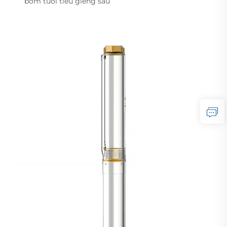
bơm tưới tiêu giếng sâu