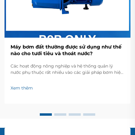
Máy bơm đất thường được sử dụng như thế
nào cho tưới tiêu và thoát nước?
Các hoạt động nông nghiệp và hệ thống quản lý
nước phụ thuộc rất nhiều vào các giải pháp bơm hiệu
quả nhằm duy trì mức nước và phân phối nước tối ưu
trên các loại địa hình khác nhau. Máy bơm trên cạn
Xem thêm
đóng vai trò là thành phần then chốt trong sản xuất
nông nghiệp hiện đại và các ứng dụng thoát nước...