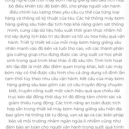
bộ điều khiển tốc độ biến đổi, cho phép người vận hành
điều chỉnh lưu lượng theo yêu cầu cụ thể của từng loại
hàng và thông số kỹ thuật của tàu. Các hệ thống máy bơm
hàng giếng sâu hiện đại tích hợp khả năng giám sát thông
minh, cung cấp dữ liệu hiệu suất thời gian thực nhằm hỗ
trợ xây dựng lịch bảo trì dự đoán và tối ưu hóa hiệu quả vận
hành. Triết lý thiết kế của mỗi máy bơm hàng giếng sâu
nhấn mạnh vào độ bền và tuổi thọ cao, với các thành phần
gia cường giúp chịu đựng được các ứng suất cơ học phát
sinh trong quá trình khai thác ở độ sâu lớn. Tính linh hoạt
khi lắp đặt là một đặc điểm quan trọng khác, bởi các máy
bơm này có thể được cấu hình cho cả ứng dụng cố định lẫn
tạm thời tùy theo nhu cầu vận hành. Kết cấu của máy bơm
hàng giếng sâu bao gồm các cơ cấu truyền động chuyên
biệt, truyền công suất một cách hiệu quả qua chiều dài
trục kéo dài đồng thời duy trì độ đồng tâm chính xác và
giảm thiểu rung động. Các tính năng an toàn được tích
hợp sẵn trong thiết kế máy bơm hàng giếng sâu hiện đại
bao gồm hệ thống tắt tự động, van xả áp và các biện pháp
bảo vệ môi trường nhằm ngăn ngừa ô nhiễm cũng như
đảm bảo an toàn cho người vận hành trong suốt quá trình