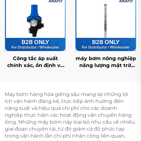
giá nhà máy
dụng
Công tắc áp suất
máy bơm nông nghiệp
chính xác, ổn định và
năng lượng mặt trời
bền bỉ cho điều khiển
4fdc3.5/95-120/900 với
áp suất tự động
lưu lượng dòng chảy
cao, lý tưởng cho tưới
tiêu cây trồng
Máy bơm hàng hóa giếng sâu mang lại những lợi
ích vận hành đáng kể, trực tiếp ảnh hưởng đến
năng suất và hiệu quả chi phí cho các doanh
nghiệp thực hiện các hoạt động vận chuyển hàng
lỏng. Những máy bơm này loại bỏ nhu cầu về nhiều
giai đoạn chuyển tải, từ đó giảm cả độ phức tạp
trong vận hành lẫn chi phí nhân công liên quan,