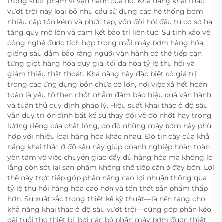
trong suốt phạm vi vận hành của nó. Khả năng khai thác
vượt trội này loại bỏ nhu cầu sử dụng các hệ thống bơm
nhiều cấp tốn kém và phức tạp, vốn đòi hỏi đầu tư cơ sở hạ
tầng quy mô lớn và cam kết bảo trì liên tục. Sự tinh xảo về
công nghệ được tích hợp trong mỗi máy bơm hàng hóa
giếng sâu đảm bảo rằng người vận hành có thể tiếp cận
từng giọt hàng hóa quý giá, tối đa hóa tỷ lệ thu hồi và
giảm thiểu thất thoát. Khả năng này đặc biệt có giá trị
trong các ứng dụng bồn chứa cỡ lớn, nơi việc xả hết hoàn
toàn là yếu tố then chốt nhằm đảm bảo hiệu quả vận hành
và tuân thủ quy định pháp lý. Hiệu suất khai thác ở độ sâu
vẫn duy trì ổn định bất kể sự thay đổi về độ nhớt hay trọng
lượng riêng của chất lỏng, do đó những máy bơm này phù
hợp với nhiều loại hàng hóa khác nhau. Độ tin cậy của khả
năng khai thác ở độ sâu này giúp doanh nghiệp hoàn toàn
yên tâm về việc chuyển giao đầy đủ hàng hóa mà không lo
lắng còn sót lại sản phẩm không thể tiếp cận ở đáy bồn. Lợi
thế này trực tiếp góp phần nâng cao lợi nhuận thông qua
tỷ lệ thu hồi hàng hóa cao hơn và tổn thất sản phẩm thấp
hơn. Sự xuất sắc trong thiết kế kỹ thuật—là nền tảng cho
khả năng khai thác ở độ sâu vượt trội—cũng góp phần kéo
dài tuổi thọ thiết bị, bởi các bộ phận máy bơm được thiết