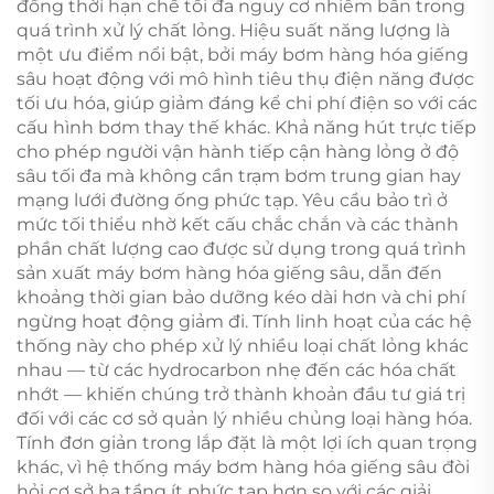
đồng thời hạn chế tối đa nguy cơ nhiễm bẩn trong
quá trình xử lý chất lỏng. Hiệu suất năng lượng là
một ưu điểm nổi bật, bởi máy bơm hàng hóa giếng
sâu hoạt động với mô hình tiêu thụ điện năng được
tối ưu hóa, giúp giảm đáng kể chi phí điện so với các
cấu hình bơm thay thế khác. Khả năng hút trực tiếp
cho phép người vận hành tiếp cận hàng lỏng ở độ
sâu tối đa mà không cần trạm bơm trung gian hay
mạng lưới đường ống phức tạp. Yêu cầu bảo trì ở
mức tối thiểu nhờ kết cấu chắc chắn và các thành
phần chất lượng cao được sử dụng trong quá trình
sản xuất máy bơm hàng hóa giếng sâu, dẫn đến
khoảng thời gian bảo dưỡng kéo dài hơn và chi phí
ngừng hoạt động giảm đi. Tính linh hoạt của các hệ
thống này cho phép xử lý nhiều loại chất lỏng khác
nhau — từ các hydrocarbon nhẹ đến các hóa chất
nhớt — khiến chúng trở thành khoản đầu tư giá trị
đối với các cơ sở quản lý nhiều chủng loại hàng hóa.
Tính đơn giản trong lắp đặt là một lợi ích quan trọng
khác, vì hệ thống máy bơm hàng hóa giếng sâu đòi
hỏi cơ sở hạ tầng ít phức tạp hơn so với các giải