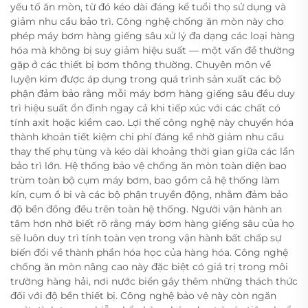
yếu tố ăn mòn, từ đó kéo dài đáng kể tuổi thọ sử dụng và
giảm nhu cầu bảo trì. Công nghệ chống ăn mòn này cho
phép máy bơm hàng giếng sâu xử lý đa dạng các loại hàng
hóa mà không bị suy giảm hiệu suất — một vấn đề thường
gặp ở các thiết bị bơm thông thường. Chuyên môn về
luyện kim được áp dụng trong quá trình sản xuất các bộ
phận đảm bảo rằng mỗi máy bơm hàng giếng sâu đều duy
trì hiệu suất ổn định ngay cả khi tiếp xúc với các chất có
tính axit hoặc kiềm cao. Lợi thế công nghệ này chuyển hóa
thành khoản tiết kiệm chi phí đáng kể nhờ giảm nhu cầu
thay thế phụ tùng và kéo dài khoảng thời gian giữa các lần
bảo trì lớn. Hệ thống bảo vệ chống ăn mòn toàn diện bao
trùm toàn bộ cụm máy bơm, bao gồm cả hệ thống làm
kín, cụm ổ bi và các bộ phận truyền động, nhằm đảm bảo
độ bền đồng đều trên toàn hệ thống. Người vận hành an
tâm hơn nhờ biết rõ rằng máy bơm hàng giếng sâu của họ
sẽ luôn duy trì tính toàn vẹn trong vận hành bất chấp sự
biến đổi về thành phần hóa học của hàng hóa. Công nghệ
chống ăn mòn nâng cao này đặc biệt có giá trị trong môi
trường hàng hải, nơi nước biển gây thêm những thách thức
đối với độ bền thiết bị. Công nghệ bảo vệ này còn ngăn