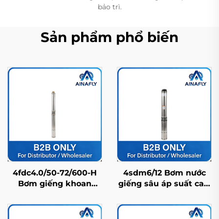
bảo trì.
Sản phẩm phổ biến
4fdc4.0/50-72/600-H
4sdm6/12 Bơm nước
Bơm giếng khoan
giếng sâu áp suất cao,
năng lượng mặt trời
độ bền cao, dùng cho
bằng thép không gỉ
cấp nước ở khu vực
bền bỉ, tuổi thọ cao và
nông thôn và dân