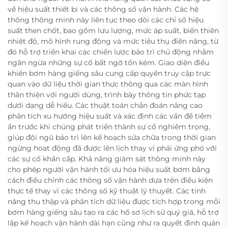
về hiệu suất thiết bị và các thông số vận hành. Các hệ
thống thông minh này liên tục theo dõi các chỉ số hiệu
suất then chốt, bao gồm lưu lượng, mức áp suất, biến thiên
nhiệt độ, mô hình rung động và mức tiêu thụ điện năng, từ
đó hỗ trợ triển khai các chiến lược bảo trì chủ động nhằm
ngăn ngừa những sự cố bất ngờ tốn kém. Giao diện điều
khiển bơm hàng giếng sâu cung cấp quyền truy cập trực
quan vào dữ liệu thời gian thực thông qua các màn hình
thân thiện với người dùng, trình bày thông tin phức tạp
dưới dạng dễ hiểu. Các thuật toán chẩn đoán nâng cao
phân tích xu hướng hiệu suất và xác định các vấn đề tiềm
ẩn trước khi chúng phát triển thành sự cố nghiêm trọng,
giúp đội ngũ bảo trì lên kế hoạch sửa chữa trong thời gian
ngừng hoạt động đã được lên lịch thay vì phải ứng phó với
các sự cố khẩn cấp. Khả năng giám sát thông minh này
cho phép người vận hành tối ưu hóa hiệu suất bơm bằng
cách điều chỉnh các thông số vận hành dựa trên điều kiện
thực tế thay vì các thông số kỹ thuật lý thuyết. Các tính
năng thu thập và phân tích dữ liệu được tích hợp trong mỗi
bơm hàng giếng sâu tạo ra các hồ sơ lịch sử quý giá, hỗ trợ
lập kế hoạch vận hành dài hạn cũng như ra quyết định quản