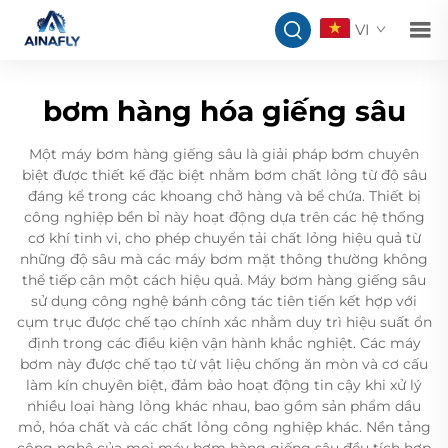
VI
bơm hàng hóa giếng sâu
Một máy bơm hàng giếng sâu là giải pháp bơm chuyên
biệt được thiết kế đặc biệt nhằm bơm chất lỏng từ độ sâu
đáng kể trong các khoang chở hàng và bể chứa. Thiết bị
công nghiệp bền bỉ này hoạt động dựa trên các hệ thống
cơ khí tinh vi, cho phép chuyển tải chất lỏng hiệu quả từ
những độ sâu mà các máy bơm mặt thông thường không
thể tiếp cận một cách hiệu quả. Máy bơm hàng giếng sâu
sử dụng công nghệ bánh công tác tiên tiến kết hợp với
cụm trục được chế tạo chính xác nhằm duy trì hiệu suất ổn
định trong các điều kiện vận hành khắc nghiệt. Các máy
bơm này được chế tạo từ vật liệu chống ăn mòn và cơ cấu
làm kín chuyên biệt, đảm bảo hoạt động tin cậy khi xử lý
nhiều loại hàng lỏng khác nhau, bao gồm sản phẩm dầu
mỏ, hóa chất và các chất lỏng công nghiệp khác. Nền tảng
công nghệ của mọi máy bơm hàng giếng sâu đều tích hợp