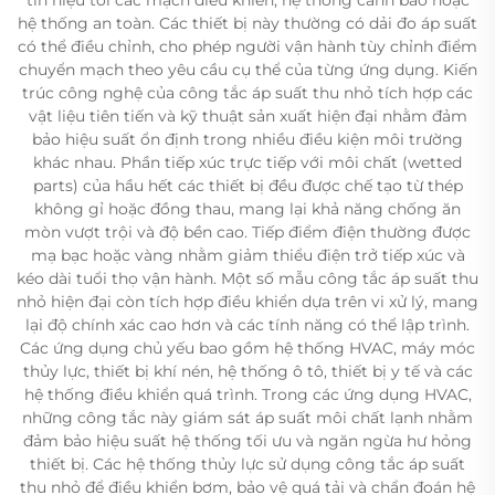
hệ thống an toàn. Các thiết bị này thường có dải đo áp suất
có thể điều chỉnh, cho phép người vận hành tùy chỉnh điểm
chuyển mạch theo yêu cầu cụ thể của từng ứng dụng. Kiến
trúc công nghệ của công tắc áp suất thu nhỏ tích hợp các
vật liệu tiên tiến và kỹ thuật sản xuất hiện đại nhằm đảm
bảo hiệu suất ổn định trong nhiều điều kiện môi trường
khác nhau. Phần tiếp xúc trực tiếp với môi chất (wetted
parts) của hầu hết các thiết bị đều được chế tạo từ thép
không gỉ hoặc đồng thau, mang lại khả năng chống ăn
mòn vượt trội và độ bền cao. Tiếp điểm điện thường được
mạ bạc hoặc vàng nhằm giảm thiểu điện trở tiếp xúc và
kéo dài tuổi thọ vận hành. Một số mẫu công tắc áp suất thu
nhỏ hiện đại còn tích hợp điều khiển dựa trên vi xử lý, mang
lại độ chính xác cao hơn và các tính năng có thể lập trình.
Các ứng dụng chủ yếu bao gồm hệ thống HVAC, máy móc
thủy lực, thiết bị khí nén, hệ thống ô tô, thiết bị y tế và các
hệ thống điều khiển quá trình. Trong các ứng dụng HVAC,
những công tắc này giám sát áp suất môi chất lạnh nhằm
đảm bảo hiệu suất hệ thống tối ưu và ngăn ngừa hư hỏng
thiết bị. Các hệ thống thủy lực sử dụng công tắc áp suất
thu nhỏ để điều khiển bơm, bảo vệ quá tải và chẩn đoán hệ