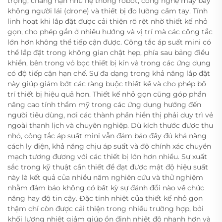
trọng, chẳng hạn như hệ thống robot, công nghệ máy bay
không người lái (drone) và thiết bị đo lường cầm tay. Tính
linh hoạt khi lắp đặt được cải thiện rõ rệt nhờ thiết kế nhỏ
gọn, cho phép gắn ở nhiều hướng và vị trí mà các công tắc
lớn hơn không thể tiếp cận được. Công tắc áp suất mini có
thể lắp đặt trong không gian chật hẹp, phía sau bảng điều
khiển, bên trong vỏ bọc thiết bị kín và trong các ứng dụng
có độ tiếp cận hạn chế. Sự đa dạng trong khả năng lắp đặt
này giúp giảm bớt các ràng buộc thiết kế và cho phép bố
trí thiết bị hiệu quả hơn. Thiết kế nhỏ gọn cũng góp phần
nâng cao tính thẩm mỹ trong các ứng dụng hướng đến
người tiêu dùng, nơi các thành phần hiển thị phải duy trì vẻ
ngoài thanh lịch và chuyên nghiệp. Dù kích thước được thu
nhỏ, công tắc áp suất mini vẫn đảm bảo đầy đủ khả năng
cách ly điện, khả năng chịu áp suất và độ chính xác chuyển
mạch tương đương với các thiết bị lớn hơn nhiều. Sự xuất
sắc trong kỹ thuật cần thiết để đạt được mật độ hiệu suất
này là kết quả của nhiều năm nghiên cứu và thử nghiệm
nhằm đảm bảo không có bất kỳ sự đánh đổi nào về chức
năng hay độ tin cậy. Đặc tính nhiệt của thiết kế nhỏ gọn
thậm chí còn được cải thiện trong nhiều trường hợp, bởi
khối lượng nhiệt giảm giúp ổn định nhiệt độ nhanh hơn và