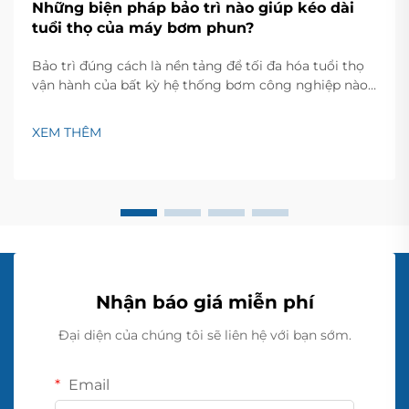
Những biện pháp bảo trì nào giúp kéo dài
tuổi thọ của máy bơm phun?
Bảo trì đúng cách là nền tảng để tối đa hóa tuổi thọ
vận hành của bất kỳ hệ thống bơm công nghiệp nào.
Đối với các hệ thống máy bơm phun, việc áp dụng
các biện pháp bảo trì chiến lược có thể kéo dài đáng
XEM THÊM
kể tuổi thọ thiết bị, giảm chi phí vận hành...
Nhận báo giá miễn phí
Đại diện của chúng tôi sẽ liên hệ với bạn sớm.
Email