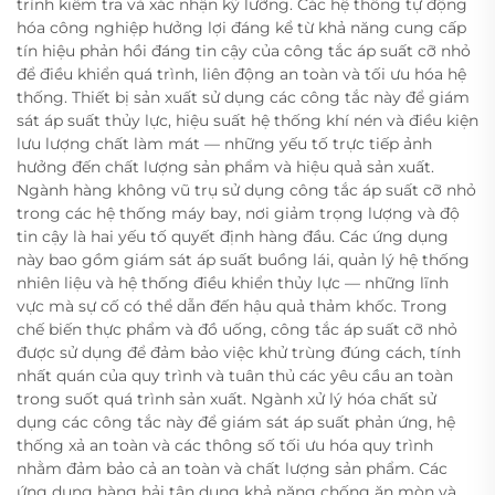
trình kiểm tra và xác nhận kỹ lưỡng. Các hệ thống tự động
hóa công nghiệp hưởng lợi đáng kể từ khả năng cung cấp
tín hiệu phản hồi đáng tin cậy của công tắc áp suất cỡ nhỏ
để điều khiển quá trình, liên động an toàn và tối ưu hóa hệ
thống. Thiết bị sản xuất sử dụng các công tắc này để giám
sát áp suất thủy lực, hiệu suất hệ thống khí nén và điều kiện
lưu lượng chất làm mát — những yếu tố trực tiếp ảnh
hưởng đến chất lượng sản phẩm và hiệu quả sản xuất.
Ngành hàng không vũ trụ sử dụng công tắc áp suất cỡ nhỏ
trong các hệ thống máy bay, nơi giảm trọng lượng và độ
tin cậy là hai yếu tố quyết định hàng đầu. Các ứng dụng
này bao gồm giám sát áp suất buồng lái, quản lý hệ thống
nhiên liệu và hệ thống điều khiển thủy lực — những lĩnh
vực mà sự cố có thể dẫn đến hậu quả thảm khốc. Trong
chế biến thực phẩm và đồ uống, công tắc áp suất cỡ nhỏ
được sử dụng để đảm bảo việc khử trùng đúng cách, tính
nhất quán của quy trình và tuân thủ các yêu cầu an toàn
trong suốt quá trình sản xuất. Ngành xử lý hóa chất sử
dụng các công tắc này để giám sát áp suất phản ứng, hệ
thống xả an toàn và các thông số tối ưu hóa quy trình
nhằm đảm bảo cả an toàn và chất lượng sản phẩm. Các
ứng dụng hàng hải tận dụng khả năng chống ăn mòn và