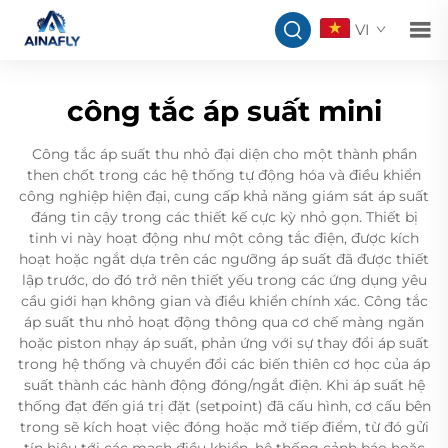
VI
công tắc áp suất mini
Công tắc áp suất thu nhỏ đại diện cho một thành phần
then chốt trong các hệ thống tự động hóa và điều khiển
công nghiệp hiện đại, cung cấp khả năng giám sát áp suất
đáng tin cậy trong các thiết kế cực kỳ nhỏ gọn. Thiết bị
tinh vi này hoạt động như một công tắc điện, được kích
hoạt hoặc ngắt dựa trên các ngưỡng áp suất đã được thiết
lập trước, do đó trở nên thiết yếu trong các ứng dụng yêu
cầu giới hạn không gian và điều khiển chính xác. Công tắc
áp suất thu nhỏ hoạt động thông qua cơ chế màng ngăn
hoặc piston nhạy áp suất, phản ứng với sự thay đổi áp suất
trong hệ thống và chuyển đổi các biến thiên cơ học của áp
suất thành các hành động đóng/ngắt điện. Khi áp suất hệ
thống đạt đến giá trị đặt (setpoint) đã cấu hình, cơ cấu bên
trong sẽ kích hoạt việc đóng hoặc mở tiếp điểm, từ đó gửi
tín hiệu tới các mạch điều khiển, hệ thống cảnh báo hoặc