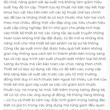
đủ chức năng giám sát áp suất mà không làm giảm hiệu
suất hay độ tin cậy. Thành tựu kỹ thuật nổi bật này kết hợp
khoa học vật liệu tiên tiến với các kỹ thuật chế tạo chính
xác để tạo ra những thiết bị có kích thước nhỏ hơn hai inch
theo mọi chiều, đồng thời vẫn đáp ứng các tiêu chuẩn hiệu
suất cấp công nghiệp. Bố trí nhỏ gọn cho phép tích hợp
vào thiết kế thiết bị nơi các công tắc áp suất truyền thống
hoàn toàn không thể lắp đặt được, từ đó mở ra những khả
năng mới cho nhà thiết kế sản phẩm và kỹ sư hệ thống.
Công tắc áp suất mini đạt được hiệu quả tiết kiệm không
gian này thông qua cách bố trí thành phần bên trong sáng
tạo và các quy trình sản xuất chuyên biệt nhằm loại bỏ khối
lượng dư thừa mà vẫn bảo toàn các chức năng then chốt.
Thiết kế vỏ bọc sử dụng vật liệu có độ bền cao, cung cấp
khả năng bảo vệ xuất sắc trước các yếu tố môi trường,
đồng thời duy trì kích thước bên ngoài tối thiểu. Lợi thế của
thiết kế nhỏ gọn này vượt xa việc chỉ giảm kích thước
thuần túy: nó mang lại mức tiết kiệm trọng lượng đáng kể,
rất có lợi cho các ứng dụng di động, hệ thống hàng không
– vũ trụ và thiết bị cầm tay. Đặc tính giảm trọng lượng đặc
biệt có giá trị trong các ứng dụng mà từng gam đều quan