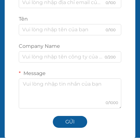
0/100
Tên
0/100
Company Name
0/200
Message
0/1000
GỬI