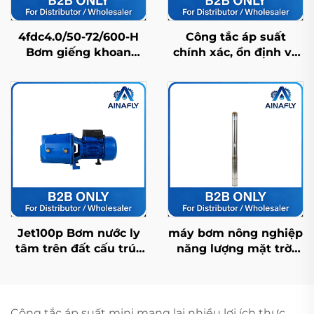
4fdc4.0/50-72/600-H
Công tắc áp suất
Bơm giếng khoan
chính xác, ổn định và
năng lượng mặt trời
bền bỉ cho điều khiển
bằng thép không gỉ
áp suất tự động
bền bỉ, tuổi thọ cao và
giá nhà máy
Jet100p Bơm nước ly
máy bơm nông nghiệp
tâm trên đất cấu trúc
năng lượng mặt trời
chính xác, hiệu suất
4fdc3.5/95-120/900 với
cao, ổn định và đa
lưu lượng dòng chảy
năng
cao, lý tưởng cho tưới
tiêu cây trồng
Công tắc áp suất mini mang lại nhiều lợi ích thực