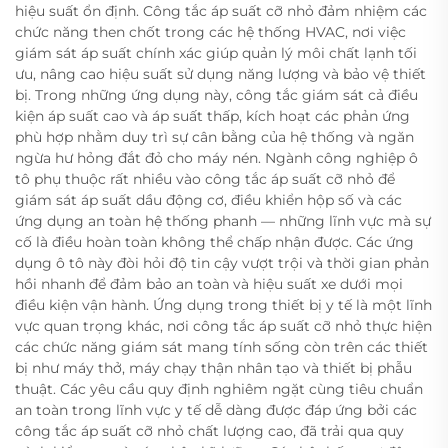
hiệu suất ổn định. Công tắc áp suất cỡ nhỏ đảm nhiệm các
chức năng then chốt trong các hệ thống HVAC, nơi việc
giám sát áp suất chính xác giúp quản lý môi chất lạnh tối
ưu, nâng cao hiệu suất sử dụng năng lượng và bảo vệ thiết
bị. Trong những ứng dụng này, công tắc giám sát cả điều
kiện áp suất cao và áp suất thấp, kích hoạt các phản ứng
phù hợp nhằm duy trì sự cân bằng của hệ thống và ngăn
ngừa hư hỏng đắt đỏ cho máy nén. Ngành công nghiệp ô
tô phụ thuộc rất nhiều vào công tắc áp suất cỡ nhỏ để
giám sát áp suất dầu động cơ, điều khiển hộp số và các
ứng dụng an toàn hệ thống phanh — những lĩnh vực mà sự
cố là điều hoàn toàn không thể chấp nhận được. Các ứng
dụng ô tô này đòi hỏi độ tin cậy vượt trội và thời gian phản
hồi nhanh để đảm bảo an toàn và hiệu suất xe dưới mọi
điều kiện vận hành. Ứng dụng trong thiết bị y tế là một lĩnh
vực quan trọng khác, nơi công tắc áp suất cỡ nhỏ thực hiện
các chức năng giám sát mang tính sống còn trên các thiết
bị như máy thở, máy chạy thận nhân tạo và thiết bị phẫu
thuật. Các yêu cầu quy định nghiêm ngặt cùng tiêu chuẩn
an toàn trong lĩnh vực y tế dễ dàng được đáp ứng bởi các
công tắc áp suất cỡ nhỏ chất lượng cao, đã trải qua quy