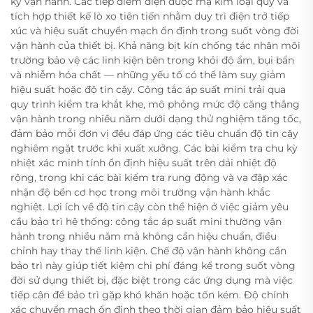
kỳ vận hành. Các tiếp điểm điện được mạ kim loại quý và
tích hợp thiết kế lò xo tiên tiến nhằm duy trì điện trở tiếp
xúc và hiệu suất chuyển mạch ổn định trong suốt vòng đời
vận hành của thiết bị. Khả năng bịt kín chống tác nhân môi
trường bảo vệ các linh kiện bên trong khỏi độ ẩm, bụi bẩn
và nhiễm hóa chất — những yếu tố có thể làm suy giảm
hiệu suất hoặc độ tin cậy. Công tắc áp suất mini trải qua
quy trình kiểm tra khắt khe, mô phỏng mức độ căng thẳng
vận hành trong nhiều năm dưới dạng thử nghiệm tăng tốc,
đảm bảo mỗi đơn vị đều đáp ứng các tiêu chuẩn độ tin cậy
nghiêm ngặt trước khi xuất xưởng. Các bài kiểm tra chu kỳ
nhiệt xác minh tính ổn định hiệu suất trên dải nhiệt độ
rộng, trong khi các bài kiểm tra rung động và va đập xác
nhận độ bền cơ học trong môi trường vận hành khắc
nghiệt. Lợi ích về độ tin cậy còn thể hiện ở việc giảm yêu
cầu bảo trì hệ thống: công tắc áp suất mini thường vận
hành trong nhiều năm mà không cần hiệu chuẩn, điều
chỉnh hay thay thế linh kiện. Chế độ vận hành không cần
bảo trì này giúp tiết kiệm chi phí đáng kể trong suốt vòng
đời sử dụng thiết bị, đặc biệt trong các ứng dụng mà việc
tiếp cận để bảo trì gặp khó khăn hoặc tốn kém. Độ chính
xác chuyển mạch ổn định theo thời gian đảm bảo hiệu suất