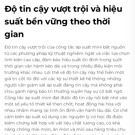
Độ tin cậy vượt trội và hiệu
suất bền vững theo thời
gian
Độ tin cậy vượt trội của công tắc áp suất mini bắt nguồn
từ các phương pháp kỹ thuật nghiêm ngặt và việc lựa chọn
linh kiện cao cấp, đảm bảo hiệu suất ổn định trong suốt
thời gian vận hành kéo dài và trong nhiều điều kiện môi
trường khác nhau. Lợi thế về độ tin cậy này thể hiện một
giá trị cốt lõi đối với các kỹ sư thiết kế hệ thống, những
người cần giám sát áp suất đáng tin cậy mà không phải
chịu gánh nặng bảo trì thường xuyên hay sự cố bất ngờ.
Công tắc áp suất mini đạt được độ tin cậy nổi bật nhờ vào
một số yếu tố thiết kế then chốt, hoạt động hài hòa với
nhau nhằm mang lại tính ổn định vận hành lâu dài. Cơ chế
cảm biến áp suất sử dụng các nguyên lý cơ học đã được
kiểm chứng kết hợp với vật liệu chất lượng cao, có khả
năng chống mài mòn, ăn mòn và mỏi sau hàng triệu chu