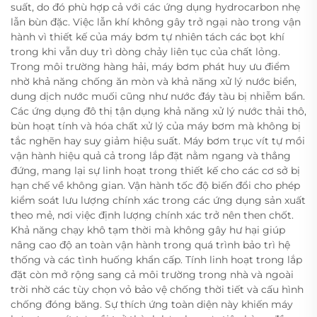
suất, do đó phù hợp cả với các ứng dụng hydrocarbon nhẹ
lẫn bùn đặc. Việc lẫn khí không gây trở ngại nào trong vận
hành vì thiết kế của máy bơm tự nhiên tách các bọt khí
trong khi vẫn duy trì dòng chảy liên tục của chất lỏng.
Trong môi trường hàng hải, máy bơm phát huy ưu điểm
nhờ khả năng chống ăn mòn và khả năng xử lý nước biển,
dung dịch nước muối cũng như nước đáy tàu bị nhiễm bẩn.
Các ứng dụng đô thị tận dụng khả năng xử lý nước thải thô,
bùn hoạt tính và hóa chất xử lý của máy bơm mà không bị
tắc nghẽn hay suy giảm hiệu suất. Máy bơm trục vít tự mồi
vận hành hiệu quả cả trong lắp đặt nằm ngang và thẳng
đứng, mang lại sự linh hoạt trong thiết kế cho các cơ sở bị
hạn chế về không gian. Vận hành tốc độ biến đổi cho phép
kiểm soát lưu lượng chính xác trong các ứng dụng sản xuất
theo mẻ, nơi việc định lượng chính xác trở nên then chốt.
Khả năng chạy khô tạm thời mà không gây hư hại giúp
nâng cao độ an toàn vận hành trong quá trình bảo trì hệ
thống và các tình huống khẩn cấp. Tính linh hoạt trong lắp
đặt còn mở rộng sang cả môi trường trong nhà và ngoài
trời nhờ các tùy chọn vỏ bảo vệ chống thời tiết và cấu hình
chống đóng băng. Sự thích ứng toàn diện này khiến máy