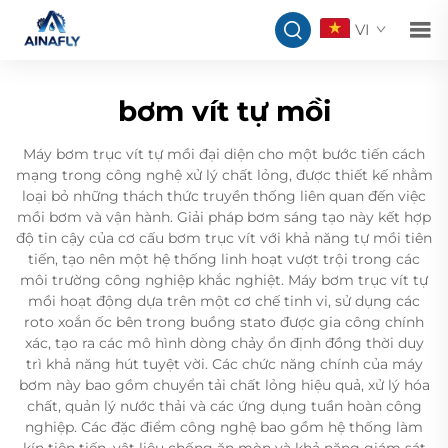
VI
bơm vít tự mồi
Máy bơm trục vít tự mồi đại diện cho một bước tiến cách
mạng trong công nghệ xử lý chất lỏng, được thiết kế nhằm
loại bỏ những thách thức truyền thống liên quan đến việc
mồi bơm và vận hành. Giải pháp bơm sáng tạo này kết hợp
độ tin cậy của cơ cấu bơm trục vít với khả năng tự mồi tiên
tiến, tạo nên một hệ thống linh hoạt vượt trội trong các
môi trường công nghiệp khắc nghiệt. Máy bơm trục vít tự
mồi hoạt động dựa trên một cơ chế tinh vi, sử dụng các
roto xoắn ốc bên trong buồng stato được gia công chính
xác, tạo ra các mô hình dòng chảy ổn định đồng thời duy
trì khả năng hút tuyệt vời. Các chức năng chính của máy
bơm này bao gồm chuyển tải chất lỏng hiệu quả, xử lý hóa
chất, quản lý nước thải và các ứng dụng tuần hoàn công
nghiệp. Các đặc điểm công nghệ bao gồm hệ thống làm
kín tiên tiến, vật liệu chống ăn mòn và khả năng giám sát