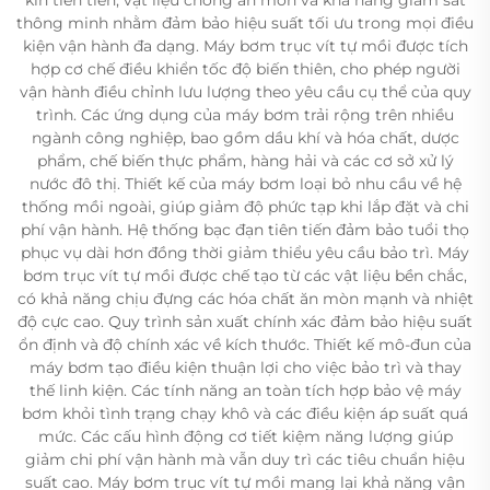
thông minh nhằm đảm bảo hiệu suất tối ưu trong mọi điều
kiện vận hành đa dạng. Máy bơm trục vít tự mồi được tích
hợp cơ chế điều khiển tốc độ biến thiên, cho phép người
vận hành điều chỉnh lưu lượng theo yêu cầu cụ thể của quy
trình. Các ứng dụng của máy bơm trải rộng trên nhiều
ngành công nghiệp, bao gồm dầu khí và hóa chất, dược
phẩm, chế biến thực phẩm, hàng hải và các cơ sở xử lý
nước đô thị. Thiết kế của máy bơm loại bỏ nhu cầu về hệ
thống mồi ngoài, giúp giảm độ phức tạp khi lắp đặt và chi
phí vận hành. Hệ thống bạc đạn tiên tiến đảm bảo tuổi thọ
phục vụ dài hơn đồng thời giảm thiểu yêu cầu bảo trì. Máy
bơm trục vít tự mồi được chế tạo từ các vật liệu bền chắc,
có khả năng chịu đựng các hóa chất ăn mòn mạnh và nhiệt
độ cực cao. Quy trình sản xuất chính xác đảm bảo hiệu suất
ổn định và độ chính xác về kích thước. Thiết kế mô-đun của
máy bơm tạo điều kiện thuận lợi cho việc bảo trì và thay
thế linh kiện. Các tính năng an toàn tích hợp bảo vệ máy
bơm khỏi tình trạng chạy khô và các điều kiện áp suất quá
mức. Các cấu hình động cơ tiết kiệm năng lượng giúp
giảm chi phí vận hành mà vẫn duy trì các tiêu chuẩn hiệu
suất cao. Máy bơm trục vít tự mồi mang lại khả năng vận