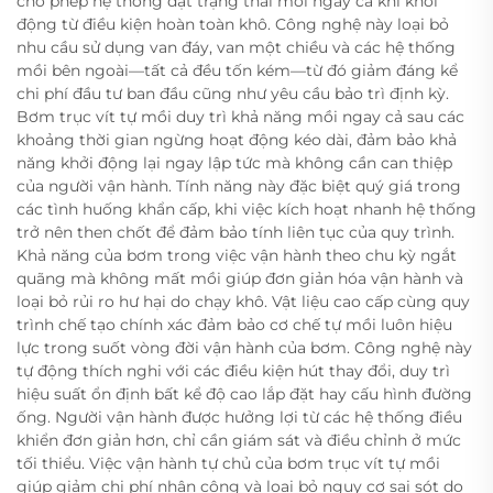
cho phép hệ thống đạt trạng thái mồi ngay cả khi khởi
động từ điều kiện hoàn toàn khô. Công nghệ này loại bỏ
nhu cầu sử dụng van đáy, van một chiều và các hệ thống
mồi bên ngoài—tất cả đều tốn kém—từ đó giảm đáng kể
chi phí đầu tư ban đầu cũng như yêu cầu bảo trì định kỳ.
Bơm trục vít tự mồi duy trì khả năng mồi ngay cả sau các
khoảng thời gian ngừng hoạt động kéo dài, đảm bảo khả
năng khởi động lại ngay lập tức mà không cần can thiệp
của người vận hành. Tính năng này đặc biệt quý giá trong
các tình huống khẩn cấp, khi việc kích hoạt nhanh hệ thống
trở nên then chốt để đảm bảo tính liên tục của quy trình.
Khả năng của bơm trong việc vận hành theo chu kỳ ngắt
quãng mà không mất mồi giúp đơn giản hóa vận hành và
loại bỏ rủi ro hư hại do chạy khô. Vật liệu cao cấp cùng quy
trình chế tạo chính xác đảm bảo cơ chế tự mồi luôn hiệu
lực trong suốt vòng đời vận hành của bơm. Công nghệ này
tự động thích nghi với các điều kiện hút thay đổi, duy trì
hiệu suất ổn định bất kể độ cao lắp đặt hay cấu hình đường
ống. Người vận hành được hưởng lợi từ các hệ thống điều
khiển đơn giản hơn, chỉ cần giám sát và điều chỉnh ở mức
tối thiểu. Việc vận hành tự chủ của bơm trục vít tự mồi
giúp giảm chi phí nhân công và loại bỏ nguy cơ sai sót do