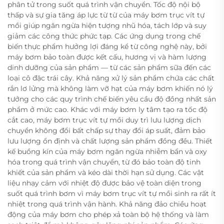
phân tử trong suốt quá trình vận chuyển. Tốc độ nội bộ
thấp và sự gia tăng áp lực từ từ của máy bơm trục vít tự
mồi giúp ngăn ngừa hiện tượng nhũ hóa, tách lớp và suy
giảm các công thức phức tạp. Các ứng dụng trong chế
biến thực phẩm hưởng lợi đáng kể từ công nghệ này, bởi
máy bơm bảo toàn được kết cấu, hương vị và hàm lượng
dinh dưỡng của sản phẩm — từ các sản phẩm sữa đến các
loại cô đặc trái cây. Khả năng xử lý sản phẩm chứa các chất
rắn lơ lửng mà không làm vỡ hạt của máy bơm khiến nó lý
tưởng cho các quy trình chế biến yêu cầu độ đồng nhất sản
phẩm ở mức cao. Khác với máy bơm ly tâm tạo ra tốc độ
cắt cao, máy bơm trục vít tự mồi duy trì lưu lượng dịch
chuyển không đổi bất chấp sự thay đổi áp suất, đảm bảo
lưu lượng ổn định và chất lượng sản phẩm đồng đều. Thiết
kế buồng kín của máy bơm ngăn ngừa nhiễm bẩn và oxy
hóa trong quá trình vận chuyển, từ đó bảo toàn độ tinh
khiết của sản phẩm và kéo dài thời hạn sử dụng. Các vật
liệu nhạy cảm với nhiệt độ được bảo vệ toàn diện trong
suốt quá trình bơm vì máy bơm trục vít tự mồi sinh ra rất ít
nhiệt trong quá trình vận hành. Khả năng đảo chiều hoạt
động của máy bơm cho phép xả toàn bộ hệ thống và làm