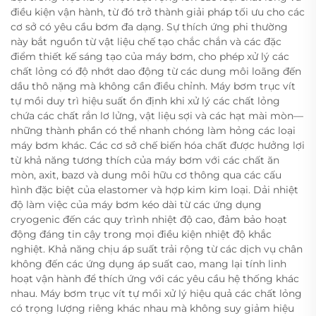
điều kiện vận hành, từ đó trở thành giải pháp tối ưu cho các
cơ sở có yêu cầu bơm đa dạng. Sự thích ứng phi thường
này bắt nguồn từ vật liệu chế tạo chắc chắn và các đặc
điểm thiết kế sáng tạo của máy bơm, cho phép xử lý các
chất lỏng có độ nhớt dao động từ các dung môi loãng đến
dầu thô nặng mà không cần điều chỉnh. Máy bơm trục vít
tự mồi duy trì hiệu suất ổn định khi xử lý các chất lỏng
chứa các chất rắn lơ lửng, vật liệu sợi và các hạt mài mòn—
những thành phần có thể nhanh chóng làm hỏng các loại
máy bơm khác. Các cơ sở chế biến hóa chất được hưởng lợi
từ khả năng tương thích của máy bơm với các chất ăn
mòn, axit, bazơ và dung môi hữu cơ thông qua các cấu
hình đặc biệt của elastomer và hợp kim kim loại. Dải nhiệt
độ làm việc của máy bơm kéo dài từ các ứng dụng
cryogenic đến các quy trình nhiệt độ cao, đảm bảo hoạt
động đáng tin cậy trong mọi điều kiện nhiệt độ khắc
nghiệt. Khả năng chịu áp suất trải rộng từ các dịch vụ chân
không đến các ứng dụng áp suất cao, mang lại tính linh
hoạt vận hành để thích ứng với các yêu cầu hệ thống khác
nhau. Máy bơm trục vít tự mồi xử lý hiệu quả các chất lỏng
có trọng lượng riêng khác nhau mà không suy giảm hiệu