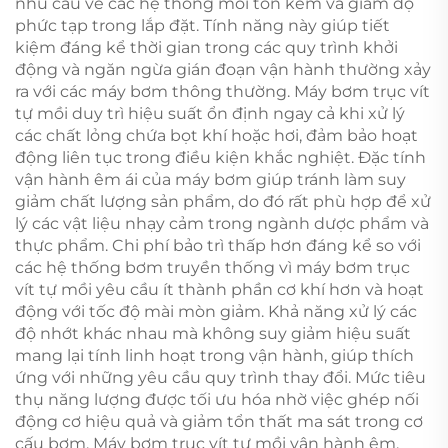
nhu cầu về các hệ thống mồi tốn kém và giảm độ
phức tạp trong lắp đặt. Tính năng này giúp tiết
kiệm đáng kể thời gian trong các quy trình khởi
động và ngăn ngừa gián đoạn vận hành thường xảy
ra với các máy bơm thông thường. Máy bơm trục vít
tự mồi duy trì hiệu suất ổn định ngay cả khi xử lý
các chất lỏng chứa bọt khí hoặc hơi, đảm bảo hoạt
động liên tục trong điều kiện khắc nghiệt. Đặc tính
vận hành êm ái của máy bơm giúp tránh làm suy
giảm chất lượng sản phẩm, do đó rất phù hợp để xử
lý các vật liệu nhạy cảm trong ngành dược phẩm và
thực phẩm. Chi phí bảo trì thấp hơn đáng kể so với
các hệ thống bơm truyền thống vì máy bơm trục
vít tự mồi yêu cầu ít thành phần cơ khí hơn và hoạt
động với tốc độ mài mòn giảm. Khả năng xử lý các
độ nhớt khác nhau mà không suy giảm hiệu suất
mang lại tính linh hoạt trong vận hành, giúp thích
ứng với những yêu cầu quy trình thay đổi. Mức tiêu
thụ năng lượng được tối ưu hóa nhờ việc ghép nối
động cơ hiệu quả và giảm tổn thất ma sát trong cơ
cấu bơm. Máy bơm trục vít tự mồi vận hành êm,