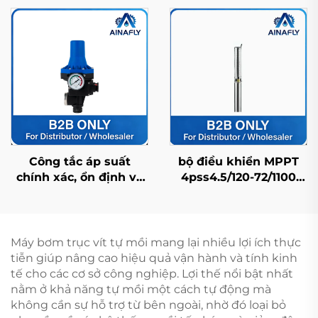
sản xuất tại Trung
bằng thép không gỉ
Quốc với khả năng
bền bỉ, tuổi thọ cao và
chống nước ở mức
giá nhà máy
IP68
Công tắc áp suất
bộ điều khiển MPPT
chính xác, ổn định và
4pss4.5/120-72/1100
bền bỉ cho điều khiển
tương thích với máy
áp suất tự động
bơm năng lượng mặt
trời FDC dùng cho cấp
nước sinh hoạt gia
Máy bơm trục vít tự mồi mang lại nhiều lợi ích thực
đình
tiễn giúp nâng cao hiệu quả vận hành và tính kinh
tế cho các cơ sở công nghiệp. Lợi thế nổi bật nhất
nằm ở khả năng tự mồi một cách tự động mà
không cần sự hỗ trợ từ bên ngoài, nhờ đó loại bỏ