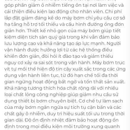
góp phần giảm ô nhiễm tiếng ồn tại nơi làm việc và
cải thiện điều kiện lao động cho nhân viên. Chi phí
lắp đặt giảm đáng kể do máy bơm chỉ yêu cầu cơ sở
hạ tầng hỗ trợ tối thiểu và cấu hình đường ống đơn
giản hơn. Thiết kế nhỏ gọn của máy bơm giúp tiết
kiệm diện tích sàn quý giá trong khi vẫn đảm bảo
lưu lượng cao và khả năng tạo áp lực mạnh. Người
vận hành được hưởng lợi từ các hệ thống điều
khiển đơn giản, đòi hỏi ít đào tạo và giảm thiểu
nguy cơ xảy ra sai sót trong vận hành. Máy bơm trục
vít tự mồi thể hiện độ tin cậy xuất sắc trong các ứng
dụng vận hành liên tục, từ đó hạn chế tối đa thời
gian ngừng hoạt động bất ngờ và tổn thất sản xuất.
Khả năng tương thích hóa chất rộng rãi với nhiều
loại chất lỏng công nghiệp giúp giảm nhu cầu sử
dụng thiết bị bơm chuyên biệt. Cơ chế tự làm sạch
của máy bơm ngăn ngừa sự tích tụ cặn bẩn và các
chất gây ô nhiễm, duy trì hiệu suất tối ưu trong thời
gian dài. Độ ổn định nhiệt đảm bảo hoạt động ổn
định trong mọi điều kiện môi trường xung quanh