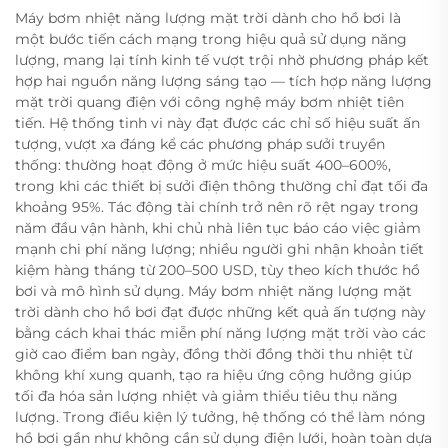
Máy bơm nhiệt năng lượng mặt trời dành cho hồ bơi là
một bước tiến cách mạng trong hiệu quả sử dụng năng
lượng, mang lại tính kinh tế vượt trội nhờ phương pháp kết
hợp hai nguồn năng lượng sáng tạo — tích hợp năng lượng
mặt trời quang điện với công nghệ máy bơm nhiệt tiên
tiến. Hệ thống tinh vi này đạt được các chỉ số hiệu suất ấn
tượng, vượt xa đáng kể các phương pháp sưởi truyền
thống: thường hoạt động ở mức hiệu suất 400–600%,
trong khi các thiết bị sưởi điện thông thường chỉ đạt tối đa
khoảng 95%. Tác động tài chính trở nên rõ rệt ngay trong
năm đầu vận hành, khi chủ nhà liên tục báo cáo việc giảm
mạnh chi phí năng lượng; nhiều người ghi nhận khoản tiết
kiệm hàng tháng từ 200–500 USD, tùy theo kích thước hồ
bơi và mô hình sử dụng. Máy bơm nhiệt năng lượng mặt
trời dành cho hồ bơi đạt được những kết quả ấn tượng này
bằng cách khai thác miễn phí năng lượng mặt trời vào các
giờ cao điểm ban ngày, đồng thời đồng thời thu nhiệt từ
không khí xung quanh, tạo ra hiệu ứng cộng hưởng giúp
tối đa hóa sản lượng nhiệt và giảm thiểu tiêu thụ năng
lượng. Trong điều kiện lý tưởng, hệ thống có thể làm nóng
hồ bơi gần như không cần sử dụng điện lưới, hoàn toàn dựa