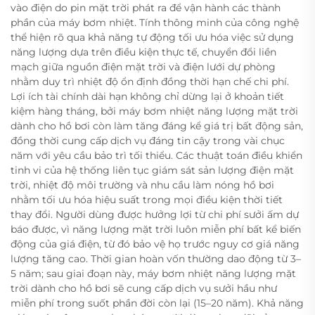
vào điện do pin mặt trời phát ra để vận hành các thành
phần của máy bơm nhiệt. Tính thông minh của công nghệ
thể hiện rõ qua khả năng tự động tối ưu hóa việc sử dụng
năng lượng dựa trên điều kiện thực tế, chuyển đổi liền
mạch giữa nguồn điện mặt trời và điện lưới dự phòng
nhằm duy trì nhiệt độ ổn định đồng thời hạn chế chi phí.
Lợi ích tài chính dài hạn không chỉ dừng lại ở khoản tiết
kiệm hàng tháng, bởi máy bơm nhiệt năng lượng mặt trời
dành cho hồ bơi còn làm tăng đáng kể giá trị bất động sản,
đồng thời cung cấp dịch vụ đáng tin cậy trong vài chục
năm với yêu cầu bảo trì tối thiểu. Các thuật toán điều khiển
tinh vi của hệ thống liên tục giám sát sản lượng điện mặt
trời, nhiệt độ môi trường và nhu cầu làm nóng hồ bơi
nhằm tối ưu hóa hiệu suất trong mọi điều kiện thời tiết
thay đổi. Người dùng được hưởng lợi từ chi phí sưởi ấm dự
báo được, vì năng lượng mặt trời luôn miễn phí bất kể biến
động của giá điện, từ đó bảo vệ họ trước nguy cơ giá năng
lượng tăng cao. Thời gian hoàn vốn thường dao động từ 3–
5 năm; sau giai đoạn này, máy bơm nhiệt năng lượng mặt
trời dành cho hồ bơi sẽ cung cấp dịch vụ sưởi hầu như
miễn phí trong suốt phần đời còn lại (15–20 năm). Khả năng