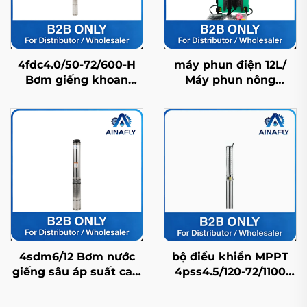
4fdc4.0/50-72/600-H
máy phun điện 12L/
Bơm giếng khoan
Máy phun nông
năng lượng mặt trời
nghiệp/ Máy phun
bằng thép không gỉ
đồng ruộng/ Máy phun
bền bỉ, tuổi thọ cao và
thuốc trừ sâu/ Máy
giá nhà máy
phun áp lực cao
4sdm6/12 Bơm nước
bộ điều khiển MPPT
giếng sâu áp suất cao,
4pss4.5/120-72/1100
độ bền cao, dùng cho
tương thích với máy
cấp nước ở khu vực
bơm năng lượng mặt