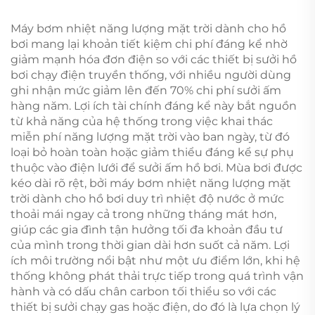
nông thôn và dân
trời FDC dùng cho cấp
dụng
nước sinh hoạt gia
Máy bơm nhiệt năng lượng mặt trời dành cho hồ
đình
bơi mang lại khoản tiết kiệm chi phí đáng kể nhờ
giảm mạnh hóa đơn điện so với các thiết bị sưởi hồ
bơi chạy điện truyền thống, với nhiều người dùng
ghi nhận mức giảm lên đến 70% chi phí sưởi ấm
hàng năm. Lợi ích tài chính đáng kể này bắt nguồn
từ khả năng của hệ thống trong việc khai thác
miễn phí năng lượng mặt trời vào ban ngày, từ đó
loại bỏ hoàn toàn hoặc giảm thiểu đáng kể sự phụ
thuộc vào điện lưới để sưởi ấm hồ bơi. Mùa bơi được
kéo dài rõ rệt, bởi máy bơm nhiệt năng lượng mặt
trời dành cho hồ bơi duy trì nhiệt độ nước ở mức
thoải mái ngay cả trong những tháng mát hơn,
giúp các gia đình tận hưởng tối đa khoản đầu tư
của mình trong thời gian dài hơn suốt cả năm. Lợi
ích môi trường nổi bật như một ưu điểm lớn, khi hệ
thống không phát thải trực tiếp trong quá trình vận
hành và có dấu chân carbon tối thiểu so với các
thiết bị sưởi chạy gas hoặc điện, do đó là lựa chọn lý