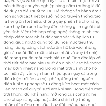
dài, với việc vệ sinh định kỳ các tấm pin mặt trời và
bảo dưỡng chuyên nghiệp hàng năm thường là đủ
để duy trì hiệu suất tối ưu. Hệ thống vận hành êm ái
hơn so với các thiết bị sưởi hồ bơi truyền thống, tạo
ra tiếng ồn tối thiểu, không gây phiền hà cho hàng
xóm hay làm ảnh hưởng đến không gian ngoài trời
yên tĩnh. Việc tích hợp công nghệ thông minh cho
phép kiểm soát nhiệt độ chính xác và lập lịch tự
động, giúp người dùng tối ưu hóa mức tiêu thụ
năng lượng bằng cách sưởi ấm hồ bơi vào những
giờ sản xuất điện mặt trời cao nhất và duy trì nhiệt
độ mong muốn một cách hiệu quả. Tính độc lập với
thời tiết đảm bảo hiệu suất ổn định, vì các hệ thống
máy bơm nhiệt năng lượng mặt trời dành cho hồ
bơi hiện đại vẫn vận hành hiệu quả ngay cả trong
điều kiện trời âm u một phần, đồng thời nguồn
điện lưới dự phòng sẽ tự động kích hoạt một cách
liền mạch để duy trì sưởi ấm khi sản lượng điện mặt
trời không đủ. Khả năng mở rộng của công nghệ
cho phép nâng cấp hoặc điều chỉnh hệ thống
nhằm đáp ứng nhu cầu thay đổi, chẳng hạn như