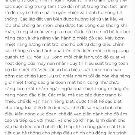
các cuộn ống trung tâm trao đổi nhiệt trong thời tiết lạnh,
từ đó duy trì hiệu suất truyền nhiệt và tránh hư hỏng hệ
thống. Các lắp đặt ven biển được hưởng lợi từ vật liệu và
lớp phủ chống ăn mòn, chịu được tác động của không khí
mặn; trong khi các vùng sa mạc được hỗ trợ nhờ bộ lọc bụi
nâng cao và khả năng vận hành ở nhiệt độ cao. Máy bơm
nhiệt năng lượng mặt trời cho hồ bơi tự động điều chỉnh
các thông số vận hành dựa trên điều kiện môi trường xung
quanh, tối ưu hóa lưu lượng môi chất lạnh, tốc độ quạt và
hoạt động của máy nén nhằm duy trì hiệu suất trong toàn
bộ dải nhiệt độ. Việc tối ưu hóa hiệu suất theo mùa bao
gồm các chiến lược lưu trữ nhiệt nhằm tối đa hóa khả năng
giữ nhiệt trong các giai đoạn mát hơn, cũng như chức
năng làm mát nhằm ngăn ngừa quá nhiệt trong những đợt
nắng nóng đặc biệt. Các mẫu mã cao cấp được trang bị
nhiều chế độ vận hành riêng biệt, được thiết kế đặc biệt
cho từng loại điều kiện khí hậu: chế độ sa mạc dành cho
điều kiện nóng cực đoan, chế độ ven biển dành cho độ ẩm
cao và tiếp xúc với muối, và chế độ khí hậu lạnh dành cho
vận hành kéo dài ở nhiệt độ thấp. Khả năng giám sát thời
tiết của hệ thống cho phép điều chỉnh chủ động lịch trình