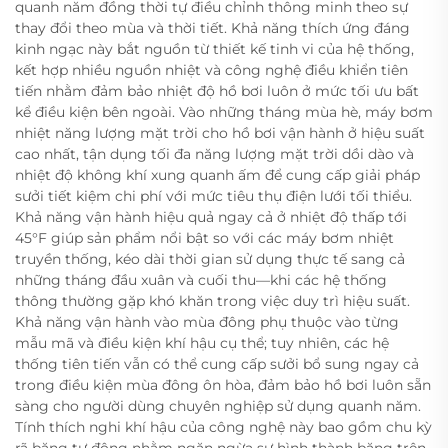
quanh năm đồng thời tự điều chỉnh thông minh theo sự
thay đổi theo mùa và thời tiết. Khả năng thích ứng đáng
kinh ngạc này bắt nguồn từ thiết kế tinh vi của hệ thống,
kết hợp nhiều nguồn nhiệt và công nghệ điều khiển tiên
tiến nhằm đảm bảo nhiệt độ hồ bơi luôn ở mức tối ưu bất
kể điều kiện bên ngoài. Vào những tháng mùa hè, máy bơm
nhiệt năng lượng mặt trời cho hồ bơi vận hành ở hiệu suất
cao nhất, tận dụng tối đa năng lượng mặt trời dồi dào và
nhiệt độ không khí xung quanh ấm để cung cấp giải pháp
sưởi tiết kiệm chi phí với mức tiêu thụ điện lưới tối thiểu.
Khả năng vận hành hiệu quả ngay cả ở nhiệt độ thấp tới
45°F giúp sản phẩm nổi bật so với các máy bơm nhiệt
truyền thống, kéo dài thời gian sử dụng thực tế sang cả
những tháng đầu xuân và cuối thu—khi các hệ thống
thông thường gặp khó khăn trong việc duy trì hiệu suất.
Khả năng vận hành vào mùa đông phụ thuộc vào từng
mẫu mã và điều kiện khí hậu cụ thể; tuy nhiên, các hệ
thống tiên tiến vẫn có thể cung cấp sưởi bổ sung ngay cả
trong điều kiện mùa đông ôn hòa, đảm bảo hồ bơi luôn sẵn
sàng cho người dùng chuyên nghiệp sử dụng quanh năm.
Tính thích nghi khí hậu của công nghệ này bao gồm chu kỳ
rã băng tự động nhằm ngăn ngừa sự hình thành băng trên