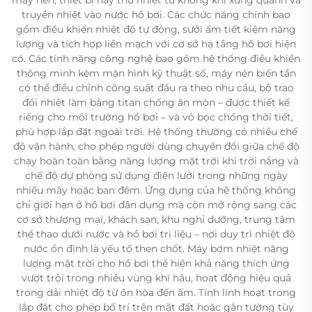
truyền nhiệt vào nước hồ bơi. Các chức năng chính bao
gồm điều khiển nhiệt độ tự động, sưởi ấm tiết kiệm năng
lượng và tích hợp liền mạch với cơ sở hạ tầng hồ bơi hiện
có. Các tính năng công nghệ bao gồm hệ thống điều khiển
thông minh kèm màn hình kỹ thuật số, máy nén biến tần
có thể điều chỉnh công suất đầu ra theo nhu cầu, bộ trao
đổi nhiệt làm bằng titan chống ăn mòn – được thiết kế
riêng cho môi trường hồ bơi – và vỏ bọc chống thời tiết,
phù hợp lắp đặt ngoài trời. Hệ thống thường có nhiều chế
độ vận hành, cho phép người dùng chuyển đổi giữa chế độ
chạy hoàn toàn bằng năng lượng mặt trời khi trời nắng và
chế độ dự phòng sử dụng điện lưới trong những ngày
nhiều mây hoặc ban đêm. Ứng dụng của hệ thống không
chỉ giới hạn ở hồ bơi dân dụng mà còn mở rộng sang các
cơ sở thương mại, khách sạn, khu nghỉ dưỡng, trung tâm
thể thao dưới nước và hồ bơi trị liệu – nơi duy trì nhiệt độ
nước ổn định là yếu tố then chốt. Máy bơm nhiệt năng
lượng mặt trời cho hồ bơi thể hiện khả năng thích ứng
vượt trội trong nhiều vùng khí hậu, hoạt động hiệu quả
trong dải nhiệt độ từ ôn hòa đến ấm. Tính linh hoạt trong
lắp đặt cho phép bố trí trên mặt đất hoặc gắn tường tùy