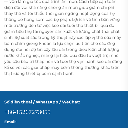
— vốn làm gia tốc quá trình ăn mòn. Cách tiếp cận toàn
diện đối với khả năng chống ăn mòn giúp giảm chi phí
thay thế và tối thiểu thời gian ngừng hoạt động của hệ
thống do hỏng sớm các bộ phận. Lợi ích về tính bền vững
môi trường đến từ việc kéo dài tuổi thọ thiết bị, qua đó
giảm tiêu thụ tài nguyên sản xuất và lượng chất thải phát
sinh. Sự xuất sắc trong kỹ thuật này xác lập vị thế của máy
bơm chìm giếng khoan là lựa chọn ưu tiên cho các ứng
dụng đòi hỏi độ tin cậy lâu dài trong điều kiện chất lượng
nước khắc nghiệt, mang lại hiệu quả đầu tư vượt trội nhờ
yêu cầu bảo trì thấp hơn và tuổi thọ vận hành kéo dài đáng
kể so với các giải pháp máy bơm thông thường khác trên
thị trường thiết bị bơm cạnh tranh.
Số điện thoại / WhatsApp / WeChat:
+86-15267273055
Email: