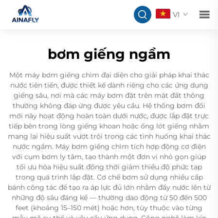
VI
bơm giếng ngầm
Một máy bơm giếng chìm đại diện cho giải pháp khai thác
nước tiên tiến, được thiết kế dành riêng cho các ứng dụng
giếng sâu, nơi mà các máy bơm đặt trên mặt đất thông
thường không đáp ứng được yêu cầu. Hệ thống bơm đổi
mới này hoạt động hoàn toàn dưới nước, được lắp đặt trực
tiếp bên trong lòng giếng khoan hoặc ống lót giếng nhằm
mang lại hiệu suất vượt trội trong các tình huống khai thác
nước ngầm. Máy bơm giếng chìm tích hợp động cơ điện
với cụm bơm ly tâm, tạo thành một đơn vị nhỏ gọn giúp
tối ưu hóa hiệu suất đồng thời giảm thiểu độ phức tạp
trong quá trình lắp đặt. Cơ chế bơm sử dụng nhiều cấp
bánh công tác để tạo ra áp lực đủ lớn nhằm đẩy nước lên từ
những độ sâu đáng kể — thường dao động từ 50 đến 500
feet (khoảng 15–150 mét) hoặc hơn, tùy thuộc vào từng
mẫu mã cụ thể và yêu cầu ứng dụng. Công nghệ làm kín