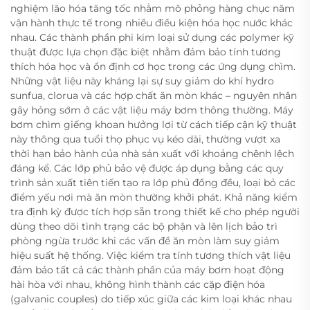
nghiệm lão hóa tăng tốc nhằm mô phỏng hàng chục năm
vận hành thực tế trong nhiều điều kiện hóa học nước khác
nhau. Các thành phần phi kim loại sử dụng các polymer kỹ
thuật được lựa chọn đặc biệt nhằm đảm bảo tính tương
thích hóa học và ổn định cơ học trong các ứng dụng chìm.
Những vật liệu này kháng lại sự suy giảm do khí hydro
sunfua, clorua và các hợp chất ăn mòn khác – nguyên nhân
gây hỏng sớm ở các vật liệu máy bơm thông thường. Máy
bơm chìm giếng khoan hưởng lợi từ cách tiếp cận kỹ thuật
này thông qua tuổi thọ phục vụ kéo dài, thường vượt xa
thời hạn bảo hành của nhà sản xuất với khoảng chênh lệch
đáng kể. Các lớp phủ bảo vệ được áp dụng bằng các quy
trình sản xuất tiên tiến tạo ra lớp phủ đồng đều, loại bỏ các
điểm yếu nơi mà ăn mòn thường khởi phát. Khả năng kiểm
tra định kỳ được tích hợp sẵn trong thiết kế cho phép người
dùng theo dõi tình trạng các bộ phận và lên lịch bảo trì
phòng ngừa trước khi các vấn đề ăn mòn làm suy giảm
hiệu suất hệ thống. Việc kiểm tra tính tương thích vật liệu
đảm bảo tất cả các thành phần của máy bơm hoạt động
hài hòa với nhau, không hình thành các cặp điện hóa
(galvanic couples) do tiếp xúc giữa các kim loại khác nhau