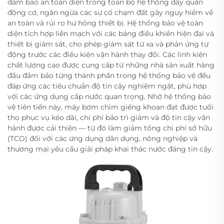
đảm bảo an toàn điện trong toàn bộ hệ thống dây quấn
động cơ, ngăn ngừa các sự cố chạm đất gây nguy hiểm về
an toàn và rủi ro hư hỏng thiết bị. Hệ thống bảo vệ toàn
diện tích hợp liền mạch với các bảng điều khiển hiện đại và
thiết bị giám sát, cho phép giám sát từ xa và phản ứng tự
động trước các điều kiện vận hành thay đổi. Các linh kiện
chất lượng cao được cung cấp từ những nhà sản xuất hàng
đầu đảm bảo từng thành phần trong hệ thống bảo vệ đều
đáp ứng các tiêu chuẩn độ tin cậy nghiêm ngặt, phù hợp
với các ứng dụng cấp nước quan trọng. Nhờ hệ thống bảo
vệ tiên tiến này, máy bơm chìm giếng khoan đạt được tuổi
thọ phục vụ kéo dài, chi phí bảo trì giảm và độ tin cậy vận
hành được cải thiện — từ đó làm giảm tổng chi phí sở hữu
(TCO) đối với các ứng dụng dân dụng, nông nghiệp và
thương mại yêu cầu giải pháp khai thác nước đáng tin cậy.