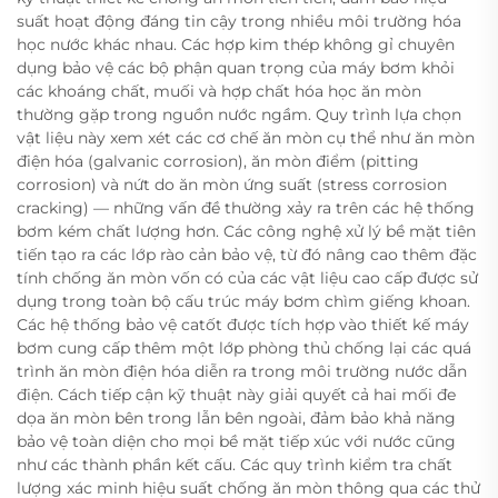
suất hoạt động đáng tin cậy trong nhiều môi trường hóa
học nước khác nhau. Các hợp kim thép không gỉ chuyên
dụng bảo vệ các bộ phận quan trọng của máy bơm khỏi
các khoáng chất, muối và hợp chất hóa học ăn mòn
thường gặp trong nguồn nước ngầm. Quy trình lựa chọn
vật liệu này xem xét các cơ chế ăn mòn cụ thể như ăn mòn
điện hóa (galvanic corrosion), ăn mòn điểm (pitting
corrosion) và nứt do ăn mòn ứng suất (stress corrosion
cracking) — những vấn đề thường xảy ra trên các hệ thống
bơm kém chất lượng hơn. Các công nghệ xử lý bề mặt tiên
tiến tạo ra các lớp rào cản bảo vệ, từ đó nâng cao thêm đặc
tính chống ăn mòn vốn có của các vật liệu cao cấp được sử
dụng trong toàn bộ cấu trúc máy bơm chìm giếng khoan.
Các hệ thống bảo vệ catốt được tích hợp vào thiết kế máy
bơm cung cấp thêm một lớp phòng thủ chống lại các quá
trình ăn mòn điện hóa diễn ra trong môi trường nước dẫn
điện. Cách tiếp cận kỹ thuật này giải quyết cả hai mối đe
dọa ăn mòn bên trong lẫn bên ngoài, đảm bảo khả năng
bảo vệ toàn diện cho mọi bề mặt tiếp xúc với nước cũng
như các thành phần kết cấu. Các quy trình kiểm tra chất
lượng xác minh hiệu suất chống ăn mòn thông qua các thử