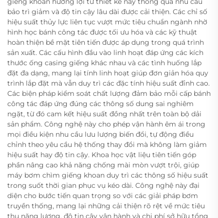
giếng khoan hưởng lợi từ thiết kế này thông qua nhu cầu
bảo trì giảm và độ tin cậy lâu dài được cải thiện. Các chỉ số
hiệu suất thủy lực liên tục vượt mức tiêu chuẩn ngành nhờ
hình học bánh công tác được tối ưu hóa và các kỹ thuật
hoàn thiện bề mặt tiên tiến được áp dụng trong quá trình
sản xuất. Các cấu hình đầu vào linh hoạt đáp ứng các kích
thước ống casing giếng khác nhau và các tình huống lắp
đặt đa dạng, mang lại tính linh hoạt giúp đơn giản hóa quy
trình lắp đặt mà vẫn duy trì các đặc tính hiệu suất đỉnh cao.
Các biện pháp kiểm soát chất lượng đảm bảo mỗi cấp bánh
công tác đáp ứng đúng các thông số dung sai nghiêm
ngặt, từ đó cam kết hiệu suất đồng nhất trên toàn bộ dải
sản phẩm. Công nghệ này cho phép vận hành êm ái trong
mọi điều kiện nhu cầu lưu lượng biến đổi, tự động điều
chỉnh theo yêu cầu hệ thống thay đổi mà không làm giảm
hiệu suất hay độ tin cậy. Khoa học vật liệu tiên tiến góp
phần nâng cao khả năng chống mài mòn vượt trội, giúp
máy bơm chìm giếng khoan duy trì các thông số hiệu suất
trong suốt thời gian phục vụ kéo dài. Công nghệ này đại
diện cho bước tiến quan trọng so với các giải pháp bơm
truyền thống, mang lại những cải thiện rõ rệt về mức tiêu
thụ năng lượng, độ tin cậy vận hành và chi phí sở hữu tổng