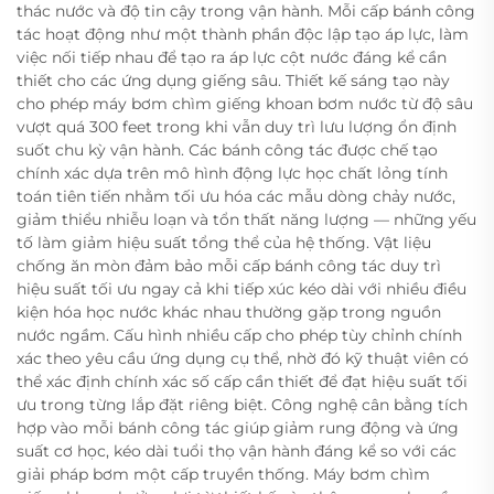
thác nước và độ tin cậy trong vận hành. Mỗi cấp bánh công
tác hoạt động như một thành phần độc lập tạo áp lực, làm
việc nối tiếp nhau để tạo ra áp lực cột nước đáng kể cần
thiết cho các ứng dụng giếng sâu. Thiết kế sáng tạo này
cho phép máy bơm chìm giếng khoan bơm nước từ độ sâu
vượt quá 300 feet trong khi vẫn duy trì lưu lượng ổn định
suốt chu kỳ vận hành. Các bánh công tác được chế tạo
chính xác dựa trên mô hình động lực học chất lỏng tính
toán tiên tiến nhằm tối ưu hóa các mẫu dòng chảy nước,
giảm thiểu nhiễu loạn và tổn thất năng lượng — những yếu
tố làm giảm hiệu suất tổng thể của hệ thống. Vật liệu
chống ăn mòn đảm bảo mỗi cấp bánh công tác duy trì
hiệu suất tối ưu ngay cả khi tiếp xúc kéo dài với nhiều điều
kiện hóa học nước khác nhau thường gặp trong nguồn
nước ngầm. Cấu hình nhiều cấp cho phép tùy chỉnh chính
xác theo yêu cầu ứng dụng cụ thể, nhờ đó kỹ thuật viên có
thể xác định chính xác số cấp cần thiết để đạt hiệu suất tối
ưu trong từng lắp đặt riêng biệt. Công nghệ cân bằng tích
hợp vào mỗi bánh công tác giúp giảm rung động và ứng
suất cơ học, kéo dài tuổi thọ vận hành đáng kể so với các
giải pháp bơm một cấp truyền thống. Máy bơm chìm