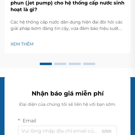
phun (jet pump) cho hệ thống cấp nước sinh
hoạt là gì?
Các hệ thống cấp nước dân dụng hiện đại đòi hỏi các
giải pháp bơm đáng tin cậy, vừa đảm bảo hiệu suất
ổn định vừa duy trì tính kinh tế. Bơm phun là một
trong những lựa chọn linh hoạt và đáng tin cậy nhất
XEM THÊM
hiện có dành cho chủ nhà đang tìm cách thiết lập...
Nhận báo giá miễn phí
Đại diện của chúng tôi sẽ liên hệ với bạn sớm.
Email
0/100