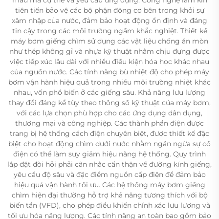
tiên tiến bảo vệ các bộ phận động cơ bên trong khỏi sự
xâm nhập của nước, đảm bảo hoạt động ổn định và đáng
tin cậy trong các môi trường ngầm khắc nghiệt. Thiết kế
máy bơm giếng chìm sử dụng các vật liệu chống ăn mòn
như thép không gỉ và nhựa kỹ thuật nhằm chịu đựng được
việc tiếp xúc lâu dài với nhiều điều kiện hóa học khác nhau
của nguồn nước. Các tính năng bù nhiệt độ cho phép máy
bơm vận hành hiệu quả trong nhiều môi trường nhiệt khác
nhau, vốn phổ biến ở các giếng sâu. Khả năng lưu lượng
thay đổi đáng kể tùy theo thông số kỹ thuật của máy bơm,
với các lựa chọn phù hợp cho các ứng dụng dân dụng,
thương mại và công nghiệp. Các thành phần điện được
trang bị hệ thống cách điện chuyên biệt, được thiết kế đặc
biệt cho hoạt động chìm dưới nước nhằm ngăn ngừa sự cố
điện có thể làm suy giảm hiệu năng hệ thống. Quy trình
lắp đặt đòi hỏi phải cân nhắc cẩn thận về đường kính giếng,
yêu cầu độ sâu và đặc điểm nguồn cấp điện để đảm bảo
hiệu quả vận hành tối ưu. Các hệ thống máy bơm giếng
chìm hiện đại thường hỗ trợ khả năng tương thích với bộ
biến tần (VFD), cho phép điều khiển chính xác lưu lượng và
tối ưu hóa năng lượng. Các tính năng an toàn bao gồm bảo