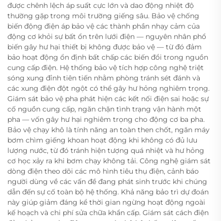
được chênh lệch áp suất cực lớn và dao động nhiệt độ
thường gặp trong môi trường giếng sâu. Bảo vệ chống
biến động điện áp bảo vệ các thành phần nhạy cảm của
động cơ khỏi sự bất ổn trên lưới điện — nguyên nhân phổ
biến gây hư hại thiết bị không được bảo vệ — từ đó đảm
bảo hoạt động ổn định bất chấp các biến đổi trong nguồn
cung cấp điện. Hệ thống bảo vệ tích hợp công nghệ triệt
sóng xung đỉnh tiên tiến nhằm phòng tránh sét đánh và
các xung điện đột ngột có thể gây hư hỏng nghiêm trọng.
Giám sát bảo vệ pha phát hiện các kết nối điện sai hoặc sự
cố nguồn cung cấp, ngăn chặn tình trạng vận hành một
pha — vốn gây hư hại nghiêm trọng cho động cơ ba pha.
Bảo vệ chạy khô là tính năng an toàn then chốt, ngăn máy
bơm chìm giếng khoan hoạt động khi không có đủ lưu
lượng nước, từ đó tránh hiện tượng quá nhiệt và hư hỏng
cơ học xảy ra khi bơm chạy không tải. Công nghệ giám sát
dòng điện theo dõi các mô hình tiêu thụ điện, cảnh báo
người dùng về các vấn đề đang phát sinh trước khi chúng
dẫn đến sự cố toàn bộ hệ thống. Khả năng bảo trì dự đoán
này giúp giảm đáng kể thời gian ngừng hoạt động ngoài
kế hoạch và chi phí sửa chữa khẩn cấp. Giám sát cách điện