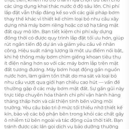
các ứng dụng khai thác nước ở độ sâu lớn. Chi phí
lắp đặt vẫn thấp đáng kể so với các giải pháp bơm
thay thế khác vì thiết kế chìm loại bỏ nhu cầu xây
dựng nhà máy bơm riêng hoặc cơ sở hạ tầng mặt
đất quy mô lớn. Bạn tiết kiệm chi phí xây dựng
đồng thời có được quy trình lắp đặt tối ưu hơn, giúp
rút ngắn tiến độ dự án và giảm yêu cầu về nhân
công. Hiệu suất năng lượng là một ưu điểm nổi bật,
khi hệ thống máy bơm chìm giếng khoan tiêu thụ
ít điện năng hơn so với các máy bơm lắp trên mặt
đất tương đương. Máy bơm hoạt động gần nguồn
nước hơn, làm giảm tổn thất do ma sát và loại bỏ
nhu cầu vượt qua giới hạn chiều cao hút — vấn đề
thường gặp ở các máy bơm mặt đất. Sự gần gũi này
trực tiếp chuyển hóa thành chi phí vận hành hàng
tháng thấp hơn và cải thiện tính bền vững môi
trường. Yêu cầu bảo trì ở mức tối thiểu nhờ thiết kế
kín, bảo vệ các bộ phận bên trong khỏi các chất gây
ô nhiễm từ bên ngoài và tác động của thời tiết. Bạn
tránh được các lần gọi dịch vụ bảo dưỡng thường