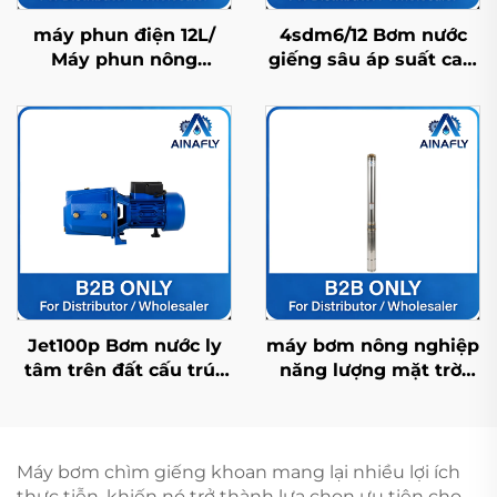
máy phun điện 12L/
4sdm6/12 Bơm nước
Máy phun nông
giếng sâu áp suất cao,
nghiệp/ Máy phun
độ bền cao, dùng cho
đồng ruộng/ Máy phun
cấp nước ở khu vực
thuốc trừ sâu/ Máy
nông thôn và dân
phun áp lực cao
dụng
Jet100p Bơm nước ly
máy bơm nông nghiệp
tâm trên đất cấu trúc
năng lượng mặt trời
chính xác, hiệu suất
4fdc3.5/95-120/900 với
cao, ổn định và đa
lưu lượng dòng chảy
năng
cao, lý tưởng cho tưới
tiêu cây trồng
Máy bơm chìm giếng khoan mang lại nhiều lợi ích
thực tiễn, khiến nó trở thành lựa chọn ưu tiên cho