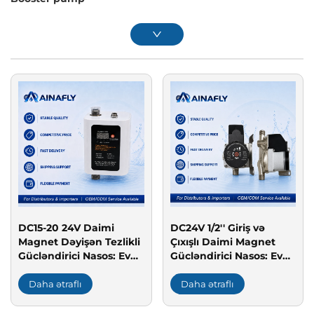
DC15-20 24V Daimi
DC24V 1/2'' Giriş və
Magnet Dəyişən Tezlikli
Çıxışlı Daimi Magnet
Gücləndirici Nasos: Ev
Gücləndirici Nasos: Ev
su təzyiqi üçün səssiz,
su təzyiqi üçün
enerji qənaətli nasos
Daha ətraflı
Daha ətraflı