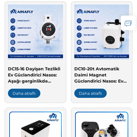
DC15-16 Dəyişən Tezlikli
DC10-20t Avtomatik
Ev Gücləndirici Nasos:
Daimi Magnet
Aşağı gərginlikdə
Gücləndirici Nasos: Ev
işləyən, səssiz ev su
su təchizatı üçün səssiz,
nasosu
enerji qənaətli nasos
Daha ətraflı
Daha ətraflı