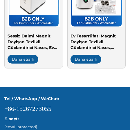
Sessiz Daimi Maqnit
Ev Təsərrüfatı Maqnit
Dəyişən Tezlikli
Dəyişən Tezlikli
Gücləndirici Nasos, Ev
Gücləndirici Nasos,
Təsərrüfatı Su Təzyiqi və
Torpaq Üstü Nasos, Su
Kiçik Miqyaslı Sulama
Təchizatı və Kənd
Daha ətraflı
Daha ətraflı
Üçün AC İle Qidalanan
Təsərrüfatı Sulaması
Enerjiyə Qənaət Edən
Üçün DC15-22S, DC İle
Su Nasosu
Qidalanan Şəbəkədən
Asılı Olmayan Su
Nasosu
Tel / WhatsApp / WeChat:
+86-15267273055
E-poçt:
[email protected]