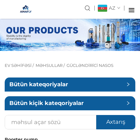
AZ
EV SƏHIFƏSI
/
MƏHSULLAR
/
GÜCLƏNDIRICI NASOS
Bütün kateqoriyalar
Bütün kiçik kateqoriyalar
Axtarış
Booster pump