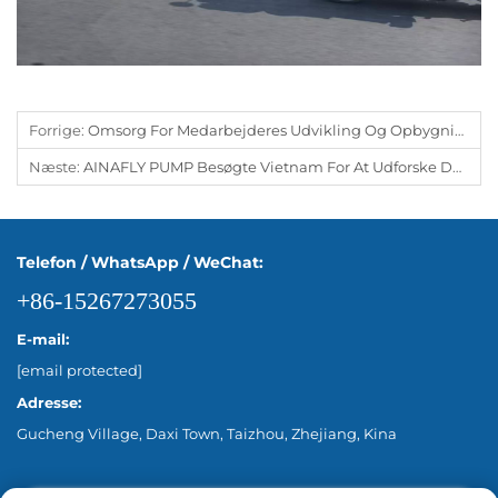
Forrige:
Omsorg For Medarbejderes Udvikling Og Opbygning Af En Stærkere Virksomhedskultur
Næste:
AINAFLY PUMP Besøgte Vietnam For At Udforske Det Lokale Marked For Vandpumper Og Styrke Kundesamarbejdet
Telefon / WhatsApp / WeChat:
+86-15267273055
E-mail:
[email protected]
Adresse:
Gucheng Village, Daxi Town, Taizhou, Zhejiang, Kina