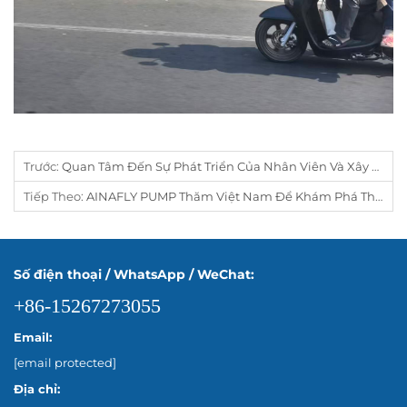
Trước:
Quan Tâm Đến Sự Phát Triển Của Nhân Viên Và Xây Dựng Văn Hóa Doanh Nghiệp Vững Mạnh
Tiếp Theo:
AINAFLY PUMP Thăm Việt Nam Để Khám Phá Thị Trường Máy Bơm Nước Địa Phương Và Tăng Cường Hợp Tác Với Khách Hàng
Số điện thoại / WhatsApp / WeChat:
+86-15267273055
Email:
[email protected]
Địa chỉ: