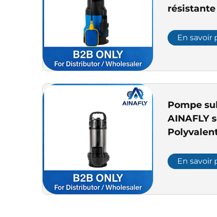
résistante
équipée d’
flotteur a
En savoir 
drainage d
piscines, 
jardins
Pompe su
AINAFLY s
Polyvalent
et légère
corps en a
En savoir 
protectio
une fiabil