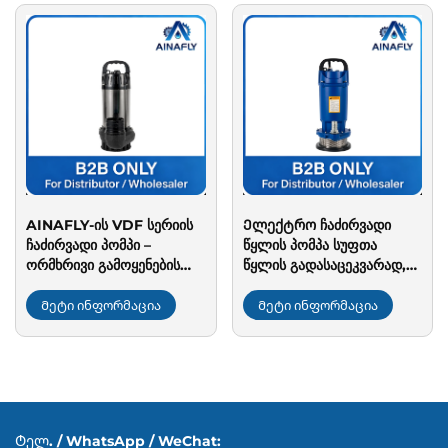
აუზების, ტბების და
სარეცხ სადგურების,
ბაღების გამოყენებისთვის
მაღაროების და
სამრეწველო წყლის
გატანისთვის
AINAFLY-ის VDF სერიის
Ელექტრო ჩაძირვადი
ჩაძირვადი პომპი –
წყლის პომპა სუფთა
ორმხრივი გამოყენების
წყლის გადასაცეკვარად,
შესაძლებლობით სუფთა
სოფლის მეურნეობის
და მსუბუქად
მორწყვისთვის და
Მეტი ინფორმაცია
Მეტი ინფორმაცია
დაბინძურებული
საყოფაცხოვრებო
წყლისთვის, სტაინლესის
გამოყენებისთვის
სხეულით და თერმული
დაცვით სიმდგრადობის
უზრუნველყოფად
Ტელ. / WhatsApp / WeChat: