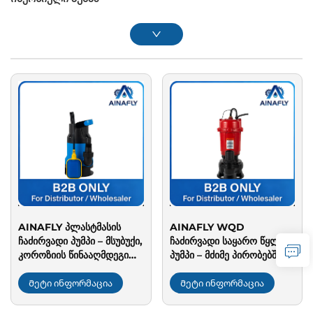
AINAFLY პლასტმასის
AINAFLY WQD
ჩაძირვადი პუმპი – მსუბუქი,
ჩაძირვადი საყარო წყლის
კოროზიის წინააღმდეგი
პუმპი – მძიმე პირობებში
და ავტომატური
გამოსაყენებლად, საყარო
ფლოტაციური
წყლის გასატანად,
Მეტი ინფორმაცია
Მეტი ინფორმაცია
გადამრთველი სუფთა
დაკლაკვის წინააღმდეგი
წყლის გატანისთვის,
და თერმულად დაცული