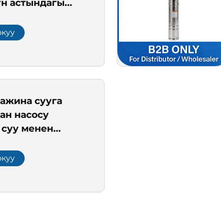
ун астындагы
коррозияга
, жогорку
окуу
дүүлүк жана
 алуу үчүн узак
 жарамдуу
важина сууга
ан насосу
 суу менен
ылуу жана айыл
у менен камсыз
окуу
үн SDM сериясы