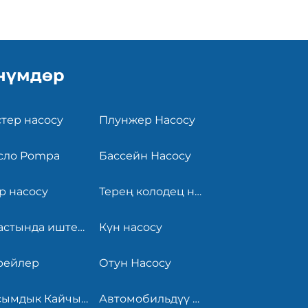
нүмдөр
тер насосу
Плунжер Насосу
сло Pompa
Бассейн Насосу
р насосу
Терең колодец насосу
Су астында иштеген насос
Күн насосу
рейлер
Отун Насосу
Басымдык Кайчылары
Автомобильдүү Ылдам Жуугуч Машина