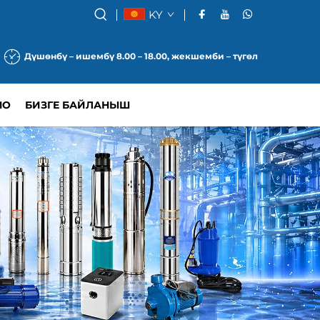
KY
Дүшөнбү – ишембү 8.00 – 18.00, жекшемби – түгөл
МО
БИЗГЕ БАЙЛАНЫШ