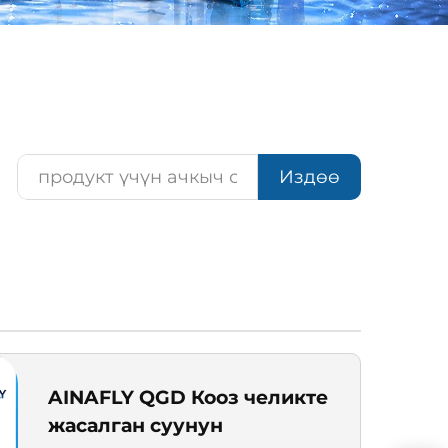
Издөө
AINAFLY QGD Кооз челикте
жасалган суунун