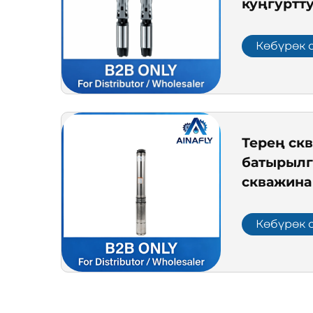
куңгуртт
насосу – 
төзүмдүү
Көбүрөк 
эффектив
терең суу
мөөнөткө
Терең ск
батырылг
скважина
камсыз к
чарба су
Көбүрөк 
кылуу үч