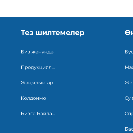
Тез шилтемелер
Ө
Биз жөнүндө
Бус
Продукциялар
Ма
Жаңылыктар
Же
Колдонмо
Бизге Байланыш
Сп