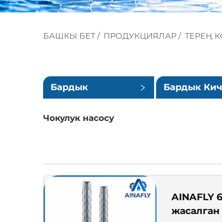
БАШКЫ БЕТ
/
ПРОДУКЦИЯЛАР
/
ТЕРЕҢ 
Бардык
Бардык Ки
категориялар
Категориял
Чокулук насосу
AINAFLY 6
жасалган