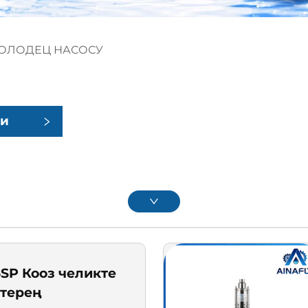
КОЛОДЕЦ НАСОСУ
чи
ар
SP Кооз челикте
 терең