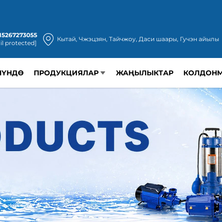
15267273055
Кытай, Чжэцзян, Тайчжоу, Даси шаары, Гучэн айылы
il protected]
НҮНДӨ
ПРОДУКЦИЯЛАР
ЖАҢЫЛЫКТАР
КОЛДОН