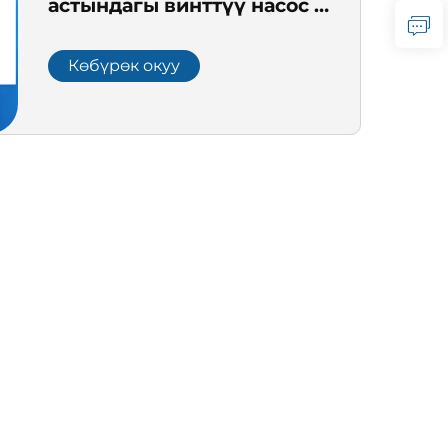
астындагы винттүү насос –
жогорку көтөрүү
бийиктиги, төмөн
Көбүрөк окуу
көлөмдөгү дыбыс жана
терең куңгурттар,
иригация жана айыл чарба
суу менен камсыз кылуу
үчүн идеалдуу