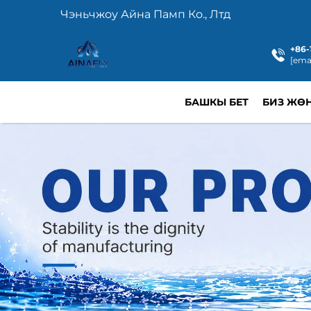
Чэньчжоу Айна Памп Ко., Лтд
+86-
[ema
БАШКЫ БЕТ
БИЗ ЖӨ