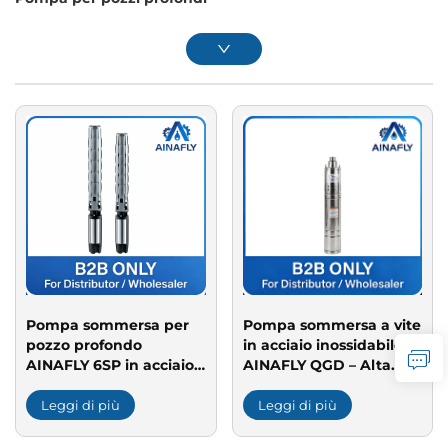
Pompa sommersa per
Pompa sommersa a vite
pozzo profondo
in acciaio inossidabile
AINAFLY 6SP in acciaio
AINAFLY QGD – Alta
inossidabile – Resistente
prevalenza, basso
alla corrosione, ad alta
rumore e ideale per
Leggi di più
Leggi di più
efficienza e di lunga
pozzi profondi,
durata per l’estrazione
irrigazione e