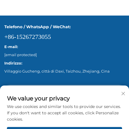
Telefono / WhatsApp / WeChat:
+86-15267273055
E-mail:
[email protected]
Indirizzo:
Villaggio Gucheng, città di Daxi, Taizhou, Zhejiang, Cina
We value your privacy
We use cookies and similar tools to provide our services.
If you don't want to accept all cookies, click Personalize
cookies.
Copyright © 2026 Zhejiang Aina Pump Co., Ltd.
Beijing Tutti i diritti riservati. -
Informativa sulla