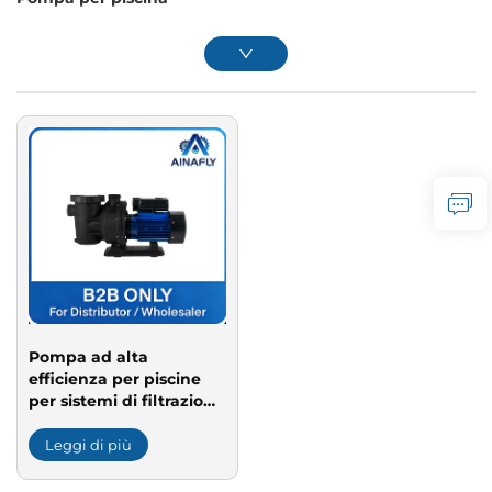
Pompa ad alta
efficienza per piscine
per sistemi di filtrazione
e circolazione
dell'acqua con motore a
Leggi di più
basso rumore