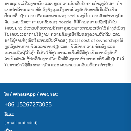
ການຊ່ວຍແກ້ໄຂງ່າຍຂຶ້ນ ແລະ ຫຼຸດຄວາມສັບສົນໃນການບໍາລຸງຮັກສາ. ຄຳ
ແນະນຳດ້ານຄວາມໝັ້ນຄົງຍັງຄຸມເຖິງການປ້ອງກັນບັນຫາທີ່ເກີດຂື້ນເປັນ
ປົກກະຕິ ເຊັ່ນ: ການເສື່ອມສະພາບຂອງ seal ຂອງປັ້ມ, ການສຶກສາຂອງກົກ
ຈັບ, ແລະ ບັນຫາການອຸດຕັນຂອງ nozzle. ຂໍ້ດີດ້ານຄວາມເຊື່ອຖືໄດ້ໃນ
ໄລຍະຍາວ ປະກອບດ້ວຍການຮັກສາຄຸນນະພາບການລະເບີດໄວ້ຢ່າງຕໍ່ເນື່ອງ
ໃນໄລຍະເວລາການໃຊ້ງານ, ຄວາມສົມໆເທົ່າກັນຂອງຄວາມກົດດັນ, ແລະ
ຄ່າໃຊ້ຈ່າຍທັງໝົດໃນການເປັນເຈົ້າຂອງ (total cost of ownership) ທີ່
ຫຼຸດລົງຜ່ານການຍືດເວລາການປ່ຽນແທນ. ຂໍ້ດີດ້ານຄວາມໝັ້ນຄົງ ແລະ
ຄວາມເຊື່ອຖືໄດ້ເຫຼົ່ານີ້ເຮັດໃຫ້ສູດການລະເບີດທີ່ດີທີ່ສຸດເປັນການລົງທຶນທີ່
ຈຳເປັນສຳລັບຜູ້ປະຕິບັດງານມືອາຊີບທີ່ຕ້ອງການຜົນການປະຕິບັດທີ່ເຊື່ອຖືໄດ້
ໃນການນຳໃຊ້ທີ່ແຕກຕ່າງກັນ ແລະ ສະພາບແວດລ້ອມທີ່ແຕກຕ່າງກັນ.
ໂທ / WhatsApp / WeChat:
+86-15267273055
ອີເມວ:
[email protected]
ເພີ່ມ: