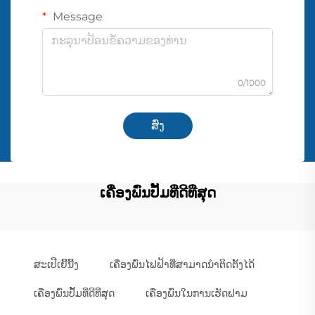
Message
0/1000
ສົ່ງ
ເຄື່ອງພົ່ນປັ້ມທີ່ດີທີ່ສຸດ
ສະເປີເຍີ້ນີ້ງ
ເຄື່ອງພົ່ນໄຟຟ້າທີ່ສາມາດນຳຕິດຕັ້ງໄດ້
ເຄື່ອງພົ່ນປັ້ມທີ່ດີທີ່ສຸດ
ເຄື່ອງພົ່ນໃນການເຮັດຟາມ