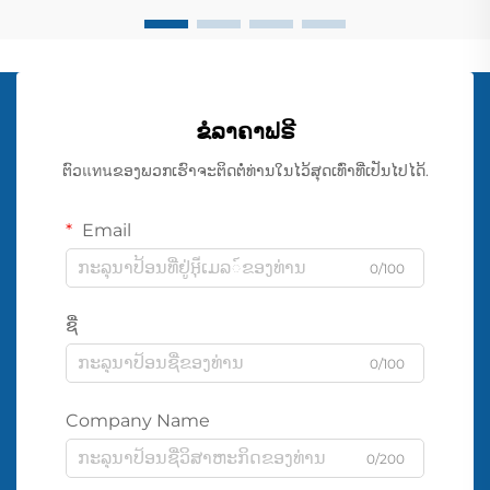
ຂໍລາຄາຟຣີ
ຕົວแทนຂອງພວກເຮົາຈະຕິດຕໍ່ທ່ານໃນໄວ້ສຸດເທົ່າທີ່ເປັນໄປໄດ້.
Email
0/100
ຊື່
0/100
Company Name
0/200