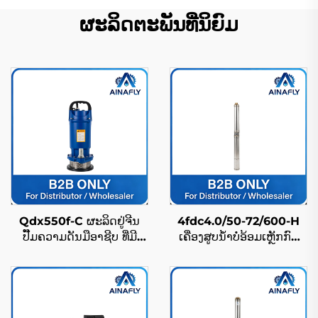
ຜະລິດຕະພັນທີ່ນິຍົມ
Qdx550f-C ຜະລິດຢູ່ຈີນ
4fdc4.0/50-72/600-H
ປັ໊ມຄວາມດັນມືອາຊີບ ທີ່ມີ
ເຄື່ອງສູບນ້ຳບໍ່ອ້ອມເຫຼັກກົດ
ຄວາມສາມາດຍົກສູງ ພ້ອມກັນ
ແສງຕາເວັນ ສຳລັບບໍ່ເລິ້ກ ທົນ
ນ້ຳໃນລະດັບ IP68
ກັ່ວເວລາຍາວ ແລະ ລາຄາ
ໂຮງງານ