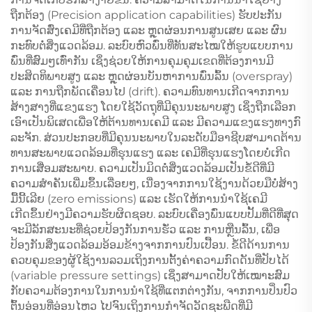
ຖືກຕ້ອງ (Precision application capabilities) ຮັບປະກັນ
ການຈັດສົ່ງເຄມີທີ່ຖືກຕ້ອງ ແລະ ຫຼຸດຜ່ອນການສູນເສຍ ແລະ ຜົນ
ກະທົບຕໍ່ສິ່ງແວດລ້ອມ. ລະບົບຫົວພົ່ນທີ່ທັນສະໄໝໃຫ້ຮູບແບບການ
ພົ່ນທີ່ສົມໆເທົ່າກັນ ເຊິ່ງຊ່ວຍໃຫ້ການຄຸມຄຸມເຂດທີ່ຕ້ອງການມີ
ປະສິດທິພາບສູງ ແລະ ຫຼຸດຜ່ອນບັນຫາການພົ່ນລົ້ນ (overspray)
ແລະ ການຖືກພັດເຄື່ອນໄປ (drift). ຄວາມທົນທານເກີດຈາກການ
ສ້າງສາງທີ່ແຂງແຮງ ໂດຍໃຊ້ວັດຖຸທີ່ມີຄຸນນະພາບສູງ ເຊິ່ງຖືກເລືອກ
ເອົາເປັນພິເສດເພື່ອໃຫ້ຕ້ານທານເຄມີ ແລະ ມີຄວາມແຂງແຮງທາງກົ
ລະຈັກ. ສ່ວນປະກອບທີ່ມີຄຸນນະພາບໃນລະດັບມືອາຊີບສາມາດຕ້ານ
ທານສະພາບແວດລ້ອມທີ່ຮຸນແຮງ ແລະ ເຄມີທີ່ຮຸນແຮງໂດຍບໍ່ເກີດ
ການເສື່ອມສະພາບ. ຄວາມເປັນມິດຕໍ່ສິ່ງແວດລ້ອມເປັນຂໍ້ດີທີ່ມີ
ຄວາມສຳຄັນເພີ່ມຂຶ້ນເລື່ອຍໆ, ເນື່ອງຈາກການໃຊ້ງານດ້ວຍມືບໍ່ສ້າງ
ມື້ນີ້ເລີຍ (zero emissions) ແລະ ເຮັດໃຫ້ການນຳໃຊ້ເຄມີ
ເກີດຂຶ້ນຢ່າງມີຄວາມຮັບຜິດຊອບ. ລະບົບເຄື່ອງພົ່ນແບບປັ້ມທີ່ດີທີ່ສຸດ
ຈະມີລັກສະນະທີ່ຊ່ວຍປ້ອງກັນການຮັ່ວ ແລະ ການຫຼືນລົ້ນ, ເພື່ອ
ປ້ອງກັນສິ່ງແວດລ້ອມອ້ອມຂ້າງຈາກການປົນເປື້ອນ. ຂໍ້ດີດ້ານການ
ຄວບຄຸມຂອງຜູ້ໃຊ້ງານລວມເຖິງການຕັ້ງຄ່າຄວາມກົດດັນທີ່ປັບໄດ້
(variable pressure settings) ເຊິ່ງສາມາດປັບໃຫ້ເໝາະສົມ
ກັບຄວາມຕ້ອງການໃນການນຳໃຊ້ທີ່ແຕກຕ່າງກັນ, ຈາກການປິ່ນປົວ
ຕົ້ນອ່ອນທີ່ອ່ອນໄຫວ ໄປຈົນເຖິງການກຳຈັດວັດຊະພືດທີ່ມີ