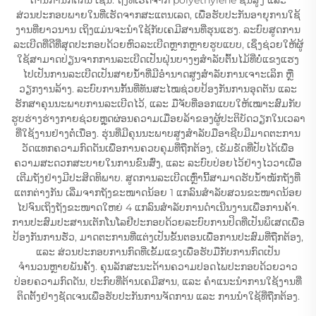
ສ່ວນປະກອບພາຍໃນທີ່ເຮັດຈາກສະແຕນເລດ, ເພື່ອຮັບປະກັນອາຍຸການໃຊ້
ງານທີ່ຍາວນານ ເຖິງແມ່ນຈະນຳໃຊ້ກັບເຄມີສານທີ່ຮຸນແຮງ. ລະບົບສູດການ
ລະເບີດທີ່ດີທີ່ສຸດປະກອບດ້ວຍຫົວລະເບີດຫຼາກຫຼາຍຮູບແບບ, ເຊິ່ງຊ່ວຍໃຫ້ຜູ້
ໃຊ້ສາມາດປ່ຽນຈາກການລະເບີດເປັນຝຸ່ນບາງໆສຳລັບຕົ້ນໄມ້ທີ່ບໍ່ແຂງແຮງ
ໄປເປັນການລະເບີດເປັນສາຍນ້ຳທີ່ມີອຳນາດສູງສຳລັບການເຈາະເລິກ ຫຼື
ວຽກງານລ້າງ. ລະບົບການກັ້ນທີ່ທັນສະໄໝຊ່ວຍປ້ອງກັນການອຸດຕັນ ແລະ
ຮັກສາຄຸນນະພາບການລະເບີດໄວ້, ແລະ ມືຈັບທີ່ອອກແບບໃຫ້ເໝາະສົມກັບ
ຮູບຮ່າງຮ່າງກາຍຊ່ວຍຫຼຸດຜ່ອນຄວາມເມື່ອຍລ້າຂອງຜູ້ປະຕິບັດວຽກໃນເວລາ
ທີ່ໃຊ້ງານຢ່າງຕໍ່ເນື່ອງ. ຮຸ່ນທີ່ມີຄຸນນະພາບສູງສຳລັບມືອາຊີບມີມາດຕະການ
ວັດແທກຄວາມກົດດັນເພື່ອການຄວບຄຸມທີ່ຖືກຕ້ອງ, ເຂັມຂັດທີ່ປັບໄດ້ເພື່ອ
ຄວາມສະດວກສະບາຍໃນການຂົນສົ່ງ, ແລະ ລະບົບປ່ອຍໄວ້ຢ່າງໄວວາເພື່ອ
ເຕີມຖັງຢ່າງມີປະສິດທິພາບ. ສູດການລະເບີດເຫຼົ່ານີ້ສາມາດຮັບນ້ຳໜັກຖັງທີ່
ແຕກຕ່າງກັນ ເລີ່ມຈາກຖັງຂະໜາດນ້ອຍ 1 ແກລົນສຳລັບສວນຂະໜາດນ້ອຍ
ໄປຈົນເຖິງຖັງຂະໜາດໃຫຍ່ 4 ແກລົນສຳລັບການດຳເນີນງານເພື່ອການຄ້າ.
ການປະສົມປະສານເຕັກໂນໂລຢີປະກອບດ້ວຍລະບົບການປິດທີ່ເປັນພິເສດເພື່ອ
ປ້ອງກັນການຮັ່ວ, ມາດຕະການທີ່ແຕ່ງເປັນຂັ້ນຕອນເພື່ອການປະສົມທີ່ຖືກຕ້ອງ,
ແລະ ສ່ວນປະກອບການກົດທີ່ເຂັ້ມແຂງເພື່ອຮັບມືກັບການກົດເປັນ
ຈຳນວນຫຼາຍພັນຄັ້ງ. ຄຸນລັກສະນະດ້ານຄວາມປອດໄພປະກອບດ້ວຍວາວ
ປ່ອຍຄວາມກົດດັນ, ປະກົບທີ່ຕ້ານເຄມີສານ, ແລະ ຄຳແນະນຳການໃຊ້ງານທີ່
ຕິດຕັ້ງຢ່າງຊັດເຈນເພື່ອຮັບປະກັນການຈັດການ ແລະ ການນຳໃຊ້ທີ່ຖືກຕ້ອງ.