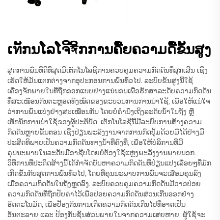
ເทັກນໂລໂຈີঈິກການຄື້ຍຄວາມດື້ຂັ້ນສູງ
ສູດການພົ່ນທີ່ດີທີ່ສຸດມີເຕັກໂນໂລຊີການຄວບຄຸມຄວາມກົດດັນທີ່ສຸກເສີນ ເຊິ່ງ
ເຮັດໃຫ້ມັນແຕກຕ່າງຈາກອຸປະກອນການພົ່ນທົ່ວໄປ. ລະບົບຂັ້ນສູງນີ້ໃຊ້
ເຄື່ອງຈັກພາຍໃນທີ່ຖືກອອກແບບຢ່າງແນ່ນອນເພື່ອຮັກສາລະດັບຄວາມກົດດັນ
ທີ່ສະເໝືອນກັນຕະຫຼອດທັງໝົດຂອງຂະບວນການການນຳໃຊ້, ເພື່ອໃຫ້ແນ່ໃຈ
ວ່າການພົ່ນແບ່ງຢ່າງສະເໝືອນກັນ ໂດຍບໍ່ຄຳນຶງເຖິງລະດັບນ້ຳໃນຖັງ ຫຼື
ເທັກນິກການນຳໃຊ້ຂອງຜູ້ປະຕິບັດ. ເຕັກໂນໂລຊີນີ້ມີລະບົບການສ້າງຄວາມ
ກົດດັນຫຼາຍຂັ້ນຕອນ ເຊິ່ງປ່ຽນພະລັງງານຈາກການກົດປຸ້ມດ້ວຍມືໄດ້ຢ່າງມີ
ປະສິດທິພາບເປັນຄວາມກົດດັນທາງນ້ຳທີ່ຄົງທີ່, ເພື່ອໃຫ້ບໍລິການທີ່ມີ
ຄຸນນະພາບໃນລະດັບມືອາຊີບໂດຍບໍ່ຕ້ອງໃຊ້ແຫຼ່ງພະລັງງານພາຍນອກ.
ວິທີການທີ່ປະດິດສ້າງນີ້ໄດ້ກຳຈັດບັນຫາຄວາມກົດດັນທີ່ປ່ຽນແປງເລື່ອຍໆທີ່ມັກ
ເກີດຂຶ້ນກັບສູດການພົ່ນທົ່ວໄປ, ໂດຍທີ່ຄຸນນະພາບການພົ່ນຈະເສື່ອມຄຸນລົງ
ເມື່ອຄວາມກົດດັນໃນຖັງຫຼຸດລົງ. ລະບົບຄວບຄຸມຄວາມກົດດັນມີວາວປ່ອຍ
ຄວາມກົດດັນທີ່ຖືກປັບຄ່າໄວ້ເພື່ອປ່ອຍຄວາມກົດດັນສ່ວນເກີນອອກຢ່າງ
ອັດຕະໂນມັດ, ເພື່ອປ້ອງກັນການເກີດຄວາມກົດດັນເກີນໄປທີ່ອາດເປັນ
ອັນຕະລາຍ ແລະ ປ້ອງກັນຊິ້ນສ່ວນພາຍໃນຈາກຄວາມເສຍຫາຍ. ຜູ້ໃຊ້ຈະ