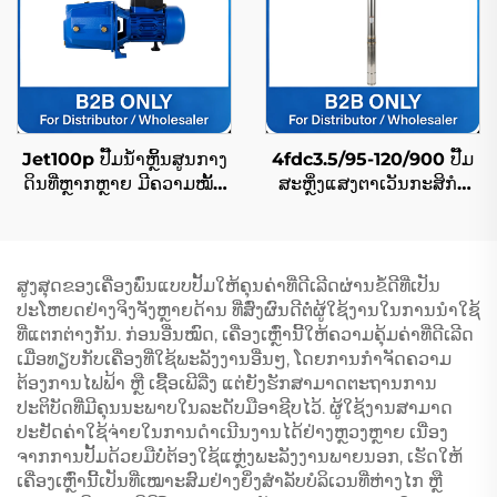
Jet100p ປັ໊ມນ້ຳຫຼິ້ນສູນກາງ
4fdc3.5/95-120/900 ປັ໊ມ
ດິນທີ່ຫຼາກຫຼາຍ ມີຄວາມໝັ້ນ
ສະຫຼິ່ງແສງຕາເວັນກະສິກໍາ
ສະຫຼາດ ປະສິດທິພົບສູງ ແລະ
ດ້ວຍອັດຕາການໄຫຼສູງ, ເໝາະ
ມີໂຄງສ້າງແນ່ນອນ
ສຳລັບການຊົນລະປະທານພືດ
ສູງສຸດຂອງເຄື່ອງພົ່ນແບບປັ້ມໃຫ້ຄຸນຄ່າທີ່ດີເລີດຜ່ານຂໍ້ດີທີ່ເປັນ
ປະໂຫຍດຢ່າງຈິງຈັງຫຼາຍດ້ານ ທີ່ສົ່ງຜົນດີຕໍ່ຜູ້ໃຊ້ງານໃນການນຳໃຊ້
ທີ່ແຕກຕ່າງກັນ. ກ່ອນອື່ນໝົດ, ເຄື່ອງເຫຼົ່ານີ້ໃຫ້ຄວາມຄຸ້ມຄ່າທີ່ດີເລີດ
ເມື່ອທຽບກັບເຄື່ອງທີ່ໃຊ້ພະລັງງານອື່ນໆ, ໂດຍການກຳຈັດຄວາມ
ຕ້ອງການໄຟຟ້າ ຫຼື ເຊື້ອເພີລີ່ງ ແຕ່ຍັງຮັກສາມາດຕະຖານການ
ປະຕິບັດທີ່ມີຄຸນນະພາບໃນລະດັບມືອາຊີບໄວ້. ຜູ້ໃຊ້ງານສາມາດ
ປະຢັດຄ່າໃຊ້ຈ່າຍໃນການດຳເນີນງານໄດ້ຢ່າງຫຼວງຫຼາຍ ເນື່ອງ
ຈາກການປັ້ມດ້ວຍມືບໍ່ຕ້ອງໃຊ້ແຫຼ່ງພະລັງງານພາຍນອກ, ເຮັດໃຫ້
ເຄື່ອງເຫຼົ່ານີ້ເປັນທີ່ເໝາະສົມຢ່າງຍິ່ງສຳລັບບໍລິເວນທີ່ຫ່າງໄກ ຫຼື