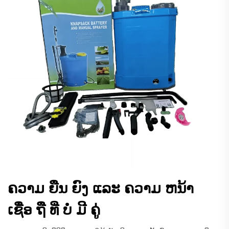
ຄວາມ ຍືນ ຍົງ ແລະ ຄວາມ ຫນ້າ
ເຊື່ອ ຖື ທີ່ ບໍ່ ມີ ຄູ່