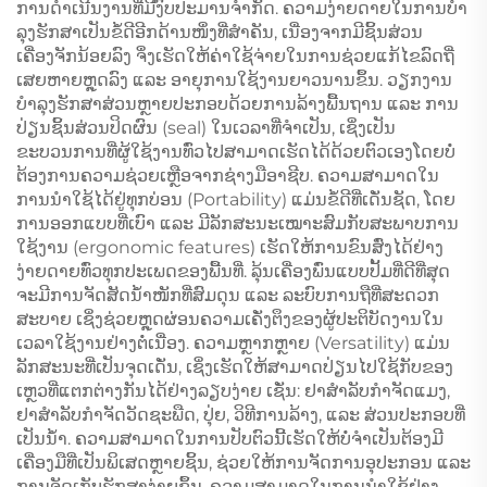
ການດຳເນີນງານທີ່ມີງົບປະມານຈຳກັດ. ຄວາມງ່າຍດາຍໃນການບໍາ
ລຸງຮັກສາເປັນຂໍ້ດີອີກດ້ານໜຶ່ງທີ່ສຳຄັນ, ເນື່ອງຈາກມີຊິ້ນສ່ວນ
ເຄື່ອງຈັກນ້ອຍລົງ ຈຶ່ງເຮັດໃຫ້ຄ່າໃຊ້ຈ່າຍໃນການຊ່ວຍແກ້ໄຂລົດຖີ່
ເສຍຫາຍຫຼຸດລົງ ແລະ ອາຍຸການໃຊ້ງານຍາວນານຂຶ້ນ. ວຽກງານ
ບໍາລຸງຮັກສາສ່ວນຫຼາຍປະກອບດ້ວຍການລ້າງພື້ນຖານ ແລະ ການ
ປ່ຽນຊິ້ນສ່ວນປິດຜົນ (seal) ໃນເວລາທີ່ຈຳເປັນ, ເຊິ່ງເປັນ
ຂະບວນການທີ່ຜູ້ໃຊ້ງານທົ່ວໄປສາມາດເຮັດໄດ້ດ້ວຍຕົວເອງໂດຍບໍ່
ຕ້ອງການຄວາມຊ່ວຍເຫຼືອຈາກຊ່າງມືອາຊີບ. ຄວາມສາມາດໃນ
ການນຳໃຊ້ໄດ້ຢູ່ທຸກບ່ອນ (Portability) ແມ່ນຂໍ້ດີທີ່ເດັ່ນຊັດ, ໂດຍ
ການອອກແບບທີ່ເບົາ ແລະ ມີລັກສະນະເໝາະສົມກັບສະພາບການ
ໃຊ້ງານ (ergonomic features) ເຮັດໃຫ້ການຂົນສົ່ງໄດ້ຢ່າງ
ງ່າຍດາຍທົ່ວທຸກປະເພດຂອງພື້ນທີ່. ລຸ້ນເຄື່ອງພົ່ນແບບປັ້ມທີ່ດີທີ່ສຸດ
ຈະມີການຈັດສັດນ້ຳໜັກທີ່ສົມດຸນ ແລະ ລະບົບການຖືທີ່ສະດວກ
ສະບາຍ ເຊິ່ງຊ່ວຍຫຼຸດຜ່ອນຄວາມເຄັ່ງຕຶງຂອງຜູ້ປະຕິບັດງານໃນ
ເວລາໃຊ້ງານຢ່າງຕໍ່ເນື່ອງ. ຄວາມຫຼາກຫຼາຍ (Versatility) ແມ່ນ
ລັກສະນະທີ່ເປັນຈຸດເດັ່ນ, ເຊິ່ງເຮັດໃຫ້ສາມາດປ່ຽນໄປໃຊ້ກັບຂອງ
ເຫຼວທີ່ແຕກຕ່າງກັນໄດ້ຢ່າງລຽບງ່າຍ ເຊັ່ນ: ຢາສຳລັບກຳຈັດແມງ,
ຢາສຳລັບກຳຈັດວັດຊະພືດ, ປຸ່ຍ, ວິທີການລ້າງ, ແລະ ສ່ວນປະກອບທີ່
ເປັນນ້ຳ. ຄວາມສາມາດໃນການປັບຕົວນີ້ເຮັດໃຫ້ບໍ່ຈຳເປັນຕ້ອງມີ
ເຄື່ອງມືທີ່ເປັນພິເສດຫຼາຍຊິ້ນ, ຊ່ວຍໃຫ້ການຈັດການອຸປະກອນ ແລະ
ການຈັດເກັບຮັກສາງ່າຍຂຶ້ນ. ຄວາມສາມາດໃນການນຳໃຊ້ຢ່າງ