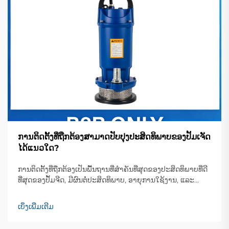
ການຕິດຕັ້ງທີ່ຖືກຕ້ອງສາມາດປັບປຸງປະສິດທິພາບຂອງປັ້ມເຈັດ
ໄດ້ແນວໃດ?
ການຕິດຕັ້ງທີ່ຖືກຕ້ອງເປັນພື້ນຖານທີ່ສຳຄັນທີ່ສຸດຂອງປະສິດທິພາບທີ່ດີ
ທີ່ສຸດຂອງປັ້ມຈີດ, ມີຜົນຕໍ່ປະສິດທິພາບ, ອາຍຸການໃຊ້ງານ, ແລະ
ຄວາມເຊື່ອຖືໄດ້ໃນການເຮັດວຽກໂດຍກົງ. ລະບົບປັ້ມຈີດທີ່ຕິດຕັ້ງຢ່າງດີ
ບໍ່ພຽງແຕ່ຈະສະຫຼຸບການໄຫຼຂອງນ້ຳຢ່າງຕໍ່ເນື່ອງເທົ່ານັ້ນ, ແຕ່ຍັງຫຼຸດ
ເບິ່ງເພີ່ມເຕີມ
ຜ່ອນການໃຊ້ພະລັງງານ...