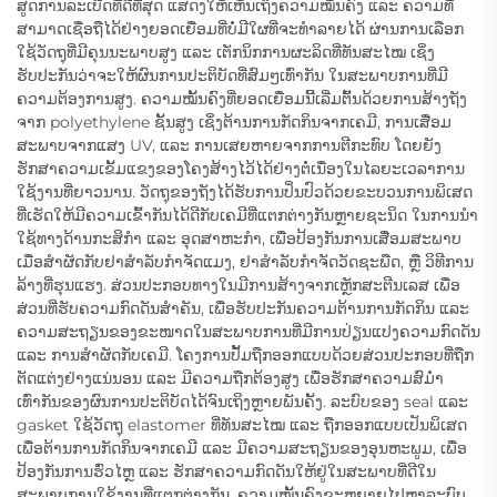
ສູດການລະເບີດທີ່ດີທີ່ສຸດ ແສດງໃຫ້ເຫັນເຖິງຄວາມໝັ້ນຄົງ ແລະ ຄວາມທີ່
ສາມາດເຊື່ອຖືໄດ້ຢ່າງຍອດເຍື່ອມທີ່ບໍ່ມີໃຜທີ່ຈະທຳລາຍໄດ້ ຜ່ານການເລືອກ
ໃຊ້ວັດຖຸທີ່ມີຄຸນນະພາບສູງ ແລະ ເຕັກນິກການຜະລິດທີ່ທັນສະໄໝ ເຊິ່ງ
ຮັບປະກັນວ່າຈະໃຫ້ຜົນການປະຕິບັດທີ່ສົມໆເທົ່າກັນ ໃນສະພາບການທີ່ມີ
ຄວາມຕ້ອງການສູງ. ຄວາມໝັ້ນຄົງທີ່ຍອດເຍື່ອມນີ້ເລີ່ມຕົ້ນດ້ວຍການສ້າງຖັງ
ຈາກ polyethylene ຊັ້ນສູງ ເຊິ່ງຕ້ານການກັດກິນຈາກເຄມີ, ການເສື່ອມ
ສະພາບຈາກແສງ UV, ແລະ ການເສຍຫາຍຈາກການຕີກະທົບ ໂດຍຍັງ
ຮັກສາຄວາມເຂັ້ມແຂງຂອງໂຄງສ້າງໄວ້ໄດ້ຢ່າງຕໍ່ເນື່ອງໃນໄລຍະເວລາການ
ໃຊ້ງານທີ່ຍາວນານ. ວັດຖຸຂອງຖັງໄດ້ຮັບການປິ່ນປົວດ້ວຍຂະບວນການພິເສດ
ທີ່ເຮັດໃຫ້ມີຄວາມເຂົ້າກັນໄດ້ດີກັບເຄມີທີ່ແຕກຕ່າງກັນຫຼາຍຊະນິດ ໃນການນຳ
ໃຊ້ທາງດ້ານກະສິກຳ ແລະ ອຸດສາຫະກຳ, ເພື່ອປ້ອງກັນການເສື່ອມສະພາບ
ເມື່ອສຳຜັດກັບຢາສຳລັບກຳຈັດແມງ, ຢາສຳລັບກຳຈັດວັດຊະພືດ, ຫຼື ວິທີການ
ລ້າງທີ່ຮຸນແຮງ. ສ່ວນປະກອບທາງໃນມີການສ້າງຈາກເຫຼັກສະຕີນເລສ ເພື່ອ
ສ່ວນທີ່ຮັບຄວາມກົດດັນສຳຄັນ, ເພື່ອຮັບປະກັນຄວາມຕ້ານການກັດກິນ ແລະ
ຄວາມສະຖຽນຂອງຂະໜາດໃນສະພາບການທີ່ມີການປ່ຽນແປງຄວາມກົດດັນ
ແລະ ການສຳຜັດກັບເຄມີ. ໂຄງການປັ້ມຖືກອອກແບບດ້ວຍສ່ວນປະກອບທີ່ຖືກ
ຕັດແຕ່ງຢ່າງແນ່ນອນ ແລະ ມີຄວາມຖືກຕ້ອງສູງ ເພື່ອຮັກສາຄວາມສົມ່ຳ
ເທົ່າກັນຂອງຜົນການປະຕິບັດໄດ້ຈົນເຖິງຫຼາຍພັນຄັ້ງ. ລະບົບຂອງ seal ແລະ
gasket ໃຊ້ວັດຖຸ elastomer ທີ່ທັນສະໄໝ ແລະ ຖືກອອກແບບເປັນພິເສດ
ເພື່ອຕ້ານການກັດກິນຈາກເຄມີ ແລະ ມີຄວາມສະຖຽນຂອງອຸນຫະພູມ, ເພື່ອ
ປ້ອງກັນການຮົ່ວໄຫຼ ແລະ ຮັກສາຄວາມກົດດັນໃຫ້ຢູ່ໃນສະພາບທີ່ດີໃນ
ສະພາບການໃຊ້ງານທີ່ແຕກຕ່າງກັນ. ຄວາມໝັ້ນຄົງຂະຫຍາຍໄປຫາລະບົບ