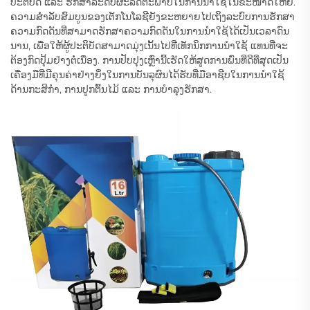
ປະຕິບັດ ແລະ ຮັກສາລະດັບຜະລິດຕະພາບໃນການນຳໃຊ້ໃນຂະໜາດໃຫຍ່.
ຄວາມສຳລັບສົມບູນຂອງເຕັກໂນໂລຊີຍັງຂະຫຍາຍໄປເຖິງລະບົບການຮັກສາ
ຄວາມກົດດັນທີ່ສາມາດຮັກສາຄວາມກົດດັນໃນການນຳໃຊ້ໄດ້ເປັນເວລາດົນ
ນານ, ເພື່ອໃຫ້ຜູ້ປະຕິບັດສາມາດມຸ່ງເນັ້ນໄປທີ່ເທັກນິກການນຳໃຊ້ ແທນທີ່ຈະ
ຕ້ອງກົດປຸ້ມຢ່າງຕໍ່ເນື່ອງ. ການປັບປຸງເຫຼົ່ານີ້ເຮັດໃຫ້ສູດການພົ່ນທີ່ດີທີ່ສຸດເປັນ
ເຄື່ອງມືທີ່ມີຄຸນຄ່າຢ່າງຍິ່ງໃນການບັນລຸຜົນໄດ້ຮັບທີ່ມືອາຊີບໃນການນຳໃຊ້
ດ້ານກະສິກຳ, ການປູກຕົ້ນໄມ້ ແລະ ການບໍາລຸງຮັກສາ.