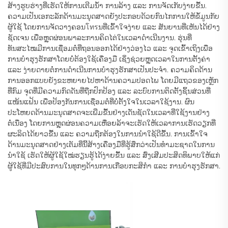
ສ້າງຮູບຮ່າງທີ່ເຮັດໃຫ້ການເຕີມນ້ຳ ການລ້າງ ແລະ ການຈັດເກັບງ່າຍຂື້ນ.
ຄວາມເປັນເອກະລັກດ້ານມະນຸດສາດຍັງປະກອບດ້ວຍກົນໄກການໃຫ້ຂໍ້ມູນກັບ
ຜູ້ໃຊ້ ໂດຍການຈັດວາງຄອນโทรນທີ່ເຂົ້າໃຈງ່າຍ ແລະ ສັນຍານທີ່ເຫັນໄດ້ຢ່າງ
ຊັດເຈນ ເພື່ອຫຼຸດຜ່ອນພາລະການຄິດໄຕ່ໃນເວລາດຳເນີນງານ. ຮຸ່ນທີ່
ທັນສະໄໝມີການເຊື່ອມຕໍ່ທີ່ຖອນອອກໄດ້ຢ່າງວ່ອງໄວ ແລະ ຈຸດເຂົ້າເຖິງເພື່ອ
ການບໍາຮຸງຮັກສາໂດຍບໍ່ຕ້ອງໃຊ້ເຄື່ອງມື ເຊິ່ງຊ່ວຍຫຼຸດເວລາໃນການຕັ້ງຄ່າ
ແລະ ງ່າຍດາຍຕໍ່ການດຳເນີນການບໍາຮຸງຮັກສາເປັນປະຈຳ. ຄວາມຄິດດ້ານ
ການອອກແບບຍັງຂະຫຍາຍໄປຫາດ້ານຄວາມປອດໄພ ໂດຍມີແຖວຂອງເຫຼັກ
ທີ່ກົມ ຈຸດທີ່ມີຄວາມກົດດັນທີ່ຖືກປົກປ້ອງ ແລະ ລະບົບການຕິດຕັ້ງຊິ້ນສ່ວນທີ່
ແໜ້ນແຟ້ນ ເພື່ອປ້ອງກັນການເຊື່ອມຕໍ່ທີ່ບໍ່ຕັ້ງໃຈໃນເວລາໃຊ້ງານ. ຜົນ
ປະໂຫຍດດ້ານມະນຸດສາດຈະເພີ່ມຂື້ນຢ່າງເດັ່ນຊັດໃນເວລາທີ່ໃຊ້ງານຢ່າງ
ຕໍ່ເນື່ອງ ໂດຍການຫຼຸດຜ່ອນຄວາມເຫື່ອຍລ້າຈະເຮັດໃຫ້ເວລາການເຮັດວຽກທີ່
ຜະລິດໄດ້ຍາວຂື້ນ ແລະ ຄວາມຖືກຕ້ອງໃນການນຳໃຊ້ດີຂື້ນ. ການເຂົ້າໃຈ
ດ້ານມະນຸດສາດຢ່າງເຕັມທີ່ນີ້ສ້າງເຄື່ອງມືທີ່ຮູ້ສຶກວ່າເປັນທຳມະຊາດໃນການ
ນຳໃຊ້ ເຮັດໃຫ້ຜູ້ໃຊ້ໃໝ່ຮຽນຮູ້ໄດ້ງ່າຍຂື້ນ ແລະ ສົ່ງເສີມປະສິດທິພາບໃຫ້ແກ່
ຜູ້ໃຊ້ທີ່ມີປະສົບການໃນທຸກໆດ້ານການເກືອບກະສິກຳ ແລະ ການບໍາຮຸງຮັກສາ.