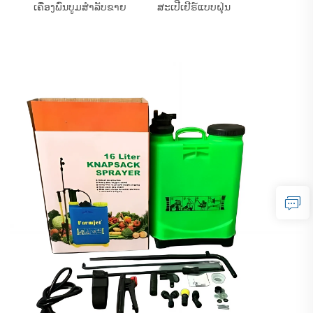
ເຄື່ອງພົ່ນບູມສຳລັບຂາຍ
ສະເປີເຢີຣ໌ແບບຝຸ່ນ