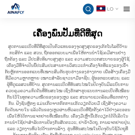
LO
ເຄື່ອງພົ່ນປັ້ມທີ່ດີທີ່ສຸດ
ສູດການລະເບີດທີ່ດີທີ່ສຸດເປັນຕົວແທນຂອງຈຸດສູງສຸດຂອງເຕັກໂນໂລຢີດ້ານ
ກະສິກຳ ແລະ ສວນ, ຖືກອອກແບບມາເພື່ອໃຫ້ການນຳໃຊ້ເຄມີສານຢ່າງ
ຖືກຕ້ອງ ແລະ ມີປະສິດທິພາບສູງສຸດ ແລະ ຄວາມສະດວກສະບາຍຂອງຜູ້ໃຊ້.
ເຄື່ອງມືທີ່ຈຳເປັນນີ້ປະສົມປະສານການວິສະວະກຳເຄື່ອງຈັກທີ່ແຂງແຮງເຂົ້າ
ກັບຫຼັກການອອກແບບທີ່ເໝາະສົມກັບຮູບຮ່າງຂອງຮ່າງກາຍ ເພື່ອສ້າງເຄື່ອງມື
ທີ່ມີຄວາມຫຼາກຫຼາຍ ເໝາະສຳລັບຊາວນາມືອາຊີບ, ຜູ້ອອກແບບສວນ, ແລະ
ຜູ້ທີ່ດູແລສວນທີ່ບ້ານ. ສູດການລະເບີດທີ່ທັນສະໄໝໃນປັດຈຸບັນມີລະບົບການ
ຄວບຄຸມຄວາມກົດດັນທີ່ທັນສະໄໝ ເຊິ່ງຮັກສາຮູບແບບການລະເບີດທີ່ເໝືອນ
ກັນໄວ້ໃນທຸກຄວາມໜືດຂອງຂອງເຫຼວ ແລະ ສະພາບແວດລ້ອມທີ່ແຕກຕ່າງ
ກັນ. ຟັງຊັນຫຼັກໆ ແມ່ນເກີດຈາກກົກການເຮັດວຽກດ້ວຍມື ເຊິ່ງສ້າງຄວາມ
ກົດດັນພາຍໃນ ແລ້ວດັນຂອງເຫຼວຜ່ານຫົວລະເບີດທີ່ຖືກຕັ້ງຄ່າໄວ້ຢ່າງລະອອນ
ເພື່ອໃຫ້ໄດ້ການແຈກຢາຍທີ່ເໝືອນກັນ. ເຄື່ອງມືເຫຼົ່ານີ້ເຮັດວຽກໄດ້ດີເລີດໃນ
ການນຳໃຊ້ຢາສຳລັບການປ້ອງກັນສັດຕະວະ, ຢາຂ້າວັດຖຸ, ການແຈກຢາຍປຸ່ນ,
ແລະ ວຽກງານທົ່ວໄປດ້ານການລ້າງ. ຮຸ່ນທີ່ທັນສະໄໝໃນປັດຈຸບັນໃຊ້ວັດຖຸທີ່
ຕ້ານການກັດກິນ ເຊັ່ນ: ຖັງທີ່ເຮັດຈາກ polyethylene ຊັ້ນສູງ ແລະ