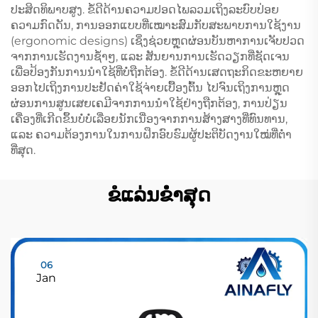
ປະສິດທິພາບສູງ. ຂໍ້ດີດ້ານຄວາມປອດໄພລວມເຖິງລະບົບປ່ອຍ
ຄວາມກົດດັນ, ການອອກແບບທີ່ເໝາະສົມກັບສະພາບການໃຊ້ງານ
(ergonomic designs) ເຊິ່ງຊ່ວຍຫຼຸດຜ່ອນບັນຫາການເຈັບປວດ
ຈາກການເຮັດງານຊ້ຳໆ, ແລະ ສັນຍານການເຮັດວຽກທີ່ຊັດເຈນ
ເພື່ອປ້ອງກັນການນຳໃຊ້ທີ່ບໍ່ຖືກຕ້ອງ. ຂໍ້ດີດ້ານເສດຖະກິດຂະຫຍາຍ
ອອກໄປເຖິງການປະຢັດຄ່າໃຊ້ຈ່າຍເບື້ອງຕົ້ນ ໄປຈົນເຖິງການຫຼຸດ
ຜ່ອນການສູນເສຍເຄມີຈາກການນຳໃຊ້ຢ່າງຖືກຕ້ອງ, ການປ່ຽນ
ເຄື່ອງທີ່ເກີດຂຶ້ນບໍ່ບໍ່ເລື່ອຍນັກເນື່ອງຈາກການສ້າງສາງທີ່ທົນທານ,
ແລະ ຄວາມຕ້ອງການໃນການຝຶກອົບຮົມຜູ້ປະຕິບັດງານໃໝ່ທີ່ຕ່ຳ
ທີ່ສຸດ.
ຂໍແລ່ນຂໍໍ່າສຸດ
06
Jan