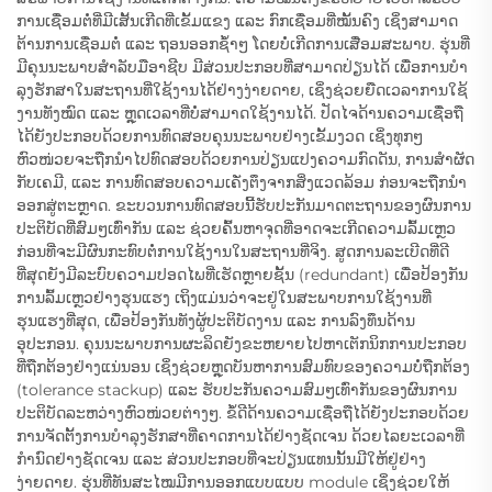
ການເຊື່ອມຕໍ່ທີ່ມີເສັ້ນເກີດທີ່ເຂັ້ມແຂງ ແລະ ກົກເຊື່ອມທີ່ໝັ້ນຄົງ ເຊິ່ງສາມາດ
ຕ້ານການເຊື່ອມຕໍ່ ແລະ ຖອນອອກຊ້ຳໆ ໂດຍບໍ່ເກີດການເສື່ອມສະພາບ. ຮຸ່ນທີ່
ມີຄຸນນະພາບສຳລັບມືອາຊີບ ມີສ່ວນປະກອບທີ່ສາມາດປ່ຽນໄດ້ ເພື່ອການບໍາ
ລຸງຮັກສາໃນສະຖານທີ່ໃຊ້ງານໄດ້ຢ່າງງ່າຍດາຍ, ເຊິ່ງຊ່ວຍຍືດເວລາການໃຊ້
ງານທັງໝົດ ແລະ ຫຼຸດເວລາທີ່ບໍ່ສາມາດໃຊ້ງານໄດ້. ປັດໄຈດ້ານຄວາມເຊື່ອຖື
ໄດ້ຍັງປະກອບດ້ວຍການທົດສອບຄຸນນະພາບຢ່າງເຂັ້ມງວດ ເຊິ່ງທຸກໆ
ຫົວໜ່ວຍຈະຖືກນຳໄປທົດສອບດ້ວຍການປ່ຽນແປງຄວາມກົດດັນ, ການສຳຜັດ
ກັບເຄມີ, ແລະ ການທົດສອບຄວາມເຄັ່ງຕຶງຈາກສິ່ງແວດລ້ອມ ກ່ອນຈະຖືກນຳ
ອອກສູ່ຕະຫຼາດ. ຂະບວນການທົດສອບນີ້ຮັບປະກັນມາດຕະຖານຂອງຜົນການ
ປະຕິບັດທີ່ສົມໆເທົ່າກັນ ແລະ ຊ່ວຍຄົ້ນຫາຈຸດທີ່ອາດຈະເກີດຄວາມລົ້ມເຫຼວ
ກ່ອນທີ່ຈະມີຜົນກະທົບຕໍ່ການໃຊ້ງານໃນສະຖານທີ່ຈິງ. ສູດການລະເບີດທີ່ດີ
ທີ່ສຸດຍັງມີລະບົບຄວາມປອດໄພທີ່ເຮັດຫຼາຍຊັ້ນ (redundant) ເພື່ອປ້ອງກັນ
ການລົ້ມເຫຼວຢ່າງຮຸນແຮງ ເຖິງແມ່ນວ່າຈະຢູ່ໃນສະພາບການໃຊ້ງານທີ່
ຮຸນແຮງທີ່ສຸດ, ເພື່ອປ້ອງກັນທັງຜູ້ປະຕິບັດງານ ແລະ ການລົງທຶນດ້ານ
ອຸປະກອນ. ຄຸນນະພາບການຜະລິດຍັງຂະຫຍາຍໄປຫາເຕັກນິກການປະກອບ
ທີ່ຖືກຕ້ອງຢ່າງແນ່ນອນ ເຊິ່ງຊ່ວຍຫຼຸດບັນຫາການສົມທົບຂອງຄວາມບໍ່ຖືກຕ້ອງ
(tolerance stackup) ແລະ ຮັບປະກັນຄວາມສົມໆເທົ່າກັນຂອງຜົນການ
ປະຕິບັດລະຫວ່າງຫົວໜ່ວຍຕ່າງໆ. ຂໍ້ດີດ້ານຄວາມເຊື່ອຖືໄດ້ຍັງປະກອບດ້ວຍ
ການຈັດຕັ້ງການບໍາລຸງຮັກສາທີ່ຄາດການໄດ້ຢ່າງຊັດເຈນ ດ້ວຍໄລຍະເວລາທີ່
ກຳນົດຢ່າງຊັດເຈນ ແລະ ສ່ວນປະກອບທີ່ຈະປ່ຽນແທນນັ້ນມີໃຫ້ຢູ່ຢ່າງ
ງ່າຍດາຍ. ຮຸ່ນທີ່ທັນສະໄໝມີການອອກແບບແບບ module ເຊິ່ງຊ່ວຍໃຫ້