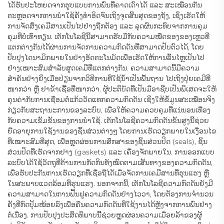
ໄດ້ຮັບປະໂຫຍດຈາກຮູບແບບການພົ່ນທີ່ຄາດເດົາໄດ້ ແລະ ສະເໝືອນກັນ
ຕະຫຼອດຈາກການນຳໃຊ້ຄັ້ງທຳອິດຈົນເຖິງຈຸດສິ້ນສຸດຂອງຖັງ, ເຊິ່ງເຮັດໃຫ້
ການຈັດສົ່ງເຄມີສານເປັນໄປຢ່າງຖືກຕ້ອງ ແລະ ລຸດຜົນກະທົບຈາກການຄຸມ
ຄຸມທີ່ບໍ່ເທົ່າທຽນ. ເຕັກໂນໂລຊີນີ້ສາມາດຮັບມືກັບຄວາມໜືດຂອງຂອງເຫຼວທີ່
ແຕກຕ່າງກັນໄດ້ຜ່ານການຈັດການຄວາມກົດດັນທີ່ສາມາດປັບຕົວໄດ້, ໂດຍ
ປັບປຸງໄດນາມິກພາຍໃນຢ່າງອັດຕະໂນມັດເພື່ອເຮັດໃຫ້ການລົ້ນໄຫຼເປັນໄປ
ຢ່າງເໝາະສົມສຳລັບສູດເຄມີທີ່ແຕກຕ່າງກັນ. ຄວາມສາມາດນີ້ມີຄວາມ
ສຳຄັນຢ່າງຍິ່ງເມື່ອປ່ຽນຈາກວິທີການທີ່ໃຊ້ນ້ຳເປັນພື້ນຖານ ໄປເຖິງປຸ່ຍເຄມີທີ່
ໜາກວ່າ ຫຼື ຢາຂ້າເຊື້ອທີ່ໜາກວ່າ. ຜູ້ປະຕິບັດທີ່ເປັນມືອາຊີບເປັນພິເສດຈະໃຫ້
ຄຸນຄ່າກັບການເຊື່ອມຕໍ່ແກ້ວວັດແທກຄວາມກົດດັນ ເຊິ່ງໃຫ້ຂໍ້ມູນສະເໝືອນຈິງ
ກ່ຽວກັບສະຖານະການຂອງລະບົບ, ເພື່ອໃຫ້ຄວາມຄວບຄຸມທີ່ແນ່ນອນເທື່ອງ
ກັບຄວາມເຂັ້ມຂັ້ນຂອງການນຳໃຊ້. ເຕັກໂນໂລຊີຄວາມກົດດັນຂັ້ນສູງນີ້ຊ່ວຍ
ຍືດອາຍຸການໃຊ້ງານຂອງຊິ້ນສ່ວນຕ່າງໆ ໂດຍການເຮັດວຽກພາຍໃນເງື່ອນໄຂ
ທີ່ເໝາະສົມທີ່ສຸດ, ເພື່ອຫຼຸດຜ່ອນການສຶກສາຂອງຊິ້ນສ່ວນປິດ (seals), ຊິ້ນ
ສ່ວນປິດທີ່ເຮັດຈາກຢາງ (gaskets) ແລະ ເຄື່ອງຈັກພາຍໃນ. ການອອກແບບ
ລະບົບໄດ້ໃຊ້ວັດຖຸທີ່ຕ້ານການກັດກິນທັງໝົດຕາມເສັ້ນທາງຂອງຄວາມກົດດັນ,
ເພື່ອຮັບປະກັນການເຮັດວຽກທີ່ເຊື່ອຖືໄດ້ເມື່ອຈັດການເຄມີສານທີ່ຮຸນແຮງ ຫຼື
ໃນສະພາບແວດລ້ອມທີ່ຮຸນແຮງ. ນອກຈາກນີ້, ເຕັກໂນໂລຊີຄວາມກົດດັນຍັງມີ
ຄວາມສາມາດໃນການຟື້ນຟູຄວາມກົດດັນຢ່າງໄວວາ, ໂດຍຕ້ອງການຈຳນວນ
ຄັ້ງທີ່ກົດປຸ້ມໜ້ອຍລົງເພື່ອຄືນຄວາມກົດດັນທີ່ໃຊ້ງານໄດ້ຫຼັງຈາກການພົ່ນຢ່າງ
ຕໍ່ເນື່ອງ. ການປັບປຸງປະສິດທິພາບນີ້ຊ່ວຍຫຼຸດຜ່ອນຄວາມເມື່ອຍລ້າຂອງຜູ້