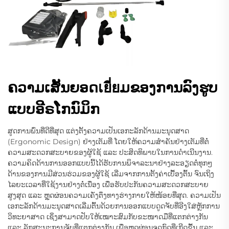
ຄວາມເສັ້ນຍອດเยี่ยມຂອງການລົງຮູບ
ແບບອີຣໂກນົມິກ
ສູດການພົ່ນທີ່ດີທີ່ສຸດ ແຕ່ງຕັ້ງຄວາມເປັນເອກະລັກດ້ານມະນຸດສາດ
(Ergonomic Design) ຢ່າງເຕັມທີ່ ໂດຍໃຫ້ຄວາມສຳຄັນຢ່າງເຕັມທີ່ຕໍ່
ຄວາມສະດວກສະບາຍຂອງຜູ້ໃຊ້ ແລະ ປະສິດທິພາບໃນການດຳເນີນງານ.
ຄວາມຄິດດ້ານການອອກແບບນີ້ໄດ້ຮັບການພິຈາລະນາຢ່າງລະອຽດຕໍ່ທຸກໆ
ດ້ານຂອງການມີສ່ວນຮ່ວມຂອງຜູ້ໃຊ້ ເລີ່ມຈາກການຕັ້ງຄ່າເບື້ອງຕົ້ນ ຈົນເຖິງ
ໄລຍະເວລາທີ່ໃຊ້ງານຢ່າງຕໍ່ເນື່ອງ ເພື່ອຮັບປະກັນຄວາມສະດວກສະບາຍ
ສູງສຸດ ແລະ ຫຼຸດຜ່ອນຄວາມເຄັ່ງຕຶງທາງຮ່າງກາຍໃຫ້ໜ້ອຍທີ່ສຸດ. ຄວາມເປັນ
ເອກະລັກດ້ານມະນຸດສາດເລີ່ມຕົ້ນດ້ວຍການອອກແບບດູດຈັບທີ່ອີງໃສ່ຫຼັກການ
ວິທະຍາສາດ ເຊິ່ງສາມາດປັບໃຫ້ເໝາະສົມກັບຂະໜາດມືທີ່ແຕກຕ່າງກັນ
ແລະ ລັກສະນະການຈັບທີ່ແຕກຕ່າງກັນ ເພື່ອຫຼຸດຜ່ອນຈຸດກົດທີ່ເກີດຂື້ນ ແລະ