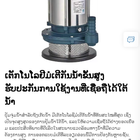
ເຕັກໂນໂລຢີມໍເຕີກັນນ້ຳຂັ້ນສູງ
ຮັບປະກັນການໃຊ້ງານທີ່ເຊື່ອຖືໄດ້ໃຕ້
ນ້ຳ
ປຸ້ມຈຸ່ມນ້ຳສຳລັບຖັງເກັບນ້ຳ ມີເຕັກໂນໂລຊີມໍເຕີກັນນ້ຳທີ່ທັນສະໄໝທີ່ສຸດ ເຊິ່ງ
ເປັນຈຸດສູງສຸດຂອງການປຸ້ມນ້ຳໃຕ້ນ້ຳ, ແລະໃຫ້ຄວາມເຊື່ອຖືໄດ້ຢ່າງຍອດເຍື່ອ
ມ ແລະປະສິດທິພາບທີ່ດີເລີດໃນສະພາບແວດລ້ອມທາງນ້ຳທີ່ມີຄວາມ
ຕ້ອງການສູງ. ການອອກແບບມໍເຕີທີ່ລະອຽດອ່ອນນີ້ມີການປ້ອງກັນຫຼາຍຊັ້ນ,