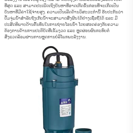
ທີ່ສຸດ ແລະ ສາມາດປະເພີດເຖິງບັນຫາທີ່ອາດເກີດຂຶ້ນກ່ອນທີ່ຈະເກີດເປັນ
ບັນຫາທີ່ມີຄ່າໃຊ້ຈ່າຍສູງ. ຄວາມເປັນເລີດດ້ານວິສະວະກຳນີ້ ຮັບປະກັນວ່າ
ປັ້ມຈຸ່ມນ້ຳສຳລັບຖັງເກັບນ້ຳຈະສາມາດສົ່ງຜົນໄດ້ຢ່າງເຊື່ອຖືໄດ້ ແລະ ມີ
ປະສິດທິພາບດ້ານຕົ້ນທຶນໃນການຖ່າຍໂອນນ້ຳ ໂດຍສອດຄ່ອງກັບຄວາມ
ຕ້ອງການດ້ານການປະຕິບັດທີ່ເຂັ້ມງວດ ແລະ ຫຼຸດຜ່ອນຜົນກະທົບຕໍ່
ສິ່ງແວດລ້ອມຜ່ານການຫຼຸດການບໍລິໂພກພະລັງງານ.