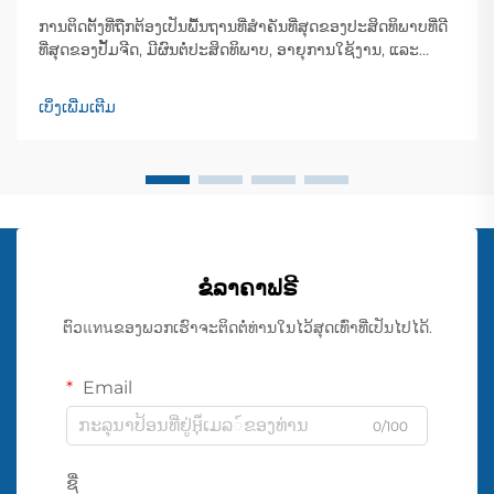
ການຕິດຕັ້ງທີ່ຖືກຕ້ອງເປັນພື້ນຖານທີ່ສຳຄັນທີ່ສຸດຂອງປະສິດທິພາບທີ່ດີ
ທີ່ສຸດຂອງປັ້ມຈີດ, ມີຜົນຕໍ່ປະສິດທິພາບ, ອາຍຸການໃຊ້ງານ, ແລະ
ຄວາມເຊື່ອຖືໄດ້ໃນການເຮັດວຽກໂດຍກົງ. ລະບົບປັ້ມຈີດທີ່ຕິດຕັ້ງຢ່າງດີ
ບໍ່ພຽງແຕ່ຈະສະຫຼຸບການໄຫຼຂອງນ້ຳຢ່າງຕໍ່ເນື່ອງເທົ່ານັ້ນ, ແຕ່ຍັງຫຼຸດ
ເບິ່ງເພີ່ມເຕີມ
ຜ່ອນການໃຊ້ພະລັງງານ...
ຂໍລາຄາຟຣີ
ຕົວแทนຂອງພວກເຮົາຈະຕິດຕໍ່ທ່ານໃນໄວ້ສຸດເທົ່າທີ່ເປັນໄປໄດ້.
Email
0/100
ຊື່