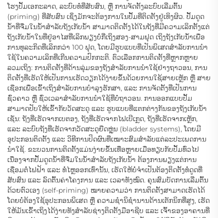
ໂຮງປັ້ມເອກະລາດ, ລະບົບທໍ່ທີ່ສັບສົນ, ຫຼື ການຈັດຕັ້ງລະບົບເລີ່ມຕົ້ນ
(priming) ທີ່ສັບສົນ ເຊິ່ງມັກຈະຕ້ອງການໃນປັ້ມທີ່ຕິດຕັ້ງຢູ່ເທິງຜິວ. ປັ້ມດູດ
ນ້ຳທີ່ຈື່ມໃນນ້ຳສຳລັບຖັງເກັບນ້ຳ ສາມາດຕິດຕັ້ງໄດ້ໃນຖັງທີ່ມີຄວາມເລິກຕັ້ງແຕ່
ຖັງເກັບນ້ຳໃນທີ່ຢູ່ອາໄສທີ່ເລິກພຽງບໍ່ກີ່ເຖິງສອງ-ສາມຟຸດ ເຖິງຖັງເກັບນ້ຳເພື່ອ
ການທຸລະກິດທີ່ເລິກກວ່າ 100 ຟຸດ, ໂດຍມີຮູບແບບທີ່ເປັນພິເສດສຳລັບການນຳ
ໃຊ້ໃນຄວາມເລິກທີ່ເກີນຄວາມປົກກະຕິ. ຕົວເລືອກການຕິດຕັ້ງທີ່ຫຼາກຫຼາຍ
ລວມເຖິງ: ການຕິດຕັ້ງທີ່ດ້ານລຸ່ມຂອງຖັງສຳລັບການນຳໃຊ້ຢ່າງຖາວອນ, ການ
ຕິດຕັ້ງທີ່ເຮັດໃຫ້ເປັນການເຮັດວຽກໄດ້ງ່າຍຂຶ້ນດ້ວຍການໃຊ້ສາຍເຫຼັກ ຫຼື ສາຍ
ເຊືອກເພື່ອເຂົ້າເຖິງສຳລັບການບໍາລຸງຮັກສາ, ແລະ ການຈັດຕັ້ງທີ່ເປັນການ
ຊົ່ວຄາວ ຫຼື ຊົ່ວເວລາສຳລັບການນຳໃຊ້ທີ່ບໍ່ຖາວອນ. ການອອກແບບປັ້ມ
ສາມາດປັບໃຫ້ເຂົ້າກັບວັດສະດຸ ແລະ ຮູບແບບທີ່ແຕກຕ່າງກັນຂອງຖັງເກັບນ້ຳ
ເຊັ່ນ: ຖັງທີ່ເຮັດຈາກເບຕອງ, ຖັງທີ່ເຮັດຈາກໄຟເບີເກຼດ, ຖັງທີ່ເຮັດຈາກເຫຼັກ,
ແລະ ລະບົບຖັງທີ່ເຮັດຈາກວັດສະດຸຍືດຫຼຸ່ນ (bladder systems), ໂດຍມີ
ອຸປະກອນຕິດຕັ້ງ ແລະ ວິທີການປິດຜົນທີ່ເໝາະສົມສຳລັບແຕ່ລະປະເພດການ
ນຳໃຊ້. ຂະບວນການຕິດຕັ້ງແມ່ນງ່າຍຂຶ້ນເທື່ອຫຼາຍເມື່ອທຽບກັບປັ້ມທົ່ວໄປ
ເນື່ອງຈາກປັ້ມດູດນ້ຳທີ່ຈື່ມໃນນ້ຳສຳລັບຖັງເກັບນ້ຳ ຕ້ອງການພຽງແຕ່ການ
ເຊື່ອມຕໍ່ໄຟຟ້າ ແລະ ທໍ່ໄຫຼອອກເທົ່ານັ້ນ, ເຮັດໃຫ້ບໍ່ຈຳເປັນຕ້ອງຕິດຕັ້ງທໍ່ດູດທີ່
ສັບສົນ ແລະ ລົດຕົ້ນຄ່າໂຄງການ ແລະ ເວລາທັງໝົດ. ຄຸນສົມບັດການເລີ່ມຕົ້ນ
ດ້ວຍຕົວເອງ (self-priming) ໝາຍຄວາມວ່າ ການຕິດຕັ້ງສາມາດເຮັດໄດ້
ໂດຍບໍ່ຕ້ອງໃຊ້ອຸປະກອນພິເສດ ຫຼື ຄວາມຊຳນິຊຳນານດ້ານເຕັກນິກທີ່ສູງ, ເຮັດ
ໃຫ້ມັນເຂົ້າເຖິງໄດ້ງ່າຍທັງສຳລັບຊ່າງຕິດຕັ້ງມືອາຊີບ ແລະ ເຈົ້າຂອງອາຄານທີ່