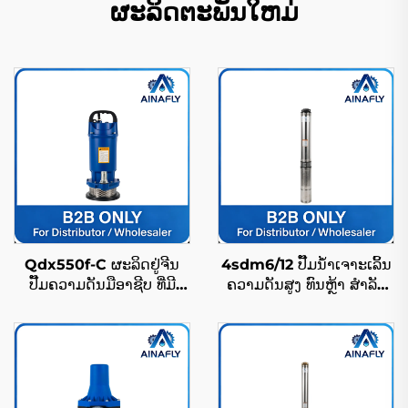
ຜະລິດຕະພັນໃຫມ່
Qdx550f-C ຜະລິດຢູ່ຈີນ
4sdm6/12 ປັ໊ມນ້ຳເຈາະເລິ້ນ
ປັ໊ມຄວາມດັນມືອາຊີບ ທີ່ມີ
ຄວາມດັນສູງ ທົນຫຼ້າ ສຳລັບ
ຄວາມສາມາດຍົກສູງ ພ້ອມກັນ
ສະໜອງນ້ຳໃນເຂດຊົນນະບົດ
ນ້ຳໃນລະດັບ IP68
ແລະ ເຂດຢູ່ອາໄສ