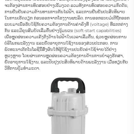
ຈະຕ້ອງຜ່ານການທົດສອບຢ່າງເຂັ້ມງວດ ລວມທັງການທົດສອບຄວາມກົດດັນ,
ການຢືນຢັນຄວາມຕ້ານທານການກັນໄຟຟ້າ, ແລະການຢືນຢັນປະສິດທິພາບ
ໃນການເຮັດວຽກ ກ່ອນອອກຈາກໂຮງງານຜະລິດ. ການອອກແບບມໍເຕີຖືກອອກ
ແບບມາເພື່ອຮັບໃຊ້ກັບຄວາມຕ້ອງການດ້ານຄ່າຄົງທີ່ (voltage) ທີ່ແຕກຕ່າງ
ກັນ ແລະມີຄຸນສົມບັດເລີ່ມຕົ້ນຢ່າງນຸ້ມນວນ (soft-start capabilities)
ເພື່ອຫຼຸດຜ່ອນຄວາມເຄັ່ງຕຶງດ້ານໄຟຟ້າໃນເວລາເລີ່ມຕົ້ນ, ຊ່ວຍຫຼຸດຜ່ອນການ
ບໍລິໂພກພະລັງງານ ແລະຍືດອາຍຸການໃຊ້ງານຂອງສ່ວນປະກອບ. ການ
ພັດທະນາເຕັກໂນໂລຊີນີ້ສົ່ງຜົນໃຫ້ຜູ້ໃຊ້ງານປະຢັດຄ່າໃຊ້ຈ່າຍໄດ້ຢ່າງ
ຫຼວງຫຼາຍ ໂດຍຜ່ານການຫຼຸດຜ່ອນຄວາມຕ້ອງການດ້ານການບໍາລຸງຮັກສາ,
ຍືດອາຍຸການໃຊ້ງານ, ແລະປັບປຸງປະສິດທິພາບດ້ານພະລັງງານ ເມື່ອທຽບກັບ
ວິທີການປຸ້ມທຳມະດາ.