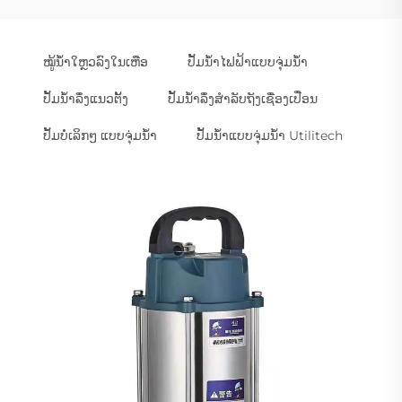
ໝູ້ນ້ຳໃຫຼວລົງໃນເຫືອ
ປັ້ມນ້ຳໄຟຟ້າແບບຈຸ່ມນ້ຳ
ປັ້ມນ້ຳລຶ່ງແນວຕັ້ງ
ປັ້ມນ້ຳລຶ່ງສຳລັບຖັງເຊື່ອງເປື່ອນ
ປັ້ມບໍ່ເລິກໆ ແບບຈຸ່ມນ້ຳ
ປັ້ມນ້ຳແບບຈຸ່ມນ້ຳ Utilitech