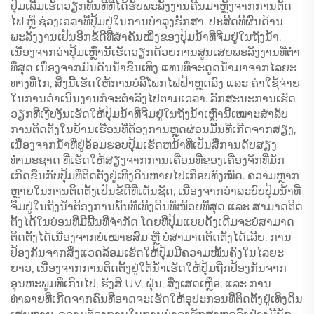
ປຸ້ມເລີ່ມເຮັດວຽກທັນທີທີ່ໄດ້ຮັບພະລັງງານຄືນມາຫຼັງຈາກການຕັດ
ໄຟ ຫຼື ຊ່ວງເວລາທີ່ປຸ້ມຢູ່ໃນການບໍາລຸງຮັກສາ. ປະສິດທິຜົນດ້ານ
ພະລັງງານເປັນອີກຂໍ້ດີທີ່ສຳຄັນໜຶ່ງຂອງປຸ້ມນ້ຳທີ່ຈືມຢູ່ໃນຖັງນ້ຳ,
ເນື່ອງຈາກວ່າປຸ້ມເຫຼົ່ານີ້ເຮັດວຽກດ້ວຍການສູນເສຍພະລັງງານທີ່ຕ່ຳ
ທີ່ສຸດ ເນື່ອງຈາກມັນດັນນ້ຳຂຶ້ນເທິງ ແທນທີ່ຈະດູດນ້ຳມາຈາກໄລຍະ
ທາງທີ່ໄກ, ສິ່ງນີ້ເຮັດໃຫ້ການບໍລິໂພກໄຟຟ້າຫຼຸດລົງ ແລະ ຄ່າໃຊ້ຈ່າຍ
ໃນການດຳເນີນງານກໍຈະຕ່ຳລົງໄປຕາມເວລາ. ລັກສະນະການເຮັດ
ວຽກທີ່ເງີບງັນເຮັດໃຫ້ປຸ້ມນ້ຳທີ່ຈືມຢູ່ໃນຖັງນ້ຳເຫຼົ່ານີ້ເໝາະສຳລັບ
ການຕິດຕັ້ງໃນບ້ານເຮືອນທີ່ຕ້ອງການຫຼຸດຜ່ອນມື້ນທີ່ເກີດຈາກສຽງ,
ເນື່ອງຈາກນ້ຳທີ່ຢູ່ອ້ອມຮອບປຸ້ມເຮັດຫນ້າທີ່ເປັນສື່ການດັບສຽງ
ທຳມະຊາດ ທີ່ເຮັດໃຫ້ສຽງຈາກການເຄື່ອນທີ່ຂອງເຄື່ອງຈັກທີ່ມັກ
ເກີດຂຶ້ນກັບປຸ້ມທີ່ຕິດຕັ້ງຢູ່ເທິງດິນຫາຍໄປເກືອບທັງໝົດ. ຄວາມຫຼາກ
ຫຼາຍໃນການຕິດຕັ້ງເປັນຂໍ້ດີທີ່ເດັ່ນຊັດ, ເນື່ອງຈາກວ່າລະບົບປຸ້ມນ້ຳທີ່
ຈືມຢູ່ໃນຖັງນ້ຳຕ້ອງການພື້ນທີ່ເທິງດິນທີ່ໜ້ອຍທີ່ສຸດ ແລະ ສາມາດຕິດ
ຕັ້ງໄດ້ໃນບ່ອນທີ່ມີພື້ນທີ່ຈຳກັດ ໂດຍທີ່ປຸ້ມແບບດັ້ງເດີມຈະບໍ່ສາມາດ
ຕິດຕັ້ງໄດ້ເນື່ອງຈາກບໍ່ເໝາະສົມ ຫຼື ບໍ່ສາມາດຕິດຕັ້ງໄດ້ເລີຍ. ການ
ປ້ອງກັນຈາກສິ່ງແວດລ້ອມເຮັດໃຫ້ປຸ້ມມີຄວາມໝັ້ນຄົງໃນໄລຍະ
ຍາວ, ເນື່ອງຈາກການຕິດຕັ້ງຢູ່ໃຕ້ນ້ຳເຮັດໃຫ້ປຸ້ມຖືກປ້ອງກັນຈາກ
ອຸນຫະພູມທີ່ເກີນໄປ, ຮັງສີ UV, ຝຸ່ນ, ສິ່ງເສດເຫຼືອ, ແລະ ການ
ທຳລາຍທີ່ເກີດຈາກຄົນທີ່ອາດຈະເຮັດໃຫ້ອຸປະກອນທີ່ຕິດຕັ້ງຢູ່ເທິງດິນ