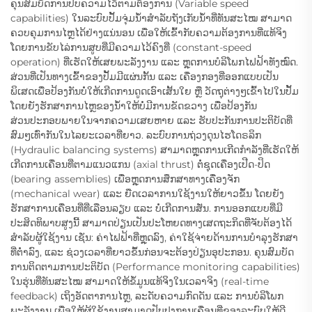
ຄຸນສົມບັດການປັບຄວາມໄວ້ຕາມຕ້ອງການ (Variable speed
capabilities) ໃນລະບົບປັ້ມຈຸ່ມນ້ຳສຳລັບຖັງເກັບນ້ຳທີ່ທັນສະໄໝ ສາມາດ
ຄວບຄຸມການໄຫຼໄດ້ຢ່າງແນ່ນອນ ເພື່ອໃຫ້ເຂົ້າກັບຄວາມຕ້ອງການທີ່ແທ້ຈິງ
ໂດຍການຂັບໄລ່ການສູບທີ່ມີຄວາມໄວ້ຄົງທີ່ (constant-speed
operation) ທີ່ເຮັດໃຫ້ເສຍພະລັງງານ ແລະ ຫຼຸດການບໍລິໂພກໄຟຟ້າທັງໝົດ.
ສ່ວນທີ່ເປັນທາງເຂົ້າຂອງປັ້ມມີແຜ່ນກັ້ນ ແລະ ເຄື່ອງກອງທີ່ອອກແບບເປັນ
ພິເສດເພື່ອປ້ອງກັນບໍ່ໃຫ້ເກີດການດູດເອົາເສັ້ນໃຍ ຫຼື ວັດຖຸຕ່າງໆເຂົ້າໄປໃນປັ້ມ
ໂດຍຍັງຮັກສາການໄຫຼຂອງນ້ຳໃຫ້ບໍ່ມີການຂັດຂວາງ ເພື່ອປ້ອງກັນ
ສ່ວນປະກອບພາຍໃນຈາກຄວາມເສຍຫາຍ ແລະ ຮັບປະກັນການປະຕິບັດທີ່
ສົມໆເທົ່າກັນໃນໄລຍະເວລາທີ່ຍາວ. ລະບົບການຖ່ວງດຸນໄຮໂດຣລິກ
(Hydraulic balancing systems) ສາມາດຫຼຸດການເກີດກຳລັງທີ່ເຮັດໃຫ້
ເກີດການເຄື່ອນທີ່ຕາມແນວແກນ (axial thrust) ຕໍ່ຊຸດເຄື່ອງເປີດ-ປິດ
(bearing assemblies) ເພື່ອຫຼຸດການສຶກສາທາງເຄື່ອງຈັກ
(mechanical wear) ແລະ ຍືດເວລາການໃຊ້ງານໃຫ້ຍາວຂຶ້ນ ໂດຍຍັງ
ຮັກສາການເຄື່ອນທີ່ທີ່ເລືອນລຽບ ແລະ ບໍ່ເກີດການສັ່ນ. ການອອກແບບທີ່ມີ
ປະສິດທິພາບສູງນີ້ ສາມາດປ່ຽນເປັນປະໂຫຍດທາງເສດຖະກິດທີ່ຈັບຕ້ອງໄດ້
ສຳລັບຜູ້ໃຊ້ງານ ເຊັ່ນ: ຄ່າໄຟຟ້າທີ່ຫຼຸດລົງ, ຄ່າໃຊ້ຈ່າຍດ້ານການບໍາລຸງຮັກສາ
ທີ່ຕ່ຳລົງ, ແລະ ຊ່ວງເວລາທີ່ຍາວຂຶ້ນກ່ອນຈະຕ້ອງປ່ຽນອຸປະກອນ. ຄຸນສົມບັດ
ການຕິດຕາມການປະຕິບັດ (Performance monitoring capabilities)
ໃນຮຸ່ນທີ່ທັນສະໄໝ ສາມາດໃຫ້ຂໍ້ມູນແທ້ຈິງໃນເວລາຈິງ (real-time
feedback) ເຖິງອັດຕາການໄຫຼ, ລະດັບຄວາມກົດດັນ ແລະ ການບໍລິໂພກ
ພະລັງງານ ເພື່ອໃຫ້ຜູ້ໃຊ້ງານສາມາດປັບປຸງການເຄື່ອນທີ່ຂອງລະບົບໃຫ້ດີ