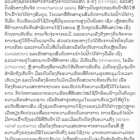
ລວມທັງຊິລິໂຄນທີ່ຜ່ານການສັງເຄາະເປັນພິເສດ, ອີ-ຣິງ (O-rings), ແລະສິ່ງ
ປິດຜົນທາງກົນຈັກ (mechanical seals) ທີ່ສ້າງເປັນອຸປະກອນກັນນ້ຳທີ່ບໍ່ໃຫ້
ນ້ຳເຂົ້າໄປໄດ້ຢ່າງສົມບູນ, ໃນເວລາທີ່ຮັກສາຄຸນສົມບັດການກັນໄຟຟ້າໄດ້ຢ່າງ
ດີເລີດ. ຕົວເຮືອນມໍເຕີໃຊ້ວັດຖຸທີ່ມີຄຸນນະພາບສູງເປັນພິເສດ ເຊັ່ນ: ເຫຼັກສະຕີນ
ທີ່ຕ້ານການກັດກິນສຳລັບການໃຊ້ໃນທະເລ ຫຼື ວັດຖຸປະສົມທີ່ທັນສະໄໝ ເຊິ່ງ
ຕ້ານການກັດກິນ, ການເຈີບຈຸ່ນຈາກເຄມີ, ແລະຄວາມເຄັ່ງຕຶງທາງກົນຈັກຈາກ
ການຈຸ່ມຢູ່ໃຕ້ນ້ຳເປັນເວລາດົນ. ສ່ວນປະກອບທາງໃນໄດ້ຮັບການປົກປ້ອງດ້ວຍ
ການເຄືອບ ແລະການປິ່ນປົວທີ່ເປັນພິເສດເພື່ອປ້ອງກັນການເກີດເຫຼັກເປື່ອຍ
(oxidation) ແລະຮັກສາຄຸນສົມບັດການນຳໄຟຟ້າໄດ້ຢ່າງດີເລີດ ເຖິງ
ແມ່ນວ່າຈະຢູ່ໃນສະພາບນ້ຳທີ່ທ້າທາຍ ເຊັ່ນ: ມີເກີດເກີນ (minerals), ໂຄລີນ
(chlorine), ຫຼື ສານອື່ນໆທີ່ອາດເຮັດໃຫ້ເກີດການກັດກິນ. ມໍເຕີຂອງປຸ້ມຈຸ່ມນ້ຳ
ສຳລັບຖັງເກັບນ້ຳ ມີລະບົບປ້ອງກັນຄວາມຮ້ອນທີ່ຕິດຕາມອຸນຫະພູມໃນເວລາ
ເຮັດວຽກ ແລະປິດເຄື່ອງອັດຕະໂນມັດເມື່ອເກີດສະພາບຮ້ອນເກີນໄປ ເພື່ອ
ປ້ອງກັນຄວາມເສຍຫາຍຖາວອນ ແລະຮັບປະກັນຄວາມເຊື່ອຖືໄດ້ໃນໄລຍະ
ຍາວ. ກົນໄກການລະບາຍຄວາມຮ້ອນທີ່ທັນສະໄໝໃຊ້ນ້ຳອ້ອມຂ້າງເປັນຕົວດູດ
ຄວາມຮ້ອນທຳມະຊາດ, ເພື່ອຮັກສາອຸນຫະພູມໃນເວລາເຮັດວຽກໃຫ້ຢູ່ໃນ
ລະດັບທີ່ເໝາະສົມ ເຊິ່ງຊ່ວຍຍືດອາຍຸການໃຊ້ງານຂອງມໍເຕີໄດ້ຢ່າງຫຼວງຫຼາຍ
ເມື່ອທຽບກັບປະເພດທີ່ລະບາຍຄວາມຮ້ອນດ້ວຍອາກາດ. ການເຊື່ອມຕໍ່ໄຟຟ້າ
ມີການເຂົ້າເຖິງເຄເບີລ໌ທີ່ກັນນ້ຳໄດ້ ແລະມີລະບົບປ້ອງກັນຄວາມຕຶງ (strain
relief systems) ເພື່ອປ້ອງກັນຄວາມເສຍຫາຍຈາກການເคลື່ອນທີ່ ຫຼື
ຄວາມຕຶງຂອງເຄເບີລ໌ໃນເວລາຕິດຕັ້ງ ແລະໃຊ້ງານ. ມາດຕະການຄວາມປອດ
ໄພດ້ານຄຸນນະພາບຮັບປະກັນວ່າ ມໍເຕີທຸກຕົວຂອງປຸ້ມຈຸ່ມນ້ຳສຳລັບຖັງເກັບນ້ຳ