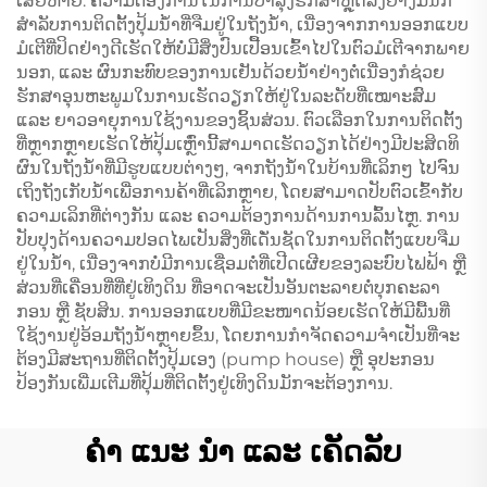
ເສຍຫາຍ. ຄວາມຕ້ອງການໃນການບໍາລຸງຮັກສາຫຼຸດລົງຢ່າງມີນັກ
ສຳລັບການຕິດຕັ້ງປຸ້ມນ້ຳທີ່ຈືມຢູ່ໃນຖັງນ້ຳ, ເນື່ອງຈາກການອອກແບບ
ມໍເຕີທີ່ປິດຢ່າງດີເຮັດໃຫ້ບໍ່ມີສິ່ງປົນເປື້ອນເຂົ້າໄປໃນຕົວມໍເຕີຈາກພາຍ
ນອກ, ແລະ ຜົນກະທົບຂອງການເຢັນດ້ວຍນ້ຳຢ່າງຕໍ່ເນື່ອງກໍຊ່ວຍ
ຮັກສາອຸນຫະພູມໃນການເຮັດວຽກໃຫ້ຢູ່ໃນລະດັບທີ່ເໝາະສົມ
ແລະ ຍາວອາຍຸການໃຊ້ງານຂອງຊິ້ນສ່ວນ. ຕົວເລືອກໃນການຕິດຕັ້ງ
ທີ່ຫຼາກຫຼາຍເຮັດໃຫ້ປຸ້ມເຫຼົ່ານີ້ສາມາດເຮັດວຽກໄດ້ຢ່າງມີປະສິດທິ
ຜົນໃນຖັງນ້ຳທີ່ມີຮູບແບບຕ່າງໆ, ຈາກຖັງນ້ຳໃນບ້ານທີ່ເລິກໆ ໄປຈົນ
ເຖິງຖັງເກັບນ້ຳເພື່ອການຄ້າທີ່ເລິກຫຼາຍ, ໂດຍສາມາດປັບຕົວເຂົ້າກັບ
ຄວາມເລິກທີ່ຕ່າງກັນ ແລະ ຄວາມຕ້ອງການດ້ານການລົ້ນໄຫຼ. ການ
ປັບປຸງດ້ານຄວາມປອດໄພເປັນສິ່ງທີ່ເດັ່ນຊັດໃນການຕິດຕັ້ງແບບຈືມ
ຢູ່ໃນນ້ຳ, ເນື່ອງຈາກບໍ່ມີການເຊື່ອມຕໍ່ທີ່ເປີດເຜີຍຂອງລະບົບໄຟຟ້າ ຫຼື
ສ່ວນທີ່ເຄື່ອນທີ່ທີ່ຢູ່ເທິງດິນ ທີ່ອາດຈະເປັນອັນຕະລາຍຕໍ່ບຸກຄະລາ
ກອນ ຫຼື ຊັບສິນ. ການອອກແບບທີ່ມີຂະໜາດນ້ອຍເຮັດໃຫ້ມີພື້ນທີ່
ໃຊ້ງານຢູ່ອ້ອມຖັງນ້ຳຫຼາຍຂຶ້ນ, ໂດຍການກຳຈັດຄວາມຈຳເປັນທີ່ຈະ
ຕ້ອງມີສະຖານທີ່ຕິດຕັ້ງປຸ້ມເອງ (pump house) ຫຼື ອຸປະກອນ
ປ້ອງກັນເພີ່ມເຕີມທີ່ປຸ້ມທີ່ຕິດຕັ້ງຢູ່ເທິງດິນມັກຈະຕ້ອງການ.
ຄໍາ ແນະ ນໍາ ແລະ ເຄັດລັບ