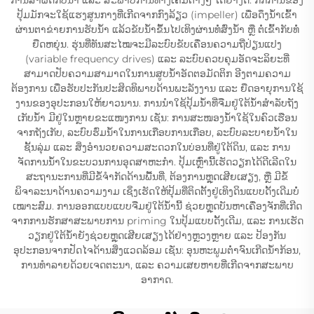
ປຸ້ມມັກຈະໃຊ້ແຮງສູນກາງທີ່ເກີດຈາກກົງລ້ຽວ (impeller) ເພື່ອດຶງນ້ຳເຂົ້າ
ຜ່ານຕາຂ່າຍການຮັບນ້ຳ ແລ້ວຂັບນ້ຳຂຶ້ນໄປເທິງຜ່ານທໍ່ສົ່ງນ້ຳ ຫຼື ຕໍ່ເຂົ້າກັບທໍ່
ຍືດຫຍຸ່ນ. ຮຸ່ນທີ່ທັນສະໄໝຈະມີລະບົບຂັບເຄື່ອນຄວາມຖີ່ປ່ຽນແປງ
(variable frequency drives) ແລະ ລະບົບຄວບຄຸມອັດຈະລິຍະທີ່
ສາມາດປັບຄວາມສາມາດໃນການສູບນ້ຳອັດຕອມັດຕິກ ອີງຕາມຄວາມ
ຕ້ອງການ ເພື່ອຮັບປະກັນປະສິດທິພາບດ້ານພະລັງງານ ແລະ ຍືດອາຍຸການໃຊ້
ງານຂອງອຸປະກອນໃຫ້ຍາວນານ. ການນຳໃຊ້ປຸ້ມນ້ຳທີ່ຈືມຢູ່ໃຕ້ນ້ຳສຳລັບຖັງ
ເກັບນ້ຳ ມີຢູ່ໃນຫຼາຍຂະແໜງການ ເຊັ່ນ: ການສະໜອງນ້ຳໃຊ້ໃນຄົວເຮືອນ
ຈາກຖັງເກັບ, ລະບົບຮົ່ມນ້ຳໃນການເກືອບການເກືອບ, ລະບົບລະບາຍນ້ຳໃນ
ຊັ້ນລຸ່ມ ແລະ ສິ່ງອຳນວຍຄວາມສະດວກໃນບ່ອນທີ່ຢູ່ໃຕ້ດິນ, ແລະ ການ
ຈັດການນ້ຳໃນຂະບວນການອຸດສາຫະກຳ. ປຸ້ມເຫຼົ່ານີ້ເຮັດວຽກໄດ້ດີເລີດໃນ
ສະຖານະການທີ່ມີຂໍ້ຈຳກັດດ້ານພື້ນທີ່, ຕ້ອງການຫຼຸດເສີຍເສຽງ, ຫຼື ມີຂໍ້
ພິຈາລະນາດ້ານຄວາມງາມ ເຊິ່ງເຮັດໃຫ້ປຸ້ມທີ່ຕິດຕັ້ງຢູ່ເທິງດິນແບບດັ້ງເດີມບໍ່
ເໝາະສົມ. ການອອກແບບແບບຈືມຢູ່ໃຕ້ນ້ຳນີ້ ຊ່ວຍຫຼຸດບັນຫາເຄື່ອງຈັກທີ່ເກີດ
ຈາກການຮັກສາສະພາບການ priming ໃນປຸ້ມແບບດັ້ງເດີມ, ແລະ ການເຮັດ
ວຽກຢູ່ໃຕ້ນ້ຳຍັງຊ່ວຍຫຼຸດເສີຍເສຽງໄດ້ຢ່າງຫຼວງຫຼາຍ ແລະ ປ້ອງກັນ
ອຸປະກອນຈາກປັດໄຈດ້ານສິ່ງແວດລ້ອມ ເຊັ່ນ: ອຸນຫະພູມຕ່ຳຈົນເກີດນ້ຳກ້ອນ,
ການທຳລາຍດ້ວຍເຈດຕະນາ, ແລະ ຄວາມເສຍຫາຍທີ່ເກີດຈາກສະພາບ
ອາກາດ.