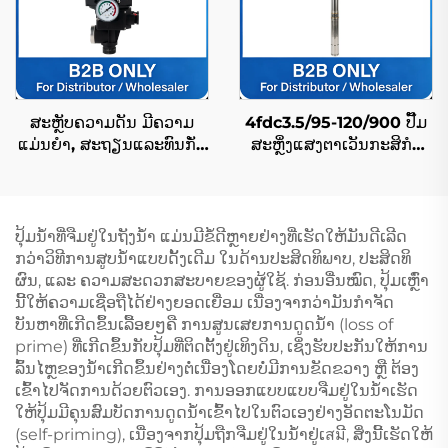
ສະຫຼັບຄວາມດັນ ມີຄວາມ
4fdc3.5/95-120/900 ປັ໊ມ
ແມ່ນຍໍາ, ສະຖຽນແລະທົນກັ່ວ
ສະຫຼິ່ງແສງຕາເວັນກະສິກໍາ
ເວລາ ສຳລັບການຄວບຄຸມ
ດ້ວຍອັດຕາການໄຫຼສູງ, ເໝາະ
ຄວາມດັນອັດຕະໂນມັດ
ສຳລັບການຊົນລະປະທານພືດ
ປຸ້ມນ້ຳທີ່ຈືມຢູ່ໃນຖັງນ້ຳ ແມ່ນມີຂໍ້ດີຫຼາຍຢ່າງທີ່ເຮັດໃຫ້ມັນດີເລີດ
ກວ່າວິທີການສູບນ້ຳແບບດັ້ງເດີມ ໃນດ້ານປະສິດທິພາບ, ປະສິດທິ
ຜົນ, ແລະ ຄວາມສະດວກສະບາຍຂອງຜູ້ໃຊ້. ກ່ອນອື່ນໝົດ, ປຸ້ມເຫຼົ່າ
ນີ້ໃຫ້ຄວາມເຊື່ອຖືໄດ້ຢ່າງຍອດເຍື່ອມ ເນື່ອງຈາກວ່າມັນກຳຈັດ
ບັນຫາທີ່ເກີດຂຶ້ນເລື້ອຍໆຄື ການສູນເສຍການດູດນ້ຳ (loss of
prime) ທີ່ເກີດຂຶ້ນກັບປຸ້ມທີ່ຕິດຕັ້ງຢູ່ເທິງດິນ, ເຊິ່ງຮັບປະກັນໃຫ້ການ
ລົ້ນໄຫຼຂອງນ້ຳເກີດຂຶ້ນຢ່າງຕໍ່ເນື່ອງໂດຍບໍ່ມີການຂັດຂວາງ ຫຼື ຕ້ອງ
ເຂົ້າໄປຈັດການດ້ວຍຕົວເອງ. ການອອກແບບແບບຈືມຢູ່ໃນນ້ຳເຮັດ
ໃຫ້ປຸ້ມມີຄຸນສົມບັດການດູດນ້ຳເຂົ້າໄປໃນຕົວເອງຢ່າງອັດຕະໂນມັດ
(self-priming), ເນື່ອງຈາກປຸ້ມຖືກຈືມຢູ່ໃນນ້ຳຢູ່ເสมີ, ສິ່ງນີ້ເຮັດໃຫ້