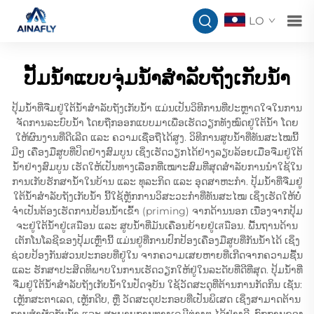
LO
ປັ້ມນ້ຳແບບຈຸ່ມນ້ຳສຳລັບຖັງເກັບນ້ຳ
ປຸ້ມນ້ຳທີ່ຈືມຢູ່ໃຕ້ນ້ຳສຳລັບຖັງເກັບນ້ຳ ແມ່ນເປັນວິທີການທີ່ປະຫຼາດໃຈໃນການ
ຈັດການລະບົບນ້ຳ ໂດຍຖືກອອກແບບມາເພື່ອເຮັດວຽກທັງໝົດຢູ່ໃຕ້ນ້ຳ ໂດຍ
ໃຫ້ຜົນງານທີ່ດີເລີດ ແລະ ຄວາມເຊື່ອຖືໄດ້ສູງ. ວິທີການສູບນ້ຳທີ່ທັນສະໄໝນີ້
ມີໆ ເຄື່ອງມືສູບທີ່ປິດຢ່າງສົມບູນ ເຊິ່ງເຮັດວຽກໄດ້ຢ່າງລຽບລ້ອຍເມື່ອຈືມຢູ່ໃຕ້
ນ້ຳຢ່າງສົມບູນ ເຮັດໃຫ້ເປັນທາງເລືອກທີ່ເໝາະສົມທີ່ສຸດສຳລັບການນຳໃຊ້ໃນ
ການເກັບຮັກສານ້ຳໃນບ້ານ ແລະ ທຸລະກິດ ແລະ ອຸດສາຫະກຳ. ປຸ້ມນ້ຳທີ່ຈືມຢູ່
ໃຕ້ນ້ຳສຳລັບຖັງເກັບນ້ຳ ນີ້ໃຊ້ຫຼັກການວິສະວະກຳທີ່ທັນສະໄໝ ເຊິ່ງເຮັດໃຫ້ບໍ່
ຈຳເປັນຕ້ອງເຮັດການປ້ອນນ້ຳເຂົ້າ (priming) ຈາກດ້ານນອກ ເນື່ອງຈາກປຸ້ມ
ຈະຢູ່ໃຕ້ນ້ຳຢູ່ເสมືອນ ແລະ ສູບນ້ຳທີ່ມັນເຄື່ອນຍ້າຍຢູ່ເสมືອນ. ພື້ນຖານດ້ານ
ເຕັກໂນໂລຊີຂອງປຸ້ມເຫຼົ່ານີ້ ແມ່ນຢູ່ທີ່ການປົກປ້ອງເຄື່ອງມືສູບທີ່ກັນນ້ຳໄດ້ ເຊິ່ງ
ຊ່ວຍປ້ອງກັນສ່ວນປະກອບທີ່ຢູ່ໃນ ຈາກຄວາມເສຍຫາຍທີ່ເກີດຈາກຄວາມຊື້ນ
ແລະ ຮັກສາປະສິດທິພາບໃນການເຮັດວຽກໃຫ້ຢູ່ໃນລະດັບທີ່ດີທີ່ສຸດ. ປຸ້ມນ້ຳທີ່
ຈືມຢູ່ໃຕ້ນ້ຳສຳລັບຖັງເກັບນ້ຳໃນປັດຈຸບັນ ໃຊ້ວັດສະດຸທີ່ຕ້ານການກັດກິນ ເຊັ່ນ:
ເຫຼັກສະຕາເລດ, ເຫຼັກດີບ, ຫຼື ວັດສະດຸປະກອບທີ່ເປັນພິເສດ ເຊິ່ງສາມາດຕ້ານ
ການສຳຜັດກັບນ້ຳ ແລະ ສະພາບການທາງເຄມີຕ່າງໆ ໄດ້ຢ່າງດີ. ກົກການຂອງ