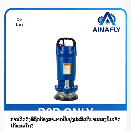
06
Jan
ການຕິດຕັ້ງທີ່ຖືກຕ້ອງສາມາດປັບປຸງປະສິດທິພາບຂອງປັ້ມເຈັດ
ໄດ້ແນວໃດ?