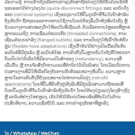
ມີຄວາມຮູ້. ການເຂົ້າເຖິງເພື່ອການບໍາລຸງຮັກສາຖືກປັບປຸງໃຫ້ດີຂຶ້ນດ້ວຍຂໍ້ຕໍ່ທີ່
ຖອນອອກໄດ້ຢ່າງວ່ອງໄວ (quick-disconnect fittings) ແລະ ລະບົບດຶງ
ອອກ (retrieval systems) ເຊິ່ງອະນຸຍາດໃຫ້ປັ້ມດູດນ້ຳທີ່ຈື່ມໃນນ້ຳສຳລັບ
ຖັງເກັບນ້ຳ ຖືກຖອນອອກຈາກການໃຊ້ງານໂດຍບໍ່ຕ້ອງລົ້ມນ້ຳທັງໝົດໃນຖັງ ຫຼື
ຂັດຂວາງການສະໜອງນ້ຳໃຫ້ລະບົບທີ່ເຊື່ອມຕໍ່. ຕົວເລືອກການໄຫຼອອກທີ່ຫຼາກ
ຫຼາຍລວມເຖິງ: ການເຊື່ອມຕໍ່ແບບເກີດ (threaded connections), ການ
ເຊື່ອມຕໍ່ແບບຟາລັງ (flanged outlets), ແລະ ການປັບປຸງໃຫ້ເຂົ້າກັບທໍ່ຍືດ
ຫຼຸ່ນ (flexible hose adaptations) ເຊິ່ງເຂົ້າກັນໄດ້ຢ່າງເປັນເນື້ອເດີຍກັບ
ລະບົບທໍ່ທີ່ມີຢູ່ແລ້ວ ຫຼື ລະບົບທໍ່ໃໝ່. ການຕິດຕັ້ງປັ້ມຫຼາຍຕົວໃນຖັງທີ່ໃຫຍ່ກວ່າ
ນັ້ນເປັນໄປໄດ້ເພື່ອໃຫ້ມີຄວາມເປັນສຳຮອງ (redundancy), ຄວາມຈຸທີ່
ເພີ່ມຂຶ້ນ, ຫຼື ການຈັດສົ່ງນ້ຳຕາມເຂດທີ່ກຳນົດໄວ້ເປັນພິເສດ, ໂດຍມີລະບົບການ
ປະສານງານທີ່ມີໃຫ້ເພື່ອປ້ອງກັນການຮີດກັນລະຫວ່າງຫົວປັ້ມ. ຄວາມຫຼາກ
ຫຼາຍໃນການຕິດຕັ້ງນີ້ຍັງຂະຫຍາຍໄປຫາການປັບປຸງ (retrofit
applications) ໂດຍທີ່ປັ້ມທີ່ຕິດຕັ້ງຢູ່ເທິງຜິວທີ່ມີຢູ່ແລ້ວສາມາດຖືກແທນທີ່
ດ້ວຍປັ້ມດູດນ້ຳທີ່ຈື່ມໃນນ້ຳສຳລັບຖັງເກັບນ້ຳ ໂດຍບໍ່ຕ້ອງປ່ຽນແປງໂຄງສ້າງຖັງ
ຫຼື ລະບົບທໍ່ຢ່າງໃຫຍ່ຫຼວງ, ເຮັດໃຫ້ໄດ້ຮັບປະໂຫຍດທັນທີທັນໃດໃນດ້ານ
ປະສິດທິພາບ, ຄວາມເຊື່ອຖືໄດ້, ແລະ ການບໍາລຸງຮັກສາທີ່ຫຼຸດລົງ.
ໂທ / WhatsApp / WeChat: