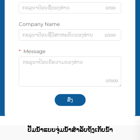
0/100
Company Name
0/200
Message
0/1000
ສົ່ງ
ປັ້ມນ້ຳແບບຈຸ່ມນ້ຳສຳລັບຖັງເກັບນ້ຳ