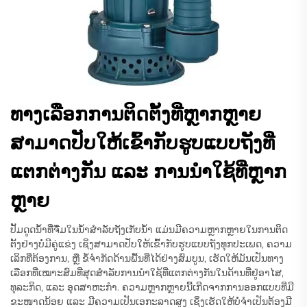
ທາງເລືອກການຕິດຕັ້ງທີ່ຫຼາກຫຼາຍ
ສາມາດປັບໃຫ້ເຂົ້າກັບຮູບແບບຖັງທີ່
ແຕກຕ່າງກັນ ແລະ ການນຳໃຊ້ທີ່ຫຼາກ
ຫຼາຍ
ປັ້ມດູດນ້ຳທີ່ຈື່ມໃນນ້ຳສຳລັບຖັງເກັບນ້ຳ ແມ່ນມີຄວາມຫຼາກຫຼາຍໃນການຕິດ
ຕັ້ງຢ່າງບໍ່ມີຄູ່ແຂ່ງ ເຊິ່ງສາມາດປັບໃຫ້ເຂົ້າກັບຮູບແບບຖັງທຸກປະເພດ, ຄວາມ
ເລິກທີ່ຕ້ອງການ, ຫຼື ຂໍ້ຈຳກັດດ້ານພື້ນທີ່ໄດ້ຢ່າງສົມບູນ, ເຮັດໃຫ້ມັນເປັນທາງ
ເລືອກທີ່ເໝາະສົມທີ່ສຸດສຳລັບການນຳໃຊ້ທີ່ແຕກຕ່າງກັນໃນດ້ານທີ່ຢູ່ອາໄສ,
ທຸລະກິດ, ແລະ ອຸດສາຫະກຳ. ຄວາມຫຼາກຫຼາຍນີ້ເກີດຈາກການອອກແບບທີ່ມີ
ຂະໜາດນ້ອຍ ແລະ ມີຄວາມເປັນເອກະລາດສູງ ເຊິ່ງເຮັດໃຫ້ບໍ່ຈຳເປັນຕ້ອງມີ