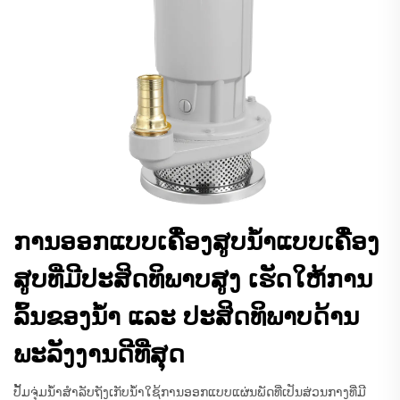
ການອອກແບບເຄື່ອງສູບນ້ຳແບບເຄື່ອງ
ສູບທີ່ມີປະສິດທິພາບສູງ ເຮັດໃຫ້ການ
ລົ້ນຂອງນ້ຳ ແລະ ປະສິດທິພາບດ້ານ
ພະລັງງານດີທີ່ສຸດ
ປັ້ມຈຸ່ມນ້ຳສຳລັບຖັງເກັບນ້ຳໃຊ້ການອອກແບບແຜ່ນພັດທີ່ເປັນສ່ວນກາງທີ່ມີ