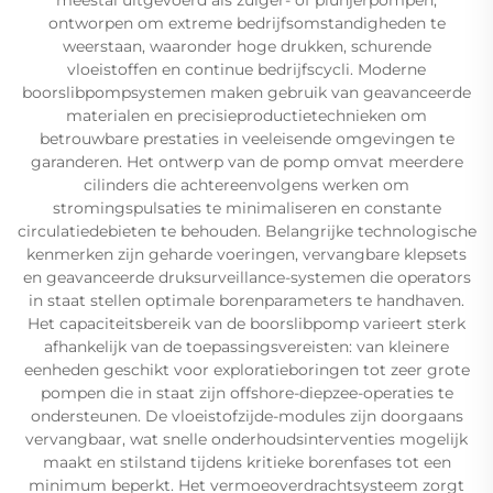
ontworpen om extreme bedrijfsomstandigheden te
weerstaan, waaronder hoge drukken, schurende
vloeistoffen en continue bedrijfscycli. Moderne
boorslibpompsystemen maken gebruik van geavanceerde
materialen en precisieproductietechnieken om
betrouwbare prestaties in veeleisende omgevingen te
garanderen. Het ontwerp van de pomp omvat meerdere
cilinders die achtereenvolgens werken om
stromingspulsaties te minimaliseren en constante
circulatiedebieten te behouden. Belangrijke technologische
kenmerken zijn geharde voeringen, vervangbare klepsets
en geavanceerde druksurveillance-systemen die operators
in staat stellen optimale borenparameters te handhaven.
Het capaciteitsbereik van de boorslibpomp varieert sterk
afhankelijk van de toepassingsvereisten: van kleinere
eenheden geschikt voor exploratieboringen tot zeer grote
pompen die in staat zijn offshore-diepzee-operaties te
ondersteunen. De vloeistofzijde-modules zijn doorgaans
vervangbaar, wat snelle onderhoudsinterventies mogelijk
maakt en stilstand tijdens kritieke borenfases tot een
minimum beperkt. Het vermoeoverdrachtsysteem zorgt