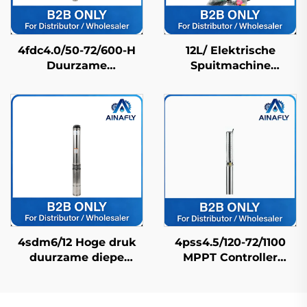
4fdc4.0/50-72/600-H
12L/ Elektrische
Duurzame
Spuitmachine
Roestvrijstalen
Landbouwspuitmachine
Zonnedieppomp
Boerderijspuitmachine
Lange Levensduur &
Pesticidenspuitmachine
Fabrieksprijs
Hogedrukbekende
4sdm6/12 Hoge druk
4pss4.5/120-72/1100
duurzame diepe
MPPT Controller
putpomp voor
Compatibel Fdc
waterlevering in
Zonnepomp voor
landelijke en
Huishoudelijk