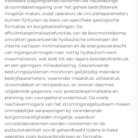
instelbare slaglengtemechanismen die nauwkeurige
stroomdebietregeling over het gehele bedrijfsbereik
mogelijk maken, zodat operators de circulatieparameters
kunnen fijntunen op basis van specifieke geologische
formaties en borgdoelstellingen. De
efficiëntieoptimalisatiefuncties van de boormortelpomp
omvatten geavanceerde hydraulische ontwerpen die
interne verliezen minimaliseren en de energieoverdracht
van ingangsvermogen naar nuttig hydraulisch werk
maximaliseren, wat leidt tot een lagere brandstofverbruik
en een geringere milieubelasting. Geavanceerde
besturingssystemen monitoren gelijktijdig meerdere
bedrijfsparameters, waaronder inlaatdruk, uitlaatdruk,
stroomdebiet en temperatuur, en leveren daarmee
uitgebreide gegevens voor prestatieoptimalisatie en
planning van voorspellend onderhoud. De snelle
reactievermogens van het stromingsregelsysteem maken
onmiddellijke aanpassingen bij veranderende
borgomstandigheden mogelijk, waardoor
circulatieproblemen worden voorkomen en de
putbuisstabiliteit wordt gehandhaafd tijdens kritieke
operaties zoals buisverbindingen en formatie-