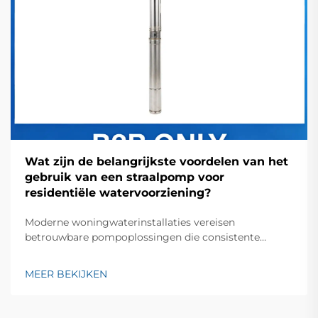
Wat zijn de belangrijkste voordelen van het
gebruik van een straalpomp voor
residentiële watervoorziening?
Moderne woningwaterinstallaties vereisen
betrouwbare pompoplossingen die consistente
prestaties leveren en tegelijkertijd kosten-efficiëntie
behouden. Een straalpomp is één van de meest
MEER BEKIJKEN
veelzijdige en betrouwbare opties die beschikbaar zijn
voor eigenaren die een betrouwbare
watervoorziening willen opzetten...