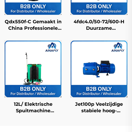
Qdx550f-C Gemaakt in
4fdc4.0/50-72/600-H
China Professionele
Duurzame
hogedruk pomp met
Roestvrijstalen
IP68-waterdichte
Zonnedieppomp
bescherming
Lange Levensduur &
Fabrieksprijs
12L/ Elektrische
Jet100p Veelzijdige
Spuitmachine
stabiele hoog-
Landbouwspuitmachine
efficiënte precisie
Boerderijspuitmachine
structuur land
Pesticidenspuitmachine
centrifugale