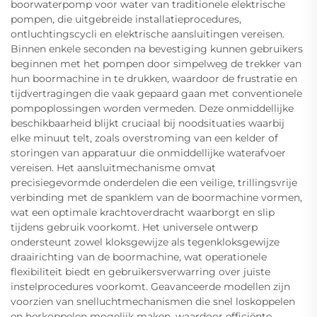
boorwaterpomp voor water van traditionele elektrische
pompen, die uitgebreide installatieprocedures,
ontluchtingscycli en elektrische aansluitingen vereisen.
Binnen enkele seconden na bevestiging kunnen gebruikers
beginnen met het pompen door simpelweg de trekker van
hun boormachine in te drukken, waardoor de frustratie en
tijdvertragingen die vaak gepaard gaan met conventionele
pompoplossingen worden vermeden. Deze onmiddellijke
beschikbaarheid blijkt cruciaal bij noodsituaties waarbij
elke minuut telt, zoals overstroming van een kelder of
storingen van apparatuur die onmiddellijke waterafvoer
vereisen. Het aansluitmechanisme omvat
precisiegevormde onderdelen die een veilige, trillingsvrije
verbinding met de spanklem van de boormachine vormen,
wat een optimale krachtoverdracht waarborgt en slip
tijdens gebruik voorkomt. Het universele ontwerp
ondersteunt zowel kloksgewijze als tegenkloksgewijze
draairichting van de boormachine, wat operationele
flexibiliteit biedt en gebruikersverwarring over juiste
instelprocedures voorkomt. Geavanceerde modellen zijn
voorzien van snelluchtmechanismen die snel loskoppelen
en herkoppelen mogelijk maken, waardoor efficiënte