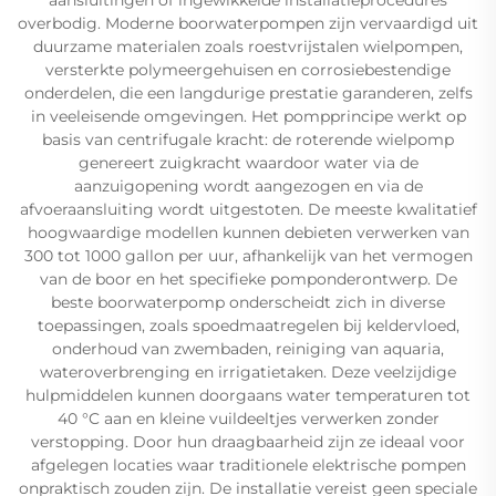
overbodig. Moderne boorwaterpompen zijn vervaardigd uit
duurzame materialen zoals roestvrijstalen wielpompen,
versterkte polymeergehuisen en corrosiebestendige
onderdelen, die een langdurige prestatie garanderen, zelfs
in veeleisende omgevingen. Het pompprincipe werkt op
basis van centrifugale kracht: de roterende wielpomp
genereert zuigkracht waardoor water via de
aanzuigopening wordt aangezogen en via de
afvoeraansluiting wordt uitgestoten. De meeste kwalitatief
hoogwaardige modellen kunnen debieten verwerken van
300 tot 1000 gallon per uur, afhankelijk van het vermogen
van de boor en het specifieke pomponderontwerp. De
beste boorwaterpomp onderscheidt zich in diverse
toepassingen, zoals spoedmaatregelen bij keldervloed,
onderhoud van zwembaden, reiniging van aquaria,
wateroverbrenging en irrigatietaken. Deze veelzijdige
hulpmiddelen kunnen doorgaans water temperaturen tot
40 °C aan en kleine vuildeeltjes verwerken zonder
verstopping. Door hun draagbaarheid zijn ze ideaal voor
afgelegen locaties waar traditionele elektrische pompen
onpraktisch zouden zijn. De installatie vereist geen speciale