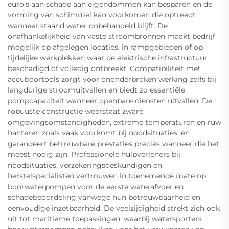
euro’s aan schade aan eigendommen kan besparen en de
vorming van schimmel kan voorkomen die optreedt
wanneer staand water onbehandeld blijft. De
onafhankelijkheid van vaste stroombronnen maakt bedrijf
mogelijk op afgelegen locaties, in rampgebieden of op
tijdelijke werkplekken waar de elektrische infrastructuur
beschadigd of volledig ontbreekt. Compatibiliteit met
accuboortools zorgt voor ononderbroken werking zelfs bij
langdurige stroomuitvallen en biedt zo essentiële
pompcapaciteit wanneer openbare diensten uitvallen. De
robuuste constructie weerstaat zware
omgevingsomstandigheden, extreme temperaturen en ruw
hanteren zoals vaak voorkomt bij noodsituaties, en
garandeert betrouwbare prestaties precies wanneer die het
meest nodig zijn. Professionele hulpverleners bij
noodsituaties, verzekeringsdeskundigen en
herstelspecialisten vertrouwen in toenemende mate op
boorwaterpompen voor de eerste waterafvoer en
schadebeoordeling vanwege hun betrouwbaarheid en
eenvoudige inzetbaarheid. De veelzijdigheid strekt zich ook
uit tot maritieme toepassingen, waarbij watersporters