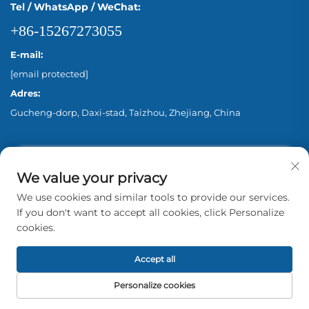
Tel / WhatsApp / WeChat:
+86-15267273055
E-mail:
[email protected]
Adres:
Gucheng-dorp, Daxi-stad, Taizhou, Zhejiang, China
We value your privacy
We use cookies and similar tools to provide our services.
If you don't want to accept all cookies, click Personalize
cookies.
Copyright © 2026 Zhejiang Aina Pump Co., Ltd.
Beijing Alle rechten voorbehouden. -
Privacybeleid
Accept all
Personalize cookies