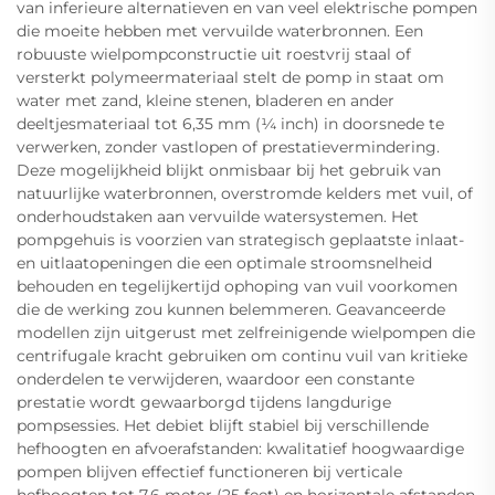
van inferieure alternatieven en van veel elektrische pompen
die moeite hebben met vervuilde waterbronnen. Een
robuuste wielpompconstructie uit roestvrij staal of
versterkt polymeermateriaal stelt de pomp in staat om
water met zand, kleine stenen, bladeren en ander
deeltjesmateriaal tot 6,35 mm (¼ inch) in doorsnede te
verwerken, zonder vastlopen of prestatievermindering.
Deze mogelijkheid blijkt onmisbaar bij het gebruik van
natuurlijke waterbronnen, overstromde kelders met vuil, of
onderhoudstaken aan vervuilde watersystemen. Het
pompgehuis is voorzien van strategisch geplaatste inlaat-
en uitlaatopeningen die een optimale stroomsnelheid
behouden en tegelijkertijd ophoping van vuil voorkomen
die de werking zou kunnen belemmeren. Geavanceerde
modellen zijn uitgerust met zelfreinigende wielpompen die
centrifugale kracht gebruiken om continu vuil van kritieke
onderdelen te verwijderen, waardoor een constante
prestatie wordt gewaarborgd tijdens langdurige
pompsessies. Het debiet blijft stabiel bij verschillende
hefhoogten en afvoerafstanden: kwalitatief hoogwaardige
pompen blijven effectief functioneren bij verticale
hefhoogten tot 7,6 meter (25 feet) en horizontale afstanden