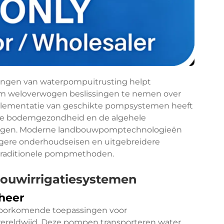
ingen van waterpompuitrusting helpt
om weloverwogen beslissingen te nemen over
implementatie van geschikte pompsystemen heeft
 de bodemgezondheid en de algehele
vingen. Moderne landbouwpomptechnologieën
lagere onderhoudseisen en uitgebreidere
 traditionele pompmethoden.
ouwirrigatiesystemen
heer
voorkomende toepassingen voor
reldwijd. Deze pompen transporteren water