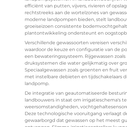
efficiënt van putten, vijvers, rivieren of op
rechtstreeks aan de wortelzones van gewass
moderne landpompen bieden, stelt landbou
groeiseizoen consistente bodemvochtgehalt
plantontwikkeling ondersteunt en oogstopb
Verschillende gewassoorten vereisen versch
waardoor de keuze en configuratie van de pom
een bewateringssysteem. Rijgewassen zoals m
druksystemen die water gelijkmatig over gr
Speciaalgewassen zoals groenten en fruit v
met instelbare debieten en tijdschakelaars d
landpomp.
De integratie van geautomatiseerde bestu
landbouwers in staat om irrigatieschema's 
weersomstandigheden, vochtgehaltesensoren
Deze technologische vooruitgang verlaagt de 
gewaarborgd dat gewassen op het meest guns