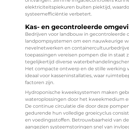
ontvangen. Slimme irrigatiecontrollers kun
elektriciteitspiekuren buiten piektijd, waard
systeemefficiëntie verbetert.
Kas- en gecontroleerde omge
Bedrijven voor landbouw in gecontroleerde 
landpompsystemen om een nauwkeurige wat
nevelnetwerken en containercultuurbedrijve
toepassingen vereisen pompen die in staat z
tegelijkertijd diverse waterbehandelingsche
Het compacte ontwerp en de stille werki
ideaal voor kasseninstallaties, waar ruimte
factoren zijn.
Hydroponische kweeksystemen maken gebru
wateroplossingen door het kweekmedium en h
De continue circulatie die door deze pompen
gedurende hun volledige groeicyclus consis
en voedingsstoffen. Betrouwbaarheid van de 
aangezien systeemstoringen snel van invloe