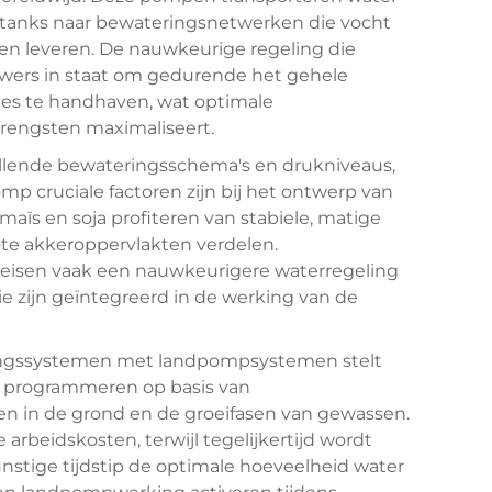
slagtanks naar bewateringsnetwerken die vocht
en leveren. De nauwkeurige regeling die
wers in staat om gedurende het gehele
es te handhaven, wat optimale
rengsten maximaliseert.
illende bewateringsschema's en drukniveaus,
p cruciale factoren zijn bij het ontwerp van
aïs en soja profiteren van stabiele, matige
ote akkeroppervlakten verdelen.
ereisen vaak een nauwkeurigere waterregeling
ie zijn geïntegreerd in de werking van de
ringssystemen met landpompsystemen stelt
te programmeren op basis van
 in de grond en de groeifasen van gewassen.
arbeidskosten, terwijl tegelijkertijd wordt
tige tijdstip de optimale hoeveelheid water