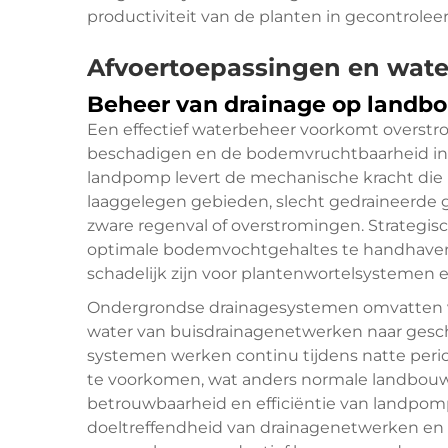
productiviteit van de planten in gecontrol
Afvoertoepassingen en wate
Beheer van drainage op landb
Een effectief waterbeheer voorkomt overs
beschadigen en de bodemvruchtbaarheid i
landpomp levert de mechanische kracht die no
laaggelegen gebieden, slecht gedraineerde g
zware regenval of overstromingen. Strategi
optimale bodemvochtgehaltes te handhave
schadelijk zijn voor plantenwortelsystemen
Ondergrondse drainagesystemen omvatten v
water van buisdrainagenetwerken naar geschi
systemen werken continu tijdens natte peri
te voorkomen, wat anders normale landbouwa
betrouwbaarheid en efficiëntie van
landpo
doeltreffendheid van drainagenetwerken en 