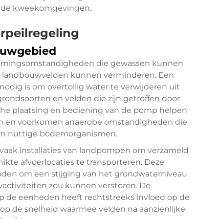
eerde kweekomgevingen.
rpeilregeling
ouwgebied
tromingsomstandigheden die gewassen kunnen
n landbouwvelden kunnen verminderen. Een
dig is om overtollig water te verwijderen uit
rondsoorten en velden die zijn getroffen door
sche plaatsing en bediening van de pomp helpen
n en voorkomen anaerobe omstandigheden die
 en nuttige bodemorganismen.
aak installaties van landpompen om verzameld
kte afvoerlocaties te transporteren. Deze
oden om een stijging van het grondwaterniveau
ctiviteiten zou kunnen verstoren. De
mp
de eenheden heeft rechtstreeks invloed op de
op de snelheid waarmee velden na aanzienlijke