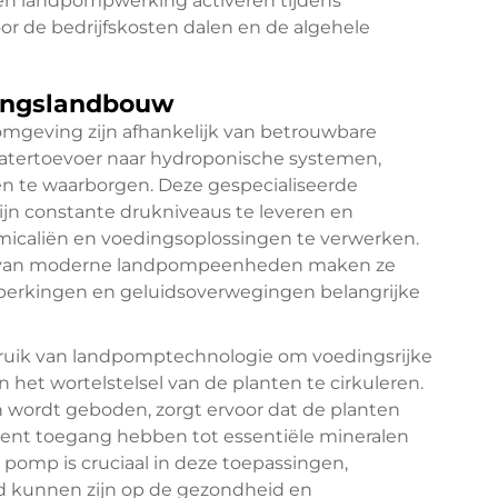
nen landpompwerking activeren tijdens
oor de bedrijfskosten dalen en de algehele
vingslandbouw
omgeving zijn afhankelijk van betrouwbare
ertoevoer naar hydroponische systemen,
n te waarborgen. Deze gespecialiseerde
ijn constante drukniveaus te leveren en
micaliën en voedingsoplossingen te verwerken.
ng van moderne landpompeenheden maken ze
beperkingen en geluidsoverwegingen belangrijke
ik van landpomptechnologie om voedingsrijke
et wortelstelsel van de planten te cirkuleren.
 wordt geboden, zorgt ervoor dat de planten
tent toegang hebben tot essentiële mineralen
pomp is cruciaal in deze toepassingen,
d kunnen zijn op de gezondheid en