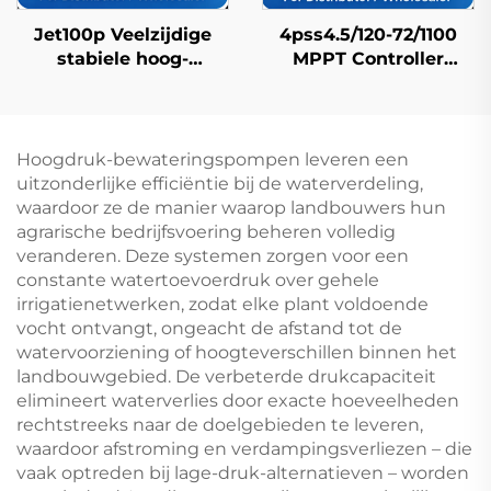
Jet100p Veelzijdige
4pss4.5/120-72/1100
stabiele hoog-
MPPT Controller
efficiënte precisie
Compatibel Fdc
structuur land
Zonnepomp voor
centrifugale
Huishoudelijk
waterpomp
Waterlevering
Hoogdruk-bewateringspompen leveren een
uitzonderlijke efficiëntie bij de waterverdeling,
waardoor ze de manier waarop landbouwers hun
agrarische bedrijfsvoering beheren volledig
veranderen. Deze systemen zorgen voor een
constante watertoevoerdruk over gehele
irrigatienetwerken, zodat elke plant voldoende
vocht ontvangt, ongeacht de afstand tot de
watervoorziening of hoogteverschillen binnen het
landbouwgebied. De verbeterde drukcapaciteit
elimineert waterverlies door exacte hoeveelheden
rechtstreeks naar de doelgebieden te leveren,
waardoor afstroming en verdampingsverliezen – die
vaak optreden bij lage-druk-alternatieven – worden