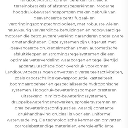
terreinobstakels of afstandsbeperkingen. Moderne
hoogdruk-bewateringspompen maken gebruik van
geavanceerde centrifugaal- en
verdringingspomptechnologieën, met robuuste wielen,
nauwkeurig vervaardigde behuizingen en hoogwaardige
motoren die betrouwbare werking garanderen onder zware
omstandigheden. Deze systemen zijn uitgerust met
geavanceerde drukregelmechanismen, automatische
afsluitkleppen en stromingsregelsystemen die een
optimale waterverdeling waarborgen en tegelijkertijd
apparatuurschade door overdruk voorkomen.
Landbouwtoepassingen omvatten diverse teeltactiviteiten,
zoals grootschalige gewasproductie, kasteelteelt,
boomgaardbeheer en gespecialiseerde hydroponische
systemen. Hoogdruk-bewateringspompen presteren
uitstekend in micro-bewateringssystemen,
druppelbewateringsnetwerken, sproeiersystemen en
draaibewateringsconfiguraties, waarbij constante
drukhandhaving cruciaal is voor een uniforme
waterverdeling. De technologische kenmerken omvatten
corrosiebestendige materialen, energie-efficiënte