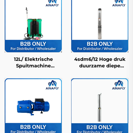
12L/ Elektrische
4sdm6/12 Hoge druk
Spuitmachine
duurzame diepe
Landbouwspuitmachine
putpomp voor
Boerderijspuitmachine
waterlevering in
Pesticidenspuitmachine
landelijke en
Hogedrukbekende
residentiële gebieden