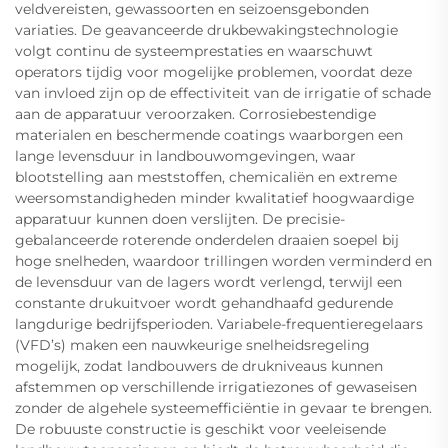
veldvereisten, gewassoorten en seizoensgebonden
variaties. De geavanceerde drukbewakingstechnologie
volgt continu de systeemprestaties en waarschuwt
operators tijdig voor mogelijke problemen, voordat deze
van invloed zijn op de effectiviteit van de irrigatie of schade
aan de apparatuur veroorzaken. Corrosiebestendige
materialen en beschermende coatings waarborgen een
lange levensduur in landbouwomgevingen, waar
blootstelling aan meststoffen, chemicaliën en extreme
weersomstandigheden minder kwalitatief hoogwaardige
apparatuur kunnen doen verslijten. De precisie-
gebalanceerde roterende onderdelen draaien soepel bij
hoge snelheden, waardoor trillingen worden verminderd en
de levensduur van de lagers wordt verlengd, terwijl een
constante drukuitvoer wordt gehandhaafd gedurende
langdurige bedrijfsperioden. Variabele-frequentieregelaars
(VFD’s) maken een nauwkeurige snelheidsregeling
mogelijk, zodat landbouwers de drukniveaus kunnen
afstemmen op verschillende irrigatiezones of gewaseisen
zonder de algehele systeemefficiëntie in gevaar te brengen.
De robuuste constructie is geschikt voor veeleisende