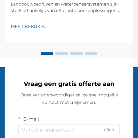
Landbouwbedrijven en waterbeheersystemen zijn
sterk afhankelijk van efficiënte pompoplossingen om
optimale waterniveaus en -verdeling over
verschillende terreinvormen te behouden. Een
MEER BEKIJKEN
landpomp vormt een cruciaal onderdeel in moderne
landbouw en drainage toepassingen...
Vraag een gratis offerte aan
Onze vertegenwoordiger zal zo snel mogelijk
contact met u opnemen.
E-mail
0/100