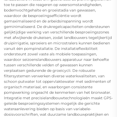
toe te passen die reageren op weersomstandigheden,
bodemvochtgehalte en groeistadia van gewassen,
waardoor de besproeiingsefficiëntie wordt
gemaximaliseerd en de arbeidsinspanning wordt
geminimaliseerd. De drukregelcapaciteiten ondersteunen
gelijktijdige werking van verschillende besproeiingszones
met afwijkende drukeisen, zodat landbouwers tegelijkertijd
druipirrigatie, sproeiers en microstralers kunnen bedienen
vanuit één pompinstallatie. De installatieflexibiliteit
ondersteunt zowel vaste als mobiele toepassingen,
waardoor seizoenslandbouwers apparatuur naar behoefte
tussen verschillende velden of gewassen kunnen
verplaatsen gedurende de groeicycli. De robuuste
filtersystemen verwerken diverse waterkwaliteiten, van
schoon putwater tot oppervlaktewater met sedimenten of
organisch materiaal, en waarborgen consistente
pompwerking ongeacht de kenmerken van het bronwater.
Integratie met precisielandbouwtechnologieën maakt GPS-
geleide besproeiingssystemen mogelijk die gerichte
wateraanlevering bieden op basis van variabele-
dosisvoorschriften, wat duurzame landbouwpraktijken en