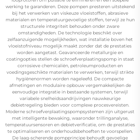
werking te garanderen. Deze pompen presteren uitstekend
bij het verwerken van viskeuze vloeistoffen, abrasieve
materialen en temperatuurgevoelige stoffen, terwijl ze hun
structurele integriteit behouden onder zware
omstandigheden. De technologie beschikt over
zelfaanzuigende mogelijkheden, wat installatie boven het
vloeistofniveau mogelijk maakt zonder dat de prestaties
worden aangetast. Geavanceerde metallurgie en
coatingopties stellen de schroefverplaatingspomp in staat
corrosieve chemicaliën, petroleumproducten en
voedingsgeschikte materialen te verwerken, terwijl strikte
hygiënenormen worden nageleefd. De compacte
afmetingen en modulaire opbouw vergemakkelijken de
eenvoudige integratie in bestaande systemen, terwijl
variabele snelheidsaandrijvingen nauwkeurige
debietregeling bieden voor complexe procesvereisten.
Moderne schroefverplaatingspompsystemen zijn uitgerust
met intelligente bewaking, waaronder trillinganalyse,
temperatuursensoren en debietverificatie, om de prestaties
te optimaliseren en onderhoudsbehoeften te voorspellen.
De laag-scherende pompprincipe behoudt gevoelige