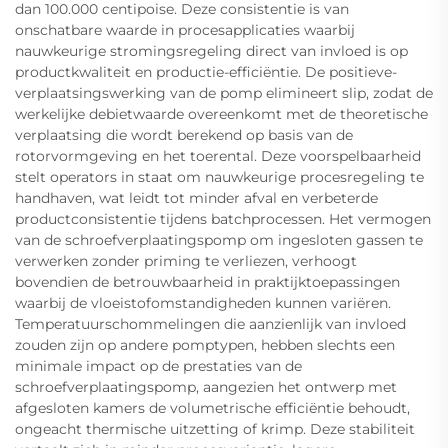
dan 100.000 centipoise. Deze consistentie is van
onschatbare waarde in procesapplicaties waarbij
nauwkeurige stromingsregeling direct van invloed is op
productkwaliteit en productie-efficiëntie. De positieve-
verplaatsingswerking van de pomp elimineert slip, zodat de
werkelijke debietwaarde overeenkomt met de theoretische
verplaatsing die wordt berekend op basis van de
rotorvormgeving en het toerental. Deze voorspelbaarheid
stelt operators in staat om nauwkeurige procesregeling te
handhaven, wat leidt tot minder afval en verbeterde
productconsistentie tijdens batchprocessen. Het vermogen
van de schroefverplaatingspomp om ingesloten gassen te
verwerken zonder priming te verliezen, verhoogt
bovendien de betrouwbaarheid in praktijktoepassingen
waarbij de vloeistofomstandigheden kunnen variëren.
Temperatuurschommelingen die aanzienlijk van invloed
zouden zijn op andere pomptypen, hebben slechts een
minimale impact op de prestaties van de
schroefverplaatingspomp, aangezien het ontwerp met
afgesloten kamers de volumetrische efficiëntie behoudt,
ongeacht thermische uitzetting of krimp. Deze stabiliteit