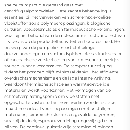
snelheidsimpact die gepaard gaat met
centrifugaalpompwielen. Deze zachte behandeling is
essentieel bij het verwerken van scherempgevoelige
vloeistoffen zoals polymeeroplossingen, biologische
culturen, voedselemulsies en farmaceutische verbindingen,
waarbij het behoud van de moleculaire structuur direct van
invloed is op de producteffectiviteit en houdbaarheid. Het
ontwerp van de pomp elimineert plotselinge
drukveranderingen en snelheidspieken die cavitatieschade
of mechanische verslechtering van opgeschorte deeltjes
zouden kunnen veroorzaken. De temperatuurstijging
tijdens het pompen blijft minimaal dankzij het efficiënte
overdrachtsmechanisme en de lage interne wrijving,
waardoor thermische schade aan warmtegevoelige
materialen wordt voorkomen. Het vermogen van de
schroefverplaatingspomp om vloeistoffen met
opgeschorte vaste stoffen te verwerken zonder schade,
maakt hem ideaal voor toepassingen met kristallijne
materialen, keramische slurries en gevulde polymeren,
waarbij de deeltjesgrootteverdeling ongewijzigd moet
blijven. De continue, pulsatievrije stroming elimineert