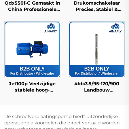
Qdx550f-C Gemaakt in
Drukomschakelaar
China Professionele
Precies, Stabiel &
hogedruk pomp met
Duurzaam voor
IP68-waterdichte
Automatische
bescherming
Drukregeling
Jet100p Veelzijdige
4fdc3.5/95-120/900
stabiele hoog-
Landbouw
efficiënte precisie
Zonnepomp met Hoge
structuur land
Doorvoersnelheid,
centrifugale
Perfect voor
waterpomp
Gewasirrigatie
De schroefverplaatingspomp biedt uitzonderlijke
operationele voordelen die direct vertaald worden