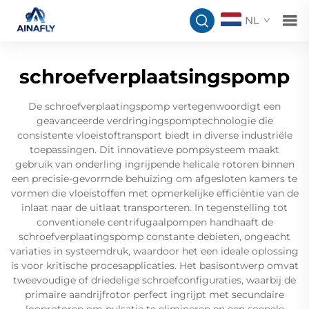
NL
schroefverplaatsingspomp
De schroefverplaatingspomp vertegenwoordigt een
geavanceerde verdringingspomptechnologie die
consistente vloeistoftransport biedt in diverse industriële
toepassingen. Dit innovatieve pompsysteem maakt
gebruik van onderling ingrijpende helicale rotoren binnen
een precisie-gevormde behuizing om afgesloten kamers te
vormen die vloeistoffen met opmerkelijke efficiëntie van de
inlaat naar de uitlaat transporteren. In tegenstelling tot
conventionele centrifugaalpompen handhaaft de
schroefverplaatingspomp constante debieten, ongeacht
variaties in systeemdruk, waardoor het een ideale oplossing
is voor kritische procesapplicaties. Het basisontwerp omvat
tweevoudige of driedelige schroefconfiguraties, waarbij de
primaire aandrijfrotor perfect ingrijpt met secundaire
looprotoren om pulsatie te elimineren en een soepele