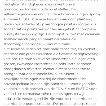
bedrijfsomstandigheden die conventionele
pomptechnologieën op de proef stellen. De
zelfaanzuigende werking van de schroefverdringingspomp
elimineert installatiebeperkingen, waardoor plaatsing
boven opslagtanks of op verhoogde posities mogelijk is
zonder dat de prestaties worden aangetast of complexe
hulpsystemen nodig zijn. De compatibiliteit met variabele
snelheidsaandrijvingen maakt nauwkeurige
stroomregeling mogelijk, van minimale
circulatiesnelheden tot maximale capaciteit, en voldoet
daarmee aan procesvereisten die flexibele bedrijfsvoering
vereisen. De pomp verwerkt vloeistoffen die ingesloten
gassen, zwevende vaststoffen en zelfs korte perioden
droogdraaien bevatten, zonder directe schade toe te
brengen, wat operationele flexibiliteit biedt in
praktijktoepassingen waarbij de vloeistofcondities
onvoorspelbaar kunnen zijn. Sanitaire uitvoeringsopties
voldoen aan de normen van de FDA, 3-A en EHEDG voor
voedsel- en farmaceutische toepassingen, terwijl
industriële versies geschikt zijn voor petrochemische en
chemische procesapplicaties. De modulaire constructie