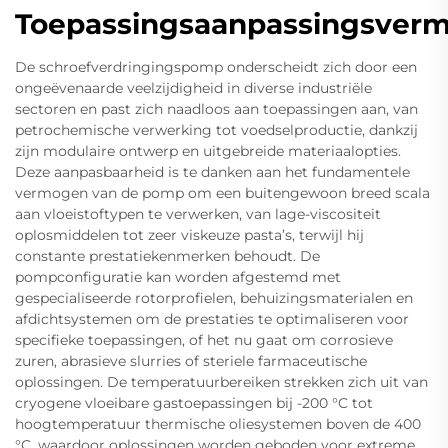
Toepassingsaanpassingsver
De schroefverdringingspomp onderscheidt zich door een
ongeëvenaarde veelzijdigheid in diverse industriële
sectoren en past zich naadloos aan toepassingen aan, van
petrochemische verwerking tot voedselproductie, dankzij
zijn modulaire ontwerp en uitgebreide materiaalopties.
Deze aanpasbaarheid is te danken aan het fundamentele
vermogen van de pomp om een buitengewoon breed scala
aan vloeistoftypen te verwerken, van lage-viscositeit
oplosmiddelen tot zeer viskeuze pasta’s, terwijl hij
constante prestatiekenmerken behoudt. De
pompconfiguratie kan worden afgestemd met
gespecialiseerde rotorprofielen, behuizingsmaterialen en
afdichtsystemen om de prestaties te optimaliseren voor
specifieke toepassingen, of het nu gaat om corrosieve
zuren, abrasieve slurries of steriele farmaceutische
oplossingen. De temperatuurbereiken strekken zich uit van
cryogene vloeibare gastoepassingen bij -200 °C tot
hoogtemperatuur thermische oliesystemen boven de 400
°C, waardoor oplossingen worden geboden voor extreme