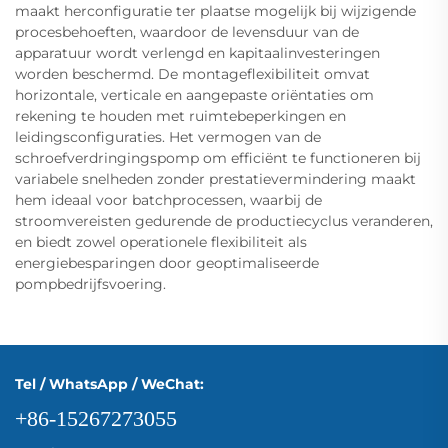
maakt herconfiguratie ter plaatse mogelijk bij wijzigende
procesbehoeften, waardoor de levensduur van de
apparatuur wordt verlengd en kapitaalinvesteringen
worden beschermd. De montageflexibiliteit omvat
horizontale, verticale en aangepaste oriëntaties om
rekening te houden met ruimtebeperkingen en
leidingsconfiguraties. Het vermogen van de
schroefverdringingspomp om efficiënt te functioneren bij
variabele snelheden zonder prestatievermindering maakt
hem ideaal voor batchprocessen, waarbij de
stroomvereisten gedurende de productiecyclus veranderen,
en biedt zowel operationele flexibiliteit als
energiebesparingen door geoptimaliseerde
pompbedrijfsvoering.
Tel / WhatsApp / WeChat:
+86-15267273055