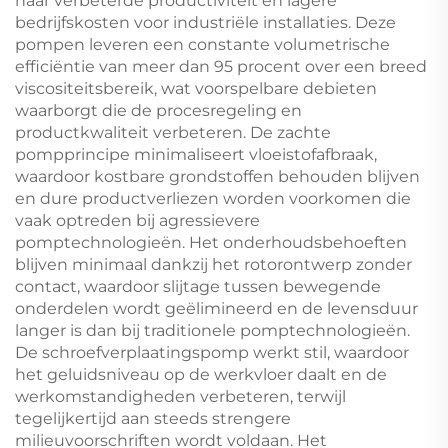
naar verbeterde productiviteit en lagere
bedrijfskosten voor industriële installaties. Deze
pompen leveren een constante volumetrische
efficiëntie van meer dan 95 procent over een breed
viscositeitsbereik, wat voorspelbare debieten
waarborgt die de procesregeling en
productkwaliteit verbeteren. De zachte
pompprincipe minimaliseert vloeistofafbraak,
waardoor kostbare grondstoffen behouden blijven
en dure productverliezen worden voorkomen die
vaak optreden bij agressievere
pomptechnologieën. Het onderhoudsbehoeften
blijven minimaal dankzij het rotorontwerp zonder
contact, waardoor slijtage tussen bewegende
onderdelen wordt geëlimineerd en de levensduur
langer is dan bij traditionele pomptechnologieën.
De schroefverplaatingspomp werkt stil, waardoor
het geluidsniveau op de werkvloer daalt en de
werkomstandigheden verbeteren, terwijl
tegelijkertijd aan steeds strengere
milieuvoorschriften wordt voldaan. Het