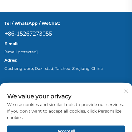
Tel / WhatsApp / WeChat:
+86-15267273055
E-mail:
[email protected]
Adres:
Gucheng-dorp, Daxi-stad, Taizhou, Zhejiang, China
We value your privacy
We use cookies and similar tools to provide our services.
If you don't want to accept all cookies, click Personalize
cookies.
Copyright © 2026 Zhejiang Aina Pump Co., Ltd.
Beijing Alle rechten voorbehouden. -
Privacybeleid
Accept all