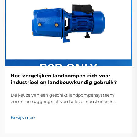
Hoe vergelijken landpompen zich voor
industrieel en landbouwkundig gebruik?
De keuze van een geschikt landpompensysteem
vormt de ruggengraat van talloze industriële en
landbouwkundige activiteiten wereldwijd. Of het nu
gaat om het beheren van irrigatiesystemen op
Bekijk meer
uitgestrekte akkers of het ondersteunen van
essentiële productieprocessen in de industrie, het
begrijpen van ...