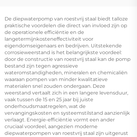
Automatische
structuur land
Drukregeling
centrifugale
waterpomp
De diepwaterpomp van roestvrij staal biedt talloze
praktische voordelen die direct van invloed zijn op
de operationele efficiëntie en de
langetermijnkosteneffectiviteit voor
eigendomseigenaars en bedrijven. Uitstekende
corrosieweerstand is het belangrijkste voordeel:
door de constructie van roestvrij staal kan de pomp
bestand zijn tegen agressieve
wateromstandigheden, mineralen en chemicaliën
waaraan pompen van minder kwalitatieve
materialen snel zouden ondergaan. Deze
weerstand vertaalt zich in een langere levensduur,
vaak tussen de 15 en 25 jaar bij juiste
onderhoudsmaatregelen, wat de
vervangingskosten en systeemstilstand aanzienlijk
verlaagt. Energie-efficiëntie vormt een ander
cruciaal voordeel, aangezien moderne
diepwaterpompen van roestvrij staal zijn uitgerust