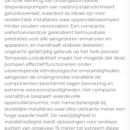
De stille werking van ondergedompelde
diepwaterpompen van roestvrij staal elimineert
geluidsoverlast, waardoor ze ideaal zijn voor
residentiële installaties waar oppervlaktepompen
hinder zouden veroorzaken. Een constante
watertoevoerdruk garandeert betrouwbare
prestaties voor alle aangesloten armaturen en
apparaten, en handhaaft stabiele debieten
ongeacht gelijktijdig gebruik op het hele perceel.
Temperatuurstabiliteit maakt het mogelijk dat deze
pompen effectief functioneren onder
uiteenlopende klimatologische omstandigheden,
aangezien de ondergrondse installatie de
componenten beschermt tegen bevriezing en
extreme weersomstandigheden. Het compacte
voetafdruk bespaart waardevolle
oppervlakteruimte, met name belangrijk bij
stedelijke installaties waar elke vierkante meter een
hoge waarde heeft. De veelzijdigheid in
installatiediepte biedt oplossingen voor ondiepe
putten van ongeveer 15 meter tot extreem diepe