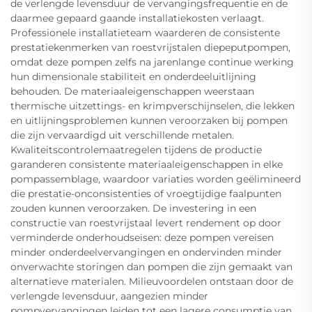
de verlengde levensduur de vervangingsfrequentie en de
daarmee gepaard gaande installatiekosten verlaagt.
Professionele installatieteam waarderen de consistente
prestatiekenmerken van roestvrijstalen diepeputpompen,
omdat deze pompen zelfs na jarenlange continue werking
hun dimensionale stabiliteit en onderdeeluitlijning
behouden. De materiaaleigenschappen weerstaan
thermische uitzettings- en krimpverschijnselen, die lekken
en uitlijningsproblemen kunnen veroorzaken bij pompen
die zijn vervaardigd uit verschillende metalen.
Kwaliteitscontrolemaatregelen tijdens de productie
garanderen consistente materiaaleigenschappen in elke
pompassemblage, waardoor variaties worden geëlimineerd
die prestatie-onconsistenties of vroegtijdige faalpunten
zouden kunnen veroorzaken. De investering in een
constructie van roestvrijstaal levert rendement op door
verminderde onderhoudseisen: deze pompen vereisen
minder onderdeelvervangingen en ondervinden minder
onverwachte storingen dan pompen die zijn gemaakt van
alternatieve materialen. Milieuvoordelen ontstaan door de
verlengde levensduur, aangezien minder
pompvervangingen leiden tot een lagere consumptie van