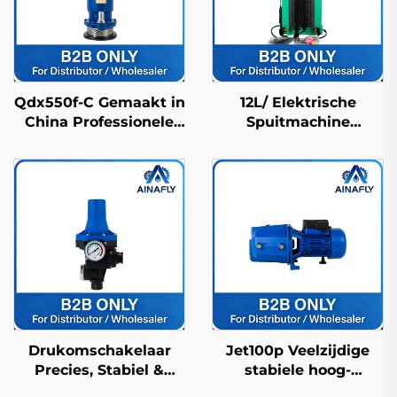
Qdx550f-C Gemaakt in
12L/ Elektrische
China Professionele
Spuitmachine
hogedruk pomp met
Landbouwspuitmachine
IP68-waterdichte
Boerderijspuitmachine
bescherming
Pesticidenspuitmachine
Hogedrukbekende
Drukomschakelaar
Jet100p Veelzijdige
Precies, Stabiel &
stabiele hoog-
Duurzaam voor
efficiënte precisie