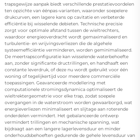
trapsgewijze aanpak biedt verschillende prestatievoordelen
ten opzichte van éénpas-varianten, waaronder soepelere
drukcurven, een lagere kans op cavitatie en verbeterde
efficiëntie bij wisselende debieten. Technische precisie
zorgt voor optimale afstand tussen de wieltrechters,
waardoor energieoverdracht wordt gemaximaliseerd en
turbulentie- en wrijvingsverliezen die de algehele
systeemefficiëntie verminderen, worden geminimaliseerd.
De meertrapsconfiguratie kan wisselende waterbehoefte
aan, zonder significante dructrillingen, en handhaaft een
constante leverdruk, of deze nu wordt gebruikt voor één
woning of tegelijkertijd voor meerdere commerciële
toepassingen. Geavanceerde modellering met
computationele stromingsdynamica optimaliseert de
wieltrektergeometrie voor elke trap, zodat soepele
overgangen in de waterstroom worden gewaarborgd, wat
energieverliezen minimaliseert en slijtage aan roterende
onderdelen vermindert. Het gebalanceerde ontwerp
vermindert trillingen en mechanische spanning, wat
bijdraagt aan een langere lagerlevensduur en minder
onderhoudsbehoeften gedurende de gehele levensduur van