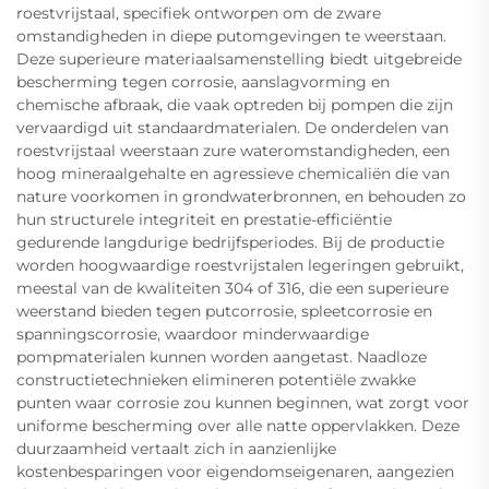
roestvrijstaal, specifiek ontworpen om de zware
omstandigheden in diepe putomgevingen te weerstaan.
Deze superieure materiaalsamenstelling biedt uitgebreide
bescherming tegen corrosie, aanslagvorming en
chemische afbraak, die vaak optreden bij pompen die zijn
vervaardigd uit standaardmaterialen. De onderdelen van
roestvrijstaal weerstaan zure wateromstandigheden, een
hoog mineraalgehalte en agressieve chemicaliën die van
nature voorkomen in grondwaterbronnen, en behouden zo
hun structurele integriteit en prestatie-efficiëntie
gedurende langdurige bedrijfsperiodes. Bij de productie
worden hoogwaardige roestvrijstalen legeringen gebruikt,
meestal van de kwaliteiten 304 of 316, die een superieure
weerstand bieden tegen putcorrosie, spleetcorrosie en
spanningscorrosie, waardoor minderwaardige
pompmaterialen kunnen worden aangetast. Naadloze
constructietechnieken elimineren potentiële zwakke
punten waar corrosie zou kunnen beginnen, wat zorgt voor
uniforme bescherming over alle natte oppervlakken. Deze
duurzaamheid vertaalt zich in aanzienlijke
kostenbesparingen voor eigendomseigenaren, aangezien