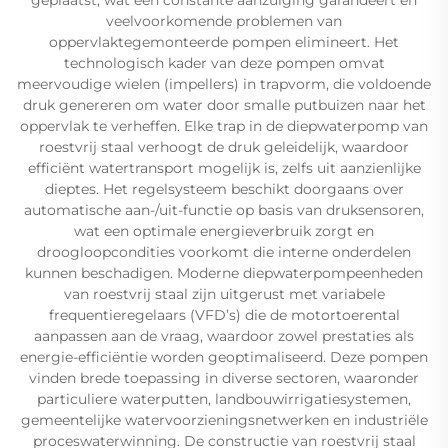
veelvoorkomende problemen van
oppervlaktegemonteerde pompen elimineert. Het
technologisch kader van deze pompen omvat
meervoudige wielen (impellers) in trapvorm, die voldoende
druk genereren om water door smalle putbuizen naar het
oppervlak te verheffen. Elke trap in de diepwaterpomp van
roestvrij staal verhoogt de druk geleidelijk, waardoor
efficiënt watertransport mogelijk is, zelfs uit aanzienlijke
dieptes. Het regelsysteem beschikt doorgaans over
automatische aan-/uit-functie op basis van druksensoren,
wat een optimale energieverbruik zorgt en
droogloopcondities voorkomt die interne onderdelen
kunnen beschadigen. Moderne diepwaterpompeenheden
van roestvrij staal zijn uitgerust met variabele
frequentieregelaars (VFD’s) die de motortoerental
aanpassen aan de vraag, waardoor zowel prestaties als
energie-efficiëntie worden geoptimaliseerd. Deze pompen
vinden brede toepassing in diverse sectoren, waaronder
particuliere waterputten, landbouwirrigatiesystemen,
gemeentelijke watervoorzieningsnetwerken en industriële
proceswaterwinning. De constructie van roestvrij staal