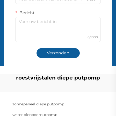
Bericht
0/1000
Verzenden
roestvrijstalen diepe putpomp
zonnepaneel diepe putpomp
water diepboorputpomp