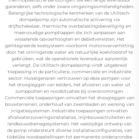
garanderen, zelfs onder zware omgevingsomstandigheden.
Belangrijke technologische kenmerken van de Utilitech-
dompelpomp zijn automatische activering via
drijfschakelaar, thermische overbelastingsbeveiliging en
meervoudige pomptrappen die zich aanpassen aan
wisselende opvoerhoogten en debietvereisten. Het
geïntegreerde koelsysteem voorkomt motoroververhitting
door het omringende water als natuurlijke koelvloeistof te
gebruiken, wat de operationele levensduur aanzienlijk
verlengt. De Utilitech-dompelpomp vindt uitgebreid
toepassing in de particuliere, commerciële en industriële
sector. Huiseigenaren vertrouwen op deze pompen voor
het droogleggen van kelders, het afvoeren van water uit
sumpputten en noodsituaties bij overstromingen.
Commerciële toepassingen omvatten het droogleggen van
bouwterreinen, onderhoud van zwembaden en werking van
irrigatiesystemen. Industriële toepassingen omvatten
afvalwaterzuiveringsinstallaties, mijnbouwactiviteiten en
landbouwdrainagesystemen. Het veelzijdige ontwerp van
de pomp ondersteunt diverse installatieconfiguraties, van
tijdelijke noodopstellingen tot permanente ondergrondse