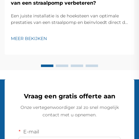
van een straalpomp verbeteren?
Een juiste installatie is de hoeksteen van optimale
prestaties van een straalpomp en beïnvloedt direct de
efficiëntie, levensduur en operationele
betrouwbaarheid. Een goed geïnstalleerd
MEER BEKIJKEN
straalpompsysteem levert niet alleen een constante
watervoorziening, maar minimaliseert ook het
energieverbruik...
Vraag een gratis offerte aan
Onze vertegenwoordiger zal zo snel mogelijk
contact met u opnemen.
E-mail