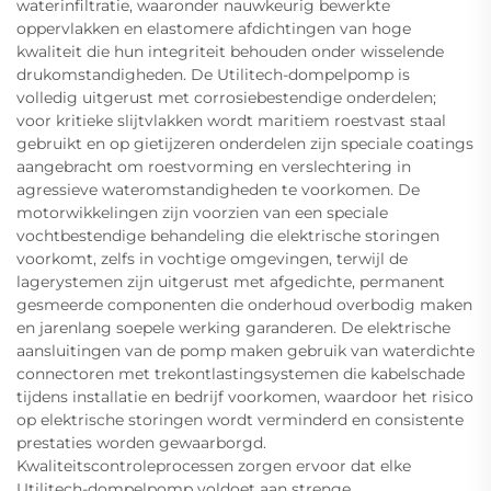
waterinfiltratie, waaronder nauwkeurig bewerkte
oppervlakken en elastomere afdichtingen van hoge
kwaliteit die hun integriteit behouden onder wisselende
drukomstandigheden. De Utilitech-dompelpomp is
volledig uitgerust met corrosiebestendige onderdelen;
voor kritieke slijtvlakken wordt maritiem roestvast staal
gebruikt en op gietijzeren onderdelen zijn speciale coatings
aangebracht om roestvorming en verslechtering in
agressieve wateromstandigheden te voorkomen. De
motorwikkelingen zijn voorzien van een speciale
vochtbestendige behandeling die elektrische storingen
voorkomt, zelfs in vochtige omgevingen, terwijl de
lagerystemen zijn uitgerust met afgedichte, permanent
gesmeerde componenten die onderhoud overbodig maken
en jarenlang soepele werking garanderen. De elektrische
aansluitingen van de pomp maken gebruik van waterdichte
connectoren met trekontlastingsystemen die kabelschade
tijdens installatie en bedrijf voorkomen, waardoor het risico
op elektrische storingen wordt verminderd en consistente
prestaties worden gewaarborgd.
Kwaliteitscontroleprocessen zorgen ervoor dat elke
Utilitech-dompelpomp voldoet aan strenge