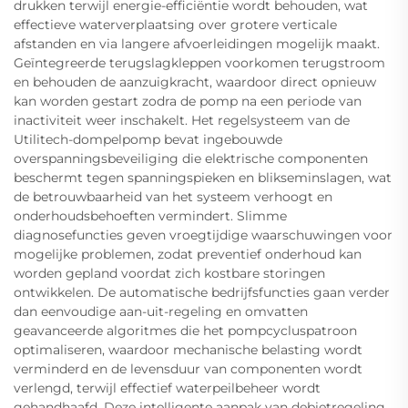
drukken terwijl energie-efficiëntie wordt behouden, wat
effectieve waterverplaatsing over grotere verticale
afstanden en via langere afvoerleidingen mogelijk maakt.
Geïntegreerde terugslagkleppen voorkomen terugstroom
en behouden de aanzuigkracht, waardoor direct opnieuw
kan worden gestart zodra de pomp na een periode van
inactiviteit weer inschakelt. Het regelsysteem van de
Utilitech-dompelpomp bevat ingebouwde
overspanningsbeveiliging die elektrische componenten
beschermt tegen spanningspieken en blikseminslagen, wat
de betrouwbaarheid van het systeem verhoogt en
onderhoudsbehoeften vermindert. Slimme
diagnosefuncties geven vroegtijdige waarschuwingen voor
mogelijke problemen, zodat preventief onderhoud kan
worden gepland voordat zich kostbare storingen
ontwikkelen. De automatische bedrijfsfuncties gaan verder
dan eenvoudige aan-uit-regeling en omvatten
geavanceerde algoritmes die het pompcycluspatroon
optimaliseren, waardoor mechanische belasting wordt
verminderd en de levensduur van componenten wordt
verlengd, terwijl effectief waterpeilbeheer wordt
gehandhaafd. Deze intelligente aanpak van debietregeling