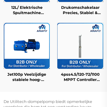
12L/ Elektrische
Drukomschakelaar
Spuitmachine
Precies, Stabiel &
Landbouwspuitmachine
Duurzaam voor
Boerderijspuitmachine
Automatische
Pesticidenspuitmachine
Drukregeling
Hogedrukbekende
Jet100p Veelzijdige
4pss4.5/120-72/1100
stabiele hoog-
MPPT Controller
efficiënte precisie
Compatibel Fdc
structuur land
Zonnepomp voor
centrifugale
Huishoudelijk
waterpomp
Waterlevering
De Utilitech-dompelpomp biedt opmerkelijke
voordelen die hem tot een verstandige keuze