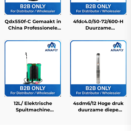
Qdx550f-C Gemaakt in
4fdc4.0/50-72/600-H
China Professionele
Duurzame
hogedruk pomp met
Roestvrijstalen
IP68-waterdichte
Zonnedieppomp
bescherming
Lange Levensduur &
Fabrieksprijs
12L/ Elektrische
4sdm6/12 Hoge druk
Spuitmachine
duurzame diepe
Landbouwspuitmachine
putpomp voor
Boerderijspuitmachine
waterlevering in
Pesticidenspuitmachine
landelijke en