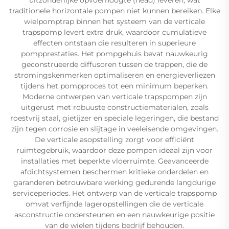
traditionele horizontale pompen niet kunnen bereiken. Elke
wielpomptrap binnen het systeem van de verticale
trapspomp levert extra druk, waardoor cumulatieve
effecten ontstaan die resulteren in superieure
pompprestaties. Het pompgehuis bevat nauwkeurig
geconstrueerde diffusoren tussen de trappen, die de
stromingskenmerken optimaliseren en energieverliezen
tijdens het pompproces tot een minimum beperken.
Moderne ontwerpen van verticale trapspompen zijn
uitgerust met robuuste constructiematerialen, zoals
roestvrij staal, gietijzer en speciale legeringen, die bestand
zijn tegen corrosie en slijtage in veeleisende omgevingen.
De verticale asopstelling zorgt voor efficiënt
ruimtegebruik, waardoor deze pompen ideaal zijn voor
installaties met beperkte vloerruimte. Geavanceerde
afdichtsystemen beschermen kritieke onderdelen en
garanderen betrouwbare werking gedurende langdurige
serviceperiodes. Het ontwerp van de verticale trapspomp
omvat verfijnde lageropstellingen die de verticale
asconstructie ondersteunen en een nauwkeurige positie
van de wielen tijdens bedrijf behouden.