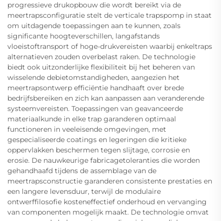
progressieve drukopbouw die wordt bereikt via de
meertrapsconfiguratie stelt de verticale trapspomp in staat
om uitdagende toepassingen aan te kunnen, zoals
significante hoogteverschillen, langafstands
vloeistoftransport of hoge-drukvereisten waarbij enkeltraps
alternatieven zouden overbelast raken. De technologie
biedt ook uitzonderlijke flexibiliteit bij het beheren van
wisselende debietomstandigheden, aangezien het
meertrapsontwerp efficiëntie handhaaft over brede
bedrijfsbereiken en zich kan aanpassen aan veranderende
systeemvereisten. Toepassingen van geavanceerde
materiaalkunde in elke trap garanderen optimaal
functioneren in veeleisende omgevingen, met
gespecialiseerde coatings en legeringen die kritieke
oppervlakken beschermen tegen slijtage, corrosie en
erosie. De nauwkeurige fabricagetoleranties die worden
gehandhaafd tijdens de assemblage van de
meertrapsconstructie garanderen consistente prestaties en
een langere levensduur, terwijl de modulaire
ontwerffilosofie kosteneffectief onderhoud en vervanging
van componenten mogelijk maakt. De technologie omvat