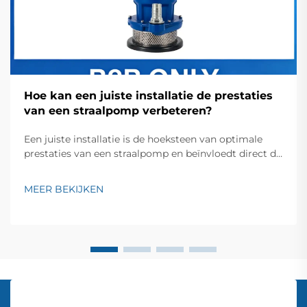
Hoe kan een juiste installatie de prestaties
van een straalpomp verbeteren?
Een juiste installatie is de hoeksteen van optimale
prestaties van een straalpomp en beïnvloedt direct de
efficiëntie, levensduur en operationele
betrouwbaarheid. Een goed geïnstalleerd
MEER BEKIJKEN
straalpompsysteem levert niet alleen een constante
watervoorziening, maar minimaliseert ook het
energieverbruik...