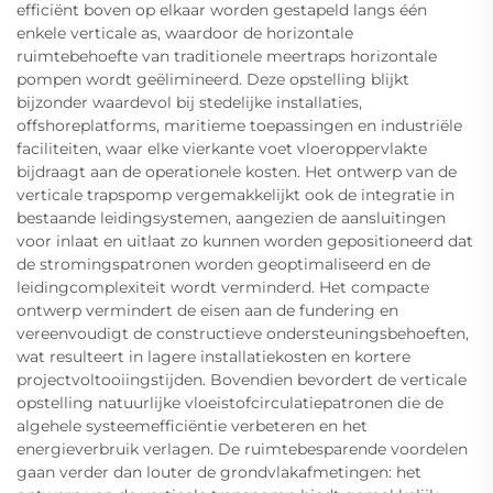
efficiënt boven op elkaar worden gestapeld langs één
enkele verticale as, waardoor de horizontale
ruimtebehoefte van traditionele meertraps horizontale
pompen wordt geëlimineerd. Deze opstelling blijkt
bijzonder waardevol bij stedelijke installaties,
offshoreplatforms, maritieme toepassingen en industriële
faciliteiten, waar elke vierkante voet vloeroppervlakte
bijdraagt aan de operationele kosten. Het ontwerp van de
verticale trapspomp vergemakkelijkt ook de integratie in
bestaande leidingsystemen, aangezien de aansluitingen
voor inlaat en uitlaat zo kunnen worden gepositioneerd dat
de stromingspatronen worden geoptimaliseerd en de
leidingcomplexiteit wordt verminderd. Het compacte
ontwerp vermindert de eisen aan de fundering en
vereenvoudigt de constructieve ondersteuningsbehoeften,
wat resulteert in lagere installatiekosten en kortere
projectvoltooiingstijden. Bovendien bevordert de verticale
opstelling natuurlijke vloeistofcirculatiepatronen die de
algehele systeemefficiëntie verbeteren en het
energieverbruik verlagen. De ruimtebesparende voordelen
gaan verder dan louter de grondvlakafmetingen: het