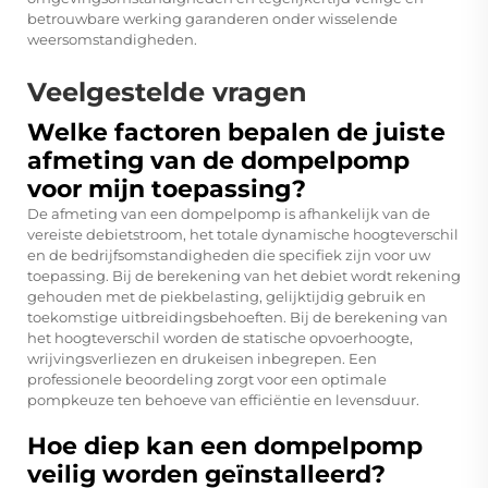
betrouwbare werking garanderen onder wisselende
weersomstandigheden.
Veelgestelde vragen
Welke factoren bepalen de juiste
afmeting van de dompelpomp
voor mijn toepassing?
De afmeting van een dompelpomp is afhankelijk van de
vereiste debietstroom, het totale dynamische hoogteverschil
en de bedrijfsomstandigheden die specifiek zijn voor uw
toepassing. Bij de berekening van het debiet wordt rekening
gehouden met de piekbelasting, gelijktijdig gebruik en
toekomstige uitbreidingsbehoeften. Bij de berekening van
het hoogteverschil worden de statische opvoerhoogte,
wrijvingsverliezen en drukeisen inbegrepen. Een
professionele beoordeling zorgt voor een optimale
pompkeuze ten behoeve van efficiëntie en levensduur.
Hoe diep kan een dompelpomp
veilig worden geïnstalleerd?