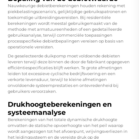
Nauwkeurige debietberekeningen houden rekening met
piekbelastingscenario's, gelijktijdige gebruikspatronen en
toekomstige uitbreidingsvereisten. Bij residentiële
berekeningen wordt meestal gebruikgemaakt van de
methode met armatuureenheden of een gedetailleerde
gebruiksanalyse, terwijl commerciële toepassingen
processpecifieke debietbepalingen vereisen op basis van
operationele vereisten.
De geselecteerde
duikpomp
moet voldoende debieten
leveren terwijl deze binnen de door de fabrikant opgegeven
efficiëntiespecificaties blijft werken. Te grote afmetingen
leiden tot excessieve cyclische bedrijfsvoering en een
verkorte levensduur, terwijl te kleine afmetingen
onvoldoende systeemprestaties en ontevredenheid bij
gebruikers veroorzaken.
Drukhoogteberekeningen en
systeemanalyse
Berekeningen van het totale dynamische drukhoogte
omvatten de statische opvoerhoogte van het peil waarop
wordt aangezogen tot het afvoerpunt, wrijvingsverliezen in
het leidingsysteem en de vereiste druk op de