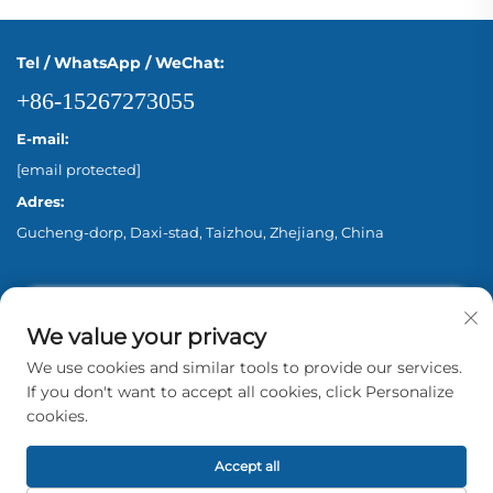
Tel / WhatsApp / WeChat:
+86-15267273055
E-mail:
[email protected]
Adres:
Gucheng-dorp, Daxi-stad, Taizhou, Zhejiang, China
We value your privacy
We use cookies and similar tools to provide our services.
If you don't want to accept all cookies, click Personalize
cookies.
Copyright © 2026 Zhejiang Aina Pump Co., Ltd.
Beijing Alle rechten voorbehouden. -
Privacybeleid
Accept all