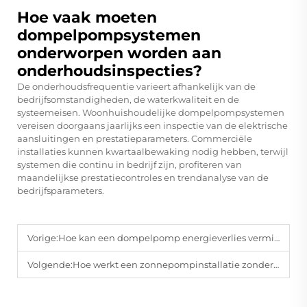
Hoe vaak moeten
dompelpompsystemen
onderworpen worden aan
onderhoudsinspecties?
De onderhoudsfrequentie varieert afhankelijk van de
bedrijfsomstandigheden, de waterkwaliteit en de
systeemeisen. Woonhuishoudelijke dompelpompsystemen
vereisen doorgaans jaarlijks een inspectie van de elektrische
aansluitingen en prestatieparameters. Commerciële
installaties kunnen kwartaalbewaking nodig hebben, terwijl
systemen die continu in bedrijf zijn, profiteren van
maandelijkse prestatiecontroles en trendanalyse van de
bedrijfsparameters.
Vorige:
Hoe kan een dompelpomp energieverlies verminderen ten opzichte van oppervlaktepompen?
Volgende:
Hoe werkt een zonnepompinstallatie zonder stroom uit het elektriciteitsnet?