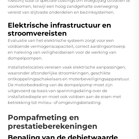
roestvrij staal of speciale coatings om vroegtijdig uitvallen te
voorkomen, terwijl een hoog zandgehalte overweging
vereist van slijtvaste onderdelen en bezinksystemen.
Elektrische infrastructuur en
stroomvereisten
Evaluatie van het elektrische systeem zorgt voor een
voldoende vermogenscapaciteit, correct aardingsontwerp
en naleving van veiligheidseisen voor de werking van
dompelpompen.
Installatielocaties vereisen vaak elektrische aanpassingen,
waaronder afzonderlijke stroomkringen, geschikte
ontkoppelingsschakelaars en moterbeveiligingsapparatuur.
De motorbedrading van de dompelpomp moet zijn
uitgevoerd op basis van spanningsdaling over de
installatiediepte en moet ook voldoen aan de eisen met
betrekking tot milieu- of omgevingsbelasting.
Pompafmeting en
prestatieberekeningen
Bepaling van de debietwaarde