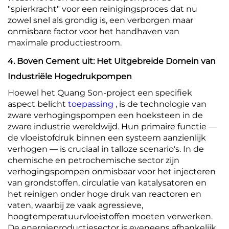
"spierkracht" voor een reinigingsproces dat nu
zowel snel als grondig is, een verborgen maar
onmisbare factor voor het handhaven van
maximale productiestroom.
4. Boven Cement uit: Het Uitgebreide Domein van
Industriële Hogedrukpompen
Hoewel het Quang Son-project een specifiek
aspect belicht
toepassing
, is de technologie van
zware verhogingspompen een hoeksteen in de
zware industrie wereldwijd. Hun primaire functie —
de vloeistofdruk binnen een systeem aanzienlijk
verhogen — is cruciaal in talloze scenario's. In de
chemische en petrochemische sector zijn
verhogingspompen onmisbaar voor het injecteren
van grondstoffen, circulatie van katalysatoren en
het reinigen onder hoge druk van reactoren en
vaten, waarbij ze vaak agressieve,
hoogtemperatuurvloeistoffen moeten verwerken.
De energieproductiesector is eveneens afhankelijk