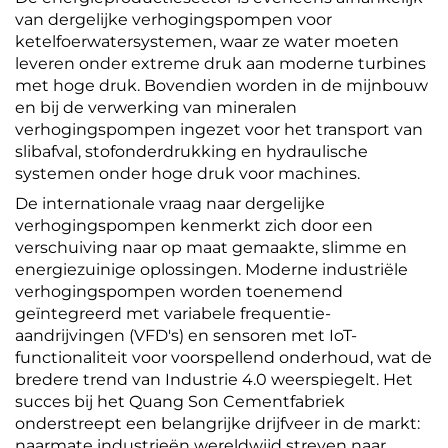
van dergelijke verhogingspompen voor
ketelfoerwatersystemen, waar ze water moeten
leveren onder extreme druk aan moderne turbines
met hoge druk. Bovendien worden in de mijnbouw
en bij de verwerking van mineralen
verhogingspompen ingezet voor het transport van
slibafval, stofonderdrukking en hydraulische
systemen onder hoge druk voor machines.
De internationale vraag naar dergelijke
verhogingspompen kenmerkt zich door een
verschuiving naar op maat gemaakte, slimme en
energiezuinige oplossingen. Moderne industriële
verhogingspompen worden toenemend
geïntegreerd met variabele frequentie-
aandrijvingen (VFD's) en sensoren met IoT-
functionaliteit voor voorspellend onderhoud, wat de
bredere trend van Industrie 4.0 weerspiegelt. Het
succes bij het Quang Son Cementfabriek
onderstreept een belangrijke drijfveer in de markt:
naarmate industrieën wereldwijd streven naar