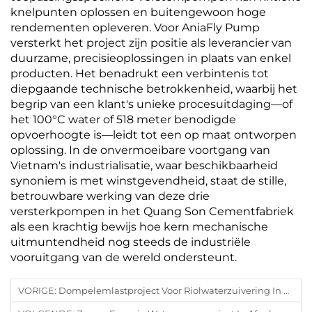
knelpunten oplossen en buitengewoon hoge
rendementen opleveren. Voor AniaFly Pump
versterkt het project zijn positie als leverancier van
duurzame, precisieoplossingen in plaats van enkel
producten. Het benadrukt een verbintenis tot
diepgaande technische betrokkenheid, waarbij het
begrip van een klant's unieke procesuitdaging—of
het 100°C water of 518 meter benodigde
opvoerhoogte is—leidt tot een op maat ontworpen
oplossing. In de onvermoeibare voortgang van
Vietnam's industrialisatie, waar beschikbaarheid
synoniem is met winstgevendheid, staat de stille,
betrouwbare werking van deze drie
versterkpompen in het Quang Son Cementfabriek
als een krachtig bewijs hoe kern mechanische
uitmuntendheid nog steeds de industriële
vooruitgang van de wereld ondersteunt.
VORIGE:
Dompelemlastproject Voor Riolwaterzuivering In Een Havenstad In Het Midden-Oosten Een Stroom Van Veerkracht: Hoe Geavanceerde Pomptechnologie De Toekomst Waarborgt Van Een Bloeiende Midden-Oosterse Haven