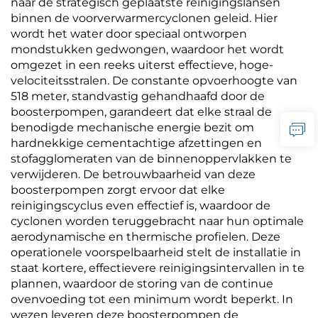
naar de strategisch geplaatste reinigingslansen
binnen de voorverwarmercyclonen geleid. Hier
wordt het water door speciaal ontworpen
mondstukken gedwongen, waardoor het wordt
omgezet in een reeks uiterst effectieve, hoge-
velociteitsstralen. De constante opvoerhoogte van
518 meter, standvastig gehandhaafd door de
boosterpompen, garandeert dat elke straal de
benodigde mechanische energie bezit om
hardnekkige cementachtige afzettingen en
stofagglomeraten van de binnenoppervlakken te
verwijderen. De betrouwbaarheid van deze
boosterpompen zorgt ervoor dat elke
reinigingscyclus even effectief is, waardoor de
cyclonen worden teruggebracht naar hun optimale
aerodynamische en thermische profielen. Deze
operationele voorspelbaarheid stelt de installatie in
staat kortere, effectievere reinigingsintervallen in te
plannen, waardoor de storing van de continue
ovenvoeding tot een minimum wordt beperkt. In
wezen leveren deze boosterpompen de