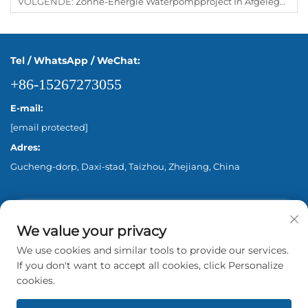
VOLGENDE:
Zonne-Energie Waterpompproject In Afgelegen Agrarische Gebieden Van Centraal-Afrika Een Nieuwe Dageraad Voor Dorstige Velden: Hoe Netonafhankelijke Zonnetechnologie De Landbouw In Het Hart Van Afrika Transformeert
Tel / WhatsApp / WeChat:
+86-15267273055
E-mail:
[email protected]
Adres:
Gucheng-dorp, Daxi-stad, Taizhou, Zhejiang, China
We value your privacy
We use cookies and similar tools to provide our services.
If you don't want to accept all cookies, click Personalize
cookies.
Copyright © 2026 Zhejiang Aina Pump Co., Ltd.
Beijing Alle rechten voorbehouden. -