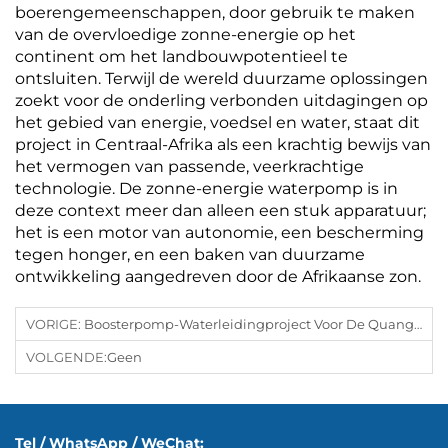
boerengemeenschappen, door gebruik te maken
van de overvloedige zonne-energie op het
continent om het landbouwpotentieel te
ontsluiten. Terwijl de wereld duurzame oplossingen
zoekt voor de onderling verbonden uitdagingen op
het gebied van energie, voedsel en water, staat dit
project in Centraal-Afrika als een krachtig bewijs van
het vermogen van passende, veerkrachtige
technologie. De zonne-energie waterpomp is in
deze context meer dan alleen een stuk apparatuur;
het is een motor van autonomie, een bescherming
tegen honger, en een baken van duurzame
ontwikkeling aangedreven door de Afrikaanse zon.
VORIGE:
Boosterpomp-Waterleidingproject Voor De Quang Son Cementfabriek In Vietnam Precisiedruk: Hoe Op Maat Gebouwde Boosterpompen De Industriële Opmars Van Vietnam Aandrijven
VOLGENDE:
Geen
Tel / WhatsApp / WeChat: