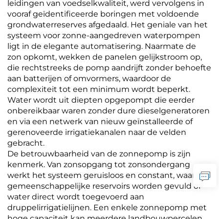
leidingen van voedselkwaliteit, werd vervolgens in
vooraf geïdentificeerde boringen met voldoende
grondwaterreserves afgedaald. Het geniale van het
systeem voor zonne-aangedreven waterpompen
ligt in de elegante automatisering. Naarmate de
zon opkomt, wekken de panelen gelijkstroom op,
die rechtstreeks de pomp aandrijft zonder behoefte
aan batterijen of omvormers, waardoor de
complexiteit tot een minimum wordt beperkt.
Water wordt uit diepten opgepompt die eerder
onbereikbaar waren zonder dure dieselgeneratoren
en via een netwerk van nieuw geïnstalleerde of
gerenoveerde irrigatiekanalen naar de velden
gebracht.
De betrouwbaarheid van de zonnepomp is zijn
kenmerk. Van zonsopgang tot zonsondergang
werkt het systeem geruisloos en constant, waarbij
gemeenschappelijke reservoirs worden gevuld of
water direct wordt toegevoerd aan
druppelirrigatielijnen. Een enkele zonnepomp met
hoge capaciteit kan meerdere landbouwpercelen