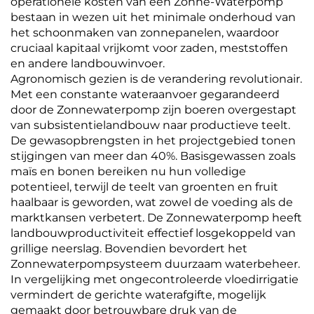
operationele kosten van een Zonne-Waterpomp
bestaan in wezen uit het minimale onderhoud van
het schoonmaken van zonnepanelen, waardoor
cruciaal kapitaal vrijkomt voor zaden, meststoffen
en andere landbouwinvoer.
Agronomisch gezien is de verandering revolutionair.
Met een constante wateraanvoer gegarandeerd
door de Zonnewaterpomp zijn boeren overgestapt
van subsistentielandbouw naar productieve teelt.
De gewasopbrengsten in het projectgebied tonen
stijgingen van meer dan 40%. Basisgewassen zoals
maïs en bonen bereiken nu hun volledige
potentieel, terwijl de teelt van groenten en fruit
haalbaar is geworden, wat zowel de voeding als de
marktkansen verbetert. De Zonnewaterpomp heeft
landbouwproductiviteit effectief losgekoppeld van
grillige neerslag. Bovendien bevordert het
Zonnewaterpompsysteem duurzaam waterbeheer.
In vergelijking met ongecontroleerde vloedirrigatie
vermindert de gerichte waterafgifte, mogelijk
gemaakt door betrouwbare druk van de