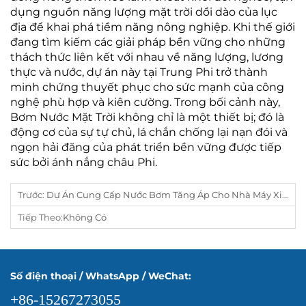
dụng nguồn năng lượng mặt trời dồi dào của lục
địa để khai phá tiềm năng nông nghiệp. Khi thế giới
đang tìm kiếm các giải pháp bền vững cho những
thách thức liên kết với nhau về năng lượng, lương
thực và nước, dự án này tại Trung Phi trở thành
minh chứng thuyết phục cho sức mạnh của công
nghệ phù hợp và kiên cường. Trong bối cảnh này,
Bơm Nước Mặt Trời không chỉ là một thiết bị; đó là
động cơ của sự tự chủ, lá chắn chống lại nạn đói và
ngọn hải đăng của phát triển bền vững được tiếp
sức bởi ánh nắng châu Phi.
Trước:
Dự Án Cung Cấp Nước Bơm Tăng Áp Cho Nhà Máy Xi Măng Quang Sơn Tại Việt Nam Áp Suất Chính Xác: Các Máy Bơm Tăng Áp Được Thiết Kế Riêng Như Thế Nào Để Thúc Đẩy Sự Trỗi Dậy Công Nghiệp Của Việt Nam
Tiếp Theo:
Không Có
Số điện thoại / WhatsApp / WeChat:
+86-15267273055