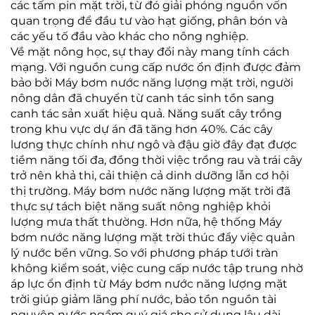
các tấm pin mặt trời, từ đó giải phóng nguồn vốn
quan trọng để đầu tư vào hạt giống, phân bón và
các yếu tố đầu vào khác cho nông nghiệp.
Về mặt nông học, sự thay đổi này mang tính cách
mạng. Với nguồn cung cấp nước ổn định được đảm
bảo bởi Máy bơm nước năng lượng mặt trời, người
nông dân đã chuyển từ canh tác sinh tồn sang
canh tác sản xuất hiệu quả. Năng suất cây trồng
trong khu vực dự án đã tăng hơn 40%. Các cây
lương thực chính như ngô và đậu giờ đây đạt được
tiềm năng tối đa, đồng thời việc trồng rau và trái cây
trở nên khả thi, cải thiện cả dinh dưỡng lẫn cơ hội
thị trường. Máy bơm nước năng lượng mặt trời đã
thực sự tách biệt năng suất nông nghiệp khỏi
lượng mưa thất thường. Hơn nữa, hệ thống Máy
bơm nước năng lượng mặt trời thúc đẩy việc quản
lý nước bền vững. So với phương pháp tưới tràn
không kiểm soát, việc cung cấp nước tập trung nhờ
áp lực ổn định từ Máy bơm nước năng lượng mặt
trời giúp giảm lãng phí nước, bảo tồn nguồn tài
nguyên nước ngầm quý giá cho sử dụng lâu dài.