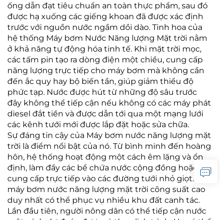
ống dẫn đạt tiêu chuẩn an toàn thực phẩm, sau đó
được hạ xuống các giếng khoan đã được xác định
trước với nguồn nước ngầm dồi dào. Tinh hoa của
hệ thống Máy bơm Nước Năng lượng Mặt trời nằm
ở khả năng tự động hóa tinh tế. Khi mặt trời mọc,
các tấm pin tạo ra dòng điện một chiều, cung cấp
năng lượng trực tiếp cho máy bơm mà không cần
đến ắc quy hay bộ biến tần, giúp giảm thiểu độ
phức tạp. Nước được hút từ những độ sâu trước
đây không thể tiếp cận nếu không có các máy phát
diesel đắt tiền và được dẫn tới qua một mạng lưới
các kênh tưới mới được lắp đặt hoặc sửa chữa.
Sự đáng tin cậy của Máy bơm nước năng lượng mặt
trời là điểm nổi bật của nó. Từ bình minh đến hoàng
hôn, hệ thống hoạt động một cách êm lặng và ổn
định, làm đầy các bể chứa nước cộng đồng hoặc
cung cấp trực tiếp vào các đường tưới nhỏ giọt. Một
máy bơm nước năng lượng mặt trời công suất cao
duy nhất có thể phục vụ nhiều khu đất canh tác.
Lần đầu tiên, người nông dân có thể tiếp cận nước