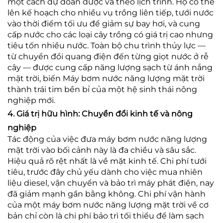
một cách dự đoán được và theo lịch trình. Họ có thể
lên kế hoạch cho nhiều vụ trồng liên tiếp, tưới nước
vào thời điểm tối ưu để giảm sự bay hơi, và cung
cấp nước cho các loại cây trồng có giá trị cao nhưng
tiêu tốn nhiều nước. Toàn bộ chu trình thủy lực —
từ chuyển đổi quang điện đến từng giọt nước ở rễ
cây — được cung cấp năng lượng sạch từ ánh nắng
mặt trời, biến Máy bơm nước năng lượng mặt trời
thành trái tim bền bỉ của một hệ sinh thái nông
nghiệp mới.
4. Giá trị hữu hình: Chuyển đổi kinh tế và nông
nghiệp
Tác động của việc đưa máy bơm nước năng lượng
mặt trời vào bối cảnh này là đa chiều và sâu sắc.
Hiệu quả rõ rệt nhất là về mặt kinh tế. Chi phí tưới
tiêu, trước đây chủ yếu dành cho việc mua nhiên
liệu diesel, vận chuyển và bảo trì máy phát điện, nay
đã giảm mạnh gần bằng không. Chi phí vận hành
của một máy bơm nước năng lượng mặt trời về cơ
bản chỉ còn là chi phí bảo trì tối thiểu để làm sạch