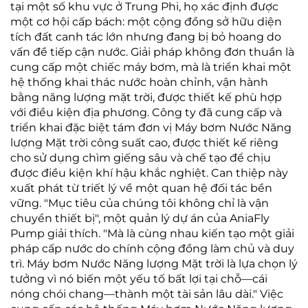
tại một số khu vực ở Trung Phi, họ xác định được
một cơ hội cấp bách: một cộng đồng sở hữu diện
tích đất canh tác lớn nhưng đang bị bỏ hoang do
vấn đề tiếp cận nước. Giải pháp không đơn thuần là
cung cấp một chiếc máy bơm, mà là triển khai một
hệ thống khai thác nước hoàn chỉnh, vận hành
bằng năng lượng mặt trời, được thiết kế phù hợp
với điều kiện địa phương. Công ty đã cung cấp và
triển khai đặc biệt tám đơn vị Máy bơm Nước Năng
lượng Mặt trời công suất cao, được thiết kế riêng
cho sử dụng chìm giếng sâu và chế tạo để chịu
được điều kiện khí hậu khắc nghiệt. Can thiệp này
xuất phát từ triết lý về một quan hệ đối tác bền
vững. "Mục tiêu của chúng tôi không chỉ là vận
chuyển thiết bị", một quản lý dự án của AniaFly
Pump giải thích. "Mà là cùng nhau kiến tạo một giải
pháp cấp nước do chính cộng đồng làm chủ và duy
trì. Máy bơm Nước Năng lượng Mặt trời là lựa chọn lý
tưởng vì nó biến một yếu tố bất lợi tại chỗ—cái
nóng chói chang—thành một tài sản lâu dài." Việc