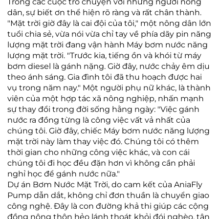
Trong các cuộc trò chuyện với những người nông
dân, sự biết ơn thể hiện rõ ràng và rất chân thành.
"Mặt trời giờ đây là cai đội của tôi," một nông dân lớn
tuổi chia sẻ, vừa nói vừa chỉ tay về phía dãy pin năng
lượng mặt trời đang vận hành Máy bơm nước năng
lượng mặt trời. "Trước kia, tiếng ồn và khói từ máy
bơm diesel là gánh nặng. Giờ đây, nước chảy êm dịu
theo ánh sáng. Gia đình tôi đã thu hoạch được hai
vụ trong năm nay." Một người phụ nữ khác, là thành
viên của một hợp tác xã nông nghiệp, nhấn mạnh
sự thay đổi trong đời sống hằng ngày: "Việc gánh
nước ra đồng từng là công việc vất vả nhất của
chúng tôi. Giờ đây, chiếc Máy bơm nước năng lượng
mặt trời này làm thay việc đó. Chúng tôi có thêm
thời gian cho những công việc khác, và con cái
chúng tôi đi học đều đặn hơn vì không cần phải
nghỉ học để gánh nước nữa."
Dự án Bơm Nước Mặt Trời, do cam kết của AniaFly
Pump dẫn dắt, không chỉ đơn thuần là chuyển giao
công nghệ. Đây là con đường khả thi giúp các cộng
đồng nông thôn hẻo lánh thoát khỏi đói nghèo, tận