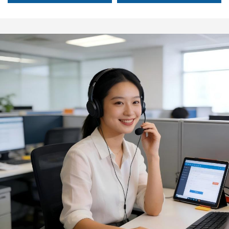
чистої води,
прецизійний
сільськогосподарського
центробіжний земний
зрошування та
водяний насос Jet100p
побутового
використання