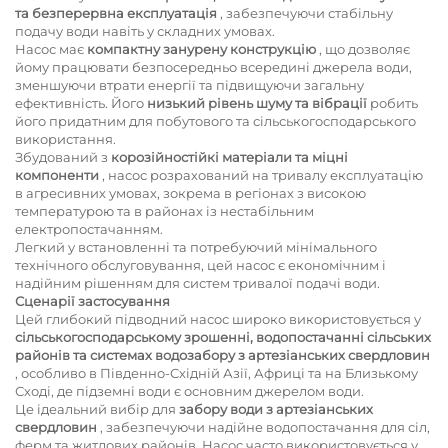
та безперервна експлуатація
, забезпечуючи стабільну
подачу води навіть у складних умовах.
Насос має
компактну занурену конструкцію
, що дозволяє
йому працювати безпосередньо всередині джерела води,
зменшуючи втрати енергії та підвищуючи загальну
ефективність. Його
низький рівень шуму та вібрації
робить
його придатним для побутового та сільськогосподарського
використання.
Збудований з
корозійностійкі матеріали та міцні
компоненти
, насос розрахований на тривалу експлуатацію
в агресивних умовах, зокрема в регіонах з високою
температурою та в районах із нестабільним
електропостачанням.
Легкий у встановленні та потребуючий мінімального
технічного обслуговування, цей насос є економічним і
надійним рішенням для систем тривалої подачі води.
Сценарії застосування
Цей глибокий підводний насос широко використовується у
сільськогосподарському зрошенні, водопостачанні сільських
районів та системах водозабору з артезіанських свердловин
, особливо в Південно-Східній Азії, Африці та на Близькому
Сході, де підземні води є основним джерелом води.
Це ідеальний вибір для
забору води з артезіанських
свердловин
, забезпечуючи надійне водопостачання для сіл,
ферм та житлових районів. Насос часто використовується у