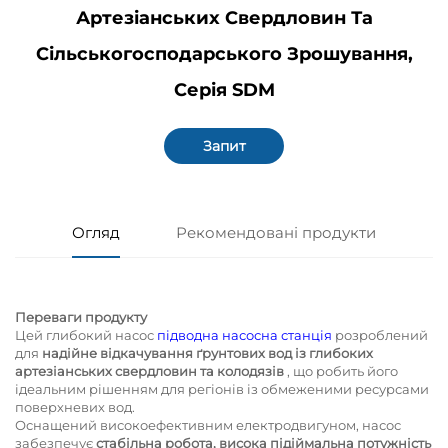
Артезіанських Свердловин Та
Сільськогосподарського Зрошування,
Серія SDM
Запит
Огляд
Рекомендовані продукти
Переваги продукту
Цей глибокий насос
підводна насосна станція
розроблений
для
надійне відкачування ґрунтових вод із глибоких
артезіанських свердловин та колодязів
, що робить його
ідеальним рішенням для регіонів із обмеженими ресурсами
поверхневих вод.
Оснащений високоефективним електродвигуном, насос
забезпечує
стабільна робота, висока підіймальна потужність