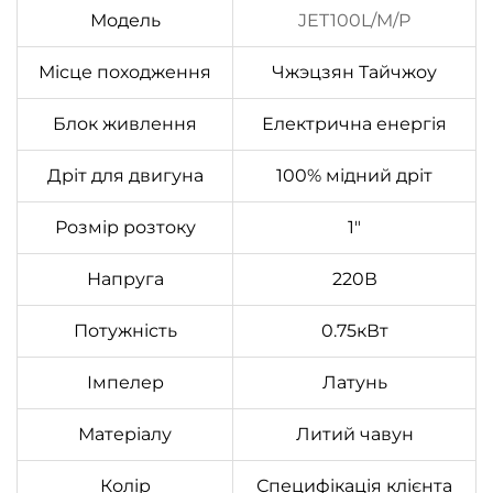
Модель
JET100L/M/P
Місце походження
Чжэцзян Тайчжоу
Блок живлення
Електрична енергія
Дріт для двигуна
100% мідний дріт
Розмір розтоку
1"
Напруга
220В
Потужність
0.75кВт
Імпелер
Латунь
Матеріалу
Литий чавун
Колір
Специфікація клієнта