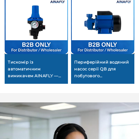
Тискомір із
Периферійний водяний
автоматичним
насос серії QB для
вимикачем AINAFLY —
побутового
автоматичне керування,
водопостачання,
точний моніторинг та
електричний
довговічність для
підвищувальний насос з
водяних насосів,
високим напором
повітряних компресорів
та промислових систем