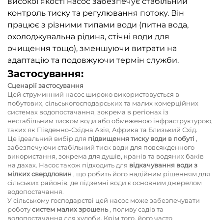
високої якості насос забезпечує стабільний
контроль тиску та регулювання потоку. Він
працює з різними типами води (питна вода,
охолоджувальна рідина, стічні води для
очищення тощо), зменшуючи витрати на
адаптацію та подовжуючи термін служби.
Застосування:
Сценарії застосування
Цей струминний насос широко використовується в
побутових, сільськогосподарських та малих комерційних
системах водопостачання, зокрема в регіонах із
нестабільним тиском води або обмеженою інфраструктурою,
таких як Південно-Східна Азія, Африка та Близький Схід.
Це ідеальний вибір для
підвищення тиску води в побуті
,
забезпечуючи стабільний тиск води для повсякденного
використання, зокрема для душів, кранів та водяних баків
на дахах. Насос також підходить для
відкачування води з
мілких свердловин
, що робить його надійним рішенням для
сільських районів, де підземні води є основним джерелом
водопостачання.
У сільському господарстві цей насос може забезпечувати
роботу
систем малих зрошень
, поливу садів та
водопостачання для худоби. Крім того, його часто