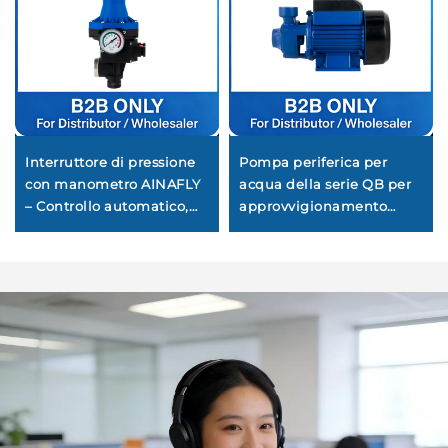
Interruttore di pressione
Pompa periferica per
con manometro AINAFLY
acqua della serie QB per
– Controllo automatico,
approvvigionamento
monitoraggio preciso e
idrico domestico, pompa
struttura robusta per
elettrica di sovrapressione
pompe idriche,
ad elevata prevalenza
compressori d'aria e
sistemi industriali