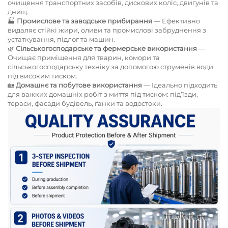
очищення транспортних засобів, дискових коліс, двигунів та
днищ.
🏭
Промислове та заводське прибирання
— Ефективно
видаляє стійкі жири, оливи та промислові забруднення з
устаткування, підлог та машин.
🌿
Сільськогосподарське та фермерське використання
—
Очищає приміщення для тварин, комори та
сільськогосподарську техніку за допомогою струменів води
під високим тиском.
🏡
Домашнє та побутове використання
— Ідеально підходить
для важких домашніх робіт з миття під тиском: під’їзди,
тераси, фасади будівель, ґанки та водостоки.