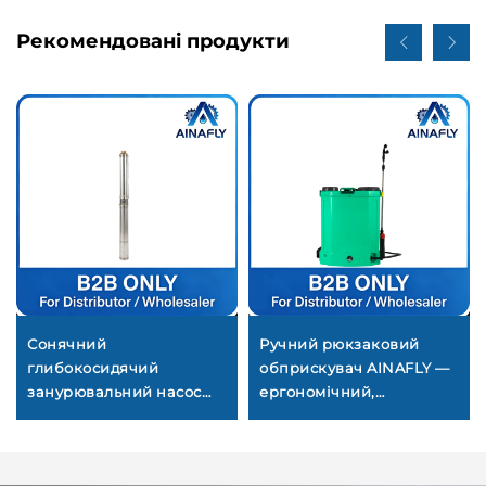
Рекомендовані продукти
Сонячний
Ручний рюкзаковий
глибокосидячий
обприскувач AINAFLY —
занурювальний насос
ергономічний,
для водопостачання з
герметичний та
артезіанських
універсальний для
свердловин та
садівництва, сільського