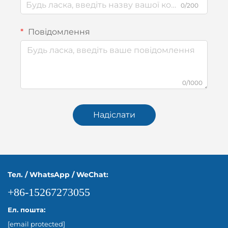
0/200
Повідомлення
0/1000
Надіслати
Тел. / WhatsApp / WeChat:
+86-15267273055
Ел. пошта:
[email protected]