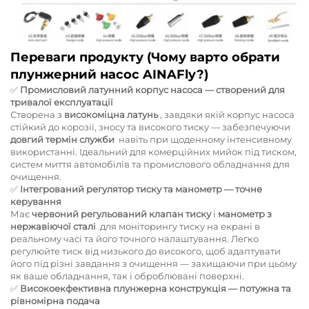
Переваги продукту (Чому варто обрати
плунжерний насос AINAFly?)
✅
Промисловий латунний корпус насоса — створений для
тривалої експлуатації
Створена з
високоміцна латунь
, завдяки якій корпус насоса
стійкий до корозії, зносу та високого тиску — забезпечуючи
довгий термін служби
​ навіть при щоденному інтенсивному
використанні. Ідеальний для комерційних мийок під тиском,
систем миття автомобілів та промислового обладнання для
очищення.
✅
Інтегрований регулятор тиску та манометр — точне
керування
Має
червоний регульований клапан тиску
і
манометр з
нержавіючої сталі
​ для моніторингу тиску на екрані в
реальному часі та його точного налаштування. Легко
регулюйте тиск від низького до високого, щоб адаптувати
його під різні завдання з очищення — захищаючи при цьому
як ваше обладнання, так і оброблювані поверхні.
✅
Високоекфективна плунжерна конструкція — потужна та
рівномірна подача