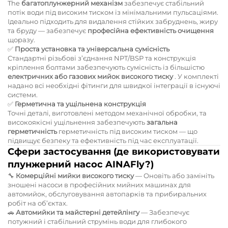
The
багатоплунжерний механізм
забезпечує стабільний
потік води під високим тиском із мінімальними пульсаціями.
Ідеально підходить для видалення стійких забруднень, жиру
та бруду — забезпечує
професійна ефективність очищення
щоразу.
✅
Проста установка та універсальна сумісність
Стандартні різьбові з’єднання NPT/BSР та конструкція
кріплення болтами забезпечують сумісність із більшістю
електричних або газових мийок високого тиску
. У комплекті
надано всі необхідні фітинги для швидкої інтеграції в існуючі
системи.
✅
Герметична та ущільнена конструкція
Точні деталі, виготовлені методом механічної обробки, та
високоякісні ущільнення забезпечують
загальна
герметичність
герметичність під високим тиском — що
підвищує безпеку та ефективність під час експлуатації.
Сфери застосування (де використовувати
плунжерний насос AINAFly?)
🔧
Комерційні мийки високого тиску
— Оновіть або замініть
зношені насоси в професійних мийних машинах для
автомийок, обслуговування автопарків та прибиральних
робіт на об’єктах.
🚗
Автомийки та майстерні детейлінгу
— Забезпечує
потужний і стабільний струмінь води для глибокого