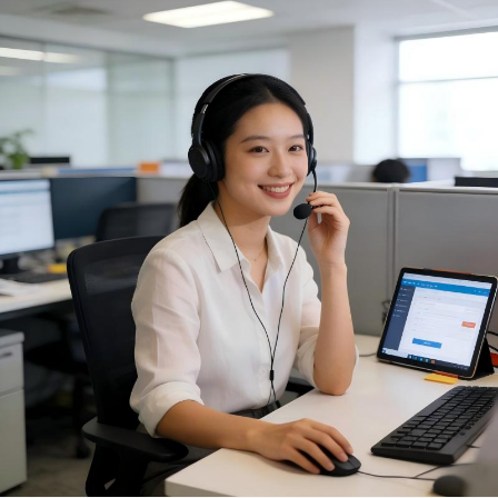
сільськогосподарського
господарства,
зрошування, постійного
дезінфекції та боротьби
струму, автономний
з шкідниками
водяний насос