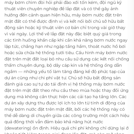
máy bơm chìm đòi hỏi phải đào xới tốn kém, đội ngũ kỹ
thuật viên chuyên nghiệp để lắp đặt và có thể gây ảnh
hưởng đến cảnh quan hiện hữu, máy bơm nước đặt trên
mặt đất có thể được định vị và kết nối bởi chủ sở hữu bất
động sản hoặc kỹ thuật viên cơ bản chỉ trong vài giờ thay
vì vài ngày. Lợi thế về lắp đặt này đặc biệt quý giá trong
các tình huống khẩn cấp khi cần khả năng bơm nước ngay
lập tức, chẳng hạn như ngập tầng hầm, thoát nước hồ bơi
hoặc sửa chữa hệ thống tưới tiêu. Cấu hình máy bơm nước
đặt trên mặt đất loại bỏ nhu cầu sử dụng các kết nối chống
thấm chuyên dụng, bộ dây cáp kín và hệ thống ống dẫn
ngầm — những yếu tố làm tăng đáng kể độ phức tạp của
dự án cũng như chi phí vật tư. Chủ sở hữu bất động sản
đánh giá cao sự tự do tái định vị hệ thống máy bơm nước
đặt trên mặt đất theo nhu cầu theo mùa hoặc thay đổi ứng
dụng mà không cần thực hiện các cải tạo hạ tầng lớn. Các
dự án xây dựng thu được lợi ích to lớn từ tính di động của
máy bơm nước đặt trên mặt đất, bởi các hệ thống này có
thể dễ dàng di chuyển giữa các công trường một cách hiệu
quả đồng thời vẫn đảm bảo khả năng hút nước
(dewatering) ổn định. Hiệu quả chi phí không chỉ dừng lại ở