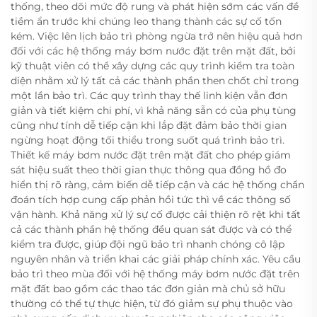
thống, theo dõi mức độ rung và phát hiện sớm các vấn đề
tiềm ẩn trước khi chúng leo thang thành các sự cố tốn
kém. Việc lên lịch bảo trì phòng ngừa trở nên hiệu quả hơn
đối với các hệ thống máy bơm nước đặt trên mặt đất, bởi
kỹ thuật viên có thể xây dựng các quy trình kiểm tra toàn
diện nhằm xử lý tất cả các thành phần then chốt chỉ trong
một lần bảo trì. Các quy trình thay thế linh kiện vẫn đơn
giản và tiết kiệm chi phí, vì khả năng sẵn có của phụ tùng
cũng như tính dễ tiếp cận khi lắp đặt đảm bảo thời gian
ngừng hoạt động tối thiểu trong suốt quá trình bảo trì.
Thiết kế máy bơm nước đặt trên mặt đất cho phép giám
sát hiệu suất theo thời gian thực thông qua đồng hồ đo
hiển thị rõ ràng, cảm biến dễ tiếp cận và các hệ thống chẩn
đoán tích hợp cung cấp phản hồi tức thì về các thông số
vận hành. Khả năng xử lý sự cố được cải thiện rõ rệt khi tất
cả các thành phần hệ thống đều quan sát được và có thể
kiểm tra được, giúp đội ngũ bảo trì nhanh chóng cô lập
nguyên nhân và triển khai các giải pháp chính xác. Yêu cầu
bảo trì theo mùa đối với hệ thống máy bơm nước đặt trên
mặt đất bao gồm các thao tác đơn giản mà chủ sở hữu
thường có thể tự thực hiện, từ đó giảm sự phụ thuộc vào