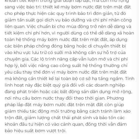
khoản tiết kiệm trong giai đoạn lắp đặt, mà còn mở rộng
sang việc bảo trì: thiết kế máy bơm nước đặt trên mặt đất
cho phép thực hiện các quy trình bảo trì đơn giản, từ đó
giảm tần suất gọi dịch vụ bảo dưỡng và chi phí nhân công
liên quan. Việc chuẩn bị cho mùa đông trở nên dễ dàng và
tiết kiệm chi phí hơn, vì người dùng có thể dễ dàng xả hoàn
toàn hệ thống máy bơm nước đặt trên mặt đất, áp dụng
các biện pháp chống đóng băng hoặc di chuyển thiết bị
vào khu vực lưu trữ có sưởi mà không cần sự hỗ trợ của
chuyên gia. Các lộ trình nâng cấp vẫn luôn mở và chi phí
hợp lý, bởi việc nâng cao công suất hệ thống thường chỉ
yêu cầu thay thế đơn vị máy bơm nước đặt trên mặt đất
mà không cần thiết kế lại toàn bộ cơ sở hạ tầng ngầm. Tính
linh hoạt này đặc biệt quý giá đối với các doanh nghiệp
đang phát triển hoặc các bất động sản dân dụng mở rộng,
nơi nhu cầu bơm nước thay đổi theo thời gian. Phương
pháp lắp đặt máy bơm nước đặt trên mặt đất còn giúp
giảm thiểu tác động môi trường bằng cách tránh làm xáo
trộn đất, giảm lượng chất thải phát sinh và bảo tồn các
khoản đầu tư hiện có vào cảnh quan, đồng thời vẫn đảm
bảo hiệu suất bơm vượt trội.