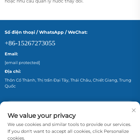
hoặc nhu cầu quản lý nước thay đổi.
Số điện thoại / WhatsApp / WeChat:
+86-15267273055
Email:
[email protected]
Địa chỉ:
Thôn Cố Thành, Thị trấn Đại Tây, Thái Châu, Chiết Giang, Trung
Quốc
We value your privacy
We use cookies and similar tools to provide our services.
If you don't want to accept all cookies, click Personalize
cookies.
Bản quyền © 2026 Zhejiang Aina Pump Co., Ltd.