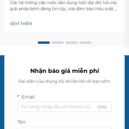
Các hệ thống cấp nước dân dụng hiện đại đòi hỏi các
giải pháp bơm đáng tin cậy, vừa đảm bảo hiệu suất
ổn định vừa duy trì tính kinh tế. Bơm phun là một
trong những lựa chọn linh hoạt và đáng tin cậy nhất
XEM THÊM
hiện có dành cho chủ nhà đang tìm cách thiết lập...
Nhận báo giá miễn phí
Đại diện của chúng tôi sẽ liên hệ với bạn sớm.
Email
0/100
Tên