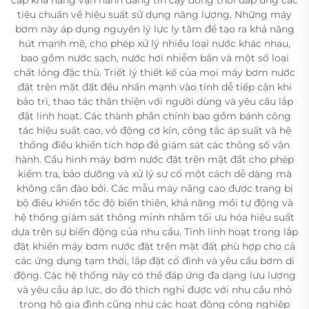
tiêu chuẩn về hiệu suất sử dụng năng lượng. Những máy
bơm này áp dụng nguyên lý lực ly tâm để tạo ra khả năng
hút mạnh mẽ, cho phép xử lý nhiều loại nước khác nhau,
bao gồm nước sạch, nước hơi nhiễm bẩn và một số loại
chất lỏng đặc thù. Triết lý thiết kế của mọi máy bơm nước
đặt trên mặt đất đều nhấn mạnh vào tính dễ tiếp cận khi
bảo trì, thao tác thân thiện với người dùng và yêu cầu lắp
đặt linh hoạt. Các thành phần chính bao gồm bánh công
tác hiệu suất cao, vỏ động cơ kín, công tắc áp suất và hệ
thống điều khiển tích hợp để giám sát các thông số vận
hành. Cấu hình máy bơm nước đặt trên mặt đất cho phép
kiểm tra, bảo dưỡng và xử lý sự cố một cách dễ dàng mà
không cần đào bới. Các mẫu máy nâng cao được trang bị
bộ điều khiển tốc độ biến thiên, khả năng mồi tự động và
hệ thống giám sát thông minh nhằm tối ưu hóa hiệu suất
dựa trên sự biến động của nhu cầu. Tính linh hoạt trong lắp
đặt khiến máy bơm nước đặt trên mặt đất phù hợp cho cả
các ứng dụng tạm thời, lắp đặt cố định và yêu cầu bơm di
động. Các hệ thống này có thể đáp ứng đa dạng lưu lượng
và yêu cầu áp lực, do đó thích nghi được với nhu cầu nhỏ
trong hộ gia đình cũng như các hoạt động công nghiệp