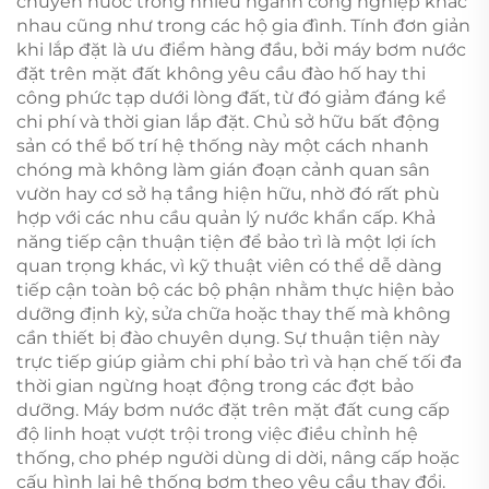
chuyển nước trong nhiều ngành công nghiệp khác
nhau cũng như trong các hộ gia đình. Tính đơn giản
khi lắp đặt là ưu điểm hàng đầu, bởi máy bơm nước
đặt trên mặt đất không yêu cầu đào hố hay thi
công phức tạp dưới lòng đất, từ đó giảm đáng kể
chi phí và thời gian lắp đặt. Chủ sở hữu bất động
sản có thể bố trí hệ thống này một cách nhanh
chóng mà không làm gián đoạn cảnh quan sân
vườn hay cơ sở hạ tầng hiện hữu, nhờ đó rất phù
hợp với các nhu cầu quản lý nước khẩn cấp. Khả
năng tiếp cận thuận tiện để bảo trì là một lợi ích
quan trọng khác, vì kỹ thuật viên có thể dễ dàng
tiếp cận toàn bộ các bộ phận nhằm thực hiện bảo
dưỡng định kỳ, sửa chữa hoặc thay thế mà không
cần thiết bị đào chuyên dụng. Sự thuận tiện này
trực tiếp giúp giảm chi phí bảo trì và hạn chế tối đa
thời gian ngừng hoạt động trong các đợt bảo
dưỡng. Máy bơm nước đặt trên mặt đất cung cấp
độ linh hoạt vượt trội trong việc điều chỉnh hệ
thống, cho phép người dùng di dời, nâng cấp hoặc
cấu hình lại hệ thống bơm theo yêu cầu thay đổi.