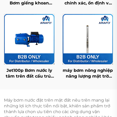
Bơm giếng khoan
chính xác, ổn định và
năng lượng mặt trời
bền bỉ cho điều khiển
bằng thép không gỉ
áp suất tự động
bền bỉ, tuổi thọ cao và
giá nhà máy
Jet100p Bơm nước ly
máy bơm nông nghiệp
tâm trên đất cấu trúc
năng lượng mặt trời
chính xác, hiệu suất
4fdc3.5/95-120/900 với
cao, ổn định và đa
lưu lượng dòng chảy
năng
cao, lý tưởng cho tưới
tiêu cây trồng
Máy bơm nước đặt trên mặt đất nêu trên mang lại
những lợi ích thực tiễn nổi bật, khiến sản phẩm trở
thành lựa chọn ưu tiên cho các ứng dụng vận