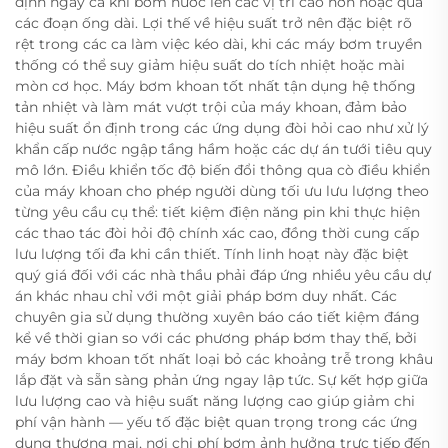
định ngay cả khi bơm nước lên các vị trí cao hơn hoặc qua
các đoạn ống dài. Lợi thế về hiệu suất trở nên đặc biệt rõ
rệt trong các ca làm việc kéo dài, khi các máy bơm truyền
thống có thể suy giảm hiệu suất do tích nhiệt hoặc mài
mòn cơ học. Máy bơm khoan tốt nhất tận dụng hệ thống
tản nhiệt và làm mát vượt trội của máy khoan, đảm bảo
hiệu suất ổn định trong các ứng dụng đòi hỏi cao như xử lý
khẩn cấp nước ngập tầng hầm hoặc các dự án tưới tiêu quy
mô lớn. Điều khiển tốc độ biến đổi thông qua cò điều khiển
của máy khoan cho phép người dùng tối ưu lưu lượng theo
từng yêu cầu cụ thể: tiết kiệm điện năng pin khi thực hiện
các thao tác đòi hỏi độ chính xác cao, đồng thời cung cấp
lưu lượng tối đa khi cần thiết. Tính linh hoạt này đặc biệt
quý giá đối với các nhà thầu phải đáp ứng nhiều yêu cầu dự
án khác nhau chỉ với một giải pháp bơm duy nhất. Các
chuyên gia sử dụng thường xuyên báo cáo tiết kiệm đáng
kể về thời gian so với các phương pháp bơm thay thế, bởi
máy bơm khoan tốt nhất loại bỏ các khoảng trễ trong khâu
lắp đặt và sẵn sàng phản ứng ngay lập tức. Sự kết hợp giữa
lưu lượng cao và hiệu suất năng lượng cao giúp giảm chi
phí vận hành — yếu tố đặc biệt quan trọng trong các ứng
dụng thương mại, nơi chi phí bơm ảnh hưởng trực tiếp đến