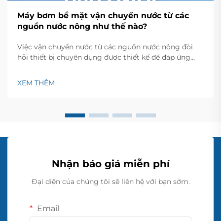
Máy bơm bề mặt vận chuyển nước từ các
nguồn nước nông như thế nào?
Việc vận chuyển nước từ các nguồn nước nông đòi
hỏi thiết bị chuyên dụng được thiết kế để đáp ứng
các độ sâu và yêu cầu lưu lượng khác nhau. Máy bơm
bề mặt là một trong những giải pháp hiệu quả nhất
XEM THÊM
để khai thác nước từ giếng, ao, sông và các nguồn
tiếp cận khác...
Nhận báo giá miễn phí
Đại diện của chúng tôi sẽ liên hệ với bạn sớm.
Email