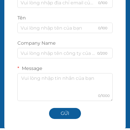
0/100
Tên
0/100
Company Name
0/200
Message
0/1000
GỬI