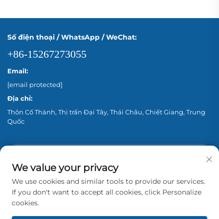
Số điện thoại / WhatsApp / WeChat:
+86-15267273055
Email:
[email protected]
Địa chỉ:
Thôn Cố Thành, Thị trấn Đại Tây, Thái Châu, Chiết Giang, Trung
Quốc
We value your privacy
We use cookies and similar tools to provide our services.
If you don't want to accept all cookies, click Personalize
cookies.
Bản quyền © 2026 Zhejiang Aina Pump Co., Ltd.
Bắc Kinh Bảo lưu mọi quyền. -
Chính sách Bảo