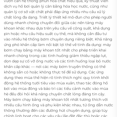
vườn cần hệ thống phun hóa chất hiệu quả, kỹ thuật viên
dịch vụ hồ bơi quản lý cân bằng hóa học nước, cũng như
quản lý cơ sở vật chất phải đáp ứng nhiều nhu cầu xử lý
chất lỏng đa dạng. Triết lý thiết kế mô-đun cho phép người
dùng nhanh chóng chuyển đổi giữa các nền tảng máy
khoan khác nhau dựa trên yêu cầu về công suất, khả dụng
pin hoặc nhu cầu hiệu suất cụ thể, mà không cần đầu tư
vào nhiều hệ thống bơm chuyên dụng riêng biệt. Khả năng
ứng phó khẩn cấp làm nổi bật lợi thế về tính đa dụng: máy
bơm chạy bằng máy khoan tốt nhất cho phép triển khai
nhanh chóng trong các tình huống giảm thiểu ngập lụt,
dọn dẹp sự cố vỡ ống nước và các tình huống loại bỏ nước
khẩn cấp khác — nơi các máy bơm truyền thống có thể
không sẵn có hoặc không thực tế để sử dụng. Các ứng
dụng theo mùa thể hiện rõ tính thích nghi: quy trình khởi
động hệ thống tưới tiêu vào mùa xuân, thao tác đóng hồ
bơi vào mùa đông và bảo trì các tiểu cảnh nước vào mùa
hè đều đòi hỏi khả năng chuyển chất lỏng đáng tin cậy.
Máy bơm chạy bằng máy khoan tốt nhất tương thích với
nhiều cấu hình ống và phụ kiện khác nhau, từ ống dẫn nước
thông thường đến các đường hút chuyên dụng, giúp tùy
chỉnh linh hoạt cho các yêu cầu lắp đặt đặc thù hoặc các