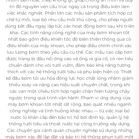
trì độ nguyên vẹn cấu trúc ngay cả trong điều kiện làm
việc khắc nghiệt. Phần lớn các mẫu sản phẩm tích hợp cơ
chế tự mồi, loại bỏ nhu cầu mồi thủ công, cho phép người
dùng bắt đầu ngay lập tức các hoạt động bơm sau khi triển
khai. Các tính năng công nghệ của máy bơm khoan tốt
nhất bao gồm điều khiển tốc độ biến thiên thông qua cò
điều khiển của máy khoan, cho phép điều chỉnh chính xác
lưu lượng bơm theo yêu cầu cụ thể. Các mẫu cao cấp hơn
được trang bị đầu nối ống vào và ống ra gia cố, có ren tiêu
chuẩn dành cho vòi tưới vườn, đảm bảo khả năng tương
thích với các hệ thống tưới tiêu và phụ kiện hiện có. Thiết
kế đầu bơm tối ưu hóa động lực học chất lỏng nhằm giảm
thiểu xoáy và nâng cao hiệu suất chuyển chất, trong khi
các van một chiều tích hợp ngăn chặn hiện tượng chảy
ngược trong quá trình vận hành. Phạm vi ứng dụng của
máy bơm khoan tốt nhất rất rộng, bao quát nhiều ngành
công nghiệp và tình huống khác nhau — từ việc loại bỏ
nước lũ khẩn cấp đến bảo trì hồ bơi định kỳ, quản lý hệ
thống tưới tiêu và thoát nước tại công trường xây dựng.
Các chuyên gia cảnh quan chuyên nghiệp sử dụng những
máy bơm này để lắp đặt và bảo trì hệ thống phun tưới một