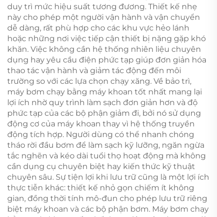
duy trì mức hiệu suất tương đương. Thiết kế nhẹ
này cho phép một người vận hành và vận chuyển
dễ dàng, rất phù hợp cho các khu vực hẻo lánh
hoặc những nơi việc tiếp cận thiết bị nặng gặp khó
khăn. Việc không cần hệ thống nhiên liệu chuyên
dụng hay yêu cầu điện phức tạp giúp đơn giản hóa
thao tác vận hành và giảm tác động đến môi
trường so với các lựa chọn chạy xăng. Về bảo trì,
máy bơm chạy bằng máy khoan tốt nhất mang lại
lợi ích nhờ quy trình làm sạch đơn giản hơn và độ
phức tạp của các bộ phận giảm đi, bởi nó sử dụng
động cơ của máy khoan thay vì hệ thống truyền
động tích hợp. Người dùng có thể nhanh chóng
tháo rời đầu bơm để làm sạch kỹ lưỡng, ngăn ngừa
tắc nghẽn và kéo dài tuổi thọ hoạt động mà không
cần dụng cụ chuyên biệt hay kiến thức kỹ thuật
chuyên sâu. Sự tiện lợi khi lưu trữ cũng là một lợi ích
thực tiễn khác: thiết kế nhỏ gọn chiếm ít không
gian, đồng thời tính mô-đun cho phép lưu trữ riêng
biệt máy khoan và các bộ phận bơm. Máy bơm chạy