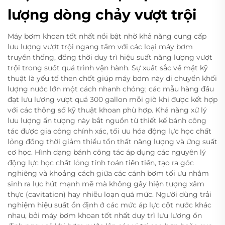
lượng dòng chảy vượt trội
Máy bơm khoan tốt nhất nổi bật nhờ khả năng cung cấp
lưu lượng vượt trội ngang tầm với các loại máy bơm
truyền thống, đồng thời duy trì hiệu suất năng lượng vượt
trội trong suốt quá trình vận hành. Sự xuất sắc về mặt kỹ
thuật là yếu tố then chốt giúp máy bơm này di chuyển khối
lượng nước lớn một cách nhanh chóng; các mẫu hàng đầu
đạt lưu lượng vượt quá 300 gallon mỗi giờ khi được kết hợp
với các thông số kỹ thuật khoan phù hợp. Khả năng xử lý
lưu lượng ấn tượng này bắt nguồn từ thiết kế bánh công
tác được gia công chính xác, tối ưu hóa động lực học chất
lỏng đồng thời giảm thiểu tổn thất năng lượng và ứng suất
cơ học. Hình dạng bánh công tác áp dụng các nguyên lý
động lực học chất lỏng tính toán tiên tiến, tạo ra góc
nghiêng và khoảng cách giữa các cánh bơm tối ưu nhằm
sinh ra lực hút mạnh mẽ mà không gây hiện tượng xâm
thực (cavitation) hay nhiễu loạn quá mức. Người dùng trải
nghiệm hiệu suất ổn định ở các mức áp lực cột nước khác
nhau, bởi máy bơm khoan tốt nhất duy trì lưu lượng ổn