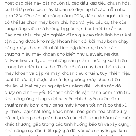
hoạt đặc biệt này bắt nguồn từ các đầu kẹp tiêu chuẩn hóa,
có thể lắp vừa các máy khoan có điện áp từ các mẫu nhỏ
gọn 12 V đến các hệ thống nặng 20 V, đảm bảo người dùng
có thể lựa chọn máy bơm phù hợp với yêu cầu cụ thể của
từng công việc mà không bị giới hạn bởi thiết bị sẵn có.
Các nhà thầu chuyên nghiệp đánh giá cao tính linh hoạt khi
tận dụng được kho máy khoan hiện có, bởi máy bơm chạy
bằng máy khoan tốt nhất tích hợp liền mạch với các
thương hiệu máy khoan phổ biến như DeWalt, Makita,
Milwaukee và Ryobi — những sản phẩm thường xuất hiện
trong bộ thiết bị của họ. Thiết kế của máy bơm hỗ trợ cả
máy khoan va đập và máy khoan tiêu chuẩn, tuy nhiên hiệu
suất tối ưu đạt được khi sử dụng cùng máy khoan tiêu
chuẩn, vì loại này cung cấp khả năng điều khiển tốc độ
quay ổn định — yếu tố then chốt để vận hành bơm trơn tru.
Khả năng ứng dụng vượt xa việc chỉ chuyển nước đơn
thuần: máy bơm chạy bằng máy khoan tốt nhất có thể xử
lý nhiều loại chất lỏng khác nhau, bao gồm hóa chất xử lý
hồ bơi, dung dịch phân bón và các chất lỏng không ăn mòn
khác thường gặp trong các tình huống bảo trì và xây dựng.
Khả năng này đặc biệt quý giá đối với các chuyên gia làm