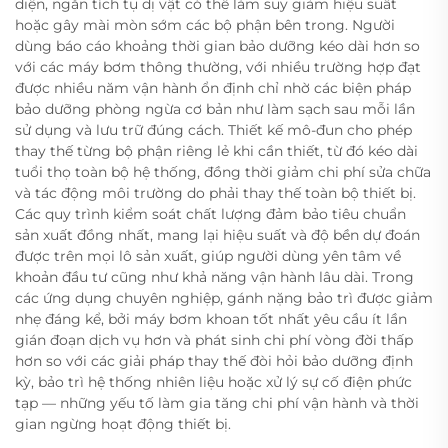
diện, ngăn tích tụ dị vật có thể làm suy giảm hiệu suất
hoặc gây mài mòn sớm các bộ phận bên trong. Người
dùng báo cáo khoảng thời gian bảo dưỡng kéo dài hơn so
với các máy bơm thông thường, với nhiều trường hợp đạt
được nhiều năm vận hành ổn định chỉ nhờ các biện pháp
bảo dưỡng phòng ngừa cơ bản như làm sạch sau mỗi lần
sử dụng và lưu trữ đúng cách. Thiết kế mô-đun cho phép
thay thế từng bộ phận riêng lẻ khi cần thiết, từ đó kéo dài
tuổi thọ toàn bộ hệ thống, đồng thời giảm chi phí sửa chữa
và tác động môi trường do phải thay thế toàn bộ thiết bị.
Các quy trình kiểm soát chất lượng đảm bảo tiêu chuẩn
sản xuất đồng nhất, mang lại hiệu suất và độ bền dự đoán
được trên mọi lô sản xuất, giúp người dùng yên tâm về
khoản đầu tư cũng như khả năng vận hành lâu dài. Trong
các ứng dụng chuyên nghiệp, gánh nặng bảo trì được giảm
nhẹ đáng kể, bởi máy bơm khoan tốt nhất yêu cầu ít lần
gián đoạn dịch vụ hơn và phát sinh chi phí vòng đời thấp
hơn so với các giải pháp thay thế đòi hỏi bảo dưỡng định
kỳ, bảo trì hệ thống nhiên liệu hoặc xử lý sự cố điện phức
tạp — những yếu tố làm gia tăng chi phí vận hành và thời
gian ngừng hoạt động thiết bị.