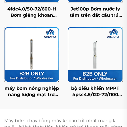
4fdc4.0/50-72/600-H
Jet100p Bơm nước ly
Bơm giếng khoan
tâm trên đất cấu trúc
năng lượng mặt trời
chính xác, hiệu suất
bằng thép không gỉ
cao, ổn định và đa
bền bỉ, tuổi thọ cao và
năng
giá nhà máy
máy bơm nông nghiệp
bộ điều khiển MPPT
năng lượng mặt trời
4pss4.5/120-72/1100
4fdc3.5/95-120/900 với
tương thích với máy
lưu lượng dòng chảy
bơm năng lượng mặt
cao, lý tưởng cho tưới
trời FDC dùng cho cấp
tiêu cây trồng
nước sinh hoạt gia
Máy bơm chạy bằng máy khoan tốt nhất mang lại
đình
nhiều lợi ích thực tiễn, khiến nó trở thành một công