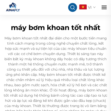
VI
máy bơm khoan tốt nhất
Máy bơm khoan tốt nhất đại diện cho một bước tiến mang
tính cách mạng trong công nghệ chuyển chất lỏng, kết
hợp sức mạnh và sự tiện lợi của các máy khoan tiêu chuẩn
với các cơ chế bơm chuyên dụng. Thiết bị sáng tạo này
biến bất kỳ máy khoan không dây hoặc có dây tương thích
thành một hệ thống chuyển nước mạnh mẽ, trở thành
công cụ thiết yếu đối với chủ nhà, nhà thầu và lực lượng
ứng phó khẩn cấp. Máy bơm khoan tốt nhất được thiết kế
chắc chắn nhằm xử lý hiệu quả nhiều loại chất lỏng khác
nhau, bao gồm nước sạch, hóa chất xử lý hồ bơi và các chất
lỏng không ăn mòn khác. Ở lõi hoạt động, máy bơm khoan
tốt nhất sử dụng hệ thống bánh công tác cao cấp tạo ra lực
hút và áp lực xả đáng kể khi được gắn vào đầu kẹp (chuck)
của máy khoan. Thiết bị thường được trang bị vỏ làm bằng
nhôm bền hoặc thép không gỉ, giúp chống ăn mòn và duy