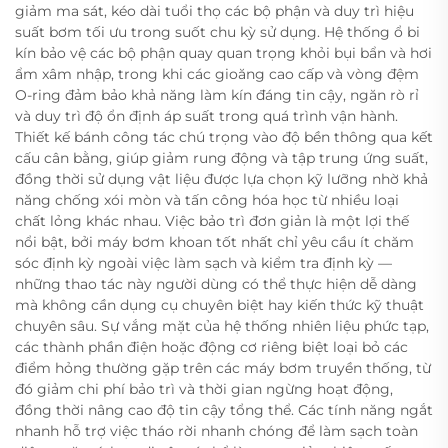
giảm ma sát, kéo dài tuổi thọ các bộ phận và duy trì hiệu
suất bơm tối ưu trong suốt chu kỳ sử dụng. Hệ thống ổ bi
kín bảo vệ các bộ phận quay quan trọng khỏi bụi bẩn và hơi
ẩm xâm nhập, trong khi các gioăng cao cấp và vòng đệm
O-ring đảm bảo khả năng làm kín đáng tin cậy, ngăn rò rỉ
và duy trì độ ổn định áp suất trong quá trình vận hành.
Thiết kế bánh công tác chú trọng vào độ bền thông qua kết
cấu cân bằng, giúp giảm rung động và tập trung ứng suất,
đồng thời sử dụng vật liệu được lựa chọn kỹ lưỡng nhờ khả
năng chống xói mòn và tấn công hóa học từ nhiều loại
chất lỏng khác nhau. Việc bảo trì đơn giản là một lợi thế
nổi bật, bởi máy bơm khoan tốt nhất chỉ yêu cầu ít chăm
sóc định kỳ ngoài việc làm sạch và kiểm tra định kỳ —
những thao tác này người dùng có thể thực hiện dễ dàng
mà không cần dụng cụ chuyên biệt hay kiến thức kỹ thuật
chuyên sâu. Sự vắng mặt của hệ thống nhiên liệu phức tạp,
các thành phần điện hoặc động cơ riêng biệt loại bỏ các
điểm hỏng thường gặp trên các máy bơm truyền thống, từ
đó giảm chi phí bảo trì và thời gian ngừng hoạt động,
đồng thời nâng cao độ tin cậy tổng thể. Các tính năng ngắt
nhanh hỗ trợ việc tháo rời nhanh chóng để làm sạch toàn