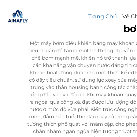
Trang Chủ
Về C
bơ
Một máy bơm điều khiển bằng máy khoan đ
tiêu chuẩn để tạo ra một hệ thống chuyển n
chế bơm mạnh mẽ, khiến nó trở thành lựa 
cần khả năng vận chuyển nước đáng tin c
khoan hoạt động dựa trên một thiết kế cơ 
có dây tiêu chuẩn, sử dụng lực xoay của má
trung vào thân housing bánh công tác chắc
cổng đầu vào và đầu ra. Khi máy khoan quay 
ra ngoài qua cổng xả, đạt được lưu lượng
nước ở mức độ vừa phải. Kiến trúc công ngh
mòn, đảm bảo tuổi thọ dài ngay cả trong 
tương thích phổ quát với mâm cặp, cho phép
chắn nhằm ngăn ngừa hiện tượng trượt tro