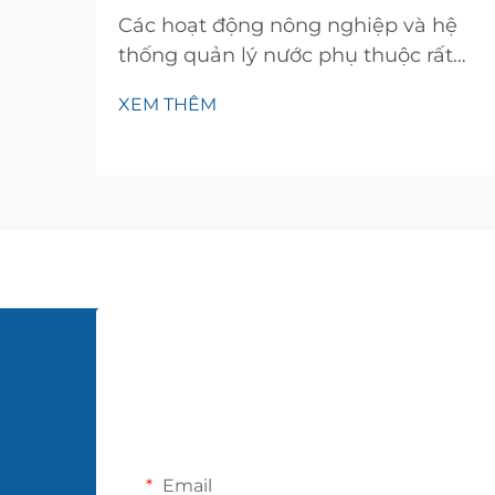
Các hoạt động nông nghiệp và hệ
thống quản lý nước phụ thuộc rất
nhiều vào các giải pháp bơm hiệu
XEM THÊM
quả nhằm duy trì mức nước và
phân phối nước tối ưu trên các loại
địa hình khác nhau. Máy bơm trên
cạn đóng vai trò là thành phần then
chốt trong sản xuất nông nghiệp
hiện đại và các ứng dụng thoát
nước...
Email