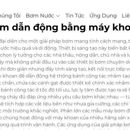
húng Tôi
Bơm Nước
Tin Tức
Ứng Dụng
Li
m dẫn động bằng máy kh
ại diện cho một giải pháp bơm mang tính cách mạng, 
ước hiệu quả và di động. Thiết bị sáng tạo này biến bấ
chọn lý tưởng cho các nhà thầu, nông dân, chủ nhà và
ậy mà không phải đầu tư vào các thiết bị bơm chuyên 
khí đơn giản nhưng đầy tính sáng tạo, kết nối trực tiế
y khoan để dẫn động hệ thống bánh công tác nhằm tạo ra 
 chắn, chứa các cánh gạt được thiết kế chính xác nhằ
bánh công tác ở tốc độ tối ưu, lực ly tâm được tạo ra 
 dòng chảy đủ đáp ứng nhiều yêu cầu bơm khác nhau — t
ệ tích hợp các vật liệu bền như nhựa gia cường, các chi
các môi trường khắc nghiệt. Phần lớn các mẫu máy bơm 
 chúng hoạt động với máy khoan của nhiều hãng sản xuấ
ng quá trình vận hành. Các ứng dụng của giải pháp bơm