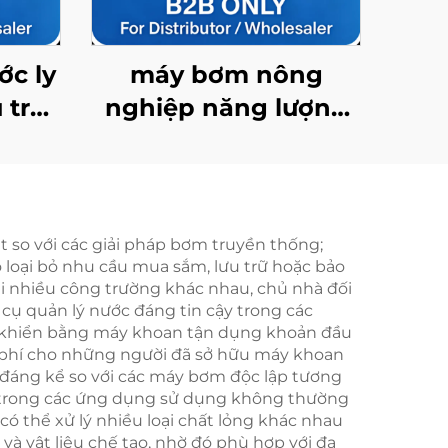
ớc ly
máy bơm nông
 trúc
nghiệp năng lượng
 suất
mặt trời 4fdc3.5/95-
à đa
120/900 với lưu lượng
dòng chảy cao, lý
tưởng cho tưới tiêu
 so với các giải pháp bơm truyền thống;
ó loại bỏ nhu cầu mua sắm, lưu trữ hoặc bảo
cây trồng
 tại nhiều công trường khác nhau, chủ nhà đối
cụ quản lý nước đáng tin cậy trong các
iều khiển bằng máy khoan tận dụng khoản đầu
i phí cho những người đã sở hữu máy khoan
 đáng kể so với các máy bơm độc lập tương
ệt trong các ứng dụng sử dụng không thường
ó thể xử lý nhiều loại chất lỏng khác nhau
à vật liệu chế tạo, nhờ đó phù hợp với đa