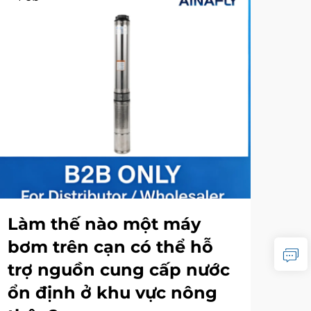
Làm thế nào một máy
Bảo
bơm trên cạn có thể hỗ
ng
trợ nguồn cung cấp nước
bơ
ổn định ở khu vực nông
nà