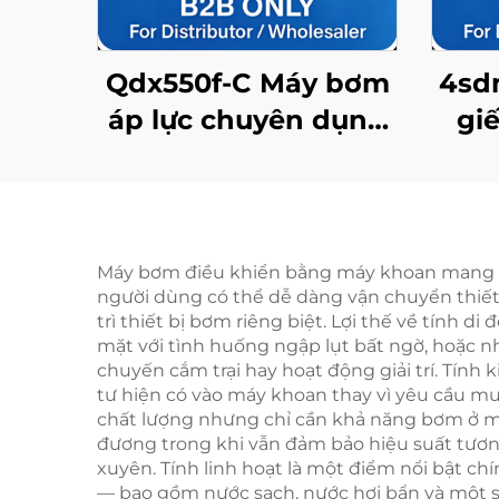
Qdx550f-C Máy bơm
4sd
áp lực chuyên dụng
gi
có khả năng nâng
ca
cao, sản xuất tại
dùng
Trung Quốc với khả
khu
năng chống nước ở
Máy bơm điều khiển bằng máy khoan mang lại 
người dùng có thể dễ dàng vận chuyển thiết b
mức IP68
trì thiết bị bơm riêng biệt. Lợi thế về tính d
mặt với tình huống ngập lụt bất ngờ, hoặc n
chuyến cắm trại hay hoạt động giải trí. Tín
tư hiện có vào máy khoan thay vì yêu cầu m
chất lượng nhưng chỉ cần khả năng bơm ở mứ
đương trong khi vẫn đảm bảo hiệu suất tương
xuyên. Tính linh hoạt là một điểm nổi bật c
— bao gồm nước sạch, nước hơi bẩn và một số