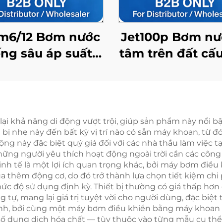
m6/12 Bơm nước
Jet100p Bơm nư
ếng sâu áp suất
tâm trên đất cấu
o, độ bền cao,
chính xác, hiệu
 cho cấp nước ở
cao, ổn định v
 vực nông thôn
năng
và dân dụng
khả năng di động vượt trội, giúp sản phẩm này nổi bật
ị nhẹ này đến bất kỳ vị trí nào có sẵn máy khoan, từ đ
i động này đặc biệt quý giá đối với các nhà thầu làm việc
hững người yêu thích hoạt động ngoài trời cần các công 
h kinh tế là một lợi ích quan trọng khác, bởi máy bơm đ
ua thêm động cơ, do đó trở thành lựa chọn tiết kiệm ch
c độ sử dụng định kỳ. Thiết bị thường có giá thấp hơn
 tự, mang lại giá trị tuyệt vời cho người dùng, đặc bi
hính, bởi cùng một máy bơm điều khiển bằng máy khoan c
 dung dịch hóa chất — tùy thuộc vào từng mẫu cụ thể v