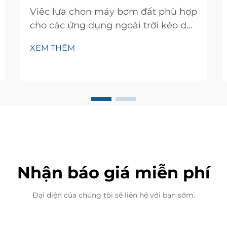
Việc lựa chọn máy bơm đất phù hợp
cho các ứng dụng ngoài trời kéo dài
đòi hỏi phải cân nhắc cẩn thận
XEM THÊM
nhiều yếu tố ảnh hưởng trực tiếp
đến hiệu suất và tuổi thọ. Một máy
bơm đất được thiết kế kỹ lưỡng phải
chịu được các điều kiện môi trường
khắc nghiệt trong khi vẫn duy trì...
Nhận báo giá miễn phí
Đại diện của chúng tôi sẽ liên hệ với bạn sớm.