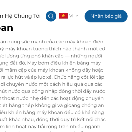
ên Hệ Chúng Tôi
VI
Nhận báo giá
oan
tận dụng sức mạnh của các máy khoan điện
t kỳ máy khoan tương thích nào thành một cơ
 lực lượng ứng phó khẩn cấp — những người
dụng đắt đỏ. Máy bơm điều khiển bằng máy
p với mâm cặp của máy khoan không dây hoặc
lực hút và áp lực xả. Chức năng cốt lõi tập
m di chuyển nước một cách hiệu quả qua các
sẽ hút nước qua cổng nhập đồng thời đẩy nước
ừ thoát nước nhẹ đến các hoạt động chuyển
 tiết bằng thép không gỉ và gioăng chống ăn
điều khiển bằng máy khoan đều có khả năng
t khác nhau, đồng thời duy trì kết nối chắc
 linh hoạt này trải rộng trên nhiều ngành