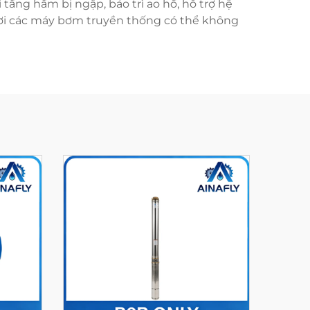
ầng hầm bị ngập, bảo trì ao hồ, hỗ trợ hệ
 nơi các máy bơm truyền thống có thể không