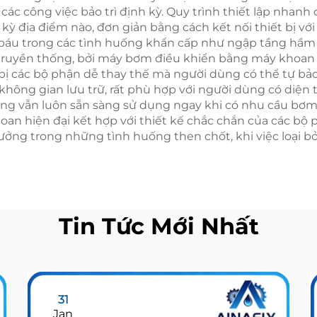
ác công việc bảo trì định kỳ. Quy trình thiết lập nha
ỳ địa điểm nào, đơn giản bằng cách kết nối thiết bị với
 báu trong các tình huống khẩn cấp như ngập tầng hầm 
m truyền thống, bởi máy bơm điều khiển bằng máy khoan 
bị các bộ phận dễ thay thế mà người dùng có thể tự b
hông gian lưu trữ, rất phù hợp với người dùng có diện tí
song vẫn luôn sẵn sàng sử dụng ngay khi có nhu cầu bơm.
an hiện đại kết hợp với thiết kế chắc chắn của các bộ
ởng trong những tình huống then chốt, khi việc loại bỏ
Tin Tức Mới Nhất
31
Jan