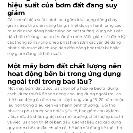
hiệu suất của bơm đất đang suy
giảm
Các chỉ số hiệu suất chính bao gồm lưu lượng dòng chảy
giảm, tiêu thụ điện năng tăng, nhiệt độ vận hành tăng cao,
mức độ rung động hoặc tiếng ồn bất thường, cũng như các
dấu hiệu rõ ràng của rò rỉ hoặc ăn mòn. Việc giám sát định kỳ
các thông số này cho phép phát hiện sớm các vấn đề đang
phát sinh trước khi chúng dẫn đến hỏng hóc thiết bị hoặc
suy giảm đáng kể hiệu suất.
Một máy bơm đất chất lượng nên
hoạt động bền bỉ trong ứng dụng
ngoài trời trong bao lâu?
Một máy bơm đất được lựa chọn phù hợp và bảo trì đúng
cách, được thiết kế dành riêng cho ứng dụng ngoài trời, có
thể hoạt động ổn định và tin cậy trong vòng 15–20 năm hoặc
lâu hơn trong điều kiện vận hành bình thường. Tuổi thọ
phục vụ phụ thuộc vào nhiều yếu tố, bao gồm chu kỳ làm
việc, mức độ khắc nghiệt của môi trường, chất lượng bảo trì
và việc lựa chọn thiết bị ban đầu. Các vật liệu cao cấp cùng
quy trình chế tạo đạt chuẩn có thể kéo dài đáng kể tuổi thọ