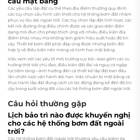
cầu mặt bằng
Các yêu cầu lắp đặt cụ thể theo địa điểm thường quy định
các tùy chọn cấu hình cần thiết cho hệ thống bơm đất nhằm
phục vụ lâu dài ngoài trời. Các tùy chọn lắp đặt linh hoạt, các
kết nối đường ống điều chỉnh được và các giao diện điện
dạng mô-đun cho phép thích ứng với nhiều điều kiện địa
điểm khác nhau mà không làm giảm hiệu suất hoặc độ tin
cậy. Thiết kế bơm đất phải đáp ứng được những biến đổi
hợp lý về điều kiện nền móng và hình học mặt bằng.
Việc xem xét các yếu tố môi trường cục bộ—bao gồm các xu
hướng thời tiết chủ đạo, điều kiện đất đai và nguy cơ ngập
lụt tiềm tàng—ảnh hưởng đến cả thiết kế lắp đặt ban đầu
lẫn chiến lược vận hành dài hạn. Việc chuẩn bị mặt bằng và
thực hành lắp đặt đúng cách có tác động đáng kể đến độ tin
cậy trong suốt vòng đời của các hệ thống bơm đất ngoài trời.
Câu hỏi thường gặp
Lịch bảo trì nào được khuyến nghị
cho các hệ thống bơm đất ngoài
trời?
Các hệ thống bơm đất ngoài trời thường yêu cầu kiểm tra