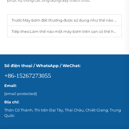
phục vụ trong các ứng dụng đầy thách thức.
Trước:
Máy bơm đất thường được sử dụng như thế nào cho tưới tiêu và thoát nước?
Tiếp theo:
Làm thế nào một máy bơm trên cạn có thể hỗ trợ nguồn cung cấp nước ổn định ở khu vực nông thôn?
Số điện thoại / WhatsApp / WeChat:
+86-15267273055
Email:
[email protected]
Địa chỉ:
Thôn Cố Thành, Thị trấn Đại Tây, Thái Châu, Chiết Giang, Trung
Quốc