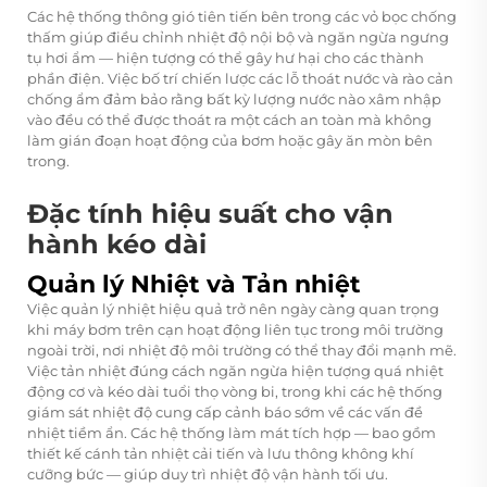
Các hệ thống thông gió tiên tiến bên trong các vỏ bọc chống
thấm giúp điều chỉnh nhiệt độ nội bộ và ngăn ngừa ngưng
tụ hơi ẩm — hiện tượng có thể gây hư hại cho các thành
phần điện. Việc bố trí chiến lược các lỗ thoát nước và rào cản
chống ẩm đảm bảo rằng bất kỳ lượng nước nào xâm nhập
vào đều có thể được thoát ra một cách an toàn mà không
làm gián đoạn hoạt động của bơm hoặc gây ăn mòn bên
trong.
Đặc tính hiệu suất cho vận
hành kéo dài
Quản lý Nhiệt và Tản nhiệt
Việc quản lý nhiệt hiệu quả trở nên ngày càng quan trọng
khi máy bơm trên cạn hoạt động liên tục trong môi trường
ngoài trời, nơi nhiệt độ môi trường có thể thay đổi mạnh mẽ.
Việc tản nhiệt đúng cách ngăn ngừa hiện tượng quá nhiệt
động cơ và kéo dài tuổi thọ vòng bi, trong khi các hệ thống
giám sát nhiệt độ cung cấp cảnh báo sớm về các vấn đề
nhiệt tiềm ẩn. Các hệ thống làm mát tích hợp — bao gồm
thiết kế cánh tản nhiệt cải tiến và lưu thông không khí
cưỡng bức — giúp duy trì nhiệt độ vận hành tối ưu.