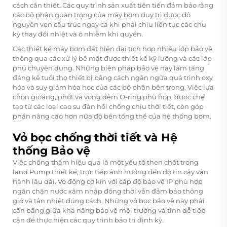
cách cần thiết. Các quy trình sản xuất tiên tiến đảm bảo rằng
các bộ phận quan trọng của máy bơm duy trì được độ
nguyên vẹn cấu trúc ngay cả khi phải chịu liên tục các chu
kỳ thay đổi nhiệt và ô nhiễm khí quyển.
Các thiết kế máy bơm đất hiện đại tích hợp nhiều lớp bảo vệ
thông qua các xử lý bề mặt được thiết kế kỹ lưỡng và các lớp
phủ chuyên dụng. Những biện pháp bảo vệ này làm tăng
đáng kể tuổi thọ thiết bị bằng cách ngăn ngừa quá trình oxy
hóa và suy giảm hóa học của các bộ phận bên trong. Việc lựa
chọn gioăng, phớt và vòng đệm O-ring phù hợp, được chế
tạo từ các loại cao su đàn hồi chống chịu thời tiết, còn góp
phần nâng cao hơn nữa độ bền tổng thể của hệ thống bơm.
Vỏ bọc chống thời tiết và Hệ
thống Bảo vệ
Việc chống thấm hiệu quả là một yếu tố then chốt trong
land Pump
thiết kế, trực tiếp ảnh hưởng đến độ tin cậy vận
hành lâu dài. Vỏ động cơ kín với cấp độ bảo vệ IP phù hợp
ngăn chặn nước xâm nhập đồng thời vẫn đảm bảo thông
gió và tản nhiệt đúng cách. Những vỏ bọc bảo vệ này phải
cân bằng giữa khả năng bảo vệ môi trường và tính dễ tiếp
cận để thực hiện các quy trình bảo trì định kỳ.