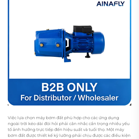
Việc lựa chọn máy bơm đất phù hợp cho các ứng dụng
ngoài trời kéo dài đòi hỏi phải cân nhắc cẩn trọng nhiều yếu
tố ảnh hưởng trực tiếp đến hiệu suất và tuổi thọ. Một máy
bơm đất được thiết kế kỹ lưỡng phải chịu được các điều kiện