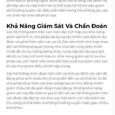
trình bảo trì phòng ngừa. Kính quan sát rõ ràng, các điểm xả
dễ tiếp cận và nắp kiểm tra có thể tháo rời hỗ trợ việc giám
sát thường xuyên các điều kiện bên trong mà không yêu cầu
các thao tác tháo dỡ phức tạp.
Khả Năng Giám Sát Và Chẩn Đoán
Các hệ thống bơm trên cạn hiện đại tích hợp các khả năng
giám sát tinh vi, cho phép áp dụng các chiến lược bảo trì dự
đoán và phát hiện sớm các sự cố. Các cảm biến tích hợp theo
dõi các thông số quan trọng như mức độ rung, biến thiên
nhiệt độ và lưu lượng dòng chảy, cung cấp dữ liệu quý giá
để tối ưu hóa lịch trình bảo trì. Khả năng giám sát từ xa cho
phép các vận hành viên theo dõi hiệu suất của bơm trên cạn
từ các trung tâm điều khiển tập trung.
Các hệ thống chẩn đoán tiên tiến có thể xác định các vấn đề
đang phát sinh trước khi chúng dẫn đến sự cố thiết bị, từ đó
cho phép thực hiện các biện pháp bảo trì chủ động nhằm
giảm thiểu tối đa gián đoạn hoạt động. Những khả năng
giám sát này đặc biệt có giá trị đối với các hệ thống bơm trên
cạn được lắp đặt tại các khu vực hẻo lánh, nơi việc kiểm tra
thủ công có thể diễn ra không thường xuyên hoặc gặp nhiều
khó khăn.