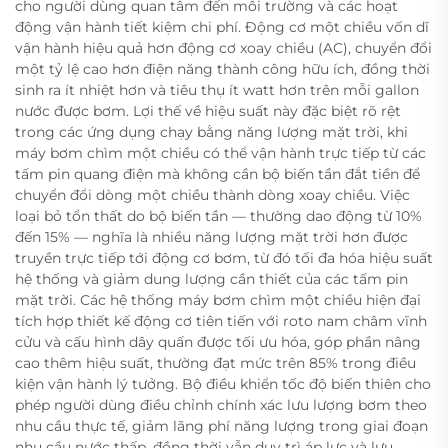
cho người dùng quan tâm đến môi trường và các hoạt
động vận hành tiết kiệm chi phí. Động cơ một chiều vốn dĩ
vận hành hiệu quả hơn động cơ xoay chiều (AC), chuyển đổi
một tỷ lệ cao hơn điện năng thành công hữu ích, đồng thời
sinh ra ít nhiệt hơn và tiêu thụ ít watt hơn trên mỗi gallon
nước được bơm. Lợi thế về hiệu suất này đặc biệt rõ rệt
trong các ứng dụng chạy bằng năng lượng mặt trời, khi
máy bơm chìm một chiều có thể vận hành trực tiếp từ các
tấm pin quang điện mà không cần bộ biến tần đắt tiền để
chuyển đổi dòng một chiều thành dòng xoay chiều. Việc
loại bỏ tổn thất do bộ biến tần — thường dao động từ 10%
đến 15% — nghĩa là nhiều năng lượng mặt trời hơn được
truyền trực tiếp tới động cơ bơm, từ đó tối đa hóa hiệu suất
hệ thống và giảm dung lượng cần thiết của các tấm pin
mặt trời. Các hệ thống máy bơm chìm một chiều hiện đại
tích hợp thiết kế động cơ tiên tiến với roto nam châm vĩnh
cửu và cấu hình dây quấn được tối ưu hóa, góp phần nâng
cao thêm hiệu suất, thường đạt mức trên 85% trong điều
kiện vận hành lý tưởng. Bộ điều khiển tốc độ biến thiên cho
phép người dùng điều chỉnh chính xác lưu lượng bơm theo
nhu cầu thực tế, giảm lãng phí năng lượng trong giai đoạn
nhu cầu nước thấp, đồng thời vẫn duy trì áp lực và lưu