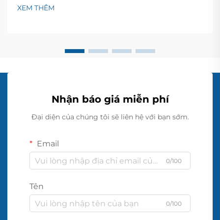
trên các loại địa hình khác nhau. Máy bơm trên cạn
XEM THÊM
đóng vai trò là thành phần then chốt trong sản xuất
nông nghiệp hiện đại và các ứng dụng thoát nước...
Nhận báo giá miễn phí
Đại diện của chúng tôi sẽ liên hệ với bạn sớm.
Email
0/100
Tên
0/100