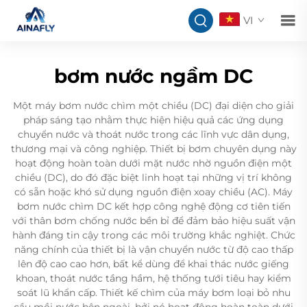
VI
bơm nước ngầm DC
Một máy bơm nước chìm một chiều (DC) đại diện cho giải
pháp sáng tạo nhằm thực hiện hiệu quả các ứng dụng
chuyển nước và thoát nước trong các lĩnh vực dân dụng,
thương mại và công nghiệp. Thiết bị bơm chuyên dụng này
hoạt động hoàn toàn dưới mặt nước nhờ nguồn điện một
chiều (DC), do đó đặc biệt linh hoạt tại những vị trí không
có sẵn hoặc khó sử dụng nguồn điện xoay chiều (AC). Máy
bơm nước chìm DC kết hợp công nghệ động cơ tiên tiến
với thân bơm chống nước bền bỉ để đảm bảo hiệu suất vận
hành đáng tin cậy trong các môi trường khắc nghiệt. Chức
năng chính của thiết bị là vận chuyển nước từ độ cao thấp
lên độ cao cao hơn, bất kể dùng để khai thác nước giếng
khoan, thoát nước tầng hầm, hệ thống tưới tiêu hay kiểm
soát lũ khẩn cấp. Thiết kế chìm của máy bơm loại bỏ nhu
cầu mồi nước bên ngoài, bởi nó hoạt động hoàn toàn dưới