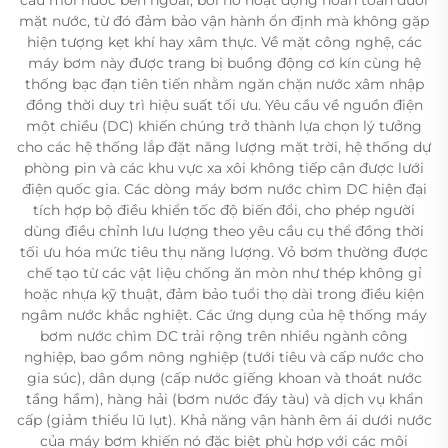
mặt nước, từ đó đảm bảo vận hành ổn định mà không gặp
hiện tượng kẹt khí hay xâm thực. Về mặt công nghệ, các
máy bơm này được trang bị buồng động cơ kín cùng hệ
thống bạc đạn tiên tiến nhằm ngăn chặn nước xâm nhập
đồng thời duy trì hiệu suất tối ưu. Yêu cầu về nguồn điện
một chiều (DC) khiến chúng trở thành lựa chọn lý tưởng
cho các hệ thống lắp đặt năng lượng mặt trời, hệ thống dự
phòng pin và các khu vực xa xôi không tiếp cận được lưới
điện quốc gia. Các dòng máy bơm nước chìm DC hiện đại
tích hợp bộ điều khiển tốc độ biến đổi, cho phép người
dùng điều chỉnh lưu lượng theo yêu cầu cụ thể đồng thời
tối ưu hóa mức tiêu thụ năng lượng. Vỏ bơm thường được
chế tạo từ các vật liệu chống ăn mòn như thép không gỉ
hoặc nhựa kỹ thuật, đảm bảo tuổi thọ dài trong điều kiện
ngâm nước khắc nghiệt. Các ứng dụng của hệ thống máy
bơm nước chìm DC trải rộng trên nhiều ngành công
nghiệp, bao gồm nông nghiệp (tưới tiêu và cấp nước cho
gia súc), dân dụng (cấp nước giếng khoan và thoát nước
tầng hầm), hàng hải (bơm nước đáy tàu) và dịch vụ khẩn
cấp (giảm thiểu lũ lụt). Khả năng vận hành êm ái dưới nước
của máy bơm khiến nó đặc biệt phù hợp với các môi