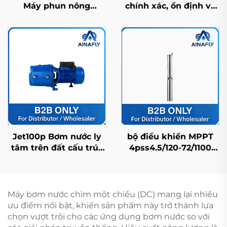
Máy phun nông
chính xác, ổn định và
nghiệp/ Máy phun
bền bỉ cho điều khiển
đồng ruộng/ Máy phun
áp suất tự động
thuốc trừ sâu/ Máy
phun áp lực cao
Jet100p Bơm nước ly
bộ điều khiển MPPT
tâm trên đất cấu trúc
4pss4.5/120-72/1100
chính xác, hiệu suất
tương thích với máy
cao, ổn định và đa
bơm năng lượng mặt
năng
trời FDC dùng cho cấp
nước sinh hoạt gia
Máy bơm nước chìm một chiều (DC) mang lại nhiều
đình
ưu điểm nổi bật, khiến sản phẩm này trở thành lựa
chọn vượt trội cho các ứng dụng bơm nước so với