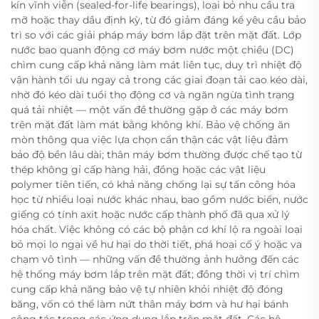
kín vĩnh viễn (sealed-for-life bearings), loại bỏ nhu cầu tra
mỡ hoặc thay dầu định kỳ, từ đó giảm đáng kể yêu cầu bảo
trì so với các giải pháp máy bơm lắp đặt trên mặt đất. Lớp
nước bao quanh động cơ máy bơm nước một chiều (DC)
chìm cung cấp khả năng làm mát liên tục, duy trì nhiệt độ
vận hành tối ưu ngay cả trong các giai đoạn tải cao kéo dài,
nhờ đó kéo dài tuổi thọ động cơ và ngăn ngừa tình trạng
quá tải nhiệt — một vấn đề thường gặp ở các máy bơm
trên mặt đất làm mát bằng không khí. Bảo vệ chống ăn
mòn thông qua việc lựa chọn cẩn thận các vật liệu đảm
bảo độ bền lâu dài; thân máy bơm thường được chế tạo từ
thép không gỉ cấp hàng hải, đồng hoặc các vật liệu
polymer tiên tiến, có khả năng chống lại sự tấn công hóa
học từ nhiều loại nước khác nhau, bao gồm nước biển, nước
giếng có tính axit hoặc nước cấp thành phố đã qua xử lý
hóa chất. Việc không có các bộ phận cơ khí lộ ra ngoài loại
bỏ mọi lo ngại về hư hại do thời tiết, phá hoại cố ý hoặc va
chạm vô tình — những vấn đề thường ảnh hưởng đến các
hệ thống máy bơm lắp trên mặt đất; đồng thời vị trí chìm
cung cấp khả năng bảo vệ tự nhiên khỏi nhiệt độ đóng
băng, vốn có thể làm nứt thân máy bơm và hư hại bánh