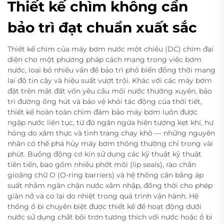
Thiết kế chìm không cần
bảo trì đạt chuẩn xuất sắc
Thiết kế chìm của máy bơm nước một chiều (DC) chìm đại
diện cho một phương pháp cách mạng trong việc bơm
nước, loại bỏ nhiều vấn đề bảo trì phổ biến đồng thời mang
lại độ tin cậy và hiệu suất vượt trội. Khác với các máy bơm
đặt trên mặt đất vốn yêu cầu mồi nước thường xuyên, bảo
trì đường ống hút và bảo vệ khỏi tác động của thời tiết,
thiết kế hoàn toàn chìm đảm bảo máy bơm luôn được
ngập nước liên tục, từ đó ngăn ngừa hiện tượng kẹt khí, hư
hỏng do xâm thực và tình trạng chạy khô — những nguyên
nhân có thể phá hủy máy bơm thông thường chỉ trong vài
phút. Buồng động cơ kín sử dụng các kỹ thuật kỹ thuật
tiên tiến, bao gồm nhiều phớt môi (lip seals), rào chắn
gioăng chữ O (O-ring barriers) và hệ thống cân bằng áp
suất nhằm ngăn chặn nước xâm nhập, đồng thời cho phép
giãn nở và co lại do nhiệt trong quá trình vận hành. Hệ
thống ổ bi chuyên biệt được thiết kế để hoạt động dưới
nước sử dụng chất bôi trơn tương thích với nước hoặc ổ bi