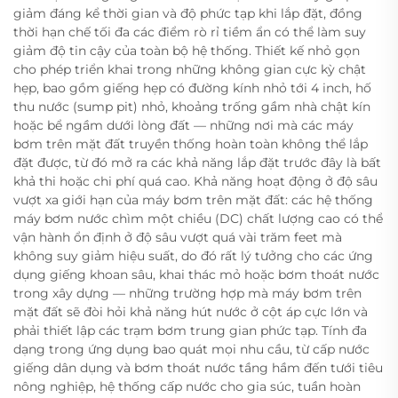
giảm đáng kể thời gian và độ phức tạp khi lắp đặt, đồng
thời hạn chế tối đa các điểm rò rỉ tiềm ẩn có thể làm suy
giảm độ tin cậy của toàn bộ hệ thống. Thiết kế nhỏ gọn
cho phép triển khai trong những không gian cực kỳ chật
hẹp, bao gồm giếng hẹp có đường kính nhỏ tới 4 inch, hố
thu nước (sump pit) nhỏ, khoảng trống gầm nhà chật kín
hoặc bể ngầm dưới lòng đất — những nơi mà các máy
bơm trên mặt đất truyền thống hoàn toàn không thể lắp
đặt được, từ đó mở ra các khả năng lắp đặt trước đây là bất
khả thi hoặc chi phí quá cao. Khả năng hoạt động ở độ sâu
vượt xa giới hạn của máy bơm trên mặt đất: các hệ thống
máy bơm nước chìm một chiều (DC) chất lượng cao có thể
vận hành ổn định ở độ sâu vượt quá vài trăm feet mà
không suy giảm hiệu suất, do đó rất lý tưởng cho các ứng
dụng giếng khoan sâu, khai thác mỏ hoặc bơm thoát nước
trong xây dựng — những trường hợp mà máy bơm trên
mặt đất sẽ đòi hỏi khả năng hút nước ở cột áp cực lớn và
phải thiết lập các trạm bơm trung gian phức tạp. Tính đa
dạng trong ứng dụng bao quát mọi nhu cầu, từ cấp nước
giếng dân dụng và bơm thoát nước tầng hầm đến tưới tiêu
nông nghiệp, hệ thống cấp nước cho gia súc, tuần hoàn