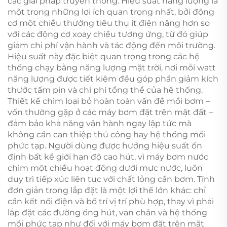
các giải pháp truyền thống. Hiệu suất năng lượng là
một trong những lợi ích quan trọng nhất, bởi động
cơ một chiều thường tiêu thụ ít điện năng hơn so
với các động cơ xoay chiều tương ứng, từ đó giúp
giảm chi phí vận hành và tác động đến môi trường.
Hiệu suất này đặc biệt quan trọng trong các hệ
thống chạy bằng năng lượng mặt trời, nơi mỗi watt
năng lượng được tiết kiệm đều góp phần giảm kích
thước tấm pin và chi phí tổng thể của hệ thống.
Thiết kế chìm loại bỏ hoàn toàn vấn đề mồi bơm –
vốn thường gặp ở các máy bơm đặt trên mặt đất –
đảm bảo khả năng vận hành ngay lập tức mà
không cần can thiệp thủ công hay hệ thống mồi
phức tạp. Người dùng được hưởng hiệu suất ổn
định bất kể giới hạn độ cao hút, vì máy bơm nước
chìm một chiều hoạt động dưới mực nước, luôn
duy trì tiếp xúc liên tục với chất lỏng cần bơm. Tính
đơn giản trong lắp đặt là một lợi thế lớn khác: chỉ
cần kết nối điện và bố trí vị trí phù hợp, thay vì phải
lắp đặt các đường ống hút, van chân và hệ thống
mồi phức tạp như đối với máy bơm đặt trên mặt