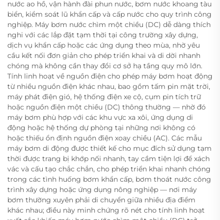
nước ao hồ, vận hành đài phun nước, bơm nước khoang tàu
biển, kiểm soát lũ khẩn cấp và cấp nước cho quy trình công
nghiệp. Máy bơm nước chìm một chiều (DC) dễ dàng thích
nghi với các lắp đặt tạm thời tại công trường xây dựng,
dịch vụ khẩn cấp hoặc các ứng dụng theo mùa, nhờ yêu
cầu kết nối đơn giản cho phép triển khai và di dời nhanh
chóng mà không cần thay đổi cơ sở hạ tầng quy mô lớn.
Tính linh hoạt về nguồn điện cho phép máy bơm hoạt động
từ nhiều nguồn điện khác nhau, bao gồm tấm pin mặt trời,
máy phát điện gió, hệ thống điện xe cộ, cụm pin tích trữ
hoặc nguồn điện một chiều (DC) thông thường — nhờ đó
máy bơm phù hợp với các khu vực xa xôi, ứng dụng di
động hoặc hệ thống dự phòng tại những nơi không có
hoặc thiếu ổn định nguồn điện xoay chiều (AC). Các mẫu
máy bơm di động được thiết kế cho mục đích sử dụng tạm
thời được trang bị khớp nối nhanh, tay cầm tiện lợi để xách
vác và cấu tạo chắc chắn, cho phép triển khai nhanh chóng
trong các tình huống bơm khẩn cấp, bơm thoát nước công
trình xây dựng hoặc ứng dụng nông nghiệp — nơi máy
bơm thường xuyên phải di chuyển giữa nhiều địa điểm
khác nhau; điều này minh chứng rõ nét cho tính linh hoạt