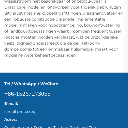
wisselstroom niet beschikbaar of onbetrouwbaar is.
Draagbare modellen, ontworpen voor tijdelijk gebruik, zijn
uitgerust met snelkoppelingsfittingen, draaghandvatten en
een robuuste constructie die snelle implementatie
mogelijk maken voor nooddrempeling, bouwontwatering
of landbouwtoepassingen waarbij pompen frequent tussen
locaties moeten worden verplaatst, wat de uitzonderlijke
veelzijdigheid onderstreept die de gelijkstroom-
dompelpomp tot een onmisbaar hulpmiddel maakt voor
moderne waterbeheertoepassingen.
Tel / WhatsApp / WeChat:
+86-15267273055
E-mail:
[email protected]
Adres:
Gucheng-dorp, Daxi-stad, Taizhou, Zhejiang, China