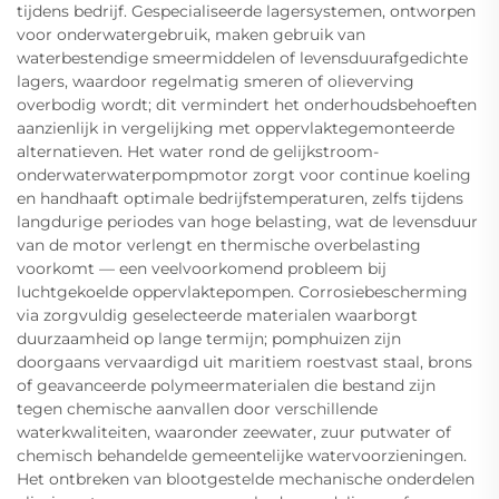
tijdens bedrijf. Gespecialiseerde lagersystemen, ontworpen
voor onderwatergebruik, maken gebruik van
waterbestendige smeermiddelen of levensduurafgedichte
lagers, waardoor regelmatig smeren of olieverving
overbodig wordt; dit vermindert het onderhoudsbehoeften
aanzienlijk in vergelijking met oppervlaktegemonteerde
alternatieven. Het water rond de gelijkstroom-
onderwaterwaterpompmotor zorgt voor continue koeling
en handhaaft optimale bedrijfstemperaturen, zelfs tijdens
langdurige periodes van hoge belasting, wat de levensduur
van de motor verlengt en thermische overbelasting
voorkomt — een veelvoorkomend probleem bij
luchtgekoelde oppervlaktepompen. Corrosiebescherming
via zorgvuldig geselecteerde materialen waarborgt
duurzaamheid op lange termijn; pomphuizen zijn
doorgaans vervaardigd uit maritiem roestvast staal, brons
of geavanceerde polymeermaterialen die bestand zijn
tegen chemische aanvallen door verschillende
waterkwaliteiten, waaronder zeewater, zuur putwater of
chemisch behandelde gemeentelijke watervoorzieningen.
Het ontbreken van blootgestelde mechanische onderdelen