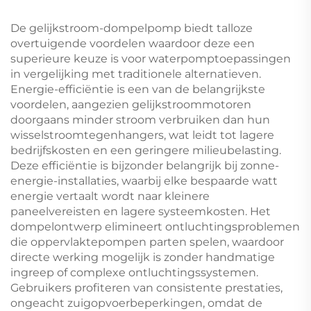
centrifugale
Huishoudelijk
waterpomp
Waterlevering
De gelijkstroom-dompelpomp biedt talloze
overtuigende voordelen waardoor deze een
superieure keuze is voor waterpomptoepassingen
in vergelijking met traditionele alternatieven.
Energie-efficiëntie is een van de belangrijkste
voordelen, aangezien gelijkstroommotoren
doorgaans minder stroom verbruiken dan hun
wisselstroomtegenhangers, wat leidt tot lagere
bedrijfskosten en een geringere milieubelasting.
Deze efficiëntie is bijzonder belangrijk bij zonne-
energie-installaties, waarbij elke bespaarde watt
energie vertaalt wordt naar kleinere
paneelvereisten en lagere systeemkosten. Het
dompelontwerp elimineert ontluchtingsproblemen
die oppervlaktepompen parten spelen, waardoor
directe werking mogelijk is zonder handmatige
ingreep of complexe ontluchtingssystemen.
Gebruikers profiteren van consistente prestaties,
ongeacht zuigopvoerbeperkingen, omdat de