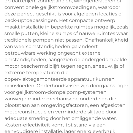
op batterijen, zonnepanelen, windgeneratoren of
conventionele gelijkstroomvoedingen, waardoor
deze perfect geschikt is voor afgelegen locaties of
back-uptoepassingen. Het compacte ontwerp
maakt installatie in beperkte ruimtes mogelijk, zoals
smalle putten, kleine sumps of nauwe ruimtes waar
traditionele pompen niet passen. Onafhankelijkheid
van weersomstandigheden garandeert
betrouwbare werking ongeacht externe
omstandigheden, aangezien de ondergedompelde
motor beschermd blijft tegen regen, sneeuw, ijs of
extreme temperaturen die
oppervlaktegemonteerde apparatuur kunnen
beïnvloeden. Onderhoudseisen zijn doorgaans lager
voor gelijkstroom-dompelpomp-systemen
vanwege minder mechanische onderdelen die
blootstaan aan omgevingsfactoren, een afgesloten
motorconstructie en verminderde slijtage door
adequate smering door het omliggende water.
Kosten-effectiviteit komt tot stand via een
eenvoudigere installatie, lager energieverbruik,