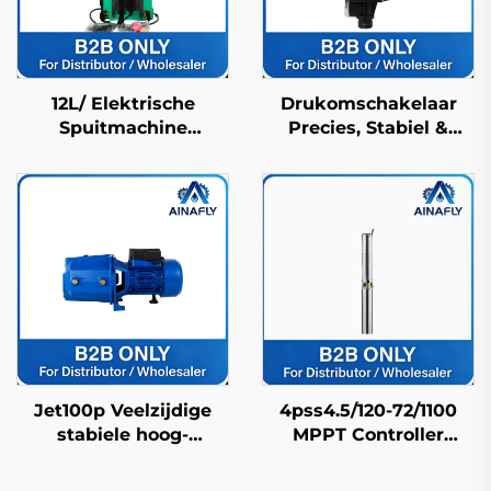
12L/ Elektrische
Drukomschakelaar
Spuitmachine
Precies, Stabiel &
Landbouwspuitmachine
Duurzaam voor
Boerderijspuitmachine
Automatische
Pesticidenspuitmachine
Drukregeling
Hogedrukbekende
Jet100p Veelzijdige
4pss4.5/120-72/1100
stabiele hoog-
MPPT Controller
efficiënte precisie
Compatibel Fdc
structuur land
Zonnepomp voor