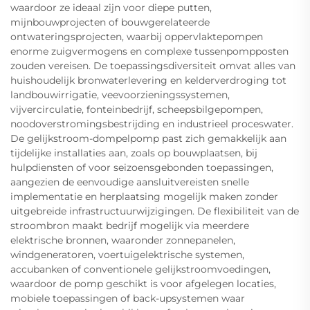
waardoor ze ideaal zijn voor diepe putten,
mijnbouwprojecten of bouwgerelateerde
ontwateringsprojecten, waarbij oppervlaktepompen
enorme zuigvermogens en complexe tussenpompposten
zouden vereisen. De toepassingsdiversiteit omvat alles van
huishoudelijk bronwaterlevering en kelderverdroging tot
landbouwirrigatie, veevoorzieningssystemen,
vijvercirculatie, fonteinbedrijf, scheepsbilgepompen,
noodoverstromingsbestrijding en industrieel proceswater.
De gelijkstroom-dompelpomp past zich gemakkelijk aan
tijdelijke installaties aan, zoals op bouwplaatsen, bij
hulpdiensten of voor seizoensgebonden toepassingen,
aangezien de eenvoudige aansluitvereisten snelle
implementatie en herplaatsing mogelijk maken zonder
uitgebreide infrastructuurwijzigingen. De flexibiliteit van de
stroombron maakt bedrijf mogelijk via meerdere
elektrische bronnen, waaronder zonnepanelen,
windgeneratoren, voertuigelektrische systemen,
accubanken of conventionele gelijkstroomvoedingen,
waardoor de pomp geschikt is voor afgelegen locaties,
mobiele toepassingen of back-upsystemen waar