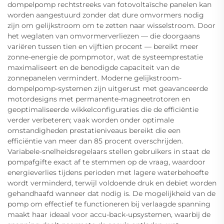
dompelpomp rechtstreeks van fotovoltaïsche panelen kan
worden aangestuurd zonder dat dure omvormers nodig
zijn om gelijkstroom om te zetten naar wisselstroom. Door
het weglaten van omvormerverliezen — die doorgaans
variëren tussen tien en vijftien procent — bereikt meer
zonne-energie de pompmotor, wat de systeemprestatie
maximaliseert en de benodigde capaciteit van de
zonnepanelen vermindert. Moderne gelijkstroom-
dompelpomp-systemen zijn uitgerust met geavanceerde
motordesigns met permanente-magneetrotoren en
geoptimaliseerde wikkelconfiguraties die de efficiëntie
verder verbeteren; vaak worden onder optimale
omstandigheden prestatieniveaus bereikt die een
efficiëntie van meer dan 85 procent overschrijden.
Variabele-snelheidsregelaars stellen gebruikers in staat de
pompafgifte exact af te stemmen op de vraag, waardoor
energieverlies tijdens perioden met lagere waterbehoefte
wordt verminderd, terwijl voldoende druk en debiet worden
gehandhaafd wanneer dat nodig is. De mogelijkheid van de
pomp om effectief te functioneren bij verlaagde spanning
maakt haar ideaal voor accu-back-upsystemen, waarbij de