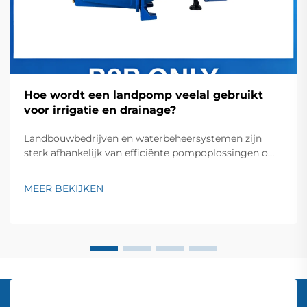
Hoe wordt een landpomp veelal gebruikt
voor irrigatie en drainage?
Landbouwbedrijven en waterbeheersystemen zijn
sterk afhankelijk van efficiënte pompoplossingen om
optimale waterniveaus en -verdeling over
verschillende terreinvormen te behouden. Een
MEER BEKIJKEN
landpomp vormt een cruciaal onderdeel in moderne
landbouw en drainage toepassingen...