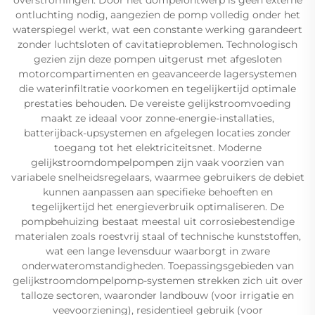
ontluchting nodig, aangezien de pomp volledig onder het
waterspiegel werkt, wat een constante werking garandeert
zonder luchtsloten of cavitatieproblemen. Technologisch
gezien zijn deze pompen uitgerust met afgesloten
motorcompartimenten en geavanceerde lagersystemen
die waterinfiltratie voorkomen en tegelijkertijd optimale
prestaties behouden. De vereiste gelijkstroomvoeding
maakt ze ideaal voor zonne-energie-installaties,
batterijback-upsystemen en afgelegen locaties zonder
toegang tot het elektriciteitsnet. Moderne
gelijkstroomdompelpompen zijn vaak voorzien van
variabele snelheidsregelaars, waarmee gebruikers de debiet
kunnen aanpassen aan specifieke behoeften en
tegelijkertijd het energieverbruik optimaliseren. De
pompbehuizing bestaat meestal uit corrosiebestendige
materialen zoals roestvrij staal of technische kunststoffen,
wat een lange levensduur waarborgt in zware
onderwateromstandigheden. Toepassingsgebieden van
gelijkstroomdompelpomp-systemen strekken zich uit over
talloze sectoren, waaronder landbouw (voor irrigatie en
veevoorziening), residentieel gebruik (voor