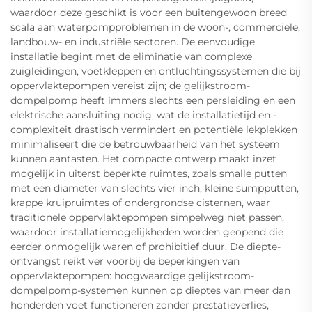
waardoor deze geschikt is voor een buitengewoon breed
scala aan waterpompproblemen in de woon-, commerciële,
landbouw- en industriële sectoren. De eenvoudige
installatie begint met de eliminatie van complexe
zuigleidingen, voetkleppen en ontluchtingssystemen die bij
oppervlaktepompen vereist zijn; de gelijkstroom-
dompelpomp heeft immers slechts een persleiding en een
elektrische aansluiting nodig, wat de installatietijd en -
complexiteit drastisch vermindert en potentiële lekplekken
minimaliseert die de betrouwbaarheid van het systeem
kunnen aantasten. Het compacte ontwerp maakt inzet
mogelijk in uiterst beperkte ruimtes, zoals smalle putten
met een diameter van slechts vier inch, kleine sumpputten,
krappe kruipruimtes of ondergrondse cisternen, waar
traditionele oppervlaktepompen simpelweg niet passen,
waardoor installatiemogelijkheden worden geopend die
eerder onmogelijk waren of prohibitief duur. De diepte-
ontvangst reikt ver voorbij de beperkingen van
oppervlaktepompen: hoogwaardige gelijkstroom-
dompelpomp-systemen kunnen op dieptes van meer dan
honderden voet functioneren zonder prestatieverlies,